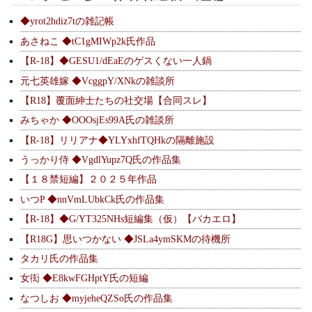
◆yrot2hdiz7tの雑記帳
あさねこ ◆tC1gMIWp2k氏作品
【R-18】◆GESU1/dEaEのゲスくない一人鍋
元七英雄嫁 ◆VcggpY/XNkの雑談所
【R18】覆面紳士たちの社交場【合同スレ】
みちゃか ◆OOOsjEs99A氏の雑談所
【R-18】リリアナ◆YLYxhfTQHkの隔離施設
うっかり侍 ◆VgdlYupz7Q氏の作品集
【１８禁短編】２０２５年作品
いつP ◆nnVmLUbkCk氏の作品集
【R-18】◆G/YT325NHs短編集（仮）【バカエロ】
【R18G】思いつかない ◆JSLa4ymSKMの待機所
タカリ氏の作品集
女衒 ◆E8kwFGHptY氏の短編
なつしお ◆myjeheQZSo氏の作品集