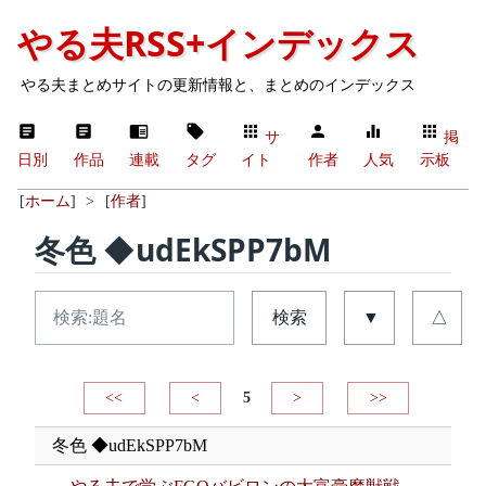
やる夫RSS+インデックス
やる夫まとめサイトの更新情報と、まとめのインデックス
サ
掲
日別
作品
連載
タグ
イト
作者
人気
示板
[
ホーム
]
>
[
作者
]
冬色 ◆udEkSPP7bM
検索
▼
△
<<
<
5
>
>>
冬色 ◆udEkSPP7bM