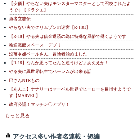
【安価】やらない夫はモンスターマスターとして召喚されたよ
うです【ドラクエ】
勇者立志伝
やらない夫でクリムゾンの迷宮【R-18G】
【R-18】やる夫は借金返済の為に特殊な風俗で働くようです
輸送戦艦スペース・デブリ
没落令嬢ベールさん、冒険者始めました
【R-18】なんか思ってたんと違うけどまあええか！
やる夫に異世界転生でハーレムが出来る話
巴さんNTRもの
【あんこ】ナナリーはマーベル世界でヒーローを目指すようで
す【MARVEL】
政府公認！マッチン〇アプリ！
もっと見る
アクセス多い作者名連載・短編