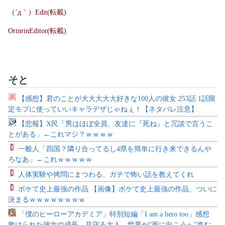
（´д｀）Edit(転載)
OrinrinEditor(転載)
そと
【感想】君のことが大大大大大好きな100人の彼女 253話 1話限
定モブに使っていいキャラデザじゃねぇ！【ネタバレ注意】
【悲報】X民「男はほぼ全員、友達に『死ね』と冗談で言うこ
とがある」←これマジ？ｗｗｗｗ
一般人「四国？隣り合ってるし4県を簡単に行き来できるんや
ろなあ」←これｗｗｗｗｗ
人体実験や拷問にまつわる、ガチで怖い話を教えてくれ
ボケて史上最強の作品 【画像】ボケて史上最強の作品、ついに
決まるｗｗｗｗｗｗｗｗ
「僕のヒーローアカデミア」特別短編「I am a hero too」感想
救けられた彼女の成長、見守る大人。世界が“更に向こうへ”進む