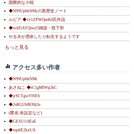
国際的な小咄
◆N99UpbkNMcの黒歴史ノート
ルピア ◆1v1ZPWQmKI氏作品
◆toJd5AYQtwの雑談・投下所
やる夫が憑依したり転生するようです
もっと見る
アクセス多い作者
◆N99UpbkNMc
あさねこ ◆tC1gMIWp2kC
◆jrSCTgwVlSEh
◆2sRGUbBO9j2n
(匿名/未設定など)
◆GESU1/dEaE
◆xqs6E2kxUA