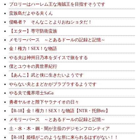
ブロリーはハーレム王な海賊王を目指すそうです
蛮族島だよやる夫くん
侵略者？ そんなことよりおねショタだ！
【エター】専守防衛蛮族
メモリーバース ～とあるドールの記録と記憶～
金！権力！SEX！な物語
やる夫は神州日乃本をダイスで旅をする
僕とユウキの異世界紀行
【あんこ】武と侠に生きたいようです
やらない夫とまどかがブラブラするようです
やる夫で魔界塔士SaGa
勇者ヤルオと陛下ヤラナイオの日々
【R-18】金！権力！SEX！な物語【NTR・托卵etc】
メモリーバース ～とあるドールの記録と記憶～
土・水・木・鋼・闇が主役のデジモンフロンティア
【R-18】姫様がこのような所に来られるはずがない！！