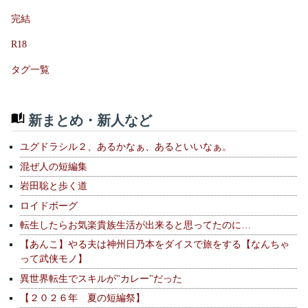
完結
R18
タグ一覧
新まとめ・新人など
ユグドラシル２、あるかなぁ、あるといいなぁ。
混ぜ人の短編集
岩田聡と歩く道
ロイドボーグ
転生したらお気楽貴族生活が出来ると思ってたのに…
【あんこ】やる夫は神州日乃本をダイスで旅をする【なんちゃ
って武侠モノ】
異世界転生でスキルが"カレー"だった
【２０２６年 夏の短編祭】