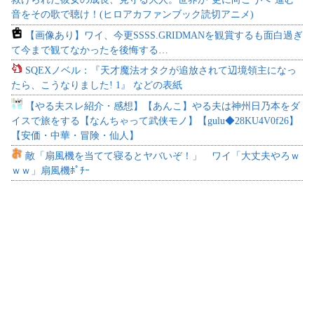
音をその歌で聴け！(ヒロアカファンブック読切アニメ)
【画像あり】ワイ、今更SSSS.GRIDMANを観賞するも面白過ぎ
て今まで観てなかったを後悔する…
SQEXノベル：『天才魔法オタクが追放されて辺境領主になっ
たら、こうなりました! 1』 などの表紙
【やる夫スレ紹介・感想】【あんこ】やる夫は神州日乃本をダ
イスで旅をする【なんちゃって武侠モノ】【gulu◆28KU4V0f26】
【安価・中華・冒険・仙人】
敵「扇風機を当てて寝るとヤバいぞ！」 ワイ「大丈夫やろｗ
ｗｗ」扇風機ﾎﾟﾁｰ