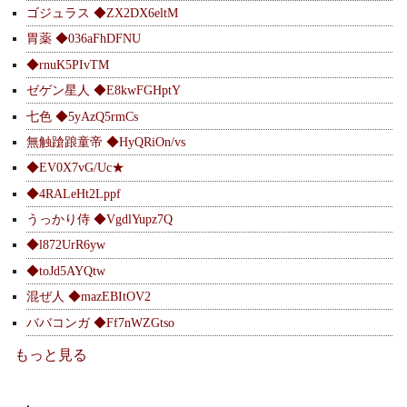
ゴジュラス ◆ZX2DX6eltM
胃薬 ◆036aFhDFNU
◆rnuK5PIvTM
ゼゲン星人 ◆E8kwFGHptY
七色 ◆5yAzQ5rmCs
無触蹌踉童帝 ◆HyQRiOn/vs
◆EV0X7vG/Uc★
◆4RALeHt2Lppf
うっかり侍 ◆VgdlYupz7Q
◆l872UrR6yw
◆toJd5AYQtw
混ぜ人 ◆mazEBItOV2
ババコンガ ◆Ff7nWZGtso
もっと見る