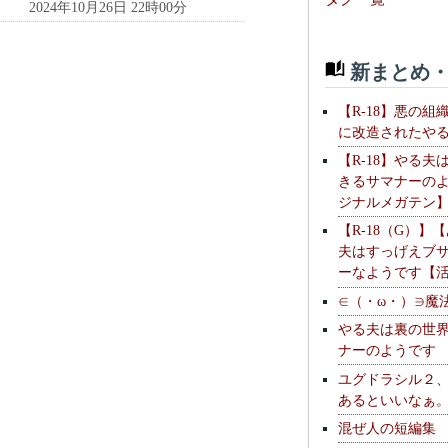
2024年10月26日 22時00分
新まとめ・
【R-18】悪の組
に改造されたや
【R-18】やる夫
きるサマナーの
ジナルメガテン
【R-18（G）】
夫はすっげえブ
ーなようです【
∈（・ω・）∋魔
やる夫は裏の世
ナーのようです
ユグドラシル２
あるといいなぁ
混ぜ人の短編集