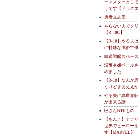
ーマスターとし
うです【ドラク
勇者立志伝
やらない夫でク
【R-18G】
【R-18】やる夫
に特殊な風俗で
輸送戦艦スペー
没落令嬢ベール
めました
【R-18】なんか
うけどまあええ
やる夫に異世界
が出来る話
巴さんNTRもの
【あんこ】ナナ
世界でヒーロー
す【MARVEL】