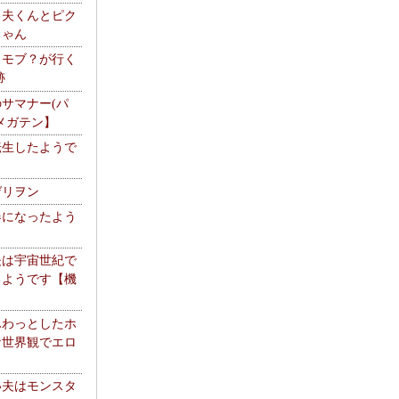
る夫くんとピク
ちゃん
】モブ？が行く
跡
サマナー(パ
メガテン】
転生したようで
ゲリヲン
器になったよう
夫は宇宙世紀で
るようです【機
】
ふわっとしたホ
な世界観でエロ
い夫はモンスタ