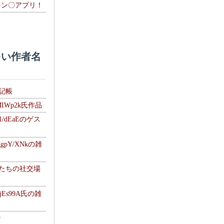
チン〇アプリ！
い作者名
雑記帳
MIWp2k氏作品
1/dEaEのゲス
gpY/XNkの雑
士たちの社交場
jEs99A氏の雑
ナ