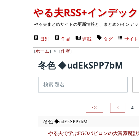
やる夫RSS+インデッ
やる夫まとめサイトの更新情報と、まとめのインデッ
日別
作品
連載
タグ
サイト
[
ホーム
]
>
[
作者
]
冬色 ◆udEkSPP7bM
<<
<
4
冬色 ◆udEkSPP7bM
やる夫で学ぶFGOバビロンの大富豪魔獣