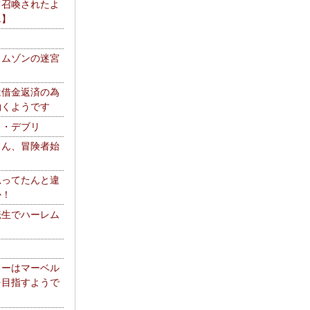
て召喚されたよ
エ】
リムゾンの迷宮
は借金返済の為
働くようです
ス・デブリ
さん、冒険者始
思ってたんと違
か！
転生でハーレム
リーはマーベル
を目指すようで