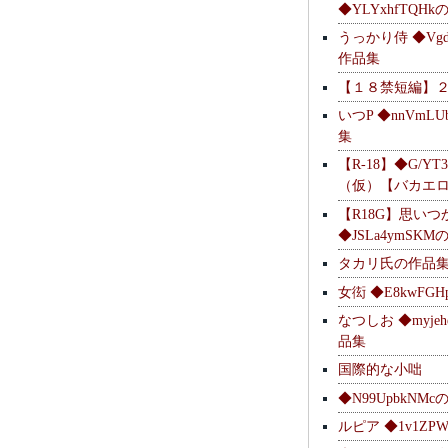
◆YLYxhfTQH
うっかり侍 ◆Vgdl
作品集
【１８禁短編】
いつP ◆nnVmL
集
【R-18】◆G/YT
（仮）【バカエ
【R18G】思いつ
◆JSLa4ymSK
タカリ氏の作品
女衒 ◆E8kwFG
なつしお ◆myje
品集
国際的な小咄
◆N99UpbkNM
ルピア ◆1v1ZP