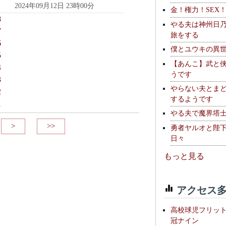
2024年09月12日 23時00分
金！権力！SEX
8
やる夫は神州日
7
旅をする
6
僕とユウキの異
5
【あんこ】武と
4
うです
3
やらない夫とま
2
するようです
1
やる夫で魔界塔士S
>
>>
勇者ヤルオと陛
日々
もっと見る
アクセス多
高校球児フリッ
冠ナイン