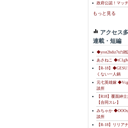
政府公認！マッ
もっと見る
アクセス多
連載・短編
◆yrot2hdiz7tの
あさねこ ◆tC1g
【R-18】◆GESU
くない一人鍋
元七英雄嫁 ◆Vcg
談所
【R18】覆面紳
【合同スレ】
みちゃか ◆OOOs
談所
【R-18】リリア