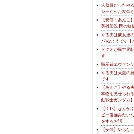
人修羅だったや
シーだった友奈
【安価・あんこ
英雄伝説 閃の軌
やる夫は彼女達の
パ)なようです【
ドクオが異世界
す
黙示録ヱヴァン
やる夫は天魔の
です
【あんこ】やる
本物を見せられ
動戦士ガンダム
【R-18】なんか
ビー漫画みたい
をするお話
【安価】やらな