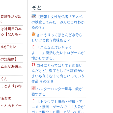
そと
楽貴族生活が出
【悲報】女性配信者「アスペ
のに…
の検査してみた…みんなこれわか
るの？」
夫は神州日乃本
する【なんちゃ
きゅうりってほとんど水分ら
しいけど食う意味ある？
ルが"カレ
「こんなん泣いちゃう
よ……」復活したレトロゲームが
懐かしすぎる。
夏の短編祭】
自分にとってはとても面白い
レム王な海賊王
んだけど、数字としての評価がい
す
まいち良くなくて悔しいっていう
夫くん
作品 その２８
なことよりおね
ハンターハンター世界、銃が
強すぎる
防衛蛮族
【トラウマ】映画・特撮・ア
 ～とあるドー
ニメ・漫画・ゲームで「主人公が
～
ガチで敗北した回」と聞いて真っ