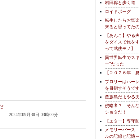
岩田聡と歩く道
ロイドボーグ
転生したらお気
来ると思ってた
【あんこ】やる
をダイスで旅を
って武侠モノ】
異世界転生でスキ
ー"だった
【２０２６年 
ブロリーはハー
を目指すそうで
蛮族島だよやる
侵略者？ そん
だ
ショタだ！
2024年09月30日 03時00分
【エター】専守
メモリーバース
ルの記録と記憶