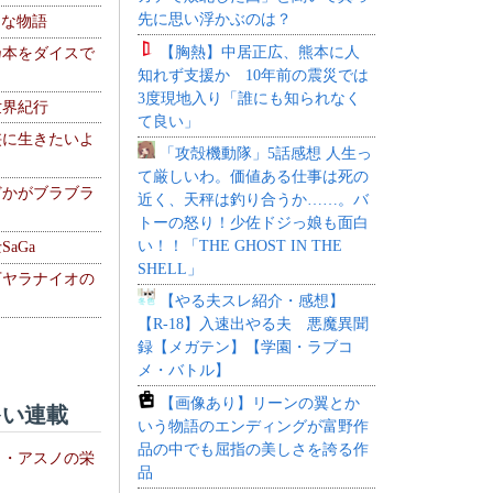
先に思い浮かぶのは？
！な物語
【胸熱】中居正広、熊本に人
乃本をダイスで
知れず支援か 10年前の震災では
3度現地入り「誰にも知られなく
世界紀行
て良い」
侠に生きたいよ
「攻殻機動隊」5話感想 人生っ
て厳しいわ。価値ある仕事は死の
どかがブラブラ
近く、天秤は釣り合うか……。バ
トーの怒り！少佐ドジっ娘も面白
い！！「THE GHOST IN THE
aGa
SHELL」
下ヤラナイオの
【やる夫スレ紹介・感想】
【R-18】入速出やる夫 悪魔異聞
録【メガテン】【学園・ラブコ
メ・バトル】
【画像あり】リーンの翼とか
い連載
いう物語のエンディングが富野作
品の中でも屈指の美しさを誇る作
ト・アスノの栄
品