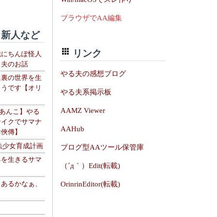
ブラウザでAA編集
新人など
リンク
織にちんぽ怪人
る夫のお話
やる夫の感想ブログ
は裏の世界を生
ようです【オリ
やる夫系掲示板
】
AAMZ Viewer
【あんこ】やる
サイクでサマナ
AAHub
活俠傳】
法少女育成計画
ブログ型AAツール保管庫
界を生きるサマ
（´д｀）Edit(転載)
、あるかなぁ、
OrinrinEditor(転載)
。