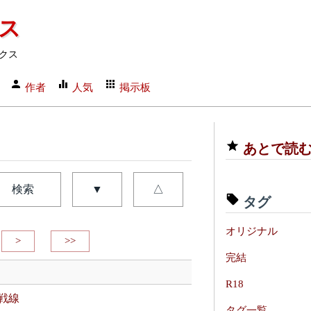
クス
クス
作者
人気
掲示板
あとで読
検索
▼
△
タグ
オリジナル
>
>>
完結
R18
戦線
タグ一覧