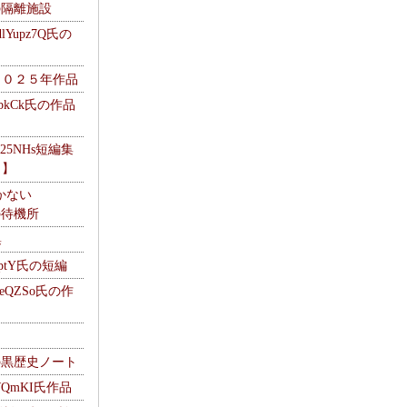
kの隔離施設
Yupz7Q氏の
２０２５年作品
UbkCk氏の作品
325NHs短編集
ロ】
かない
Mの待機所
集
HptY氏の短編
heQZSo氏の作
cの黒歴史ノート
WQmKI氏作品