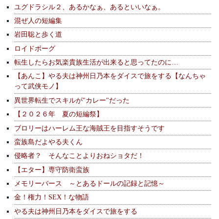
ユグドラシル２、あるかなぁ、あるといいなぁ。
混ぜ人の短編集
岩田聡と歩く道
ロイドボーグ
転生したらお気楽貴族生活が出来ると思ってたのに…
【あんこ】やる夫は神州日乃本をダイスで旅をする【なんちゃ
って武侠モノ】
異世界転生でスキルが"カレー"だった
【２０２６年 夏の短編祭】
ブロリーはハーレム王な海賊王を目指すそうです
蛮族島だよやる夫くん
侵略者？ そんなことよりおねショタだ！
【エター】専守防衛蛮族
メモリーバース ～とあるドールの記録と記憶～
金！権力！SEX！な物語
やる夫は神州日乃本をダイスで旅をする