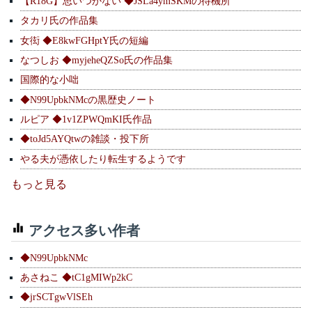
【R18G】思いつかない ◆JSLa4ymSKMの待機所
タカリ氏の作品集
女衒 ◆E8kwFGHptY氏の短編
なつしお ◆myjeheQZSo氏の作品集
国際的な小咄
◆N99UpbkNMcの黒歴史ノート
ルピア ◆1v1ZPWQmKI氏作品
◆toJd5AYQtwの雑談・投下所
やる夫が憑依したり転生するようです
もっと見る
アクセス多い作者
◆N99UpbkNMc
あさねこ ◆tC1gMIWp2kC
◆jrSCTgwVlSEh