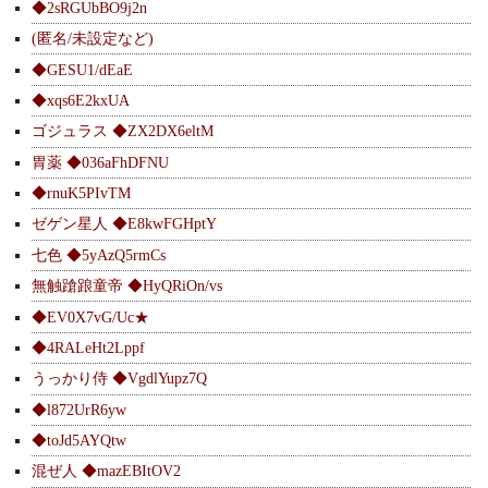
◆2sRGUbBO9j2n
(匿名/未設定など)
◆GESU1/dEaE
◆xqs6E2kxUA
ゴジュラス ◆ZX2DX6eltM
胃薬 ◆036aFhDFNU
◆rnuK5PIvTM
ゼゲン星人 ◆E8kwFGHptY
七色 ◆5yAzQ5rmCs
無触蹌踉童帝 ◆HyQRiOn/vs
◆EV0X7vG/Uc★
◆4RALeHt2Lppf
うっかり侍 ◆VgdlYupz7Q
◆l872UrR6yw
◆toJd5AYQtw
混ぜ人 ◆mazEBItOV2