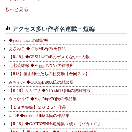
もっと見る
アクセス多い作者名連載・短編
◆yrot2hdiz7tの雑記帳
あさねこ ◆tC1gMIWp2k氏作品
【R-18】◆GESU1/dEaEのゲスくない一人鍋
元七英雄嫁 ◆VcggpY/XNkの雑談所
【R18】覆面紳士たちの社交場【合同スレ】
みちゃか ◆OOOsjEs99A氏の雑談所
【R-18】リリアナ◆YLYxhfTQHkの隔離施設
うっかり侍 ◆VgdlYupz7Q氏の作品集
【１８禁短編】２０２５年作品
いつP ◆nnVmLUbkCk氏の作品集
【R-18】◆G/YT325NHs短編集（仮）【バカエロ】