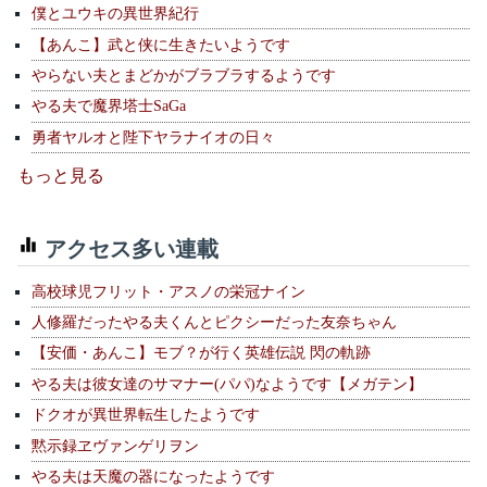
僕とユウキの異世界紀行
【あんこ】武と侠に生きたいようです
やらない夫とまどかがブラブラするようです
やる夫で魔界塔士SaGa
勇者ヤルオと陛下ヤラナイオの日々
もっと見る
アクセス多い連載
高校球児フリット・アスノの栄冠ナイン
人修羅だったやる夫くんとピクシーだった友奈ちゃん
【安価・あんこ】モブ？が行く英雄伝説 閃の軌跡
やる夫は彼女達のサマナー(パパ)なようです【メガテン】
ドクオが異世界転生したようです
黙示録ヱヴァンゲリヲン
やる夫は天魔の器になったようです