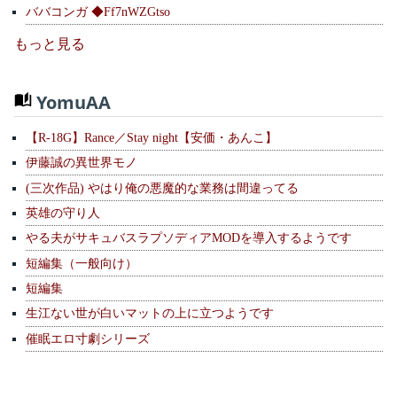
ババコンガ ◆Ff7nWZGtso
もっと見る
YomuAA
【R-18G】Rance／Stay night【安価・あんこ】
伊藤誠の異世界モノ
(三次作品) やはり俺の悪魔的な業務は間違ってる
英雄の守り人
やる夫がサキュバスラプソディアMODを導入するようです
短編集（一般向け）
短編集
生江ない世が白いマットの上に立つようです
催眠エロ寸劇シリーズ