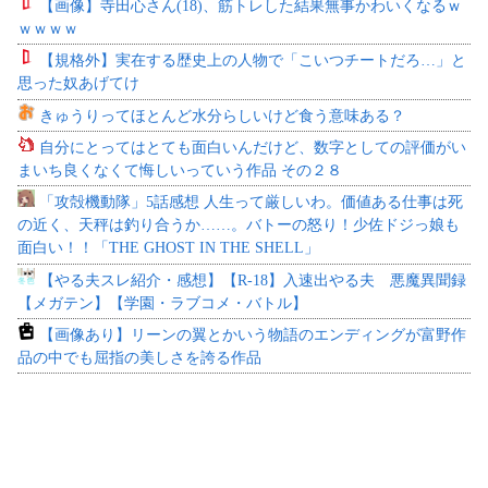
【画像】寺田心さん(18)、筋トレした結果無事かわいくなるｗ
ｗｗｗｗ
【規格外】実在する歴史上の人物で「こいつチートだろ…」と
思った奴あげてけ
きゅうりってほとんど水分らしいけど食う意味ある？
自分にとってはとても面白いんだけど、数字としての評価がい
まいち良くなくて悔しいっていう作品 その２８
「攻殻機動隊」5話感想 人生って厳しいわ。価値ある仕事は死
の近く、天秤は釣り合うか……。バトーの怒り！少佐ドジっ娘も
面白い！！「THE GHOST IN THE SHELL」
【やる夫スレ紹介・感想】【R-18】入速出やる夫 悪魔異聞録
【メガテン】【学園・ラブコメ・バトル】
【画像あり】リーンの翼とかいう物語のエンディングが富野作
品の中でも屈指の美しさを誇る作品