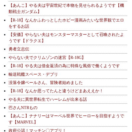
【あんこ】やる夫は宇宙世紀で本物を見せられるようです【機
動戦士ガンダム】
【R-18】なんかふわっとしたホビー漫画みたいな世界観でエロ
をするお話
【安価】やらない夫はモンスターマスターとして召喚されたよ
うです【ドラクエ】
勇者立志伝
やらない夫でクリムゾンの迷宮【R-18G】
【R-18】やる夫は借金返済の為に特殊な風俗で働くようです
輸送戦艦スペース・デブリ
没落令嬢ベールさん、冒険者始めました
【R-18】なんか思ってたんと違うけどまあええか！
やる夫に異世界転生でハーレムが出来る話
巴さんNTRもの
【あんこ】ナナリーはマーベル世界でヒーローを目指すようで
す【MARVEL】
政府公認！マッチン〇アプリ！