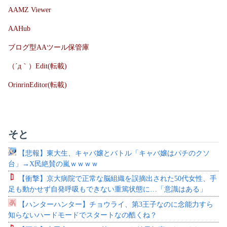
AAMZ Viewer
AAHub
ブログ型AAツール保管庫
（´д｀）Edit(転載)
OrinrinEditor(転載)
そと
【悲報】東大生、キャバ嬢とバトル「キャバ嬢はパチのクソ
台」→X民絶賛の嵐ｗｗｗｗ
【衝撃】京大病院で正常な脳組織を誤摘出された50代女性、手
足も動かせず自発呼吸もできない重篤状態に…「意識はある」
【ハンターハンター】チョウライ、第3王子なのに念能力すら
知らないハードモードでスタートなの酷くね？