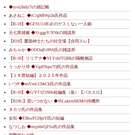
◆yrot2hdiz7tの雑記帳
あさねこ ◆tC1gMIWp2k氏作品
【R-18】◆GESU1/dEaEのゲスくない一人鍋
元七英雄嫁 ◆VcggpY/XNkの雑談所
【R18】覆面紳士たちの社交場【合同スレ】
みちゃか ◆OOOsjEs99A氏の雑談所
【R-18】リリアナ◆YLYxhfTQHkの隔離施設
うっかり侍 ◆VgdlYupz7Q氏の作品集
【１８禁短編】２０２５年作品
いつP ◆nnVmLUbkCk氏の作品集
【R-18】◆G/YT325NHs短編集（仮）【バカエロ】
【R18G】思いつかない ◆JSLa4ymSKMの待機所
タカリ氏の作品集
女衒 ◆E8kwFGHptY氏の短編
なつしお ◆myjeheQZSo氏の作品集