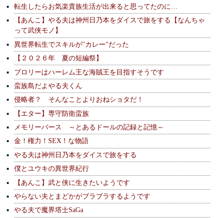
転生したらお気楽貴族生活が出来ると思ってたのに…
【あんこ】やる夫は神州日乃本をダイスで旅をする【なんちゃ
って武侠モノ】
異世界転生でスキルが"カレー"だった
【２０２６年 夏の短編祭】
ブロリーはハーレム王な海賊王を目指すそうです
蛮族島だよやる夫くん
侵略者？ そんなことよりおねショタだ！
【エター】専守防衛蛮族
メモリーバース ～とあるドールの記録と記憶～
金！権力！SEX！な物語
やる夫は神州日乃本をダイスで旅をする
僕とユウキの異世界紀行
【あんこ】武と侠に生きたいようです
やらない夫とまどかがブラブラするようです
やる夫で魔界塔士SaGa