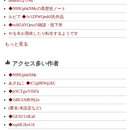
国際的な小咄
◆N99UpbkNMcの黒歴史ノート
ルピア ◆1v1ZPWQmKI氏作品
◆toJd5AYQtwの雑談・投下所
やる夫が憑依したり転生するようです
もっと見る
アクセス多い作者
◆N99UpbkNMc
あさねこ ◆tC1gMIWp2kC
◆jrSCTgwVlSEh
◆2sRGUbBO9j2n
(匿名/未設定など)
◆GESU1/dEaE
◆xqs6E2kxUA