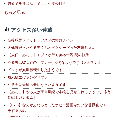
勇者ヤルオと陛下ヤラナイオの日々
もっと見る
アクセス多い連載
高校球児フリット・アスノの栄冠ナイン
人修羅だったやる夫くんとピクシーだった友奈ちゃん
【安価・あんこ】モブ？が行く英雄伝説 閃の軌跡
やる夫は彼女達のサマナー(パパ)なようです【メガテン】
ドクオが異世界転生したようです
黙示録ヱヴァンゲリヲン
やる夫は天魔の器になったようです
【あんこ】やる夫は宇宙世紀で本物を見せられるようです【機
動戦士ガンダム】
【R-18】なんかふわっとしたホビー漫画みたいな世界観でエロ
をするお話