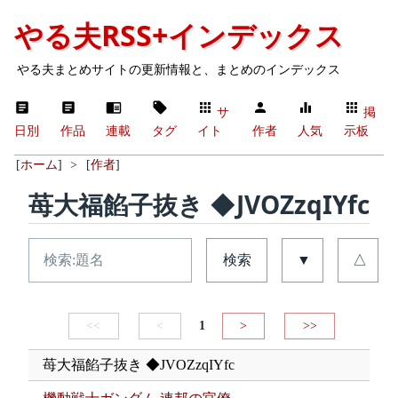
やる夫RSS+インデックス
やる夫まとめサイトの更新情報と、まとめのインデックス
サ
掲
日別
作品
連載
タグ
イト
作者
人気
示板
[
ホーム
]
>
[
作者
]
苺大福餡子抜き ◆JVOZzqIYfc
検索
▼
△
<<
<
1
>
>>
苺大福餡子抜き ◆JVOZzqIYfc