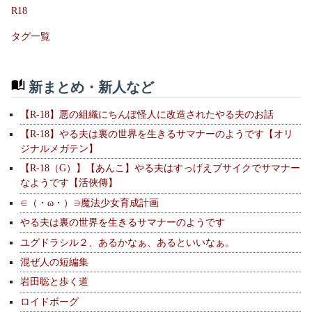
R18
タグ一覧
新まとめ・新人など
【R-18】悪の組織にちんぽ怪人に改造されたやる夫のお話
【R-18】やる夫は裏の世界を生きるサマナーのようです【オリ
ジナルメガテン】
【R-18（G）】【あんこ】やる夫はすっげえブサイクでサマナー
なようです【活俠傳】
∈（・ω・）∋魔法少女育成計画
やる夫は裏の世界を生きるサマナーのようです
ユグドラシル２、あるかなぁ、あるといいなぁ。
混ぜ人の短編集
岩田聡と歩く道
ロイドボーグ