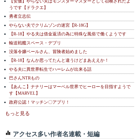
【安価】やらない夫はモンスターマスターとして召喚されたよ
うです【ドラクエ】
勇者立志伝
やらない夫でクリムゾンの迷宮【R-18G】
【R-18】やる夫は借金返済の為に特殊な風俗で働くようです
輸送戦艦スペース・デブリ
没落令嬢ベールさん、冒険者始めました
【R-18】なんか思ってたんと違うけどまあええか！
やる夫に異世界転生でハーレムが出来る話
巴さんNTRもの
【あんこ】ナナリーはマーベル世界でヒーローを目指すようで
す【MARVEL】
政府公認！マッチン〇アプリ！
もっと見る
アクセス多い作者名連載・短編