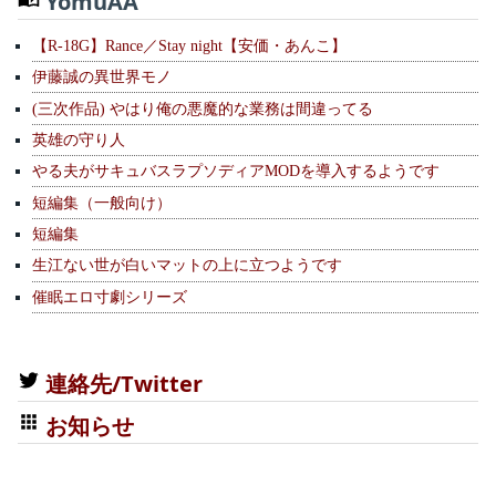
YomuAA
【R-18G】Rance／Stay night【安価・あんこ】
伊藤誠の異世界モノ
(三次作品) やはり俺の悪魔的な業務は間違ってる
英雄の守り人
やる夫がサキュバスラプソディアMODを導入するようです
短編集（一般向け）
短編集
生江ない世が白いマットの上に立つようです
催眠エロ寸劇シリーズ
連絡先/Twitter
お知らせ