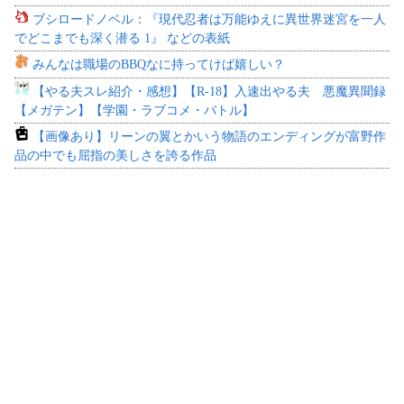
ブシロードノベル：『現代忍者は万能ゆえに異世界迷宮を一人
でどこまでも深く潜る 1』 などの表紙
みんなは職場のBBQなに持ってけば嬉しい？
【やる夫スレ紹介・感想】【R-18】入速出やる夫 悪魔異聞録
【メガテン】【学園・ラブコメ・バトル】
【画像あり】リーンの翼とかいう物語のエンディングが富野作
品の中でも屈指の美しさを誇る作品