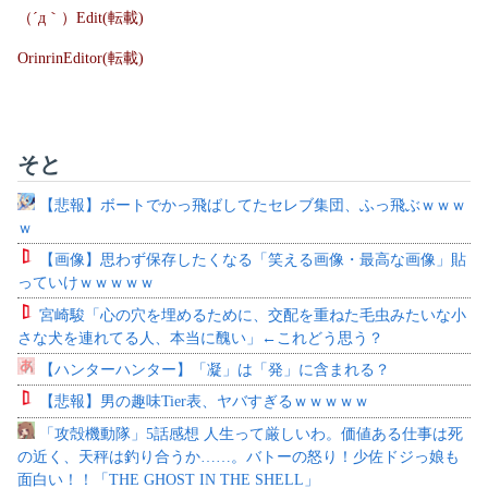
（´д｀）Edit(転載)
OrinrinEditor(転載)
そと
【悲報】ボートでかっ飛ばしてたセレブ集団、ふっ飛ぶｗｗｗ
ｗ
【画像】思わず保存したくなる「笑える画像・最高な画像」貼
っていけｗｗｗｗｗ
宮崎駿「心の穴を埋めるために、交配を重ねた毛虫みたいな小
さな犬を連れてる人、本当に醜い」←これどう思う？
【ハンターハンター】「凝」は「発」に含まれる？
【悲報】男の趣味Tier表、ヤバすぎるｗｗｗｗｗ
「攻殻機動隊」5話感想 人生って厳しいわ。価値ある仕事は死
の近く、天秤は釣り合うか……。バトーの怒り！少佐ドジっ娘も
面白い！！「THE GHOST IN THE SHELL」