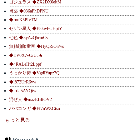
ゴジュラス ◆ZX2DX6eltM
胃薬 ◆036aFhDFNU
◆rnuK5PIvTM
ゼゲン星人 ◆E8kwFGHptY
七色 ◆5yAzQ5rmCs
無触蹌踉童帝 ◆HyQRiOn/vs
◆EV0X7vG/Uc★
◆4RALeHt2Lppf
うっかり侍 ◆VgdlYupz7Q
◆l872UrR6yw
◆toJd5AYQtw
混ぜ人 ◆mazEBItOV2
ババコンガ ◆Ff7nWZGtso
もっと見る