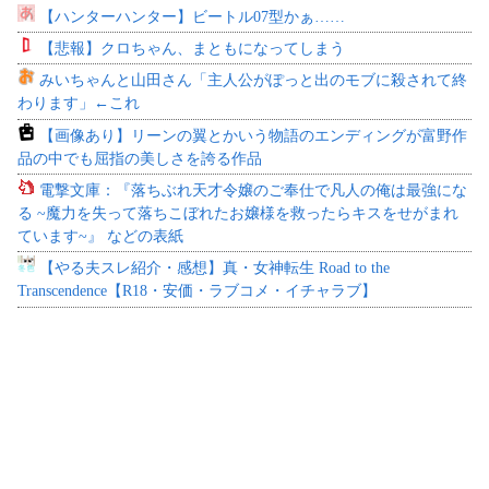
【ハンターハンター】ビートル07型かぁ……
【悲報】クロちゃん、まともになってしまう
みいちゃんと山田さん「主人公がぽっと出のモブに殺されて終
わります」←これ
【画像あり】リーンの翼とかいう物語のエンディングが富野作
品の中でも屈指の美しさを誇る作品
電撃文庫：『落ちぶれ天才令嬢のご奉仕で凡人の俺は最強にな
る ~魔力を失って落ちこぼれたお嬢様を救ったらキスをせがまれ
ています~』 などの表紙
【やる夫スレ紹介・感想】真・女神転生 Road to the
Transcendence【R18・安価・ラブコメ・イチャラブ】