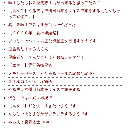
転生したらお気楽貴族生活が出来ると思ってたのに…
【あんこ】やる夫は神州日乃本をダイスで旅をする【なんちゃ
って武侠モノ】
異世界転生でスキルが"カレー"だった
【２０２６年 夏の短編祭】
ブロリーはハーレム王な海賊王を目指すそうです
蛮族島だよやる夫くん
侵略者？ そんなことよりおねショタだ！
【エター】専守防衛蛮族
メモリーバース ～とあるドールの記録と記憶～
金！権力！SEX！な物語
やる夫は神州日乃本をダイスで旅をする
僕とユウキの異世界紀行
【あんこ】武と侠に生きたいようです
やらない夫とまどかがブラブラするようです
やる夫で魔界塔士SaGa