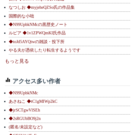
なつしお ◆myjeheQZSo氏の作品集
国際的な小咄
◆N99UpbkNMcの黒歴史ノート
ルピア ◆1v1ZPWQmKI氏作品
◆toJd5AYQtwの雑談・投下所
やる夫が憑依したり転生するようです
もっと見る
アクセス多い作者
◆N99UpbkNMc
あさねこ ◆tC1gMIWp2kC
◆jrSCTgwVlSEh
◆2sRGUbBO9j2n
(匿名/未設定など)