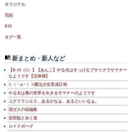
オリジナル
完結
R18
タグ一覧
新まとめ・新人など
【R-18（G）】【あんこ】やる夫はすっげえブサイクでサマナー
なようです【活俠傳】
∈（・ω・）∋魔法少女育成計画
やる夫は裏の世界を生きるサマナーのようです
ユグドラシル２、あるかなぁ、あるといいなぁ。
混ぜ人の短編集
岩田聡と歩く道
ロイドボーグ