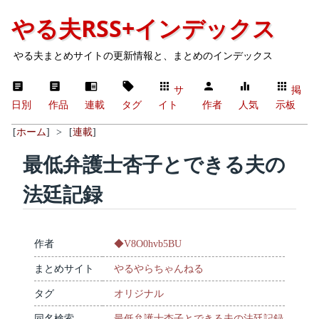
やる夫RSS+インデックス
やる夫まとめサイトの更新情報と、まとめのインデックス
サ
掲
日別
作品
連載
タグ
イト
作者
人気
示板
[
ホーム
]
>
[
連載
]
最低弁護士杏子とできる夫の
法廷記録
作者
◆V8O0hvb5BU
まとめサイト
やるやらちゃんねる
タグ
オリジナル
同名検索
最低弁護士杏子とできる夫の法廷記録