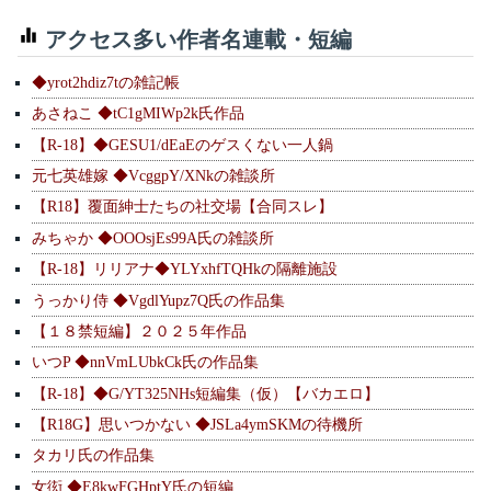
アクセス多い作者名連載・短編
◆yrot2hdiz7tの雑記帳
あさねこ ◆tC1gMIWp2k氏作品
【R-18】◆GESU1/dEaEのゲスくない一人鍋
元七英雄嫁 ◆VcggpY/XNkの雑談所
【R18】覆面紳士たちの社交場【合同スレ】
みちゃか ◆OOOsjEs99A氏の雑談所
【R-18】リリアナ◆YLYxhfTQHkの隔離施設
うっかり侍 ◆VgdlYupz7Q氏の作品集
【１８禁短編】２０２５年作品
いつP ◆nnVmLUbkCk氏の作品集
【R-18】◆G/YT325NHs短編集（仮）【バカエロ】
【R18G】思いつかない ◆JSLa4ymSKMの待機所
タカリ氏の作品集
女衒 ◆E8kwFGHptY氏の短編