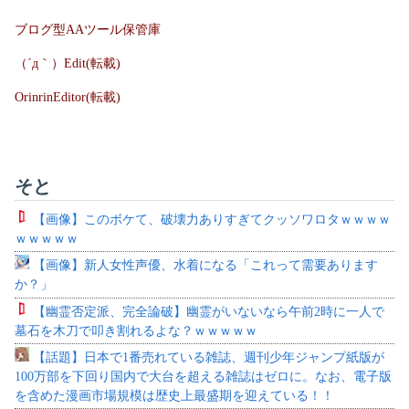
ブログ型AAツール保管庫
（´д｀）Edit(転載)
OrinrinEditor(転載)
そと
【画像】このボケて、破壊力ありすぎてクッソワロタｗｗｗｗ
ｗｗｗｗｗ
【画像】新人女性声優、水着になる「これって需要あります
か？」
【幽霊否定派、完全論破】幽霊がいないなら午前2時に一人で
墓石を木刀で叩き割れるよな？ｗｗｗｗｗ
【話題】日本で1番売れている雑誌、週刊少年ジャンプ紙版が
100万部を下回り国内で大台を超える雑誌はゼロに。なお、電子版
を含めた漫画市場規模は歴史上最盛期を迎えている！！