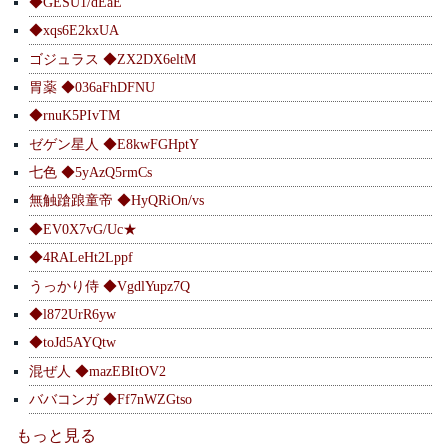
◆GESU1/dEaE
◆xqs6E2kxUA
ゴジュラス ◆ZX2DX6eltM
胃薬 ◆036aFhDFNU
◆rnuK5PIvTM
ゼゲン星人 ◆E8kwFGHptY
七色 ◆5yAzQ5rmCs
無触蹌踉童帝 ◆HyQRiOn/vs
◆EV0X7vG/Uc★
◆4RALeHt2Lppf
うっかり侍 ◆VgdlYupz7Q
◆l872UrR6yw
◆toJd5AYQtw
混ぜ人 ◆mazEBItOV2
ババコンガ ◆Ff7nWZGtso
もっと見る