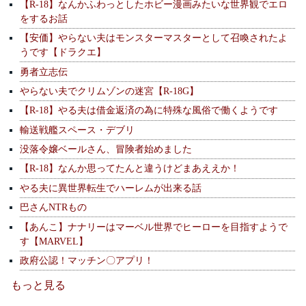
【R-18】なんかふわっとしたホビー漫画みたいな世界観でエロ
をするお話
【安価】やらない夫はモンスターマスターとして召喚されたよ
うです【ドラクエ】
勇者立志伝
やらない夫でクリムゾンの迷宮【R-18G】
【R-18】やる夫は借金返済の為に特殊な風俗で働くようです
輸送戦艦スペース・デブリ
没落令嬢ベールさん、冒険者始めました
【R-18】なんか思ってたんと違うけどまあええか！
やる夫に異世界転生でハーレムが出来る話
巴さんNTRもの
【あんこ】ナナリーはマーベル世界でヒーローを目指すようで
す【MARVEL】
政府公認！マッチン〇アプリ！
もっと見る