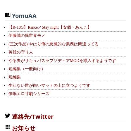
YomuAA
【R-18G】Rance／Stay night【安価・あんこ】
伊藤誠の異世界モノ
(三次作品) やはり俺の悪魔的な業務は間違ってる
英雄の守り人
やる夫がサキュバスラプソディアMODを導入するようです
短編集（一般向け）
短編集
生江ない世が白いマットの上に立つようです
催眠エロ寸劇シリーズ
連絡先/Twitter
お知らせ