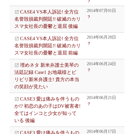
？
2014年07月01日
CASE4 VS本人訴訟! 全方位
？
名誉毀損裁判開廷!! 破滅のカリ
スマ女社長の憂鬱と退屈 後編
2014年06月28日
CASE4 VS本人訴訟! 全方位
？
名誉毀損裁判開廷!! 破滅のカリ
スマ女社長の憂鬱と退屈 前編
2014年06月24日
埋めネタ 新米弁護士美琴の
？
法廷記録 Case1 お地蔵様とビ
リビリ新米弁護士! 貴方の本当
の笑顔が見たい
2014年06月21日
CASE3 愛は痛みを伴うもの
？
か!? 初恋のあの子はDV被害者!
全てはインコと少女が知って
いる 後編
2014年06月17日
CASE3 愛は痛みを伴うもの