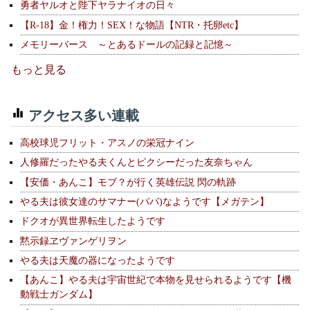
勇者ヤルオと陛下ヤラナイオの日々
【R-18】金！権力！SEX！な物語【NTR・托卵etc】
メモリーバース ～とあるドールの記録と記憶～
もっと見る
アクセス多い連載
高校球児フリット・アスノの栄冠ナイン
人修羅だったやる夫くんとピクシーだった友奈ちゃん
【安価・あんこ】モブ？が行く英雄伝説 閃の軌跡
やる夫は彼女達のサマナー(パパ)なようです【メガテン】
ドクオが異世界転生したようです
黙示録ヱヴァンゲリヲン
やる夫は天魔の器になったようです
【あんこ】やる夫は宇宙世紀で本物を見せられるようです【機
動戦士ガンダム】