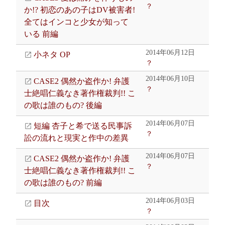
？
か!? 初恋のあの子はDV被害者!
全てはインコと少女が知って
いる 前編
2014年06月12日
小ネタ OP
？
2014年06月10日
CASE2 偶然か盗作か! 弁護
？
士絶唱仁義なき著作権裁判!! こ
の歌は誰のもの? 後編
2014年06月07日
短編 杏子と希で送る民事訴
？
訟の流れと現実と作中の差異
2014年06月07日
CASE2 偶然か盗作か! 弁護
？
士絶唱仁義なき著作権裁判!! こ
の歌は誰のもの? 前編
2014年06月03日
目次
？