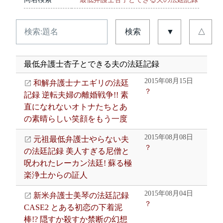
検索
▼
△
最低弁護士杏子とできる夫の法廷記録
2015年08月15日
和解弁護士ナエギリの法廷
？
記録 逆転夫婦の離婚戦争!! 素
直になれないオトナたちとあ
の素晴らしい笑顔をもう一度
2015年08月08日
元祖最低弁護士やらない夫
？
の法廷記録 美人すぎる尼僧と
呪われたレーカン法廷! 蘇る極
楽浄土からの証人
2015年08月04日
新米弁護士美琴の法廷記録
？
CASE2 とある初恋の下着泥
棒!? 隠すか殺すか禁断の幻想