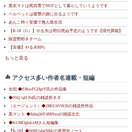
黒衣マトは死武専でNOTとして暮らしていくようです
ベルベットは復讐の旅に出るようです
あんこ時々安価で無人島生活
【R-18（G）】やる夫は明日死ぬ予定のようです【現代異能】
除霊野郎Ｂチーム
【安価】やる夫RPG
もっと見る
アクセス多い作者名連載・短編
女衒 ◆E8kwFGHptY氏の作品集
◆05Q./qILPs氏の雑談所ネタ
（エージェント）◆28KU4V0f26の雑談所作品
黒マント ◆8alnqWF4MNwaの雑談次元
◆KUMOgh4/xMさん短編集
【R-18】◆N99UpbkNMcの黒歴史ノート