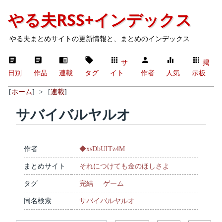
やる夫RSS+インデックス
やる夫まとめサイトの更新情報と、まとめのインデックス
サ
掲
日別
作品
連載
タグ
イト
作者
人気
示板
[
ホーム
]
>
[
連載
]
サバイバルヤルオ
作者
◆xsDbUITz4M
まとめサイト
それにつけても金のほしさよ
タグ
完結
ゲーム
同名検索
サバイバルヤルオ