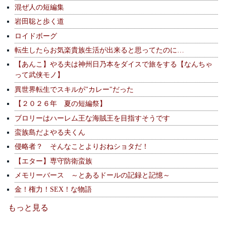
混ぜ人の短編集
岩田聡と歩く道
ロイドボーグ
転生したらお気楽貴族生活が出来ると思ってたのに…
【あんこ】やる夫は神州日乃本をダイスで旅をする【なんちゃ
って武侠モノ】
異世界転生でスキルが"カレー"だった
【２０２６年 夏の短編祭】
ブロリーはハーレム王な海賊王を目指すそうです
蛮族島だよやる夫くん
侵略者？ そんなことよりおねショタだ！
【エター】専守防衛蛮族
メモリーバース ～とあるドールの記録と記憶～
金！権力！SEX！な物語
もっと見る