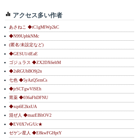
アクセス多い作者
あさねこ ◆tC1gMIWp2kC
◆N99UpbkNMc
(匿名/未設定など)
◆GESU1/dEaE
ゴジュラス ◆ZX2DX6eltM
◆2sRGUbBO9j2n
七色 ◆5yAzQ5rmCs
◆jrSCTgwVlSEh
胃薬 ◆036aFhDFNU
◆xqs6E2kxUA
混ぜ人 ◆mazEBItOV2
◆EV0X7vG/Uc★
ゼゲン星人 ◆E8kwFGHptY