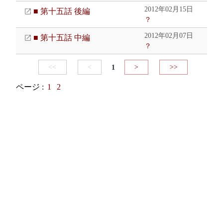
2012年02月15日
■ 第十五話 後編
？
2012年02月07日
■ 第十五話 中編
？
<<
<
1
>
>>
ページ :
1
2