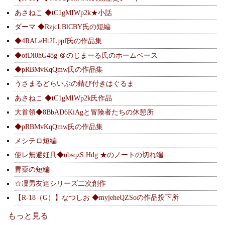
あさねこ ◆tC1gMIWp2k★小話
ダーマ ◆RzjcLBlCBY氏の短編
◆4RALeHt2Lppf氏の作品集
◆ofDi0hG48g ＠のじまーる氏のホームベース
◆pRBMvKqQmw氏の作品集
うさまるどらいぶの錆び付きはぐるま
あさねこ ◆tC1gMIWp2k氏作品
大首領◆8BbAD6KiAgと冒険者たちの休憩所
◆pRBMvKqQmw氏の作品集
メシテロ短編
使レ無避妊具◆ubsqzS.Hdg ★のノートの切れ端
胃薬の短編
☆凜男友達シリーズ二次創作
【R-18（G）】なつしお ◆myjeheQZSoの作品投下所
もっと見る