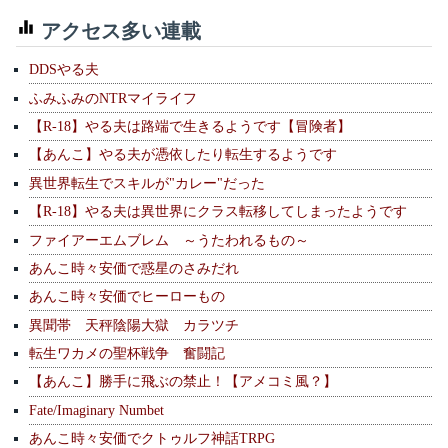
アクセス多い連載
DDSやる夫
ふみふみのNTRマイライフ
【R-18】やる夫は路端で生きるようです【冒険者】
【あんこ】やる夫が憑依したり転生するようです
異世界転生でスキルが"カレー"だった
【R-18】やる夫は異世界にクラス転移してしまったようです
ファイアーエムブレム ～うたわれるもの～
あんこ時々安価で惑星のさみだれ
あんこ時々安価でヒーローもの
異聞帯 天秤陰陽大獄 カラツチ
転生ワカメの聖杯戦争 奮闘記
【あんこ】勝手に飛ぶの禁止！【アメコミ風？】
Fate/Imaginary Numbet
あんこ時々安価でクトゥルフ神話TRPG