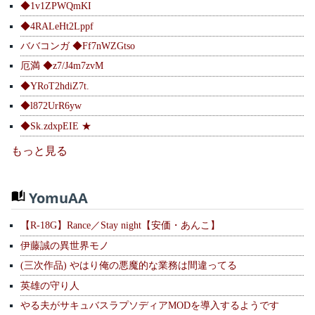
◆1v1ZPWQmKI
◆4RALeHt2Lppf
ババコンガ ◆Ff7nWZGtso
厄満 ◆z7/J4m7zvM
◆YRoT2hdiZ7t.
◆l872UrR6yw
◆Sk.zdxpEIE ★
もっと見る
YomuAA
【R-18G】Rance／Stay night【安価・あんこ】
伊藤誠の異世界モノ
(三次作品) やはり俺の悪魔的な業務は間違ってる
英雄の守り人
やる夫がサキュバスラプソディアMODを導入するようです