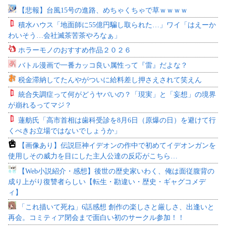
【悲報】台風15号の進路、めちゃくちゃで草ｗｗｗｗ
積水ハウス「地面師に55億円騙し取られた…」ワイ「はえーか
わいそう…会社滅茶苦茶やろなぁ」
ホラーモノのおすすめ作品２０２６
バトル漫画で一番カッコ良い属性って『雷』だよな？
税金滞納してたんやがついに給料差し押さえされて笑えん
統合失調症って何がどうヤバいの？「現実」と「妄想」の境界
が崩れるってマジ？
蓮舫氏「高市首相は歯科受診を8月6日（原爆の日）を避けて行
くべきお立場ではないでしょうか」
【画像あり】伝説巨神イデオンの作中で初めてイデオンガンを
使用しその威力を目にした主人公達の反応がこちら…
【Web小説紹介・感想】後世の歴史家いわく、俺は面従腹背の
成り上がり復讐者らしい【転生・勘違い・歴史・ギャグコメデ
ィ】
「これ描いて死ね」6話感想 創作の楽しさと厳しさ、出逢いと
再会。コミティア閉会まで面白い初のサークル参加！！