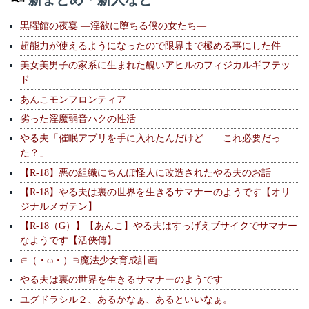
黒曜館の夜宴 —淫欲に堕ちる僕の女たち—
超能力が使えるようになったので限界まで極める事にした件
美女美男子の家系に生まれた醜いアヒルのフィジカルギフテッ
ド
あんこモンフロンティア
劣った淫魔弱音ハクの性活
やる夫「催眠アプリを手に入れたんだけど……これ必要だっ
た？」
【R-18】悪の組織にちんぽ怪人に改造されたやる夫のお話
【R-18】やる夫は裏の世界を生きるサマナーのようです【オリ
ジナルメガテン】
【R-18（G）】【あんこ】やる夫はすっげえブサイクでサマナー
なようです【活俠傳】
∈（・ω・）∋魔法少女育成計画
やる夫は裏の世界を生きるサマナーのようです
ユグドラシル２、あるかなぁ、あるといいなぁ。