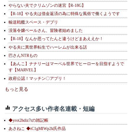
やらない夫でクリムゾンの迷宮【R-18G】
【R-18】やる夫は借金返済の為に特殊な風俗で働くようです
輸送戦艦スペース・デブリ
没落令嬢ベールさん、冒険者始めました
【R-18】なんか思ってたんと違うけどまあええか！
やる夫に異世界転生でハーレムが出来る話
巴さんNTRもの
【あんこ】ナナリーはマーベル世界でヒーローを目指すようで
す【MARVEL】
政府公認！マッチン〇アプリ！
もっと見る
アクセス多い作者名連載・短編
◆yrot2hdiz7tの雑記帳
あさねこ ◆tC1gMIWp2k氏作品