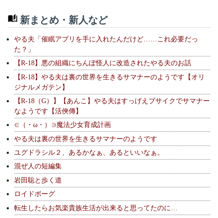
新まとめ・新人など
やる夫「催眠アプリを手に入れたんだけど……これ必要だっ
た？」
【R-18】悪の組織にちんぽ怪人に改造されたやる夫のお話
【R-18】やる夫は裏の世界を生きるサマナーのようです【オリ
ジナルメガテン】
【R-18（G）】【あんこ】やる夫はすっげえブサイクでサマナー
なようです【活俠傳】
∈（・ω・）∋魔法少女育成計画
やる夫は裏の世界を生きるサマナーのようです
ユグドラシル２、あるかなぁ、あるといいなぁ。
混ぜ人の短編集
岩田聡と歩く道
ロイドボーグ
転生したらお気楽貴族生活が出来ると思ってたのに…