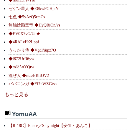
◆rnuK5PIvTM
ゼゲン星人 ◆E8kwFGHptY
七色 ◆5yAzQ5rmCs
無触蹌踉童帝 ◆HyQRiOn/vs
◆EV0X7vG/Uc★
◆4RALeHt2Lppf
うっかり侍 ◆VgdlYupz7Q
◆l872UrR6yw
◆toJd5AYQtw
混ぜ人 ◆mazEBItOV2
ババコンガ ◆Ff7nWZGtso
もっと見る
YomuAA
【R-18G】Rance／Stay night【安価・あんこ】