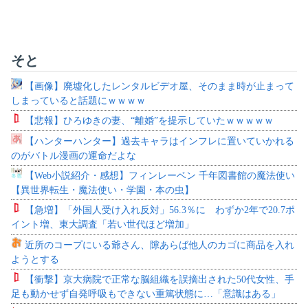
そと
【画像】廃墟化したレンタルビデオ屋、そのまま時が止まって
しまっていると話題にｗｗｗｗ
【悲報】ひろゆきの妻、“離婚”を提示していたｗｗｗｗｗ
【ハンターハンター】過去キャラはインフレに置いていかれる
のがバトル漫画の運命だよな
【Web小説紹介・感想】フィンレーベン 千年図書館の魔法使い
【異世界転生・魔法使い・学園・本の虫】
【急増】「外国人受け入れ反対」56.3％に わずか2年で20.7ポ
イント増、東大調査「若い世代ほど増加」
近所のコープにいる爺さん、隙あらば他人のカゴに商品を入れ
ようとする
【衝撃】京大病院で正常な脳組織を誤摘出された50代女性、手
足も動かせず自発呼吸もできない重篤状態に…「意識はある」