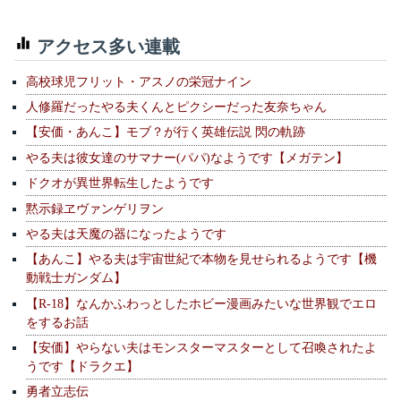
アクセス多い連載
高校球児フリット・アスノの栄冠ナイン
人修羅だったやる夫くんとピクシーだった友奈ちゃん
【安価・あんこ】モブ？が行く英雄伝説 閃の軌跡
やる夫は彼女達のサマナー(パパ)なようです【メガテン】
ドクオが異世界転生したようです
黙示録ヱヴァンゲリヲン
やる夫は天魔の器になったようです
【あんこ】やる夫は宇宙世紀で本物を見せられるようです【機
動戦士ガンダム】
【R-18】なんかふわっとしたホビー漫画みたいな世界観でエロ
をするお話
【安価】やらない夫はモンスターマスターとして召喚されたよ
うです【ドラクエ】
勇者立志伝