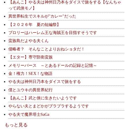
【あんこ】やる夫は神州日乃本をダイスで旅をする【なんちゃ
って武侠モノ】
異世界転生でスキルが"カレー"だった
【２０２６年 夏の短編祭】
ブロリーはハーレム王な海賊王を目指すそうです
蛮族島だよやる夫くん
侵略者？ そんなことよりおねショタだ！
【エター】専守防衛蛮族
メモリーバース ～とあるドールの記録と記憶～
金！権力！SEX！な物語
やる夫は神州日乃本をダイスで旅をする
僕とユウキの異世界紀行
【あんこ】武と侠に生きたいようです
やらない夫とまどかがブラブラするようです
やる夫で魔界塔士SaGa
もっと見る