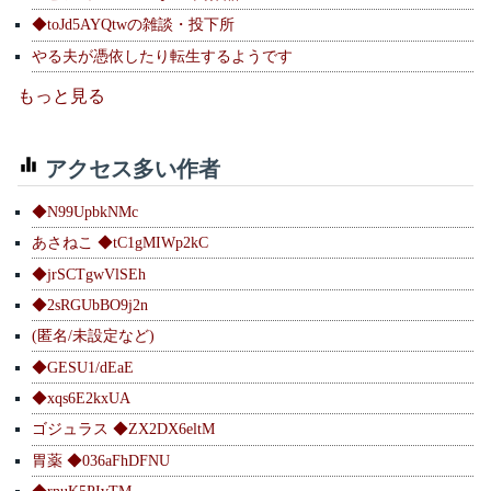
◆toJd5AYQtwの雑談・投下所
やる夫が憑依したり転生するようです
もっと見る
アクセス多い作者
◆N99UpbkNMc
あさねこ ◆tC1gMIWp2kC
◆jrSCTgwVlSEh
◆2sRGUbBO9j2n
(匿名/未設定など)
◆GESU1/dEaE
◆xqs6E2kxUA
ゴジュラス ◆ZX2DX6eltM
胃薬 ◆036aFhDFNU