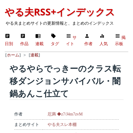
やる夫RSS+インデックス
やる夫まとめサイトの更新情報と、まとめのインデックス
サ
掲
日別
作品
連載
タグ
イト
作者
人気
示板
[
ホーム
]
>
[
連載
]
やるやらでっきーのクラス転
移ダンジョンサバイバル・闇
鍋あんこ仕立て
作者
厄満 ◆z7/J4m7zvM
まとめサイト
やる夫スレ本棚