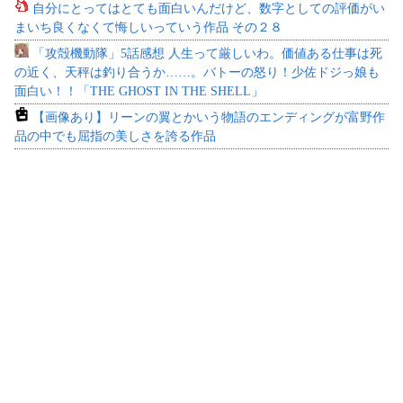
自分にとってはとても面白いんだけど、数字としての評価がい
まいち良くなくて悔しいっていう作品 その２８
「攻殻機動隊」5話感想 人生って厳しいわ。価値ある仕事は死
の近く、天秤は釣り合うか……。バトーの怒り！少佐ドジっ娘も
面白い！！「THE GHOST IN THE SHELL」
【画像あり】リーンの翼とかいう物語のエンディングが富野作
品の中でも屈指の美しさを誇る作品