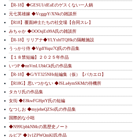
【R-18】◆GESU1/dEaEのゲスくない一人鍋
元七英雄嫁 ◆VcggpY/XNkの雑談所
【R18】覆面紳士たちの社交場【合同スレ】
みちゃか ◆OOOsjEs99A氏の雑談所
【R-18】リリアナ◆YLYxhfTQHkの隔離施設
うっかり侍 ◆VgdlYupz7Q氏の作品集
【１８禁短編】２０２５年作品
いつP ◆nnVmLUbkCk氏の作品集
【R-18】◆G/YT325NHs短編集（仮）【バカエロ】
【R18G】思いつかない ◆JSLa4ymSKMの待機所
タカリ氏の作品集
女衒 ◆E8kwFGHptY氏の短編
なつしお ◆myjeheQZSo氏の作品集
国際的な小咄
◆N99UpbkNMcの黒歴史ノート
ルピア ◆1v1ZPWQmKI氏作品