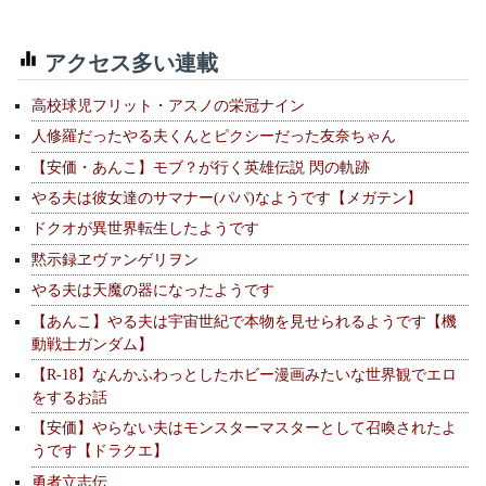
アクセス多い連載
高校球児フリット・アスノの栄冠ナイン
人修羅だったやる夫くんとピクシーだった友奈ちゃん
【安価・あんこ】モブ？が行く英雄伝説 閃の軌跡
やる夫は彼女達のサマナー(パパ)なようです【メガテン】
ドクオが異世界転生したようです
黙示録ヱヴァンゲリヲン
やる夫は天魔の器になったようです
【あんこ】やる夫は宇宙世紀で本物を見せられるようです【機
動戦士ガンダム】
【R-18】なんかふわっとしたホビー漫画みたいな世界観でエロ
をするお話
【安価】やらない夫はモンスターマスターとして召喚されたよ
うです【ドラクエ】
勇者立志伝