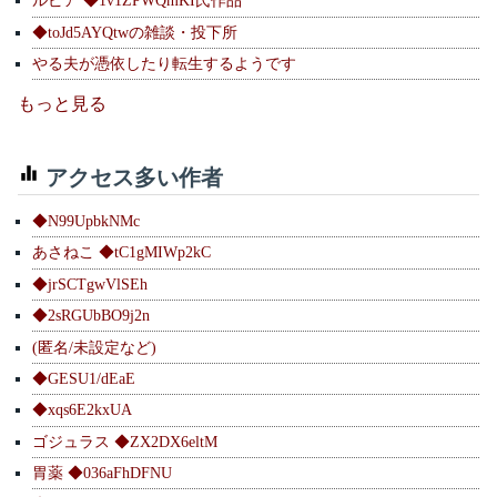
ルピア ◆1v1ZPWQmKI氏作品
◆toJd5AYQtwの雑談・投下所
やる夫が憑依したり転生するようです
もっと見る
アクセス多い作者
◆N99UpbkNMc
あさねこ ◆tC1gMIWp2kC
◆jrSCTgwVlSEh
◆2sRGUbBO9j2n
(匿名/未設定など)
◆GESU1/dEaE
◆xqs6E2kxUA
ゴジュラス ◆ZX2DX6eltM
胃薬 ◆036aFhDFNU