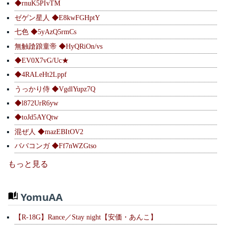
◆rnuK5PIvTM
ゼゲン星人 ◆E8kwFGHptY
七色 ◆5yAzQ5rmCs
無触蹌踉童帝 ◆HyQRiOn/vs
◆EV0X7vG/Uc★
◆4RALeHt2Lppf
うっかり侍 ◆VgdlYupz7Q
◆l872UrR6yw
◆toJd5AYQtw
混ぜ人 ◆mazEBItOV2
ババコンガ ◆Ff7nWZGtso
もっと見る
YomuAA
【R-18G】Rance／Stay night【安価・あんこ】