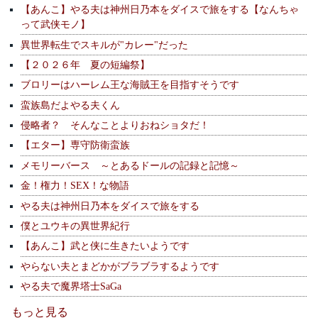
【あんこ】やる夫は神州日乃本をダイスで旅をする【なんちゃ
って武侠モノ】
異世界転生でスキルが"カレー"だった
【２０２６年 夏の短編祭】
ブロリーはハーレム王な海賊王を目指すそうです
蛮族島だよやる夫くん
侵略者？ そんなことよりおねショタだ！
【エター】専守防衛蛮族
メモリーバース ～とあるドールの記録と記憶～
金！権力！SEX！な物語
やる夫は神州日乃本をダイスで旅をする
僕とユウキの異世界紀行
【あんこ】武と侠に生きたいようです
やらない夫とまどかがブラブラするようです
やる夫で魔界塔士SaGa
もっと見る