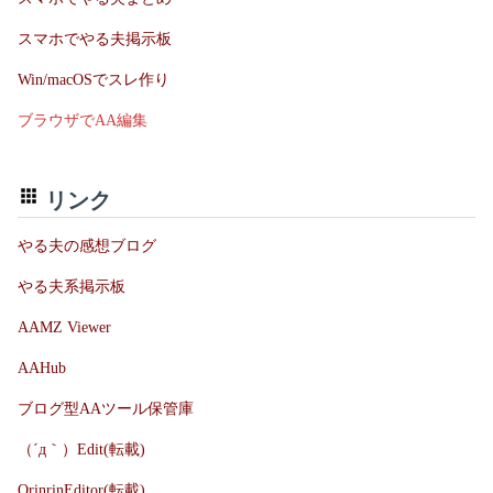
スマホでやる夫掲示板
Win/macOSでスレ作り
ブラウザでAA編集
リンク
やる夫の感想ブログ
やる夫系掲示板
AAMZ Viewer
AAHub
ブログ型AAツール保管庫
（´д｀）Edit(転載)
OrinrinEditor(転載)