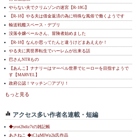
やらない夫でクリムゾンの迷宮【R-18G】
【R-18】やる夫は借金返済の為に特殊な風俗で働くようです
輸送戦艦スペース・デブリ
没落令嬢ベールさん、冒険者始めました
【R-18】なんか思ってたんと違うけどまあええか！
やる夫に異世界転生でハーレムが出来る話
巴さんNTRもの
【あんこ】ナナリーはマーベル世界でヒーローを目指すようで
す【MARVEL】
政府公認！マッチン〇アプリ！
もっと見る
アクセス多い作者名連載・短編
◆yrot2hdiz7tの雑記帳
あさねこ ◆tC1gMIWp2k氏作品