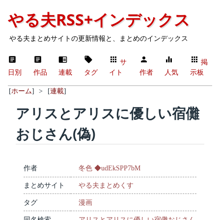
やる夫RSS+インデックス
やる夫まとめサイトの更新情報と、まとめのインデックス
サ
掲
日別
作品
連載
タグ
イト
作者
人気
示板
[
ホーム
]
>
[
連載
]
アリスとアリスに優しい宿儺
おじさん(偽)
作者
冬色 ◆udEkSPP7bM
まとめサイト
やる夫まとめくす
タグ
漫画
同名検索
アリスとアリスに優しい宿儺おじさん