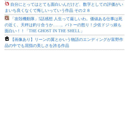
自分にとってはとても面白いんだけど、数字としての評価がい
まいち良くなくて悔しいっていう作品 その２８
「攻殻機動隊」5話感想 人生って厳しいわ。価値ある仕事は死
の近く、天秤は釣り合うか……。バトーの怒り！少佐ドジっ娘も
面白い！！「THE GHOST IN THE SHELL」
【画像あり】リーンの翼とかいう物語のエンディングが富野作
品の中でも屈指の美しさを誇る作品