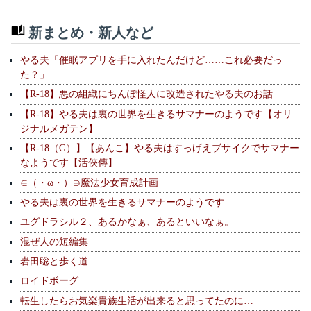
新まとめ・新人など
やる夫「催眠アプリを手に入れたんだけど……これ必要だっ
た？」
【R-18】悪の組織にちんぽ怪人に改造されたやる夫のお話
【R-18】やる夫は裏の世界を生きるサマナーのようです【オリ
ジナルメガテン】
【R-18（G）】【あんこ】やる夫はすっげえブサイクでサマナー
なようです【活俠傳】
∈（・ω・）∋魔法少女育成計画
やる夫は裏の世界を生きるサマナーのようです
ユグドラシル２、あるかなぁ、あるといいなぁ。
混ぜ人の短編集
岩田聡と歩く道
ロイドボーグ
転生したらお気楽貴族生活が出来ると思ってたのに…