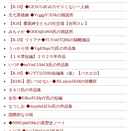
【R-18】◆GESU1/dEaEのゲスくない一人鍋
元七英雄嫁 ◆VcggpY/XNkの雑談所
【R18】覆面紳士たちの社交場【合同スレ】
みちゃか ◆OOOsjEs99A氏の雑談所
【R-18】リリアナ◆YLYxhfTQHkの隔離施設
うっかり侍 ◆VgdlYupz7Q氏の作品集
【１８禁短編】２０２５年作品
いつP ◆nnVmLUbkCk氏の作品集
【R-18】◆G/YT325NHs短編集（仮）【バカエロ】
【R18G】思いつかない ◆JSLa4ymSKMの待機所
タカリ氏の作品集
女衒 ◆E8kwFGHptY氏の短編
なつしお ◆myjeheQZSo氏の作品集
国際的な小咄
◆N99UpbkNMcの黒歴史ノート