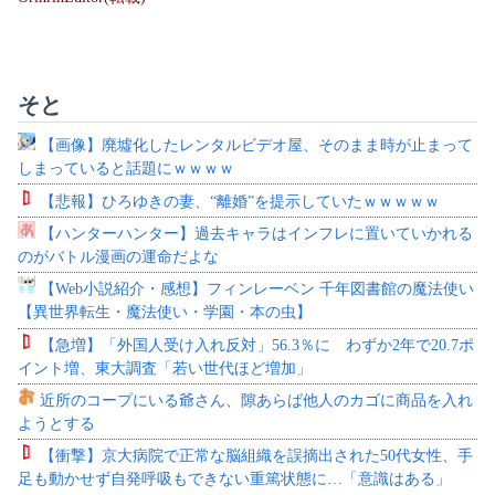
そと
【画像】廃墟化したレンタルビデオ屋、そのまま時が止まって
しまっていると話題にｗｗｗｗ
【悲報】ひろゆきの妻、“離婚”を提示していたｗｗｗｗｗ
【ハンターハンター】過去キャラはインフレに置いていかれる
のがバトル漫画の運命だよな
【Web小説紹介・感想】フィンレーベン 千年図書館の魔法使い
【異世界転生・魔法使い・学園・本の虫】
【急増】「外国人受け入れ反対」56.3％に わずか2年で20.7ポ
イント増、東大調査「若い世代ほど増加」
近所のコープにいる爺さん、隙あらば他人のカゴに商品を入れ
ようとする
【衝撃】京大病院で正常な脳組織を誤摘出された50代女性、手
足も動かせず自発呼吸もできない重篤状態に…「意識はある」