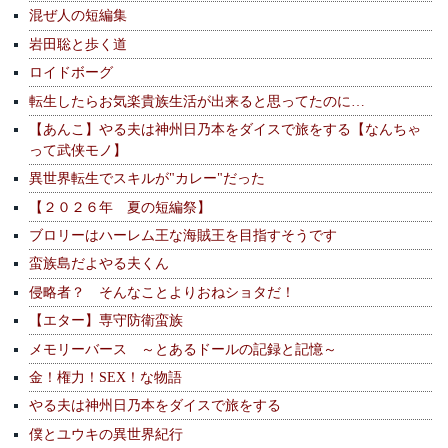
混ぜ人の短編集
岩田聡と歩く道
ロイドボーグ
転生したらお気楽貴族生活が出来ると思ってたのに…
【あんこ】やる夫は神州日乃本をダイスで旅をする【なんちゃ
って武侠モノ】
異世界転生でスキルが"カレー"だった
【２０２６年 夏の短編祭】
ブロリーはハーレム王な海賊王を目指すそうです
蛮族島だよやる夫くん
侵略者？ そんなことよりおねショタだ！
【エター】専守防衛蛮族
メモリーバース ～とあるドールの記録と記憶～
金！権力！SEX！な物語
やる夫は神州日乃本をダイスで旅をする
僕とユウキの異世界紀行