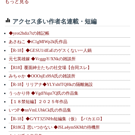
もっと見る
アクセス多い作者名連載・短編
◆yrot2hdiz7tの雑記帳
あさねこ ◆tC1gMIWp2k氏作品
【R-18】◆GESU1/dEaEのゲスくない一人鍋
元七英雄嫁 ◆VcggpY/XNkの雑談所
【R18】覆面紳士たちの社交場【合同スレ】
みちゃか ◆OOOsjEs99A氏の雑談所
【R-18】リリアナ◆YLYxhfTQHkの隔離施設
うっかり侍 ◆VgdlYupz7Q氏の作品集
【１８禁短編】２０２５年作品
いつP ◆nnVmLUbkCk氏の作品集
【R-18】◆G/YT325NHs短編集（仮）【バカエロ】
【R18G】思いつかない ◆JSLa4ymSKMの待機所