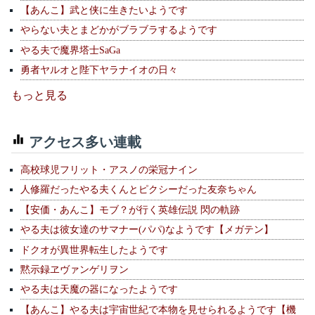
【あんこ】武と侠に生きたいようです
やらない夫とまどかがブラブラするようです
やる夫で魔界塔士SaGa
勇者ヤルオと陛下ヤラナイオの日々
もっと見る
アクセス多い連載
高校球児フリット・アスノの栄冠ナイン
人修羅だったやる夫くんとピクシーだった友奈ちゃん
【安価・あんこ】モブ？が行く英雄伝説 閃の軌跡
やる夫は彼女達のサマナー(パパ)なようです【メガテン】
ドクオが異世界転生したようです
黙示録ヱヴァンゲリヲン
やる夫は天魔の器になったようです
【あんこ】やる夫は宇宙世紀で本物を見せられるようです【機