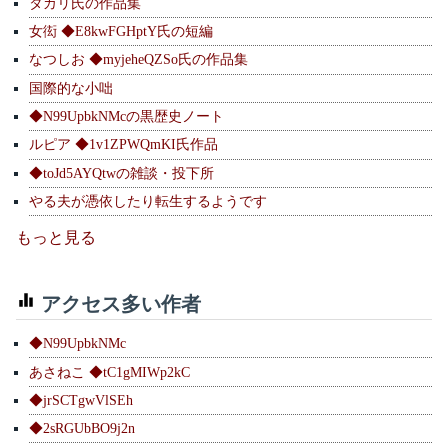
タカリ氏の作品集
女衒 ◆E8kwFGHptY氏の短編
なつしお ◆myjeheQZSo氏の作品集
国際的な小咄
◆N99UpbkNMcの黒歴史ノート
ルピア ◆1v1ZPWQmKI氏作品
◆toJd5AYQtwの雑談・投下所
やる夫が憑依したり転生するようです
もっと見る
アクセス多い作者
◆N99UpbkNMc
あさねこ ◆tC1gMIWp2kC
◆jrSCTgwVlSEh
◆2sRGUbBO9j2n