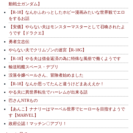
動戦士ガンダム】
【R-18】なんかふわっとしたホビー漫画みたいな世界観でエロ
をするお話
【安価】やらない夫はモンスターマスターとして召喚されたよ
うです【ドラクエ】
勇者立志伝
やらない夫でクリムゾンの迷宮【R-18G】
【R-18】やる夫は借金返済の為に特殊な風俗で働くようです
輸送戦艦スペース・デブリ
没落令嬢ベールさん、冒険者始めました
【R-18】なんか思ってたんと違うけどまあええか！
やる夫に異世界転生でハーレムが出来る話
巴さんNTRもの
【あんこ】ナナリーはマーベル世界でヒーローを目指すようで
す【MARVEL】
政府公認！マッチン〇アプリ！