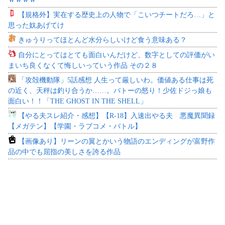
【規格外】実在する歴史上の人物で「こいつチートだろ…」と
思った奴あげてけ
きゅうりってほとんど水分らしいけど食う意味ある？
自分にとってはとても面白いんだけど、数字としての評価がい
まいち良くなくて悔しいっていう作品 その２８
「攻殻機動隊」5話感想 人生って厳しいわ。価値ある仕事は死
の近く、天秤は釣り合うか……。バトーの怒り！少佐ドジっ娘も
面白い！！「THE GHOST IN THE SHELL」
【やる夫スレ紹介・感想】【R-18】入速出やる夫 悪魔異聞録
【メガテン】【学園・ラブコメ・バトル】
【画像あり】リーンの翼とかいう物語のエンディングが富野作
品の中でも屈指の美しさを誇る作品