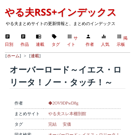
やる夫RSS+インデックス
やる夫まとめサイトの更新情報と、まとめのインデックス
サ
掲
日別
作品
連載
タグ
イト
作者
人気
示板
[
ホーム
]
>
[
連載
]
オーバーロード～イエス・ロ
リータ！ノー・タッチ！～
作者
◆2OV9DPwD8g
まとめサイト
やる夫スレ本棚別館
タグ
完結
安価
同名検索
オーバーロード～イエス・ロリータ！