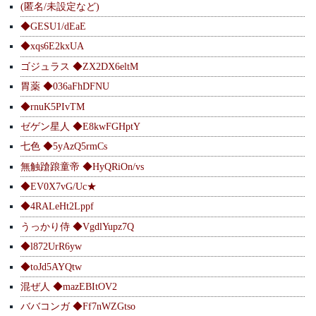
(匿名/未設定など)
◆GESU1/dEaE
◆xqs6E2kxUA
ゴジュラス ◆ZX2DX6eltM
胃薬 ◆036aFhDFNU
◆rnuK5PIvTM
ゼゲン星人 ◆E8kwFGHptY
七色 ◆5yAzQ5rmCs
無触蹌踉童帝 ◆HyQRiOn/vs
◆EV0X7vG/Uc★
◆4RALeHt2Lppf
うっかり侍 ◆VgdlYupz7Q
◆l872UrR6yw
◆toJd5AYQtw
混ぜ人 ◆mazEBItOV2
ババコンガ ◆Ff7nWZGtso