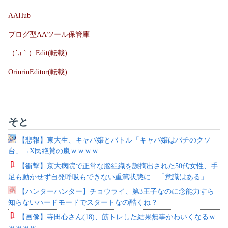
AAHub
ブログ型AAツール保管庫
（´д｀）Edit(転載)
OrinrinEditor(転載)
そと
【悲報】東大生、キャバ嬢とバトル「キャバ嬢はパチのクソ
台」→X民絶賛の嵐ｗｗｗｗ
【衝撃】京大病院で正常な脳組織を誤摘出された50代女性、手
足も動かせず自発呼吸もできない重篤状態に…「意識はある」
【ハンターハンター】チョウライ、第3王子なのに念能力すら
知らないハードモードでスタートなの酷くね？
【画像】寺田心さん(18)、筋トレした結果無事かわいくなるｗ
ｗｗｗｗ