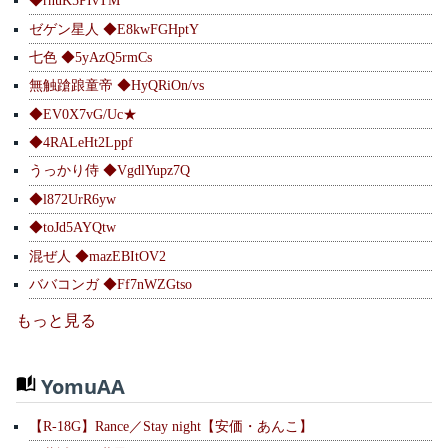
◆rnuK5PIvTM
ゼゲン星人 ◆E8kwFGHptY
七色 ◆5yAzQ5rmCs
無触蹌踉童帝 ◆HyQRiOn/vs
◆EV0X7vG/Uc★
◆4RALeHt2Lppf
うっかり侍 ◆VgdlYupz7Q
◆l872UrR6yw
◆toJd5AYQtw
混ぜ人 ◆mazEBItOV2
ババコンガ ◆Ff7nWZGtso
もっと見る
YomuAA
【R-18G】Rance／Stay night【安価・あんこ】