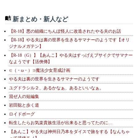
新まとめ・新人など
【R-18】悪の組織にちんぽ怪人に改造されたやる夫のお話
【R-18】やる夫は裏の世界を生きるサマナーのようです【オリ
ジナルメガテン】
【R-18（G）】【あんこ】やる夫はすっげえブサイクでサマナー
なようです【活俠傳】
∈（・ω・）∋魔法少女育成計画
やる夫は裏の世界を生きるサマナーのようです
ユグドラシル２、あるかなぁ、あるといいなぁ。
混ぜ人の短編集
岩田聡と歩く道
ロイドボーグ
転生したらお気楽貴族生活が出来ると思ってたのに…
【あんこ】やる夫は神州日乃本をダイスで旅をする【なんちゃ
って武侠モノ】