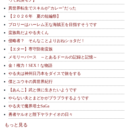
異世界転生でスキルが"カレー"だった
【２０２６年 夏の短編祭】
ブロリーはハーレム王な海賊王を目指すそうです
蛮族島だよやる夫くん
侵略者？ そんなことよりおねショタだ！
【エター】専守防衛蛮族
メモリーバース ～とあるドールの記録と記憶～
金！権力！SEX！な物語
やる夫は神州日乃本をダイスで旅をする
僕とユウキの異世界紀行
【あんこ】武と侠に生きたいようです
やらない夫とまどかがブラブラするようです
やる夫で魔界塔士SaGa
勇者ヤルオと陛下ヤラナイオの日々
もっと見る