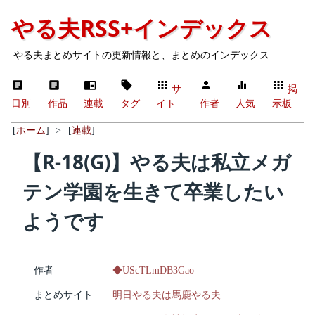
やる夫RSS+インデックス
やる夫まとめサイトの更新情報と、まとめのインデックス
サ
掲
日別
作品
連載
タグ
イト
作者
人気
示板
[
ホーム
]
>
[
連載
]
【R-18(G)】やる夫は私立メガ
テン学園を生きて卒業したい
ようです
作者
◆UScTLmDB3Gao
まとめサイト
明日やる夫は馬鹿やる夫