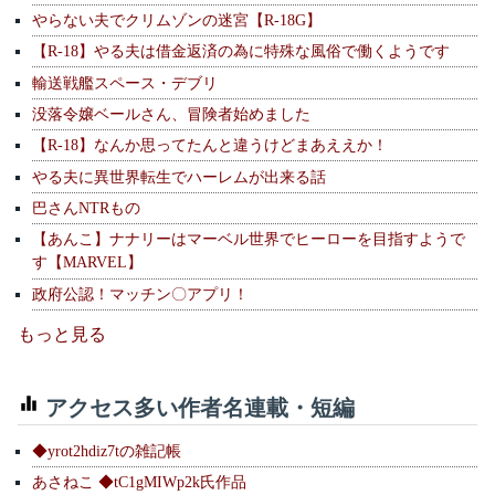
やらない夫でクリムゾンの迷宮【R-18G】
【R-18】やる夫は借金返済の為に特殊な風俗で働くようです
輸送戦艦スペース・デブリ
没落令嬢ベールさん、冒険者始めました
【R-18】なんか思ってたんと違うけどまあええか！
やる夫に異世界転生でハーレムが出来る話
巴さんNTRもの
【あんこ】ナナリーはマーベル世界でヒーローを目指すようで
す【MARVEL】
政府公認！マッチン〇アプリ！
もっと見る
アクセス多い作者名連載・短編
◆yrot2hdiz7tの雑記帳
あさねこ ◆tC1gMIWp2k氏作品