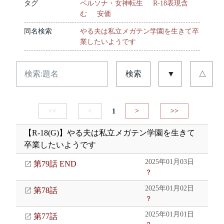
タグ
ペルソナ・女神転生
R-18表現含
む
安価
同名検索
やる夫は私立メガテン学園を生きて卒
業したいようです
検索
▼
△
<<
<
1
>
>>
【R-18(G)】やる夫は私立メガテン学園を生きて
卒業したいようです
2025年01月03日
第79話 END
？
2025年01月02日
第78話
？
2025年01月01日
第77話