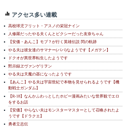
アクセス多い連載
高校球児フリット・アスノの栄冠ナイン
人修羅だったやる夫くんとピクシーだった友奈ちゃん
【安価・あんこ】モブ？が行く英雄伝説 閃の軌跡
やる夫は彼女達のサマナー(パパ)なようです【メガテン】
ドクオが異世界転生したようです
黙示録ヱヴァンゲリヲン
やる夫は天魔の器になったようです
【あんこ】やる夫は宇宙世紀で本物を見せられるようです【機
動戦士ガンダム】
【R-18】なんかふわっとしたホビー漫画みたいな世界観でエロ
をするお話
【安価】やらない夫はモンスターマスターとして召喚されたよ
うです【ドラクエ】
勇者立志伝