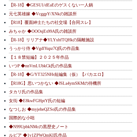
【R-18】◆GESU1/dEaEのゲスくない一人鍋
元七英雄嫁 ◆VcggpY/XNkの雑談所
【R18】覆面紳士たちの社交場【合同スレ】
みちゃか ◆OOOsjEs99A氏の雑談所
【R-18】リリアナ◆YLYxhfTQHkの隔離施設
うっかり侍 ◆VgdlYupz7Q氏の作品集
【１８禁短編】２０２５年作品
いつP ◆nnVmLUbkCk氏の作品集
【R-18】◆G/YT325NHs短編集（仮）【バカエロ】
【R18G】思いつかない ◆JSLa4ymSKMの待機所
タカリ氏の作品集
女衒 ◆E8kwFGHptY氏の短編
なつしお ◆myjeheQZSo氏の作品集
国際的な小咄
◆N99UpbkNMcの黒歴史ノート
ルピア ◆1v1ZPWQmKI氏作品