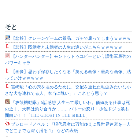
そと
【悲報】クレーンゲームの景品、ガチで腐ってしまうｗｗｗｗ
【悲報】既婚者と未婚者の人生の違いがこちらｗｗｗｗｗ
【ハンターハンター】モントゥトゥユピーという護衛軍最強の
パワーキャラ
【画像】思わず保存したくなる「笑える画像・最高な画像」貼
っていけｗｗｗｗｗ
宮崎駿「心の穴を埋めるために、交配を重ねた毛虫みたいな小
さな犬を連れてる人、本当に醜い」←これどう思う？
「攻殻機動隊」5話感想 人生って厳しいわ。価値ある仕事は死
の近く、天秤は釣り合うか……。バトーの怒り！少佐ドジっ娘も
面白い！！「THE GHOST IN THE SHELL」
ブシロードノベル：『現代忍者は万能ゆえに異世界迷宮を一人
でどこまでも深く潜る 1』 などの表紙