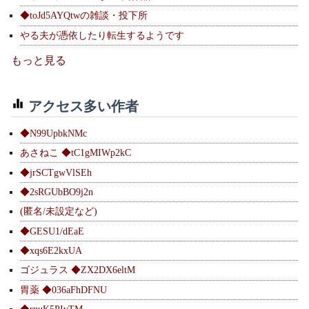
◆toJd5AYQtwの雑談・投下所
やる夫が憑依したり転生するようです
もっと見る
アクセス多い作者
◆N99UpbkNMc
あさねこ ◆tC1gMIWp2kC
◆jrSCTgwVlSEh
◆2sRGUbBO9j2n
(匿名/未設定など)
◆GESU1/dEaE
◆xqs6E2kxUA
ゴジュラス ◆ZX2DX6eltM
胃薬 ◆036aFhDFNU