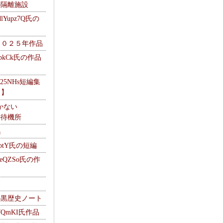
kの隔離施設
Yupz7Q氏の
２０２５年作品
UbkCk氏の作品
325NHs短編集
ロ】
かない
Mの待機所
集
HptY氏の短編
heQZSo氏の作
cの黒歴史ノート
WQmKI氏作品