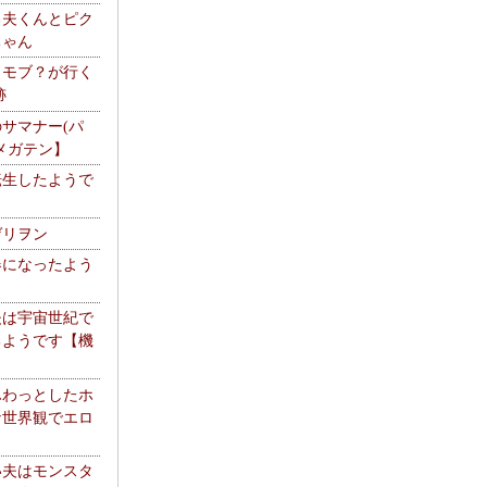
る夫くんとピク
ちゃん
】モブ？が行く
跡
サマナー(パ
メガテン】
転生したようで
ゲリヲン
器になったよう
夫は宇宙世紀で
るようです【機
】
ふわっとしたホ
な世界観でエロ
い夫はモンスタ