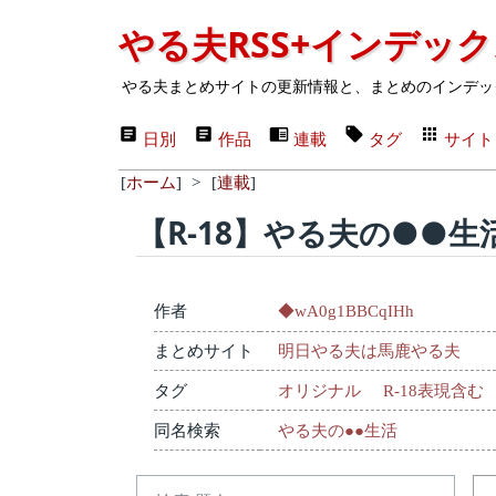
やる夫RSS+インデッ
やる夫まとめサイトの更新情報と、まとめのインデッ
日別
作品
連載
タグ
サイト
[
ホーム
]
>
[
連載
]
【R-18】やる夫の●●生
作者
◆wA0g1BBCqIHh
まとめサイト
明日やる夫は馬鹿やる夫
タグ
オリジナル
R-18表現含む
同名検索
やる夫の●●生活