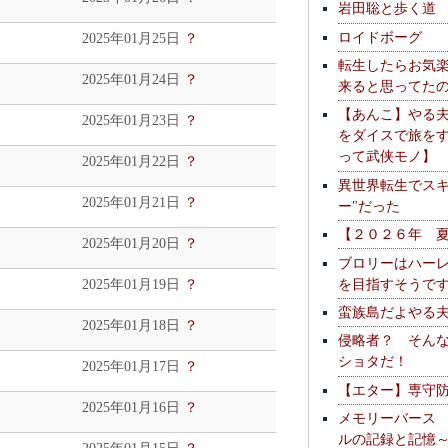
岩田聡と歩く道
ロイドボーグ
2025年01月25日
？
転生したらお気
2025年01月24日
？
来ると思ってた
【あんこ】やる
2025年01月23日
？
をダイスで旅を
って武侠モノ】
2025年01月22日
？
異世界転生でスキ
2025年01月21日
？
ー"だった
【２０２６年 
2025年01月20日
？
ブロリーはハー
を目指すそうで
2025年01月19日
？
蛮族島だよやる
2025年01月18日
？
侵略者？ そん
ショタだ！
2025年01月17日
？
【エター】専守
2025年01月16日
？
メモリーバース
ルの記録と記憶