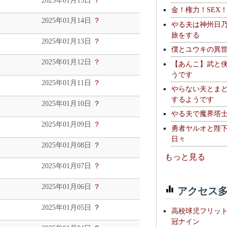
2025年01月15日
？
金！権力！SEX
2025年01月14日
？
やる夫は神州日
旅をする
2025年01月13日
？
僕とユウキの異
2025年01月12日
？
【あんこ】武と
うです
2025年01月11日
？
やらない夫とま
するようです
2025年01月10日
？
やる夫で魔界塔士S
2025年01月09日
？
勇者ヤルオと陛
日々
2025年01月08日
？
もっと見る
2025年01月07日
？
2025年01月06日
？
アクセス多
2025年01月05日
？
高校球児フリッ
冠ナイン