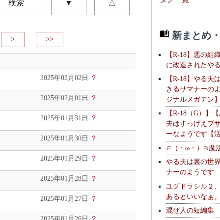
検索
▼
△
新まとめ・
>
>>
【R-18】悪の組
に改造されたや
2025年02月02日
？
【R-18】やる夫
きるサマナーの
2025年02月01日
？
ジナルメガテン
【R-18（G）】
2025年01月31日
？
夫はすっげえブ
ーなようです【
2025年01月30日
？
∈（・ω・）∋魔
2025年01月29日
？
やる夫は裏の世
ナーのようです
2025年01月28日
？
ユグドラシル２
あるといいなぁ
2025年01月27日
？
混ぜ人の短編集
2025年01月26日
？