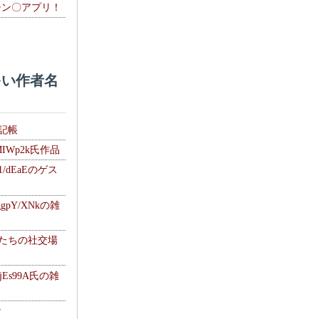
チン〇アプリ！
い作者名
雑記帳
MIWp2k氏作品
1/dEaEのゲス
gpY/XNkの雑
士たちの社交場
jEs99A氏の雑
ナ