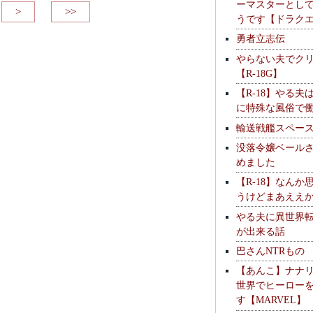
ーマスターとし
>
>>
うです【ドラク
勇者立志伝
やらない夫でク
【R-18G】
【R-18】やる夫
に特殊な風俗で
輸送戦艦スペー
没落令嬢ベール
めました
【R-18】なんか
うけどまあええ
やる夫に異世界
が出来る話
巴さんNTRもの
【あんこ】ナナ
世界でヒーロー
す【MARVEL】