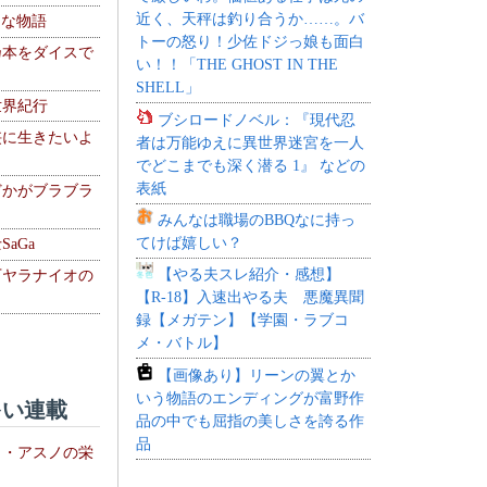
近く、天秤は釣り合うか……。バ
！な物語
トーの怒り！少佐ドジっ娘も面白
乃本をダイスで
い！！「THE GHOST IN THE
SHELL」
世界紀行
ブシロードノベル：『現代忍
侠に生きたいよ
者は万能ゆえに異世界迷宮を一人
でどこまでも深く潜る 1』 などの
表紙
どかがブラブラ
みんなは職場のBBQなに持っ
てけば嬉しい？
aGa
【やる夫スレ紹介・感想】
下ヤラナイオの
【R-18】入速出やる夫 悪魔異聞
録【メガテン】【学園・ラブコ
メ・バトル】
【画像あり】リーンの翼とか
いう物語のエンディングが富野作
い連載
品の中でも屈指の美しさを誇る作
品
ト・アスノの栄