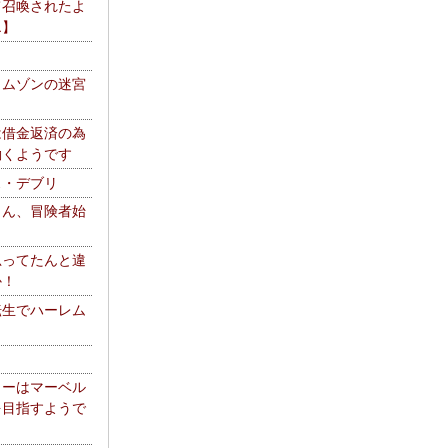
て召喚されたよ
エ】
リムゾンの迷宮
は借金返済の為
働くようです
ス・デブリ
さん、冒険者始
思ってたんと違
か！
転生でハーレム
リーはマーベル
を目指すようで