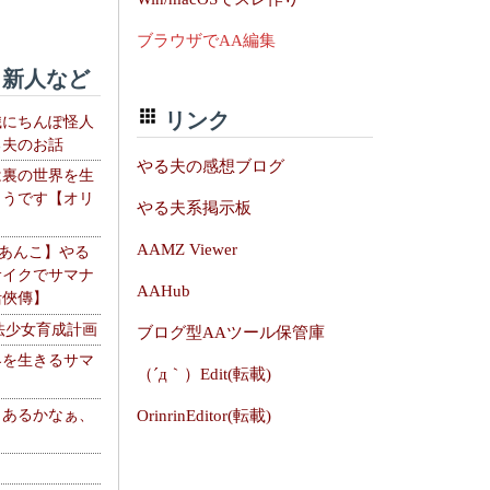
ブラウザでAA編集
新人など
リンク
織にちんぽ怪人
る夫のお話
やる夫の感想ブログ
は裏の世界を生
ようです【オリ
やる夫系掲示板
】
AAMZ Viewer
【あんこ】やる
サイクでサマナ
AAHub
活俠傳】
法少女育成計画
ブログ型AAツール保管庫
界を生きるサマ
（´д｀）Edit(転載)
、あるかなぁ、
OrinrinEditor(転載)
。