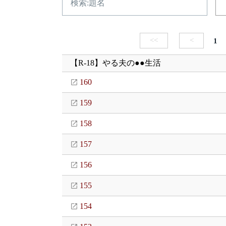
<<
<
1
【R-18】やる夫の●●生活
160
159
158
157
156
155
154