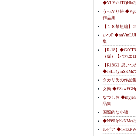
◆YLYxhfTQH
うっかり侍 ◆Vgdl
作品集
【１８禁短編】
いつP ◆nnVmL
集
【R-18】◆G/YT
（仮）【バカエ
【R18G】思いつ
◆JSLa4ymSK
タカリ氏の作品
女衒 ◆E8kwFG
なつしお ◆myje
品集
国際的な小咄
◆N99UpbkNM
ルピア ◆1v1ZP