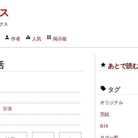
クス
クス
作者
人気
掲示板
活
あとで読
タグ
オリジナル
安価
完結
R18
タグ一覧