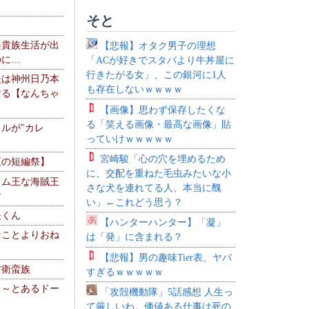
そと
楽貴族生活が出
【悲報】オタク男子の理想
のに…
「ACが好きでスタバより牛丼屋に
行きたがる女」、この銀河に1人
夫は神州日乃本
も存在しないｗｗｗｗ
する【なんちゃ
【画像】思わず保存したくな
る「笑える画像・最高な画像」貼
ルが"カレ
っていけｗｗｗｗｗ
宮崎駿「心の穴を埋めるため
夏の短編祭】
に、交配を重ねた毛虫みたいな小
レム王な海賊王
さな犬を連れてる人、本当に醜
す
い」←これどう思う？
夫くん
【ハンターハンター】「凝」
なことよりおね
は「発」に含まれる？
【悲報】男の趣味Tier表、ヤバ
防衛蛮族
すぎるｗｗｗｗｗ
 ～とあるドー
「攻殻機動隊」5話感想 人生っ
～
て厳しいわ。価値ある仕事は死の