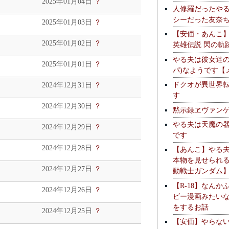
2025年01月04日
？
人修羅だったや
シーだった友奈
2025年01月03日
？
【安価・あんこ
2025年01月02日
？
英雄伝説 閃の軌
やる夫は彼女達の
2025年01月01日
？
パ)なようです【
ドクオが異世界
2024年12月31日
？
す
2024年12月30日
？
黙示録ヱヴァン
やる夫は天魔の
2024年12月29日
？
です
2024年12月28日
？
【あんこ】やる
本物を見せられ
2024年12月27日
？
動戦士ガンダム
【R-18】なんか
2024年12月26日
？
ビー漫画みたい
をするお話
2024年12月25日
？
【安価】やらな