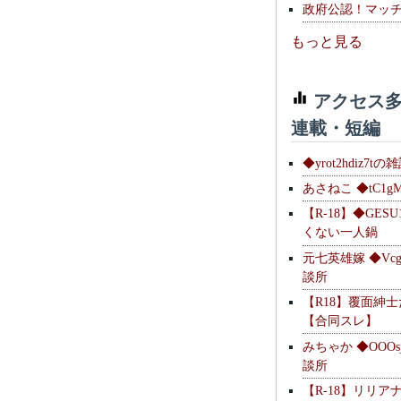
政府公認！マッ
もっと見る
アクセス多
連載・短編
◆yrot2hdiz7tの
あさねこ ◆tC1g
【R-18】◆GESU
くない一人鍋
元七英雄嫁 ◆Vcg
談所
【R18】覆面紳
【合同スレ】
みちゃか ◆OOOs
談所
【R-18】リリア