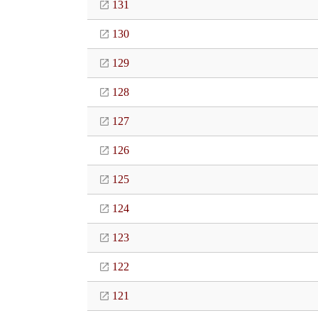
131
130
129
128
127
126
125
124
123
122
121