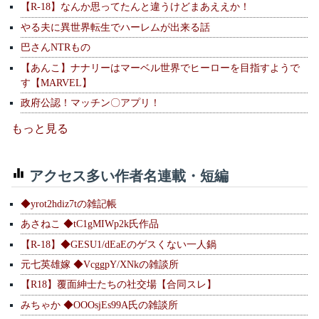
【R-18】なんか思ってたんと違うけどまあええか！
やる夫に異世界転生でハーレムが出来る話
巴さんNTRもの
【あんこ】ナナリーはマーベル世界でヒーローを目指すようで
す【MARVEL】
政府公認！マッチン〇アプリ！
もっと見る
アクセス多い作者名連載・短編
◆yrot2hdiz7tの雑記帳
あさねこ ◆tC1gMIWp2k氏作品
【R-18】◆GESU1/dEaEのゲスくない一人鍋
元七英雄嫁 ◆VcggpY/XNkの雑談所
【R18】覆面紳士たちの社交場【合同スレ】
みちゃか ◆OOOsjEs99A氏の雑談所