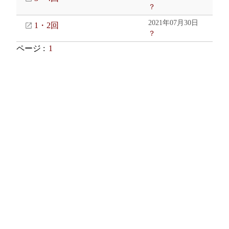
？
2021年07月30日
1・2回
？
ページ :
1