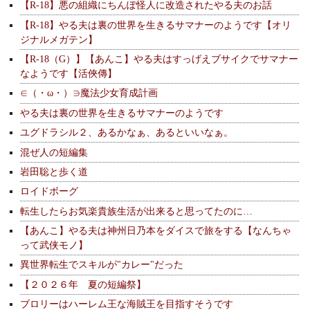
【R-18】悪の組織にちんぽ怪人に改造されたやる夫のお話
【R-18】やる夫は裏の世界を生きるサマナーのようです【オリ
ジナルメガテン】
【R-18（G）】【あんこ】やる夫はすっげえブサイクでサマナー
なようです【活俠傳】
∈（・ω・）∋魔法少女育成計画
やる夫は裏の世界を生きるサマナーのようです
ユグドラシル２、あるかなぁ、あるといいなぁ。
混ぜ人の短編集
岩田聡と歩く道
ロイドボーグ
転生したらお気楽貴族生活が出来ると思ってたのに…
【あんこ】やる夫は神州日乃本をダイスで旅をする【なんちゃ
って武侠モノ】
異世界転生でスキルが"カレー"だった
【２０２６年 夏の短編祭】
ブロリーはハーレム王な海賊王を目指すそうです