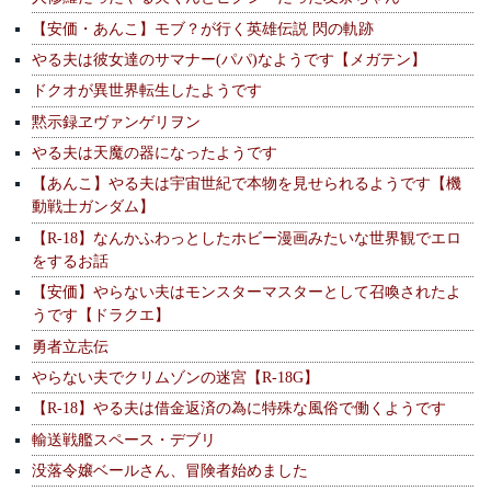
【安価・あんこ】モブ？が行く英雄伝説 閃の軌跡
やる夫は彼女達のサマナー(パパ)なようです【メガテン】
ドクオが異世界転生したようです
黙示録ヱヴァンゲリヲン
やる夫は天魔の器になったようです
【あんこ】やる夫は宇宙世紀で本物を見せられるようです【機
動戦士ガンダム】
【R-18】なんかふわっとしたホビー漫画みたいな世界観でエロ
をするお話
【安価】やらない夫はモンスターマスターとして召喚されたよ
うです【ドラクエ】
勇者立志伝
やらない夫でクリムゾンの迷宮【R-18G】
【R-18】やる夫は借金返済の為に特殊な風俗で働くようです
輸送戦艦スペース・デブリ
没落令嬢ベールさん、冒険者始めました