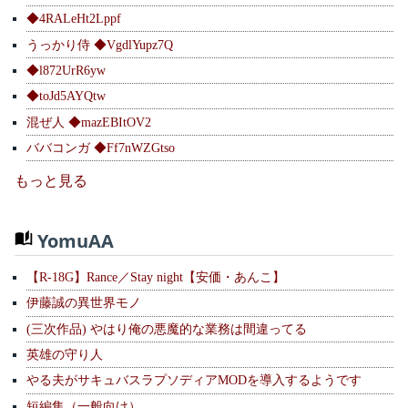
◆4RALeHt2Lppf
うっかり侍 ◆VgdlYupz7Q
◆l872UrR6yw
◆toJd5AYQtw
混ぜ人 ◆mazEBItOV2
ババコンガ ◆Ff7nWZGtso
もっと見る
YomuAA
【R-18G】Rance／Stay night【安価・あんこ】
伊藤誠の異世界モノ
(三次作品) やはり俺の悪魔的な業務は間違ってる
英雄の守り人
やる夫がサキュバスラプソディアMODを導入するようです
短編集（一般向け）