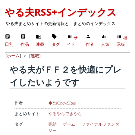
やる夫RSS+インデックス
やる夫まとめサイトの更新情報と、まとめのインデックス
サ
掲
日別
作品
連載
タグ
イト
作者
人気
示板
[
ホーム
]
>
[
連載
]
やる夫がＦＦ２を快適にプレ
イしたいようです
作者
◆YzOncw9Ros
まとめサイト
やるやらできやら
タグ
完結
ゲーム
ファイナルファンタ
ジー