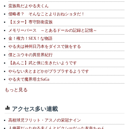
蛮族島だよやる夫くん
侵略者？ そんなことよりおねショタだ！
【エター】専守防衛蛮族
メモリーバース ～とあるドールの記録と記憶～
金！権力！SEX！な物語
やる夫は神州日乃本をダイスで旅をする
僕とユウキの異世界紀行
【あんこ】武と侠に生きたいようです
やらない夫とまどかがブラブラするようです
やる夫で魔界塔士SaGa
もっと見る
アクセス多い連載
高校球児フリット・アスノの栄冠ナイン
人修羅だったやる夫くんとピクシーだった友奈ちゃん