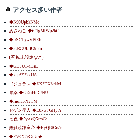
アクセス多い作者
◆N99UpbkNMc
あさねこ ◆tC1gMIWp2kC
◆jrSCTgwVlSEh
◆2sRGUbBO9j2n
(匿名/未設定など)
◆GESU1/dEaE
◆xqs6E2kxUA
ゴジュラス ◆ZX2DX6eltM
胃薬 ◆036aFhDFNU
◆rnuK5PIvTM
ゼゲン星人 ◆E8kwFGHptY
七色 ◆5yAzQ5rmCs
無触蹌踉童帝 ◆HyQRiOn/vs
◆EV0X7vG/Uc★