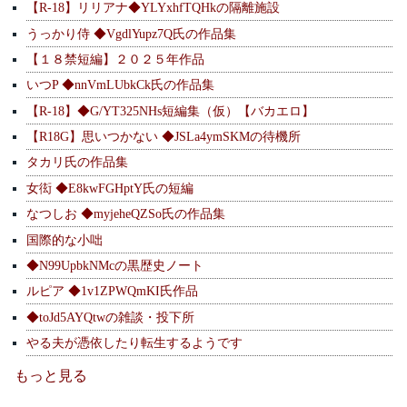
【R-18】リリアナ◆YLYxhfTQHkの隔離施設
うっかり侍 ◆VgdlYupz7Q氏の作品集
【１８禁短編】２０２５年作品
いつP ◆nnVmLUbkCk氏の作品集
【R-18】◆G/YT325NHs短編集（仮）【バカエロ】
【R18G】思いつかない ◆JSLa4ymSKMの待機所
タカリ氏の作品集
女衒 ◆E8kwFGHptY氏の短編
なつしお ◆myjeheQZSo氏の作品集
国際的な小咄
◆N99UpbkNMcの黒歴史ノート
ルピア ◆1v1ZPWQmKI氏作品
◆toJd5AYQtwの雑談・投下所
やる夫が憑依したり転生するようです
もっと見る