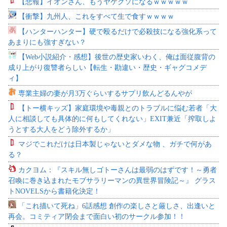
【悲報】イオンさん、もうヤケクソになるｗｗｗｗｗ
【衝撃】九州人、これをすべて生で食すｗｗｗｗ
【ハンターハンター】硬で殴るだけで必殺技になる強化系って
あまりにも強すぎない？
【Web小説紹介・感想】後世の歴史家いわく、俺は面従腹背の
成り上がり復讐者らしい【転生・勘違い・歴史・ギャグコメデ
ィ】
専業主婦の妻が月3万ぐらいするサプリ飲んどるんやが
【トー横キッズ】家庭環境や毒親とのトラブルに悩む若者「大
人に相談しても具体的に何もしてくれない」EXIT兼近「搾取しよ
うとする大人をどう除外するか」
マジでこれだけは日本製じゃないとダメな物 、ガチで何があ
る？
カクヨム：『スキル無しゴトーさんは最弱のはずです！～勇者
召喚に巻き込まれたモブサラリーマンの異世界冒険記～』 グラス
トNOVELSから書籍化決定！
「これ描いて死ね」6話感想 創作の楽しさと厳しさ、出逢いと
再会。コミティア閉会まで面白い初のサークル参加！！