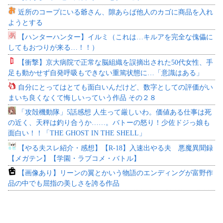
近所のコープにいる爺さん、隙あらば他人のカゴに商品を入れ
ようとする
【ハンターハンター】イルミ（これは…キルアを完全な傀儡に
してもおつりが来る…！！）
【衝撃】京大病院で正常な脳組織を誤摘出された50代女性、手
足も動かせず自発呼吸もできない重篤状態に…「意識はある」
自分にとってはとても面白いんだけど、数字としての評価がい
まいち良くなくて悔しいっていう作品 その２８
「攻殻機動隊」5話感想 人生って厳しいわ。価値ある仕事は死
の近く、天秤は釣り合うか……。バトーの怒り！少佐ドジっ娘も
面白い！！「THE GHOST IN THE SHELL」
【やる夫スレ紹介・感想】【R-18】入速出やる夫 悪魔異聞録
【メガテン】【学園・ラブコメ・バトル】
【画像あり】リーンの翼とかいう物語のエンディングが富野作
品の中でも屈指の美しさを誇る作品