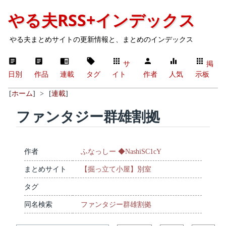
やる夫RSS+インデックス
やる夫まとめサイトの更新情報と、まとめのインデックス
サ
掲
日別
作品
連載
タグ
イト
作者
人気
示板
[
ホーム
]
>
[
連載
]
ファンタジー群雄割拠
作者
ふなっしー ◆NashiSC1cY
まとめサイト
【掘っ立て小屋】別室
タグ
同名検索
ファンタジー群雄割拠