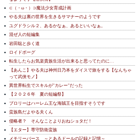
∈（・ω・）∋魔法少女育成計画
やる夫は裏の世界を生きるサマナーのようです
ユグドラシル２、あるかなぁ、あるといいなぁ。
混ぜ人の短編集
岩田聡と歩く道
ロイドボーグ
転生したらお気楽貴族生活が出来ると思ってたのに…
【あんこ】やる夫は神州日乃本をダイスで旅をする【なんちゃ
って武侠モノ】
異世界転生でスキルが"カレー"だった
【２０２６年 夏の短編祭】
ブロリーはハーレム王な海賊王を目指すそうです
蛮族島だよやる夫くん
侵略者？ そんなことよりおねショタだ！
【エター】専守防衛蛮族
メモリーバース ～とあるドールの記録と記憶～