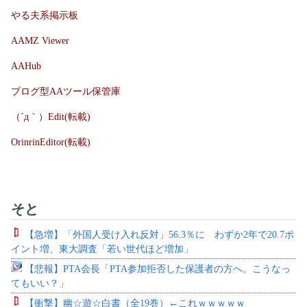
やる夫系掲示板
AAMZ Viewer
AAHub
ブログ型AAツール保管庫
（´д｀）Edit(転載)
OrinrinEditor(転載)
そと
【急増】「外国人受け入れ反対」56.3％に わずか2年で20.7ポ
イント増、東大調査「若い世代ほど増加」
【悲報】PTA会長「PTA参加拒否した保護者の方へ。こうなっ
てもいい？」
【衝撃】幽☆遊☆白書（全19巻）←これｗｗｗｗｗ