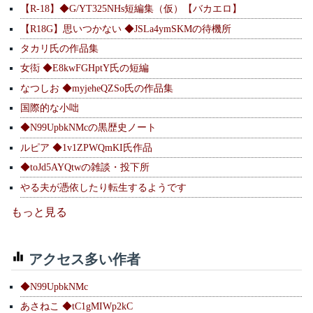
【R-18】◆G/YT325NHs短編集（仮）【バカエロ】
【R18G】思いつかない ◆JSLa4ymSKMの待機所
タカリ氏の作品集
女衒 ◆E8kwFGHptY氏の短編
なつしお ◆myjeheQZSo氏の作品集
国際的な小咄
◆N99UpbkNMcの黒歴史ノート
ルピア ◆1v1ZPWQmKI氏作品
◆toJd5AYQtwの雑談・投下所
やる夫が憑依したり転生するようです
もっと見る
アクセス多い作者
◆N99UpbkNMc
あさねこ ◆tC1gMIWp2kC