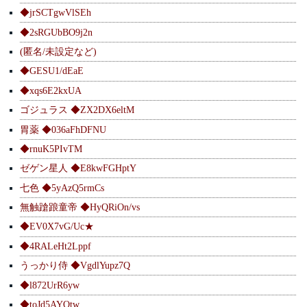
◆jrSCTgwVlSEh
◆2sRGUbBO9j2n
(匿名/未設定など)
◆GESU1/dEaE
◆xqs6E2kxUA
ゴジュラス ◆ZX2DX6eltM
胃薬 ◆036aFhDFNU
◆rnuK5PIvTM
ゼゲン星人 ◆E8kwFGHptY
七色 ◆5yAzQ5rmCs
無触蹌踉童帝 ◆HyQRiOn/vs
◆EV0X7vG/Uc★
◆4RALeHt2Lppf
うっかり侍 ◆VgdlYupz7Q
◆l872UrR6yw
◆toJd5AYQtw