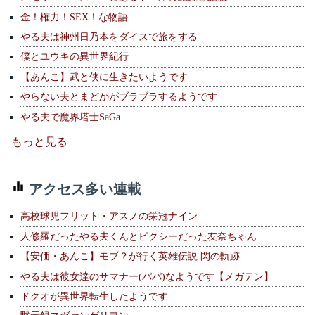
金！権力！SEX！な物語
やる夫は神州日乃本をダイスで旅をする
僕とユウキの異世界紀行
【あんこ】武と侠に生きたいようです
やらない夫とまどかがブラブラするようです
やる夫で魔界塔士SaGa
もっと見る
アクセス多い連載
高校球児フリット・アスノの栄冠ナイン
人修羅だったやる夫くんとピクシーだった友奈ちゃん
【安価・あんこ】モブ？が行く英雄伝説 閃の軌跡
やる夫は彼女達のサマナー(パパ)なようです【メガテン】
ドクオが異世界転生したようです