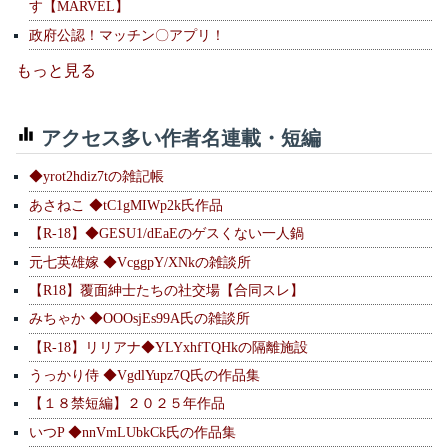
す【MARVEL】
政府公認！マッチン〇アプリ！
もっと見る
アクセス多い作者名連載・短編
◆yrot2hdiz7tの雑記帳
あさねこ ◆tC1gMIWp2k氏作品
【R-18】◆GESU1/dEaEのゲスくない一人鍋
元七英雄嫁 ◆VcggpY/XNkの雑談所
【R18】覆面紳士たちの社交場【合同スレ】
みちゃか ◆OOOsjEs99A氏の雑談所
【R-18】リリアナ◆YLYxhfTQHkの隔離施設
うっかり侍 ◆VgdlYupz7Q氏の作品集
【１８禁短編】２０２５年作品
いつP ◆nnVmLUbkCk氏の作品集