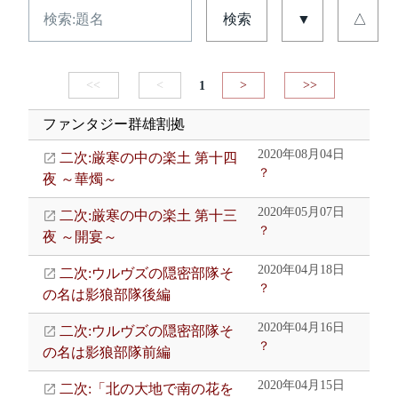
検索
▼
△
<<
<
1
>
>>
ファンタジー群雄割拠
2020年08月04日
二次:厳寒の中の楽土 第十四
？
夜 ～華燭～
2020年05月07日
二次:厳寒の中の楽土 第十三
？
夜 ～開宴～
2020年04月18日
二次:ウルヴズの隠密部隊そ
？
の名は影狼部隊後編
2020年04月16日
二次:ウルヴズの隠密部隊そ
？
の名は影狼部隊前編
2020年04月15日
二次:「北の大地で南の花を