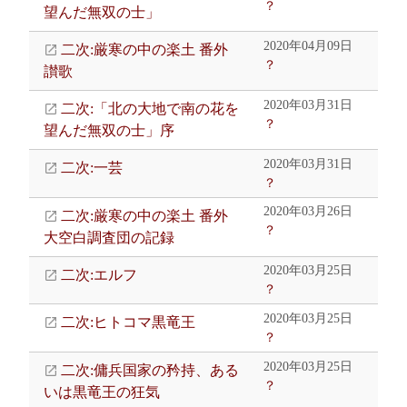
？
望んだ無双の士」
2020年04月09日
二次:厳寒の中の楽土 番外
？
讃歌
2020年03月31日
二次:「北の大地で南の花を
？
望んだ無双の士」序
2020年03月31日
二次:一芸
？
2020年03月26日
二次:厳寒の中の楽土 番外
？
大空白調査団の記録
2020年03月25日
二次:エルフ
？
2020年03月25日
二次:ヒトコマ黒竜王
？
2020年03月25日
二次:傭兵国家の矜持、ある
？
いは黒竜王の狂気