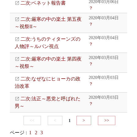
2020年03月06日
二次:ベネット報告書
？
2020年03月04日
二次:厳寒の中の楽土 第五夜
？
～祝祭II～
2020年03月04日
二次:うちのティターンズの
？
人物評～ルパン視点
2020年03月03日
二次:厳寒の中の楽土 第四夜
？
～祝祭～
2020年03月03日
二次:なぜなにヒョーカの政
？
治改革
2020年03月03日
二次:法正～悪党と呼ばれた
？
男～
<<
<
1
>
>>
ページ :
1
2
3