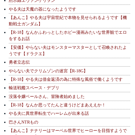
黙示録ヱヴァンゲリヲン
やる夫は天魔の器になったようです
【あんこ】やる夫は宇宙世紀で本物を見せられるようです【機
動戦士ガンダム】
【R-18】なんかふわっとしたホビー漫画みたいな世界観でエロ
をするお話
【安価】やらない夫はモンスターマスターとして召喚されたよ
うです【ドラクエ】
勇者立志伝
やらない夫でクリムゾンの迷宮【R-18G】
【R-18】やる夫は借金返済の為に特殊な風俗で働くようです
輸送戦艦スペース・デブリ
没落令嬢ベールさん、冒険者始めました
【R-18】なんか思ってたんと違うけどまあええか！
やる夫に異世界転生でハーレムが出来る話
巴さんNTRもの
【あんこ】ナナリーはマーベル世界でヒーローを目指すようで