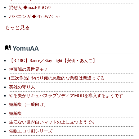
混ぜ人 ◆mazEBItOV2
ババコンガ ◆Ff7nWZGtso
もっと見る
YomuAA
【R-18G】Rance／Stay night【安価・あんこ】
伊藤誠の異世界モノ
(三次作品) やはり俺の悪魔的な業務は間違ってる
英雄の守り人
やる夫がサキュバスラプソディアMODを導入するようです
短編集（一般向け）
短編集
生江ない世が白いマットの上に立つようです
催眠エロ寸劇シリーズ