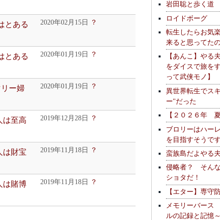
岩田聡と歩く道
ロイドボーグ
2020年02月15日
？
人はとある
転生したらお気
来ると思ってた
2020年01月19日
？
人はとある
【あんこ】やる
をダイスで旅を
って武侠モノ】
2020年01月19日
？
マリー婦
異世界転生でスキ
ー"だった
【２０２６年 
2019年12月28日
？
人は至高
ブロリーはハー
を目指すそうで
2019年11月18日
？
人は財宝
蛮族島だよやる
侵略者？ そん
ショタだ！
2019年11月18日
？
人は賭博
【エター】専守
メモリーバース
ルの記録と記憶