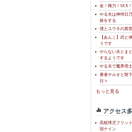
金！権力！SEX
やる夫は神州日
旅をする
僕とユウキの異
【あんこ】武と
うです
やらない夫とま
するようです
やる夫で魔界塔士S
勇者ヤルオと陛
日々
もっと見る
アクセス多
高校球児フリッ
冠ナイン