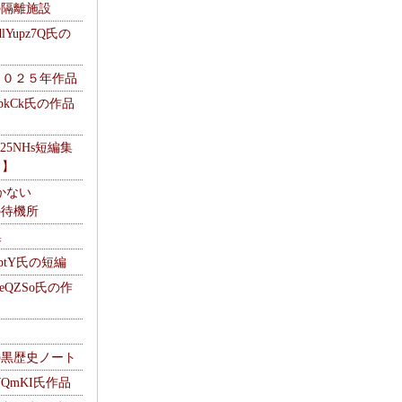
kの隔離施設
Yupz7Q氏の
２０２５年作品
UbkCk氏の作品
325NHs短編集
ロ】
かない
Mの待機所
集
HptY氏の短編
heQZSo氏の作
cの黒歴史ノート
WQmKI氏作品