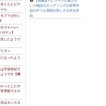
【画像あり】リーンの翼とか
る夫くんとピク
いう物語のエンディングが富野作
ちゃん
品の中でも屈指の美しさを誇る作
品
】モブ？が行く
跡
サマナー(パ
メガテン】
転生したようで
ゲリヲン
器になったよう
夫は宇宙世紀で
るようです【機
】
ふわっとしたホ
な世界観でエロ
い夫はモンスタ