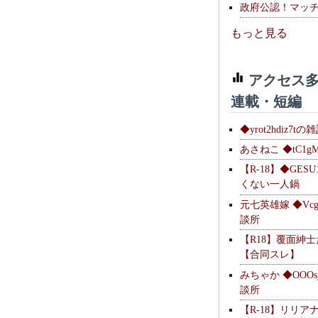
政府公認！マッ
もっと見る
アクセス多
連載・短編
◆yrot2hdiz7tの
あさねこ ◆tC1g
【R-18】◆GESU
くない一人鍋
元七英雄嫁 ◆Vcg
談所
【R18】覆面紳
【合同スレ】
みちゃか ◆OOOs
談所
【R-18】リリア