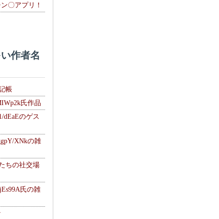
チン〇アプリ！
い作者名
雑記帳
MIWp2k氏作品
1/dEaEのゲス
gpY/XNkの雑
士たちの社交場
jEs99A氏の雑
ナ