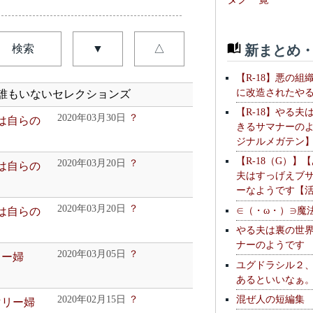
新まとめ・
検索
▼
△
【R-18】悪の組
に改造されたや
誰もいないセレクションズ
【R-18】やる夫
2020年03月30日
？
人は自らの
きるサマナーの
ジナルメガテン
【R-18（G）】
2020年03月20日
？
人は自らの
夫はすっげえブ
ーなようです【
2020年03月20日
？
∈（・ω・）∋魔
人は自らの
やる夫は裏の世
ナーのようです
2020年03月05日
？
リー婦
ユグドラシル２
あるといいなぁ
混ぜ人の短編集
2020年02月15日
？
マリー婦