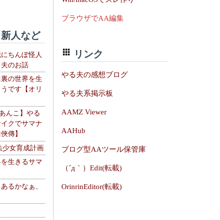
ブラウザでAA編集
新人など
リンク
織にちんぽ怪人
る夫のお話
やる夫の感想ブログ
は裏の世界を生
ようです【オリ
やる夫系掲示板
】
AAMZ Viewer
【あんこ】やる
サイクでサマナ
AAHub
活俠傳】
法少女育成計画
ブログ型AAツール保管庫
界を生きるサマ
（´д｀）Edit(転載)
、あるかなぁ、
OrinrinEditor(転載)
。