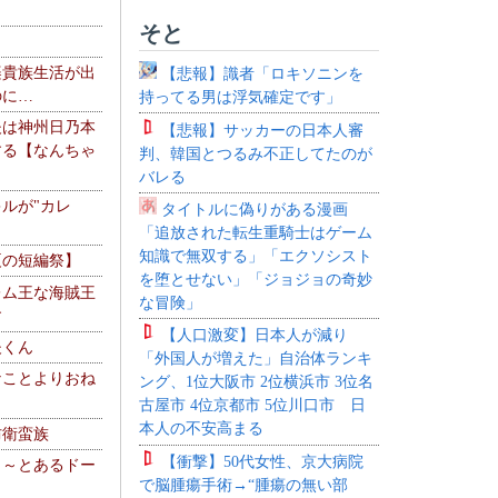
そと
楽貴族生活が出
【悲報】識者「ロキソニンを
のに…
持ってる男は浮気確定です」
夫は神州日乃本
【悲報】サッカーの日本人審
する【なんちゃ
判、韓国とつるみ不正してたのが
バレる
ルが"カレ
タイトルに偽りがある漫画
「追放された転生重騎士はゲーム
知識で無双する」「エクソシスト
夏の短編祭】
を堕とせない」「ジョジョの奇妙
レム王な海賊王
な冒険」
す
【人口激変】日本人が減り
夫くん
「外国人が増えた」自治体ランキ
なことよりおね
ング、1位大阪市 2位横浜市 3位名
古屋市 4位京都市 5位川口市 日
本人の不安高まる
防衛蛮族
【衝撃】50代女性、京大病院
 ～とあるドー
で脳腫瘍手術→“腫瘍の無い部
～