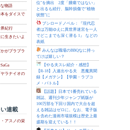
位”を摘出 2度「腫瘍ではない」
！な物語
と出るも続行、脳幹損傷で“植物
乃本をダイスで
状態”に
ブシロードノベル：『現代忍
世界紀行
者は万能ゆえに異世界迷宮を一人
でどこまでも深く潜る 1』 などの
侠に生きたいよ
表紙
みんなは職場のBBQなに持っ
どかがブラブラ
てけば嬉しい？
【やる夫スレ紹介・感想】
aGa
【R-18】入速出やる夫 悪魔異聞
下ヤラナイオの
録【メガテン】【学園・ラブコ
メ・バトル】
【話題】日本で1番売れている
雑誌、週刊少年ジャンプ紙版が
100万部を下回り国内で大台を超
い連載
える雑誌はゼロに。なお、電子版
を含めた漫画市場規模は歴史上最
ト・アスノの栄
盛期を迎えている！！