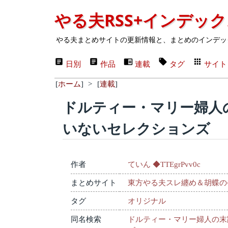
やる夫RSS+インデッ
やる夫まとめサイトの更新情報と、まとめのインデッ
日別
作品
連載
タグ
サイト
[
ホーム
]
>
[
連載
]
ドルティー・マリー婦人
いないセレクションズ
作者
ていん ◆TTEgrPvv0c
まとめサイト
東方やる夫スレ纏め＆胡蝶の
タグ
オリジナル
同名検索
ドルティー・マリー婦人の末