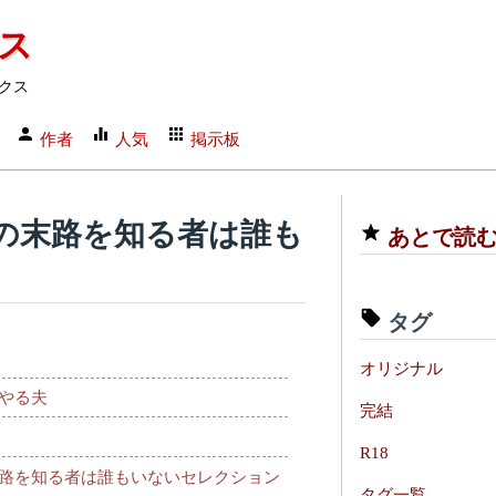
クス
クス
作者
人気
掲示板
の末路を知る者は誰も
あとで読
タグ
オリジナル
やる夫
完結
R18
路を知る者は誰もいないセレクション
タグ一覧