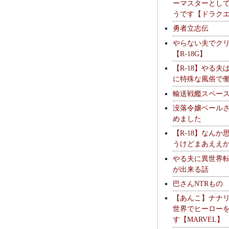
ーマスターとし
うです【ドラク
勇者立志伝
やらない夫でク
【R-18G】
【R-18】やる夫
に特殊な風俗で
輸送戦艦スペー
没落令嬢ベール
めました
【R-18】なんか
うけどまあええ
やる夫に異世界
が出来る話
巴さんNTRもの
【あんこ】ナナ
世界でヒーロー
す【MARVEL】