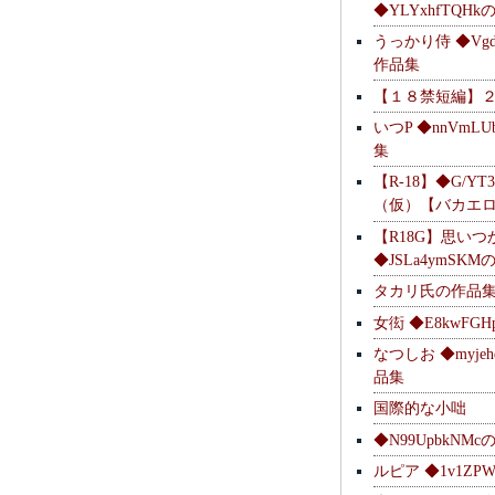
◆YLYxhfTQH
うっかり侍 ◆Vgdl
作品集
【１８禁短編】
いつP ◆nnVmL
集
【R-18】◆G/YT
（仮）【バカエ
【R18G】思いつ
◆JSLa4ymSK
タカリ氏の作品
女衒 ◆E8kwFG
なつしお ◆myje
品集
国際的な小咄
◆N99UpbkNM
ルピア ◆1v1ZP