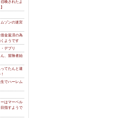
て召喚されたよ
エ】
リムゾンの迷宮
は借金返済の為
働くようです
ス・デブリ
さん、冒険者始
思ってたんと違
か！
転生でハーレム
リーはマーベル
を目指すようで