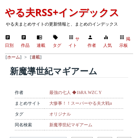
やる夫RSS+インデックス
やる夫まとめサイトの更新情報と、まとめのインデックス
サ
掲
日別
作品
連載
タグ
イト
作者
人気
示板
[
ホーム
]
>
[
連載
]
新魔導世紀マギアーム
作者
最強の七人 ◆1hRA.WZC.Y
まとめサイト
大惨事！！スーパーやる夫大戦α
タグ
オリジナル
同名検索
新魔導世紀マギアーム