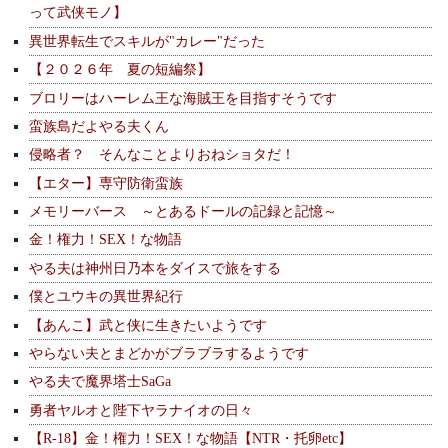
って武侠モノ】
異世界転生でスキルが"カレー"だった
【２０２６年 夏の短編祭】
ブロリーはハーレム王な海賊王を目指すそうです
蛮族島だよやる夫くん
侵略者？ そんなことよりおねショタだ！
【エター】専守防衛蛮族
メモリーバース ～とあるドールの記録と記憶～
金！権力！SEX！な物語
やる夫は神州日乃本をダイスで旅をする
僕とユウキの異世界紀行
【あんこ】武と侠に生きたいようです
やらない夫とまどかがブラブラするようです
やる夫で魔界塔士SaGa
勇者ヤルオと陛下ヤラナイオの日々
【R-18】金！権力！SEX！な物語【NTR・托卵etc】