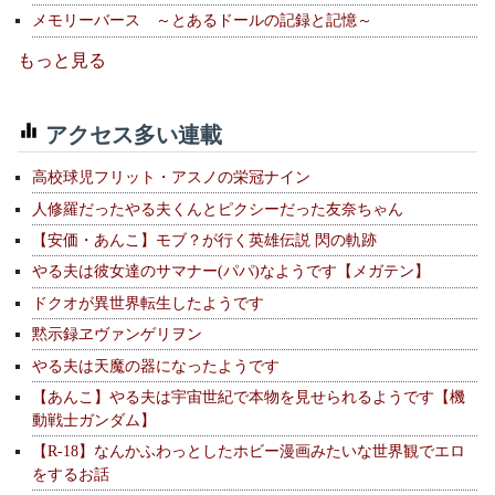
メモリーバース ～とあるドールの記録と記憶～
もっと見る
アクセス多い連載
高校球児フリット・アスノの栄冠ナイン
人修羅だったやる夫くんとピクシーだった友奈ちゃん
【安価・あんこ】モブ？が行く英雄伝説 閃の軌跡
やる夫は彼女達のサマナー(パパ)なようです【メガテン】
ドクオが異世界転生したようです
黙示録ヱヴァンゲリヲン
やる夫は天魔の器になったようです
【あんこ】やる夫は宇宙世紀で本物を見せられるようです【機
動戦士ガンダム】
【R-18】なんかふわっとしたホビー漫画みたいな世界観でエロ
をするお話