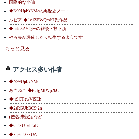
国際的な小咄
◆N99UpbkNMcの黒歴史ノート
ルピア ◆1v1ZPWQmKI氏作品
◆toJd5AYQtwの雑談・投下所
やる夫が憑依したり転生するようです
もっと見る
アクセス多い作者
◆N99UpbkNMc
あさねこ ◆tC1gMIWp2kC
◆jrSCTgwVlSEh
◆2sRGUbBO9j2n
(匿名/未設定など)
◆GESU1/dEaE
◆xqs6E2kxUA