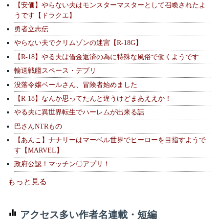
【安価】やらない夫はモンスターマスターとして召喚されたよ
うです【ドラクエ】
勇者立志伝
やらない夫でクリムゾンの迷宮【R-18G】
【R-18】やる夫は借金返済の為に特殊な風俗で働くようです
輸送戦艦スペース・デブリ
没落令嬢ベールさん、冒険者始めました
【R-18】なんか思ってたんと違うけどまあええか！
やる夫に異世界転生でハーレムが出来る話
巴さんNTRもの
【あんこ】ナナリーはマーベル世界でヒーローを目指すようで
す【MARVEL】
政府公認！マッチン〇アプリ！
もっと見る
アクセス多い作者名連載・短編