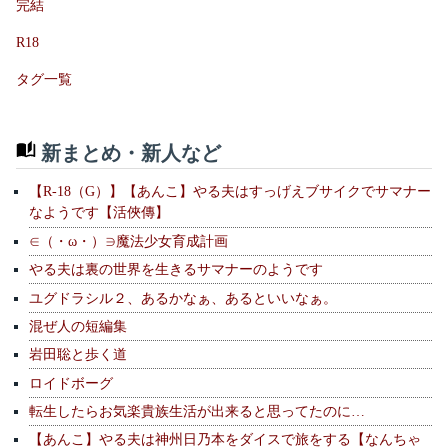
完結
R18
タグ一覧
新まとめ・新人など
【R-18（G）】【あんこ】やる夫はすっげえブサイクでサマナー
なようです【活俠傳】
∈（・ω・）∋魔法少女育成計画
やる夫は裏の世界を生きるサマナーのようです
ユグドラシル２、あるかなぁ、あるといいなぁ。
混ぜ人の短編集
岩田聡と歩く道
ロイドボーグ
転生したらお気楽貴族生活が出来ると思ってたのに…
【あんこ】やる夫は神州日乃本をダイスで旅をする【なんちゃ