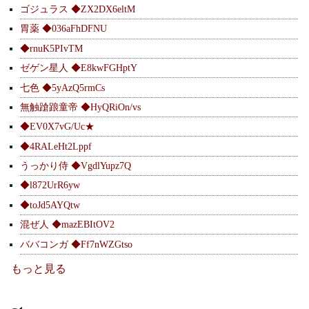
ゴジュラス ◆ZX2DX6eltM
胃薬 ◆036aFhDFNU
◆rnuK5PIvTM
ゼゲン星人 ◆E8kwFGHptY
七色 ◆5yAzQ5rmCs
無触蹌踉童帝 ◆HyQRiOn/vs
◆EV0X7vG/Uc★
◆4RALeHt2Lppf
うっかり侍 ◆VgdlYupz7Q
◆l872UrR6yw
◆toJd5AYQtw
混ぜ人 ◆mazEBItOV2
ババコンガ ◆Ff7nWZGtso
もっと見る