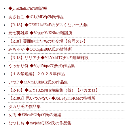
◆yrot2hdiz7tの雑記帳
あさねこ ◆tC1gMIWp2k氏作品
【R-18】◆GESU1/dEaEのゲスくない一人鍋
元七英雄嫁 ◆VcggpY/XNkの雑談所
【R18】覆面紳士たちの社交場【合同スレ】
みちゃか ◆OOOsjEs99A氏の雑談所
【R-18】リリアナ◆YLYxhfTQHkの隔離施設
うっかり侍 ◆VgdlYupz7Q氏の作品集
【１８禁短編】２０２５年作品
いつP ◆nnVmLUbkCk氏の作品集
【R-18】◆G/YT325NHs短編集（仮）【バカエロ】
【R18G】思いつかない ◆JSLa4ymSKMの待機所
タカリ氏の作品集
女衒 ◆E8kwFGHptY氏の短編
なつしお ◆myjeheQZSo氏の作品集