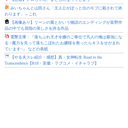
みいちゃんと山田さん「主人公がぽっと出のモブに殺されて終
わります」←これ
【画像あり】リーンの翼とかいう物語のエンディングが富野作
品の中でも屈指の美しさを誇る作品
電撃文庫：『落ちぶれ天才令嬢のご奉仕で凡人の俺は最強にな
る ~魔力を失って落ちこぼれたお嬢様を救ったらキスをせがまれ
ています~』 などの表紙
【やる夫スレ紹介・感想】真・女神転生 Road to the
Transcendence【R18・安価・ラブコメ・イチャラブ】