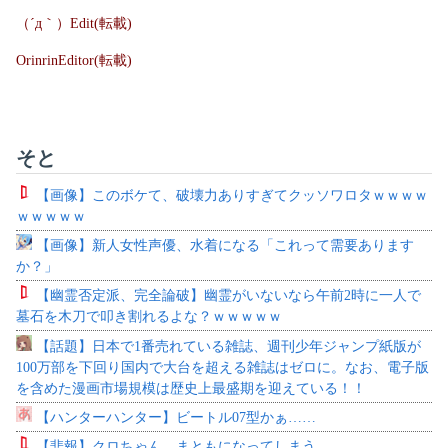
（´д｀）Edit(転載)
OrinrinEditor(転載)
そと
【画像】このボケて、破壊力ありすぎてクッソワロタｗｗｗｗ
ｗｗｗｗｗ
【画像】新人女性声優、水着になる「これって需要あります
か？」
【幽霊否定派、完全論破】幽霊がいないなら午前2時に一人で
墓石を木刀で叩き割れるよな？ｗｗｗｗｗ
【話題】日本で1番売れている雑誌、週刊少年ジャンプ紙版が
100万部を下回り国内で大台を超える雑誌はゼロに。なお、電子版
を含めた漫画市場規模は歴史上最盛期を迎えている！！
【ハンターハンター】ビートル07型かぁ……
【悲報】クロちゃん、まともになってしまう