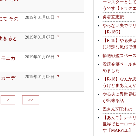
ーマスターとし
うです【ドラク
勇者立志伝
2019年01月08日
？
ヤ団にて その
やらない夫でク
【R-18G】
2019年01月07日
？
に生きると
【R-18】やる夫
に特殊な風俗で
輸送戦艦スペー
2019年01月06日
？
狼隊 モニカ
没落令嬢ベール
めました
2019年01月05日
？
狼隊 カーデ
【R-18】なんか
うけどまあええ
やる夫に異世界
>
>>
が出来る話
巴さんNTRもの
【あんこ】ナナ
世界でヒーロー
す【MARVEL】