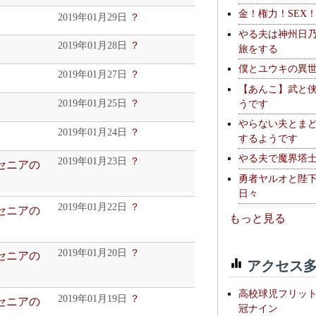
金！権力！SEX
2019年01月29日
？
やる夫は神州日
2019年01月28日
？
旅をする
僕とユウキの異
2019年01月27日
？
【あんこ】武と
うです
2019年01月25日
？
やらない夫とま
2019年01月24日
？
するようです
やる夫で魔界塔士S
2019年01月23日
？
ンセニアの
勇者ヤルオと陛
日々
2019年01月22日
？
ンセニアの
もっと見る
2019年01月20日
？
ンセニアの
アクセス多
高校球児フリッ
2019年01月19日
？
ンセニアの
冠ナイン