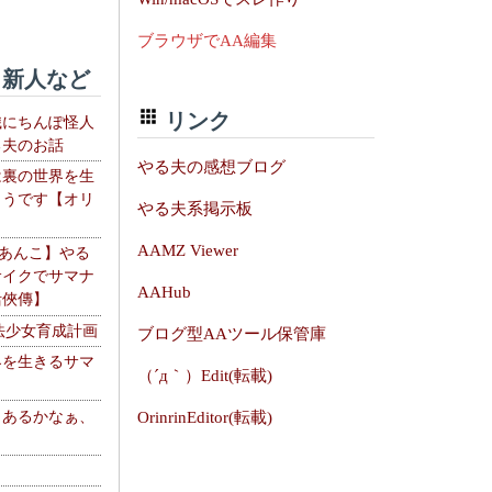
ブラウザでAA編集
新人など
リンク
織にちんぽ怪人
る夫のお話
やる夫の感想ブログ
は裏の世界を生
ようです【オリ
やる夫系掲示板
】
AAMZ Viewer
【あんこ】やる
サイクでサマナ
AAHub
活俠傳】
法少女育成計画
ブログ型AAツール保管庫
界を生きるサマ
（´д｀）Edit(転載)
、あるかなぁ、
OrinrinEditor(転載)
。