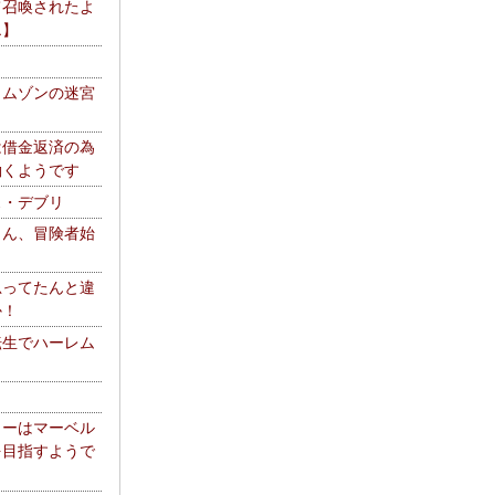
て召喚されたよ
エ】
リムゾンの迷宮
は借金返済の為
働くようです
ス・デブリ
さん、冒険者始
思ってたんと違
か！
転生でハーレム
リーはマーベル
を目指すようで