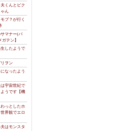
る夫くんとピク
ちゃん
】モブ？が行く
跡
サマナー(パ
メガテン】
転生したようで
ゲリヲン
器になったよう
夫は宇宙世紀で
るようです【機
】
ふわっとしたホ
な世界観でエロ
い夫はモンスタ