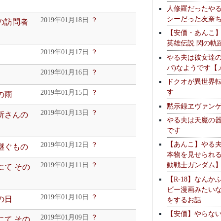
人修羅だったや
シーだった友奈
2019年01月18日
？
組の訪問者
【安価・あんこ
英雄伝説 閃の軌
2019年01月17日
？
やる夫は彼女達の
パ)なようです【
2019年01月16日
？
ドクオが異世界
す
2019年01月15日
？
の雨
黙示録ヱヴァン
2019年01月13日
？
近所さんの
やる夫は天魔の
です
【あんこ】やる
2019年01月12日
？
を継ぐもの
本物を見せられ
動戦士ガンダム
2019年01月11日
？
ヤ団にて その
【R-18】なんか
ビー漫画みたい
2019年01月10日
？
の日
をするお話
【安価】やらな
2019年01月09日
？
ヤ団にて その