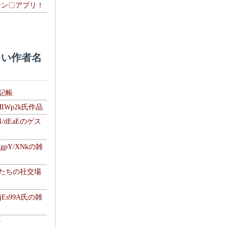
チン〇アプリ！
い作者名
雑記帳
MIWp2k氏作品
1/dEaEのゲス
gpY/XNkの雑
士たちの社交場
jEs99A氏の雑
ナ