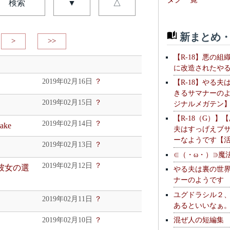
検索
▼
△
新まとめ・
>
>>
【R-18】悪の組
に改造されたや
2019年02月16日
？
【R-18】やる夫
きるサマナーの
2019年02月15日
？
ジナルメガテン
【R-18（G）】
2019年02月14日
？
ke
夫はすっげえブ
ーなようです【
2019年02月13日
？
∈（・ω・）∋魔
2019年02月12日
？
と彼女の選
やる夫は裏の世
ナーのようです
ユグドラシル２
2019年02月11日
？
あるといいなぁ
混ぜ人の短編集
2019年02月10日
？