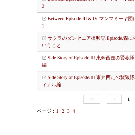
2
Between Episode.III & IV マンマミー
1
サクラのダンセニア復興記 Episode.森
いうこと
Side Story of Episode.III 東奔西走の賢
編
Side Story of Episode.III 東奔西走の賢
ィナル編
<<
<
1
ページ :
1
2
3
4