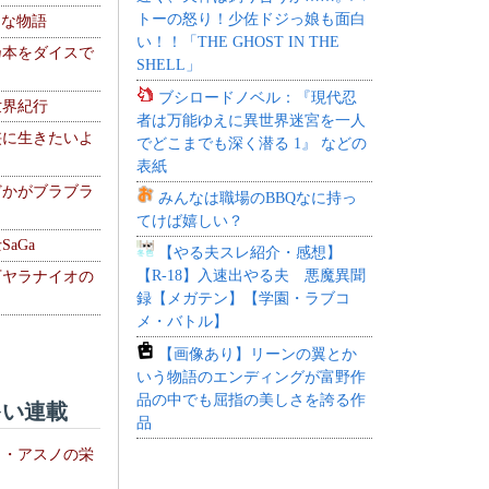
トーの怒り！少佐ドジっ娘も面白
！な物語
い！！「THE GHOST IN THE
乃本をダイスで
SHELL」
ブシロードノベル：『現代忍
世界紀行
者は万能ゆえに異世界迷宮を一人
侠に生きたいよ
でどこまでも深く潜る 1』 などの
表紙
どかがブラブラ
みんなは職場のBBQなに持っ
てけば嬉しい？
aGa
【やる夫スレ紹介・感想】
【R-18】入速出やる夫 悪魔異聞
下ヤラナイオの
録【メガテン】【学園・ラブコ
メ・バトル】
【画像あり】リーンの翼とか
いう物語のエンディングが富野作
品の中でも屈指の美しさを誇る作
い連載
品
ト・アスノの栄