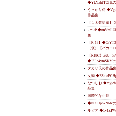
◆YLYxhfTQH
うっかり侍 ◆Vgdl
作品集
【１８禁短編】
いつP ◆nnVmL
集
【R-18】◆G/YT
（仮）【バカエ
【R18G】思いつ
◆JSLa4ymSK
タカリ氏の作品
女衒 ◆E8kwFG
なつしお ◆myje
品集
国際的な小咄
◆N99UpbkNM
ルピア ◆1v1ZP