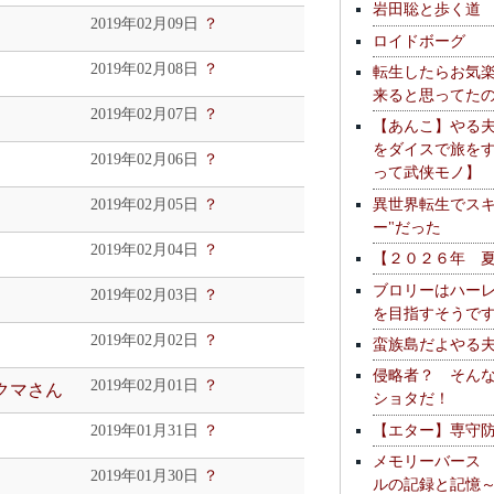
岩田聡と歩く道
2019年02月09日
？
ロイドボーグ
2019年02月08日
？
転生したらお気
来ると思ってた
2019年02月07日
？
【あんこ】やる
をダイスで旅を
2019年02月06日
？
って武侠モノ】
異世界転生でスキ
2019年02月05日
？
ー"だった
2019年02月04日
？
【２０２６年 
ブロリーはハー
2019年02月03日
？
を目指すそうで
2019年02月02日
？
蛮族島だよやる
侵略者？ そん
2019年02月01日
？
のクマさん
ショタだ！
【エター】専守
2019年01月31日
？
メモリーバース
2019年01月30日
？
ルの記録と記憶