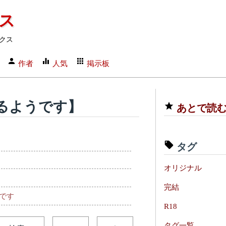
クス
クス
作者
人気
掲示板
るようです】
あとで読
タグ
オリジナル
完結
です
R18
タグ一覧