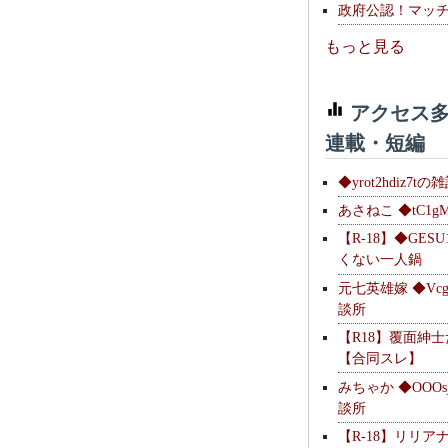
政府公認！マッ
もっと見る
アクセス多
連載・短編
◆yrot2hdiz7tの
あさねこ ◆tC1g
【R-18】◆GESU
くない一人鍋
元七英雄嫁 ◆Vcg
談所
【R18】覆面紳
【合同スレ】
みちゃか ◆OOOs
談所
【R-18】リリア