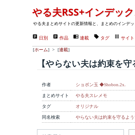
やる夫RSS+インデッ
やる夫まとめサイトの更新情報と、まとめのインデッ
日別
作品
連載
タグ
サイト
[
ホーム
]
>
[
連載
]
【やらない夫は約束を守
作者
ショボン玉 ◆Shobon.2x.
まとめサイト
やる夫スレメモ
タグ
オリジナル
同名検索
やらない夫は約束を守るよう