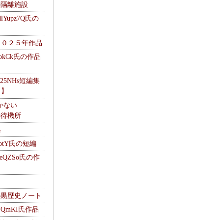
kの隔離施設
Yupz7Q氏の
２０２５年作品
UbkCk氏の作品
325NHs短編集
ロ】
かない
Mの待機所
集
HptY氏の短編
heQZSo氏の作
cの黒歴史ノート
WQmKI氏作品