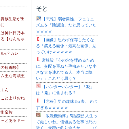
そと
楽貴族生活が出
【悲報】弱者男性、フェミニ
のに…
ズムを「陰謀論」だと思っていた
ｗｗｗｗ
夫は神州日乃本
する【なんちゃ
【画像】思わず保存したくな
る「笑える画像・最高な画像」貼
っていけｗｗｗｗｗ
ルが"カレ
宮崎駿「心の穴を埋めるため
に、交配を重ねた毛虫みたいな小
夏の短編祭】
さな犬を連れてる人、本当に醜
レム王な海賊王
い」←これどう思う？
す
【ハンターハンター】「凝」
夫くん
は「発」に含まれる？
なことよりおね
【悲報】男の趣味Tier表、ヤバ
すぎるｗｗｗｗｗ
防衛蛮族
「攻殻機動隊」5話感想 人生っ
 ～とあるドー
て厳しいわ。価値ある仕事は死の
～
近く、天秤は釣り合うか……。バ