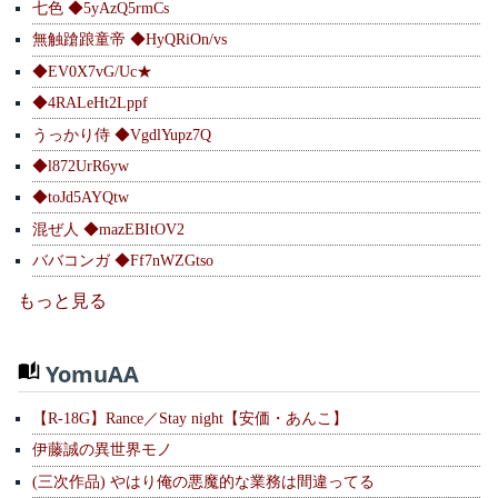
七色 ◆5yAzQ5rmCs
無触蹌踉童帝 ◆HyQRiOn/vs
◆EV0X7vG/Uc★
◆4RALeHt2Lppf
うっかり侍 ◆VgdlYupz7Q
◆l872UrR6yw
◆toJd5AYQtw
混ぜ人 ◆mazEBItOV2
ババコンガ ◆Ff7nWZGtso
もっと見る
YomuAA
【R-18G】Rance／Stay night【安価・あんこ】
伊藤誠の異世界モノ
(三次作品) やはり俺の悪魔的な業務は間違ってる