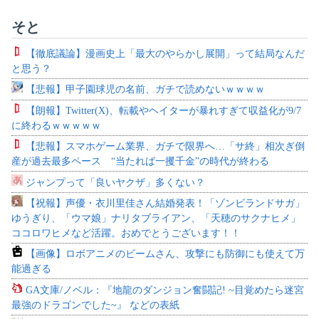
そと
【徹底議論】漫画史上「最大のやらかし展開」って結局なんだ
と思う？
【悲報】甲子園球児の名前、ガチで読めないｗｗｗｗ
【朗報】Twitter(X)、転載やヘイターが暴れすぎて収益化が9/7
に終わるｗｗｗｗｗ
【悲報】スマホゲーム業界、ガチで限界へ…「サ終」相次ぎ倒
産が過去最多ペース “当たれば一攫千金”の時代が終わる
ジャンプって「良いヤクザ」多くない？
【祝報】声優・衣川里佳さん結婚発表！「ゾンビランドサガ」
ゆうぎり、「ウマ娘」ナリタブライアン、「天穂のサクナヒメ」
ココロワヒメなど活躍。おめでとうございます！！
【画像】ロボアニメのビームさん、攻撃にも防御にも使えて万
能過ぎる
GA文庫/ノベル：『地龍のダンジョン奮闘記! ~目覚めたら迷宮
最強のドラゴンでした~』 などの表紙