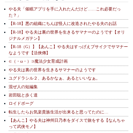
やる夫「催眠アプリを手に入れたんだけど……これ必要だっ
た？」
【R-18】悪の組織にちんぽ怪人に改造されたやる夫のお話
【R-18】やる夫は裏の世界を生きるサマナーのようです【オリ
ジナルメガテン】
【R-18（G）】【あんこ】やる夫はすっげえブサイクでサマナー
なようです【活俠傳】
∈（・ω・）∋魔法少女育成計画
やる夫は裏の世界を生きるサマナーのようです
ユグドラシル２、あるかなぁ、あるといいなぁ。
混ぜ人の短編集
岩田聡と歩く道
ロイドボーグ
転生したらお気楽貴族生活が出来ると思ってたのに…
【あんこ】やる夫は神州日乃本をダイスで旅をする【なんちゃ
って武侠モノ】