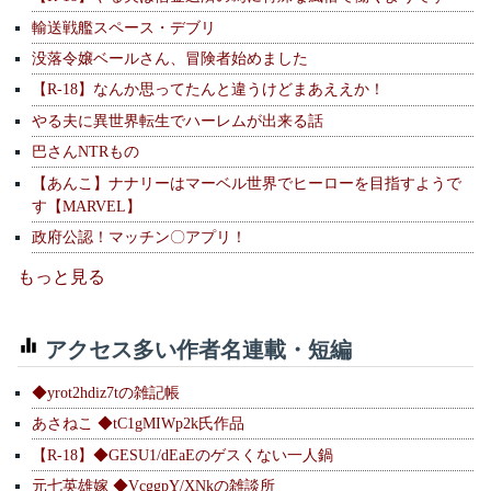
輸送戦艦スペース・デブリ
没落令嬢ベールさん、冒険者始めました
【R-18】なんか思ってたんと違うけどまあええか！
やる夫に異世界転生でハーレムが出来る話
巴さんNTRもの
【あんこ】ナナリーはマーベル世界でヒーローを目指すようで
す【MARVEL】
政府公認！マッチン〇アプリ！
もっと見る
アクセス多い作者名連載・短編
◆yrot2hdiz7tの雑記帳
あさねこ ◆tC1gMIWp2k氏作品
【R-18】◆GESU1/dEaEのゲスくない一人鍋
元七英雄嫁 ◆VcggpY/XNkの雑談所