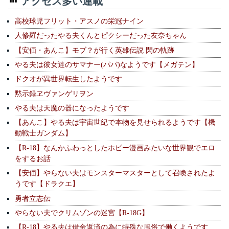
アクセス多い連載
高校球児フリット・アスノの栄冠ナイン
人修羅だったやる夫くんとピクシーだった友奈ちゃん
【安価・あんこ】モブ？が行く英雄伝説 閃の軌跡
やる夫は彼女達のサマナー(パパ)なようです【メガテン】
ドクオが異世界転生したようです
黙示録ヱヴァンゲリヲン
やる夫は天魔の器になったようです
【あんこ】やる夫は宇宙世紀で本物を見せられるようです【機
動戦士ガンダム】
【R-18】なんかふわっとしたホビー漫画みたいな世界観でエロ
をするお話
【安価】やらない夫はモンスターマスターとして召喚されたよ
うです【ドラクエ】
勇者立志伝
やらない夫でクリムゾンの迷宮【R-18G】
【R-18】やる夫は借金返済の為に特殊な風俗で働くようです