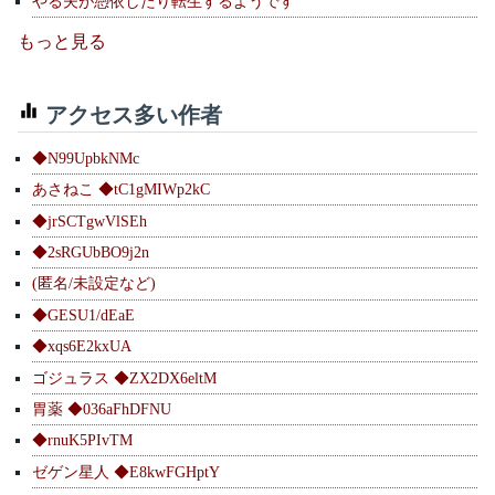
やる夫が憑依したり転生するようです
もっと見る
アクセス多い作者
◆N99UpbkNMc
あさねこ ◆tC1gMIWp2kC
◆jrSCTgwVlSEh
◆2sRGUbBO9j2n
(匿名/未設定など)
◆GESU1/dEaE
◆xqs6E2kxUA
ゴジュラス ◆ZX2DX6eltM
胃薬 ◆036aFhDFNU
◆rnuK5PIvTM
ゼゲン星人 ◆E8kwFGHptY