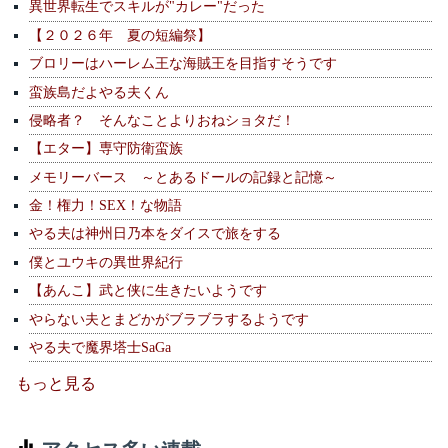
異世界転生でスキルが"カレー"だった
【２０２６年 夏の短編祭】
ブロリーはハーレム王な海賊王を目指すそうです
蛮族島だよやる夫くん
侵略者？ そんなことよりおねショタだ！
【エター】専守防衛蛮族
メモリーバース ～とあるドールの記録と記憶～
金！権力！SEX！な物語
やる夫は神州日乃本をダイスで旅をする
僕とユウキの異世界紀行
【あんこ】武と侠に生きたいようです
やらない夫とまどかがブラブラするようです
やる夫で魔界塔士SaGa
もっと見る