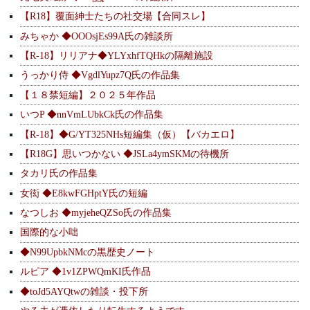
【R18】覆面紳士たちの社交場【合同スレ】
みちゃか ◆OOOsjEs99A氏の雑談所
【R-18】リリアナ◆YLYxhfTQHkの隔離施設
うっかり侍 ◆VgdlYupz7Q氏の作品集
【１８禁短編】２０２５年作品
いつP ◆nnVmLUbkCk氏の作品集
【R-18】◆G/YT325NHs短編集（仮）【バカエロ】
【R18G】思いつかない ◆JSLa4ymSKMの待機所
タカリ氏の作品集
女衒 ◆E8kwFGHptY氏の短編
なつしお ◆myjeheQZSo氏の作品集
国際的な小咄
◆N99UpbkNMcの黒歴史ノート
ルピア ◆1v1ZPWQmKI氏作品
◆toJd5AYQtwの雑談・投下所