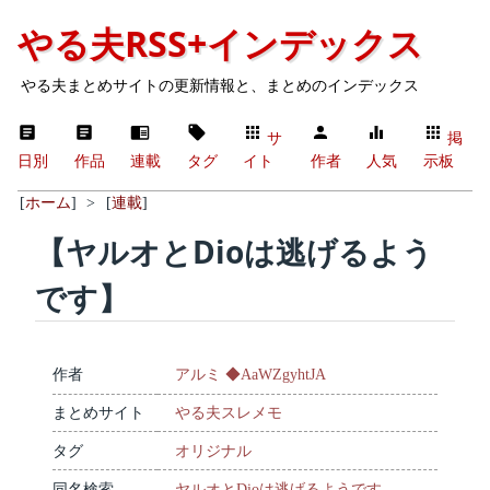
やる夫RSS+インデックス
やる夫まとめサイトの更新情報と、まとめのインデックス
サ
掲
日別
作品
連載
タグ
イト
作者
人気
示板
[
ホーム
]
>
[
連載
]
【ヤルオとDioは逃げるよう
です】
作者
アルミ ◆AaWZgyhtJA
まとめサイト
やる夫スレメモ
タグ
オリジナル
同名検索
ヤルオとDioは逃げるようです