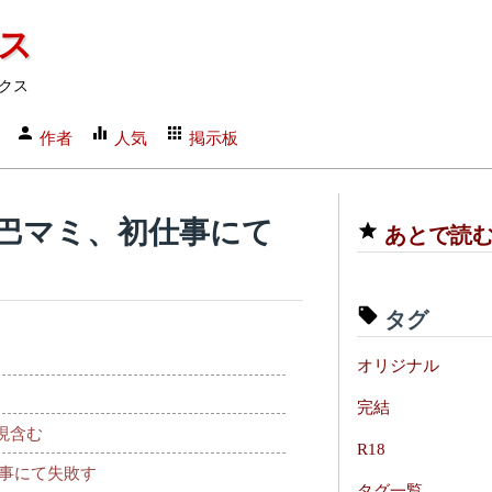
クス
クス
作者
人気
掲示板
ス巴マミ、初仕事にて
あとで読
タグ
オリジナル
完結
表現含む
R18
事にて失敗す
タグ一覧