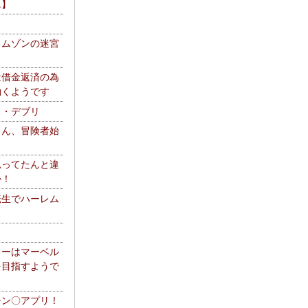
エ】
リムゾンの迷宮
は借金返済の為
働くようです
ス・デブリ
さん、冒険者始
思ってたんと違
か！
転生でハーレム
リーはマーベル
を目指すようで
チン〇アプリ！