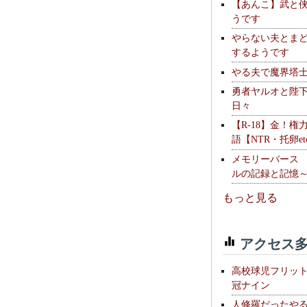
【あんこ】武と
うです
やらない夫とま
するようです
やる夫で魔界塔士S
勇者ヤルオと陛
日々
【R-18】金！権
語【NTR・托卵et
メモリーバース
ルの記録と記憶
もっと見る
アクセス多
高校球児フリッ
冠ナイン
人修羅だったや