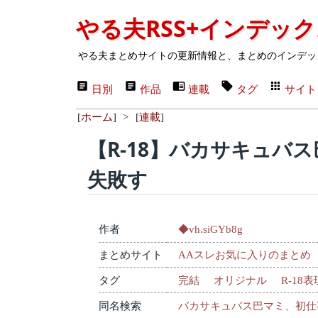
やる夫RSS+インデッ
やる夫まとめサイトの更新情報と、まとめのインデッ
日別
作品
連載
タグ
サイト
[
ホーム
]
>
[
連載
]
【R-18】バカサキュバ
失敗す
作者
◆vh.siGYb8g
まとめサイト
AAスレお気に入りのまとめ
タグ
完結
オリジナル
R-18
同名検索
バカサキュバス巴マミ、初仕