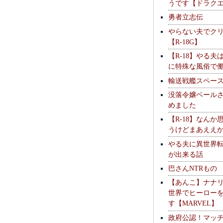
うです【ドラク
勇者立志伝
やらない夫でク
【R-18G】
【R-18】やる夫
に特殊な風俗で
輸送戦艦スペー
没落令嬢ベール
めました
【R-18】なんか
うけどまあええ
やる夫に異世界
が出来る話
巴さんNTRもの
【あんこ】ナナ
世界でヒーロー
す【MARVEL】
政府公認！マッ