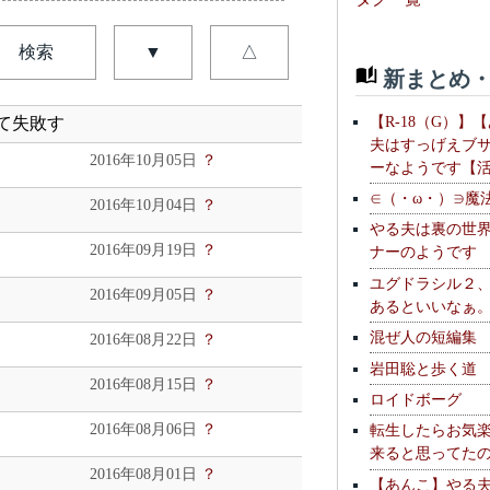
検索
▼
△
新まとめ・
【R-18（G）】
にて失敗す
夫はすっげえブ
2016年10月05日
？
ーなようです【
∈（・ω・）∋魔
2016年10月04日
？
やる夫は裏の世
2016年09月19日
？
ナーのようです
ユグドラシル２
2016年09月05日
？
あるといいなぁ
混ぜ人の短編集
2016年08月22日
？
岩田聡と歩く道
2016年08月15日
？
ロイドボーグ
2016年08月06日
？
転生したらお気
来ると思ってた
2016年08月01日
？
【あんこ】やる