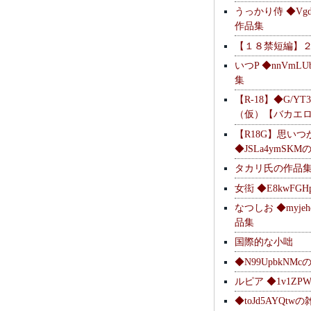
うっかり侍 ◆Vgdl
作品集
【１８禁短編】
いつP ◆nnVmL
集
【R-18】◆G/YT
（仮）【バカエ
【R18G】思いつ
◆JSLa4ymSK
タカリ氏の作品
女衒 ◆E8kwFG
なつしお ◆myje
品集
国際的な小咄
◆N99UpbkNM
ルピア ◆1v1ZP
◆toJd5AYQt