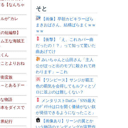
する【なんちゃ
そと
ルが"カレ
【画像】早朝カビキラーばら
まきおばさん、結構ばらまくｗｗ
ｗｗ
夏の短編祭】
【衝撃】「え、これカバー曲
レム王な海賊王
だったの！？」って知って驚いた
す
曲あげてけ
夫くん
みいちゃんと山田さん「主人
なことよりおね
公がぽっと出のモブに殺されて終
わります」←これ
防衛蛮族
【ワンピース】サンジが覇王
 ～とあるドー
色の覇気を会得してもルフィとゾ
～
ロに並ぶのは難しくない？
！な物語
メンタリストDaiGo「SNS最大
のﾃﾞﾒﾘｯﾄは口を開く価値がない奴
乃本をダイスで
が発信できるようになったこと」
【画像あり】リーンの翼とか
世界紀行
いう物語のエンディングが富野作