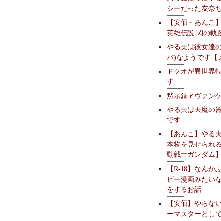
シーだった友奈
【安価・あんこ
英雄伝説 閃の軌
やる夫は彼女達の
パ)なようです【
ドクオが異世界
す
黙示録ヱヴァン
やる夫は天魔の
です
【あんこ】やる
本物を見せられ
動戦士ガンダム
【R-18】なんか
ビー漫画みたい
をするお話
【安価】やらな
ーマスターとし