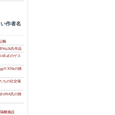
い作者名
雑記帳
MIWp2k氏作品
1/dEaEのゲス
gpY/XNkの雑
士たちの社交場
jEs99A氏の雑
ナ
kの隔離施設