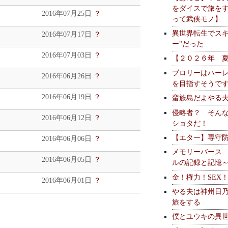
をダイスで旅を
2016年07月25日
？
って武侠モノ】
異世界転生でスキ
2016年07月17日
？
ー"だった
2016年07月03日
？
【２０２６年 
ブロリーはハー
2016年06月26日
？
を目指すそうで
2016年06月19日
？
蛮族島だよやる
侵略者？ そん
2016年06月12日
？
ショタだ！
【エター】専守
2016年06月06日
？
メモリーバース
2016年06月05日
？
ルの記録と記憶
金！権力！SEX
2016年06月01日
？
やる夫は神州日
旅をする
僕とユウキの異