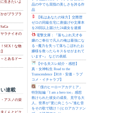
侠に生きたいよ
品の中でも屈指の美しさを誇る作
品
どかがブラブラ
【私はあなたの味方】交際歴
ゼロの同級生宅に唐揚げや文庫本
aGa
を20回以上届けた24歳女を逮捕
下ヤラナイオの
電撃文庫：『落ちぶれ天才令
嬢のご奉仕で凡人の俺は最強にな
る ~魔力を失って落ちこぼれたお
力！SEX！な物
嬢様を救ったらキスをせがまれて
c】
います~』 などの表紙
 ～とあるドー
【やる夫スレ紹介・感想】
～
真・女神転生 Road to the
Transcendence【R18・安価・ラブ
コメ・イチャラブ】
「僕のヒーローアカデミア」
い連載
特別短編「I am a hero too」感想
救けられた彼女の成長、見守る大
ト・アスノの栄
人。世界が“更に向こうへ”進む音
をその歌で聴け！(ヒロアカファン
る夫くんとピク