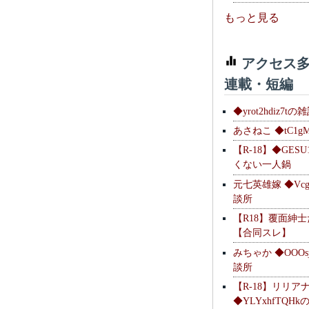
もっと見る
アクセス多
連載・短編
◆yrot2hdiz7tの
あさねこ ◆tC1g
【R-18】◆GESU
くない一人鍋
元七英雄嫁 ◆Vcg
談所
【R18】覆面紳
【合同スレ】
みちゃか ◆OOOs
談所
【R-18】リリア
◆YLYxhfTQH