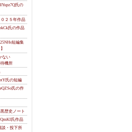
Yupz7Q氏の
２０２５年作品
UbkCk氏の作品
325NHs短編集
ロ】
かない
Mの待機所
集
HptY氏の短編
heQZSo氏の作
cの黒歴史ノート
WQmKI氏作品
wの雑談・投下所