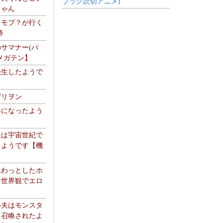
ブック読切アニメ)
ちゃん
】モブ？が行く
跡
サマナー(パ
メガテン】
転生したようで
ゲリヲン
器になったよう
夫は宇宙世紀で
るようです【機
】
ふわっとしたホ
な世界観でエロ
い夫はモンスタ
て召喚されたよ