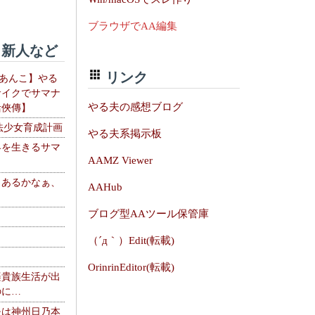
ブラウザでAA編集
新人など
リンク
【あんこ】やる
サイクでサマナ
やる夫の感想ブログ
活俠傳】
法少女育成計画
やる夫系掲示板
界を生きるサマ
AAMZ Viewer
、あるかなぁ、
AAHub
。
ブログ型AAツール保管庫
（´д｀）Edit(転載)
OrinrinEditor(転載)
楽貴族生活が出
のに…
夫は神州日乃本