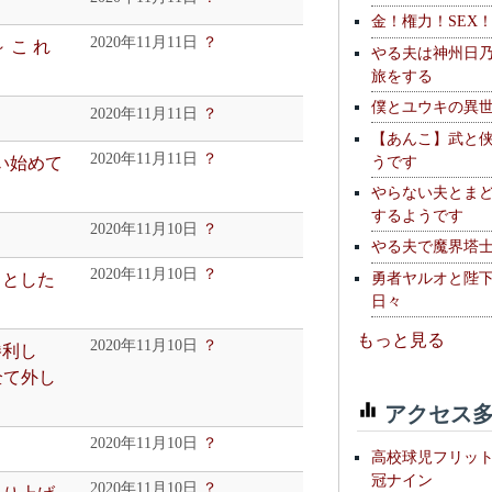
金！権力！SEX
2020年11月11日
？
 こ れ
やる夫は神州日
旅をする
僕とユウキの異
2020年11月11日
？
【あんこ】武と
2020年11月11日
？
うです
狂い始めて
やらない夫とま
するようです
2020年11月10日
？
やる夫で魔界塔士S
2020年11月10日
？
勇者ヤルオと陛
っとした
日々
もっと見る
2020年11月10日
？
勝利し
全て外し
アクセス多
2020年11月10日
？
高校球児フリッ
冠ナイン
2020年11月10日
？