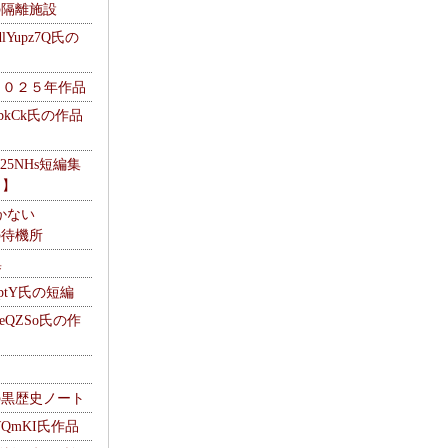
kの隔離施設
Yupz7Q氏の
２０２５年作品
UbkCk氏の作品
325NHs短編集
ロ】
かない
Mの待機所
集
HptY氏の短編
heQZSo氏の作
cの黒歴史ノート
WQmKI氏作品