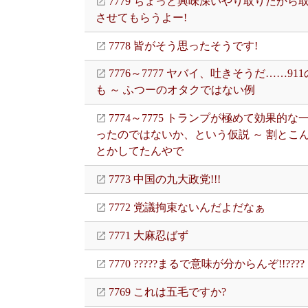
7779 ちょっと興味深いやり取りだから
させてもらうよー!
7778 皆がそう思ったそうです!
7776～7777 ヤバイ、吐きそうだ……91
も ～ ふつーのオタクではない例
7774～7775 トランプが極めて効果的な
ったのではないか、という仮説 ～ 割とこ
とかしてたんやで
7773 中国の九大政党!!!
7772 党議拘束ないんだよだなぁ
7771 大麻忍ばず
7770 ?????まるで意味が分からんぞ!!????
7769 これは五毛ですか?