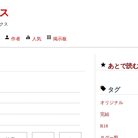
クス
クス
作者
人気
掲示板
あとで読
タグ
オリジナル
完結
R18
タグ一覧