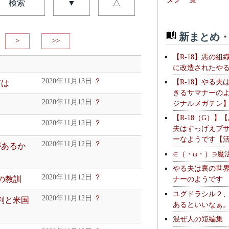
検索
▼
△
新まとめ・
>
>>
【R-18】悪の組
に改造されたや
2020年11月13日
？
【R-18】やる夫
声は
きるサマナーの
2020年11月12日
？
ジナルメガテン
【R-18（G）】
2020年11月12日
？
夫はすっげえブ
ーなようです【
2020年11月12日
？
があるか
∈（・ω・）∋魔
やる夫は裏の世
2020年11月12日
？
忍の教訓
ナーのようです
ユグドラシル２
2020年11月12日
？
裁判と米国
あるといいなぁ
混ぜ人の短編集