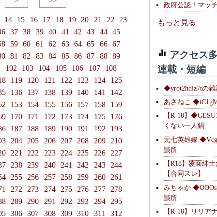
>
>>
政府公認！マッ
14
15
16
17
18
19
20
21
22
23
もっと見る
36
37
38
39
40
41
42
43
44
45
58
59
60
61
62
63
64
65
66
67
アクセス多
80
81
82
83
84
85
86
87
88
89
連載・短編
1
102
103
104
105
106
107
108
18
119
120
121
122
123
124
125
◆yrot2hdiz7tの
35
136
137
138
139
140
141
142
あさねこ ◆tC1g
52
153
154
155
156
157
158
159
【R-18】◆GESU
69
170
171
172
173
174
175
176
くない一人鍋
86
187
188
189
190
191
192
193
元七英雄嫁 ◆Vcg
03
204
205
206
207
208
209
210
談所
20
221
222
223
224
225
226
227
【R18】覆面紳
37
238
239
240
241
242
243
244
【合同スレ】
54
255
256
257
258
259
260
261
みちゃか ◆OOOs
71
272
273
274
275
276
277
278
談所
88
289
290
291
292
293
294
295
【R-18】リリア
05
306
307
308
309
310
311
312