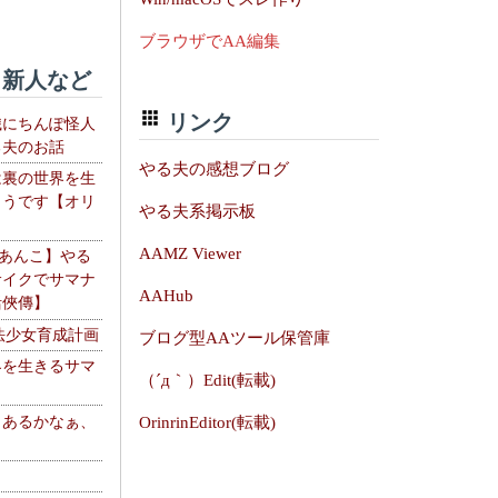
ブラウザでAA編集
新人など
リンク
織にちんぽ怪人
る夫のお話
やる夫の感想ブログ
は裏の世界を生
ようです【オリ
やる夫系掲示板
】
AAMZ Viewer
【あんこ】やる
サイクでサマナ
AAHub
活俠傳】
法少女育成計画
ブログ型AAツール保管庫
界を生きるサマ
（´д｀）Edit(転載)
、あるかなぁ、
OrinrinEditor(転載)
。