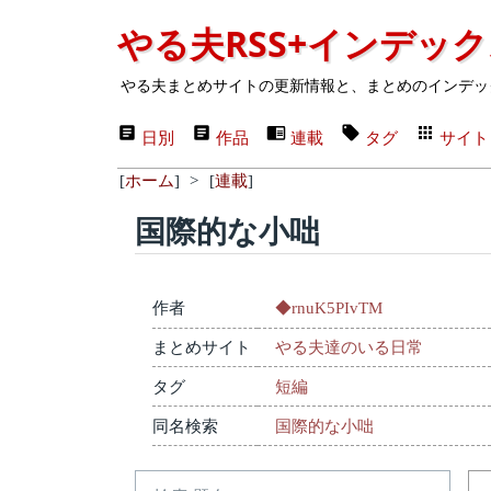
やる夫RSS+インデッ
やる夫まとめサイトの更新情報と、まとめのインデッ
日別
作品
連載
タグ
サイト
[
ホーム
]
>
[
連載
]
国際的な小咄
作者
◆rnuK5PIvTM
まとめサイト
やる夫達のいる日常
タグ
短編
同名検索
国際的な小咄