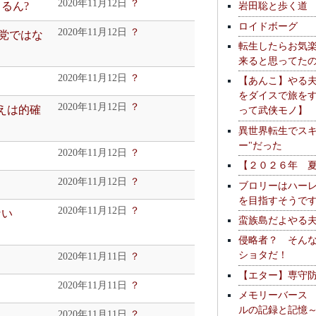
2020年11月12日
？
るん?
岩田聡と歩く道
ロイドボーグ
2020年11月12日
？
主党ではな
転生したらお気
来ると思ってた
2020年11月12日
？
【あんこ】やる
をダイスで旅を
2020年11月12日
？
とえは的確
って武侠モノ】
異世界転生でスキ
ー"だった
2020年11月12日
？
【２０２６年 
2020年11月12日
？
ブロリーはハー
を目指すそうで
2020年11月12日
？
ない
蛮族島だよやる
侵略者？ そん
ショタだ！
2020年11月11日
？
【エター】専守
2020年11月11日
？
メモリーバース
ルの記録と記憶
2020年11月11日
？