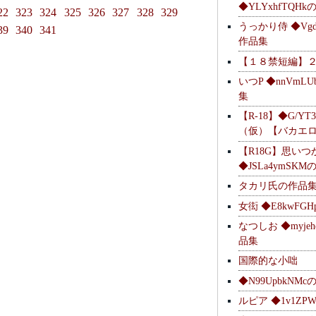
◆YLYxhfTQH
22
323
324
325
326
327
328
329
うっかり侍 ◆Vgdl
39
340
341
作品集
【１８禁短編】
いつP ◆nnVmL
集
【R-18】◆G/YT
（仮）【バカエ
【R18G】思いつ
◆JSLa4ymSK
タカリ氏の作品
女衒 ◆E8kwFG
なつしお ◆myje
品集
国際的な小咄
◆N99UpbkNM
ルピア ◆1v1ZP