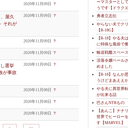
ーマスターとし
2020年11月09日
？
うです【ドラク
2020年11月09日
？
勇者立志伝
く、屋久
～ それが
やらない夫でク
【R-18G】
【R-18】やる夫
2020年11月09日
？
に特殊な風俗で
輸送戦艦スペー
2020年11月09日
？
没落令嬢ベール
2020年11月09日
？
 もし選挙
めました
族が事故
【R-18】なんか
うけどまあええ
やる夫に異世界
2020年11月08日
？
が出来る話
2020年11月08日
？
巴さんNTRもの
【あんこ】ナナ
2020年11月08日
？
世界でヒーロー
す【MARVEL】