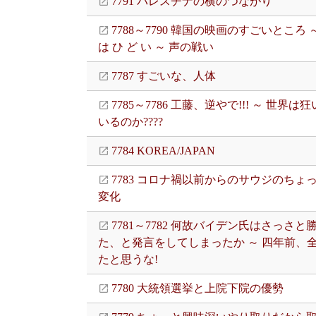
7791 パレスチナの横のつながり
7788～7790 韓国の映画のすごいところ ～
は ひ ど い ～ 声の戦い
7787 すごいな、人体
7785～7786 工藤、逆やで!!! ～ 世界は
いるのか????
7784 KOREA/JAPAN
7783 コロナ禍以前からのサウジのちょ
変化
7781～7782 何故バイデン氏はさっさと
た、と発言をしてしまったか ～ 四年前、
たと思うな!
7780 大統領選挙と上院下院の優勢