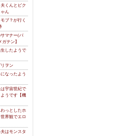
る夫くんとピク
ちゃん
】モブ？が行く
跡
サマナー(パ
メガテン】
転生したようで
ゲリヲン
器になったよう
夫は宇宙世紀で
るようです【機
】
ふわっとしたホ
な世界観でエロ
い夫はモンスタ