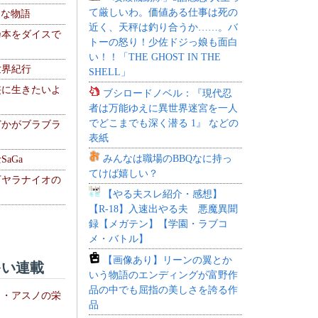
て厳しいわ。価値ある仕事は死の
！な物語
近く、天秤は釣り合うか……。バ
乃本をダイスで
トーの怒り！少佐ドジっ娘も面白
い！！「THE GHOST IN THE
世界紀行
SHELL」
侠に生きたいよ
ブシロードノベル：『現代忍
者は万能ゆえに異世界迷宮を一人
でどこまでも深く潜る 1』 などの
どかがブラブラ
表紙
みんなは職場のBBQなに持っ
aGa
てけば嬉しい？
下ヤラナイオの
【やる夫スレ紹介・感想】
【R-18】入速出やる夫 悪魔異聞
録【メガテン】【学園・ラブコ
メ・バトル】
【画像あり】リーンの翼とか
い連載
いう物語のエンディングが富野作
品の中でも屈指の美しさを誇る作
ト・アスノの栄
品