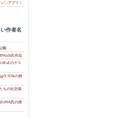
チン〇アプリ！
い作者名
雑記帳
MIWp2k氏作品
1/dEaEのゲス
gpY/XNkの雑
士たちの社交場
jEs99A氏の雑
ナ