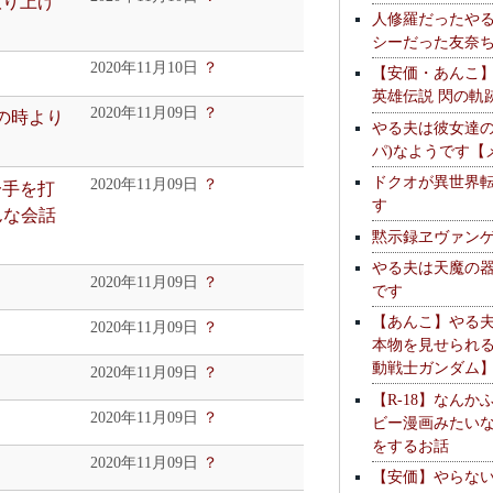
取り上げ
人修羅だったや
シーだった友奈
2020年11月10日
？
【安価・あんこ
英雄伝説 閃の軌
2020年11月09日
？
1の時より
やる夫は彼女達の
パ)なようです【
ドクオが異世界
2020年11月09日
？
一手を打
す
んな会話
黙示録ヱヴァン
やる夫は天魔の
2020年11月09日
？
です
【あんこ】やる
2020年11月09日
？
本物を見せられ
動戦士ガンダム
2020年11月09日
？
【R-18】なんか
2020年11月09日
？
ビー漫画みたい
をするお話
2020年11月09日
？
【安価】やらな