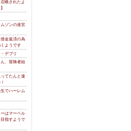
て召喚されたよ
エ】
リムゾンの迷宮
は借金返済の為
働くようです
ス・デブリ
さん、冒険者始
思ってたんと違
か！
転生でハーレム
リーはマーベル
を目指すようで