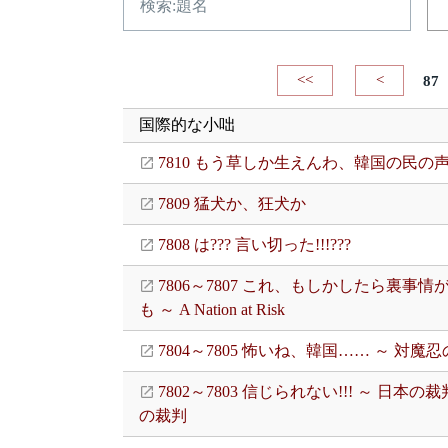
<<
<
87
国際的な小咄
7810 もう草しか生えんわ、韓国の民の
7809 猛犬か、狂犬か
7808 は??? 言い切った!!!???
7806～7807 これ、もしかしたら裏事情
も ～ A Nation at Risk
7804～7805 怖いね、韓国…… ～ 対魔
7802～7803 信じられない!!! ～ 日本の
の裁判