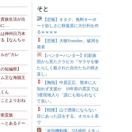
そと
楽貴族生活が出
【悲報】オタク、無料キーボ
のに…
ード欲しさに秋葉原に大行列を作
るｗｗｗｗ
夫は神州日乃本
する【なんちゃ
【悲報】大物Youtuber、破局を
発表
ルが"カレ
【ハンターハンター】幻影旅
団から見たクラピカ『サラサを惨
たらしく殺された自分たちの焼き
夏の短編祭】
直し』
レム王な海賊王
【胸熱】中居正広、熊本に人
す
知れず支援か 10年前の震災では
夫くん
3度現地入り「誰にも知られなく
なことよりおね
て良い」
【戦慄】山で洒落にならない
防衛蛮族
目にあった話をする、オカルト系
で
 ～とあるドー
～
「攻殻機動隊」5話感想 人生っ