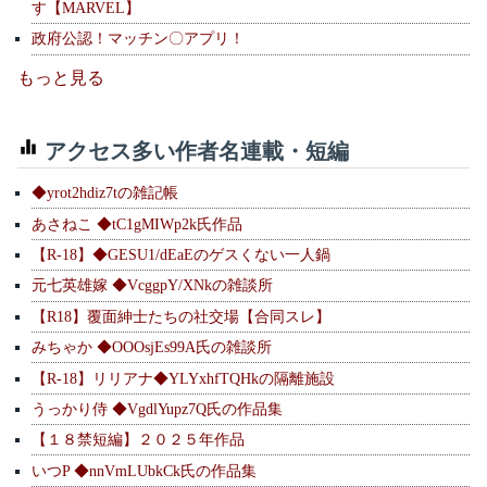
す【MARVEL】
政府公認！マッチン〇アプリ！
もっと見る
アクセス多い作者名連載・短編
◆yrot2hdiz7tの雑記帳
あさねこ ◆tC1gMIWp2k氏作品
【R-18】◆GESU1/dEaEのゲスくない一人鍋
元七英雄嫁 ◆VcggpY/XNkの雑談所
【R18】覆面紳士たちの社交場【合同スレ】
みちゃか ◆OOOsjEs99A氏の雑談所
【R-18】リリアナ◆YLYxhfTQHkの隔離施設
うっかり侍 ◆VgdlYupz7Q氏の作品集
【１８禁短編】２０２５年作品
いつP ◆nnVmLUbkCk氏の作品集