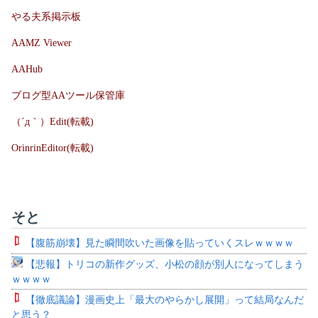
やる夫系掲示板
AAMZ Viewer
AAHub
ブログ型AAツール保管庫
（´д｀）Edit(転載)
OrinrinEditor(転載)
そと
【腹筋崩壊】見た瞬間吹いた画像を貼っていくスレｗｗｗｗ
【悲報】トリコの新作グッズ、小松の顔が別人になってしまう
ｗｗｗｗ
【徹底議論】漫画史上「最大のやらかし展開」って結局なんだ
と思う？