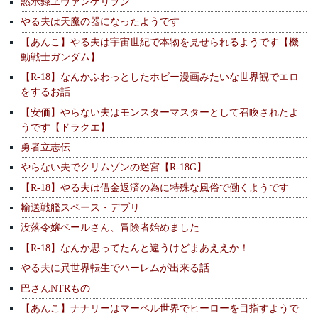
黙示録ヱヴァンゲリヲン
やる夫は天魔の器になったようです
【あんこ】やる夫は宇宙世紀で本物を見せられるようです【機
動戦士ガンダム】
【R-18】なんかふわっとしたホビー漫画みたいな世界観でエロ
をするお話
【安価】やらない夫はモンスターマスターとして召喚されたよ
うです【ドラクエ】
勇者立志伝
やらない夫でクリムゾンの迷宮【R-18G】
【R-18】やる夫は借金返済の為に特殊な風俗で働くようです
輸送戦艦スペース・デブリ
没落令嬢ベールさん、冒険者始めました
【R-18】なんか思ってたんと違うけどまあええか！
やる夫に異世界転生でハーレムが出来る話
巴さんNTRもの
【あんこ】ナナリーはマーベル世界でヒーローを目指すようで