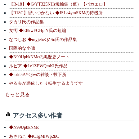
【R-18】◆G/YT325NHs短編集（仮）【バカエロ】
【R18G】思いつかない ◆JSLa4ymSKMの待機所
タカリ氏の作品集
女衒 ◆E8kwFGHptY氏の短編
なつしお ◆myjeheQZSo氏の作品集
国際的な小咄
◆N99UpbkNMcの黒歴史ノート
ルピア ◆1v1ZPWQmKI氏作品
◆toJd5AYQtwの雑談・投下所
やる夫が憑依したり転生するようです
もっと見る
アクセス多い作者
◆N99UpbkNMc
あさねこ ◆tC1gMIWp2kC