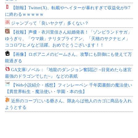
【朗報】Twitter(X)、転載やヘイターが暴れすぎて収益化が9/7
に終わるｗｗｗｗｗ
ジャンプって「良いヤクザ」多くない？
【祝報】声優・衣川里佳さん結婚発表！「ゾンビランドサガ」
ゆうぎり、「ウマ娘」ナリタブライアン、「天穂のサクナヒメ」
ココロワヒメなど活躍。おめでとうございます！！
【画像】ロボアニメのビームさん、攻撃にも防御にも使えて万
能過ぎる
GA文庫/ノベル：『地龍のダンジョン奮闘記! ~目覚めたら迷宮
最強のドラゴンでした~』 などの表紙
【Web小説紹介・感想】フィンレーベン 千年図書館の魔法使い
【異世界転生・魔法使い・学園・本の虫】
近所のコープにいる爺さん、隙あらば他人のカゴに商品を入れ
ようとする