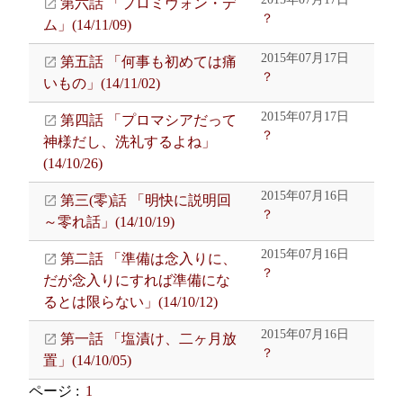
第六話 「プロミヴォン・デ
？
ム」(14/11/09)
2015年07月17日
第五話 「何事も初めては痛
？
いもの」(14/11/02)
2015年07月17日
第四話 「プロマシアだって
？
神様だし、洗礼するよね」
(14/10/26)
2015年07月16日
第三(零)話 「明快に説明回
？
～零れ話」(14/10/19)
2015年07月16日
第二話 「準備は念入りに、
？
だが念入りにすれば準備にな
るとは限らない」(14/10/12)
2015年07月16日
第一話 「塩漬け、二ヶ月放
？
置」(14/10/05)
ページ :
1