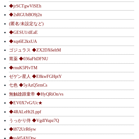
◆jrSCTgwVlSEh
◆2sRGUbBO9j2n
(匿名/未設定など)
◆GESU1/dEaE
◆xqs6E2kxUA
ゴジュラス ◆ZX2DX6eltM
胃薬 ◆036aFhDFNU
◆rnuK5PIvTM
ゼゲン星人 ◆E8kwFGHptY
七色 ◆5yAzQ5rmCs
無触蹌踉童帝 ◆HyQRiOn/vs
◆EV0X7vG/Uc★
◆4RALeHt2Lppf
うっかり侍 ◆VgdlYupz7Q
◆l872UrR6yw
◆toJd5AYQtw