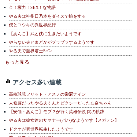
金！権力！SEX！な物語
やる夫は神州日乃本をダイスで旅をする
僕とユウキの異世界紀行
【あんこ】武と侠に生きたいようです
やらない夫とまどかがブラブラするようです
やる夫で魔界塔士SaGa
もっと見る
アクセス多い連載
高校球児フリット・アスノの栄冠ナイン
人修羅だったやる夫くんとピクシーだった友奈ちゃん
【安価・あんこ】モブ？が行く英雄伝説 閃の軌跡
やる夫は彼女達のサマナー(パパ)なようです【メガテン】
ドクオが異世界転生したようです