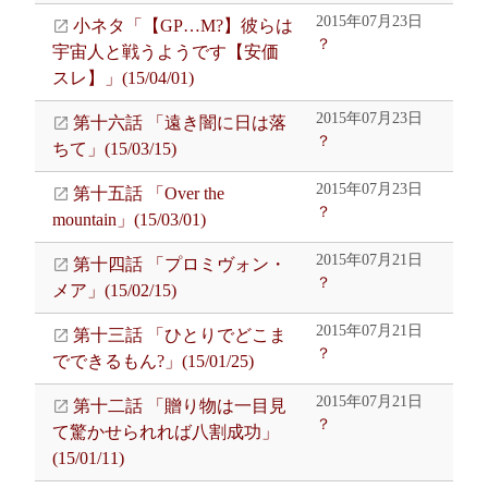
2015年07月23日
小ネタ「【GP…M?】彼らは
？
宇宙人と戦うようです【安価
スレ】」(15/04/01)
2015年07月23日
第十六話 「遠き闇に日は落
？
ちて」(15/03/15)
2015年07月23日
第十五話 「Over the
？
mountain」(15/03/01)
2015年07月21日
第十四話 「プロミヴォン・
？
メア」(15/02/15)
2015年07月21日
第十三話 「ひとりでどこま
？
でできるもん?」(15/01/25)
2015年07月21日
第十二話 「贈り物は一目見
？
て驚かせられれば八割成功」
(15/01/11)