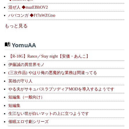
混ぜ人 ◆mazEBItOV2
ババコンガ ◆Ff7nWZGtso
もっと見る
YomuAA
【R-18G】Rance／Stay night【安価・あんこ】
伊藤誠の異世界モノ
(三次作品) やはり俺の悪魔的な業務は間違ってる
英雄の守り人
やる夫がサキュバスラプソディアMODを導入するようです
短編集（一般向け）
短編集
生江ない世が白いマットの上に立つようです
催眠エロ寸劇シリーズ