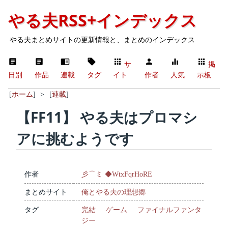
やる夫RSS+インデックス
やる夫まとめサイトの更新情報と、まとめのインデックス
サ
掲
日別
作品
連載
タグ
イト
作者
人気
示板
[
ホーム
]
>
[
連載
]
【FF11】 やる夫はプロマシ
アに挑むようです
作者
彡⌒ミ ◆WtxFqrHoRE
まとめサイト
俺とやる夫の理想郷
タグ
完結
ゲーム
ファイナルファンタ
ジー