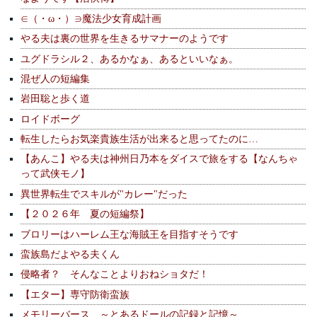
∈（・ω・）∋魔法少女育成計画
やる夫は裏の世界を生きるサマナーのようです
ユグドラシル２、あるかなぁ、あるといいなぁ。
混ぜ人の短編集
岩田聡と歩く道
ロイドボーグ
転生したらお気楽貴族生活が出来ると思ってたのに…
【あんこ】やる夫は神州日乃本をダイスで旅をする【なんちゃ
って武侠モノ】
異世界転生でスキルが"カレー"だった
【２０２６年 夏の短編祭】
ブロリーはハーレム王な海賊王を目指すそうです
蛮族島だよやる夫くん
侵略者？ そんなことよりおねショタだ！
【エター】専守防衛蛮族
メモリーバース ～とあるドールの記録と記憶～