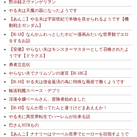
黙示録ヱヴァンゲリヲン
やる夫は天魔の器になったようです
【あんこ】やる夫は宇宙世紀で本物を見せられるようです【機
動戦士ガンダム】
【R-18】なんかふわっとしたホビー漫画みたいな世界観でエロ
をするお話
【安価】やらない夫はモンスターマスターとして召喚されたよ
うです【ドラクエ】
勇者立志伝
やらない夫でクリムゾンの迷宮【R-18G】
【R-18】やる夫は借金返済の為に特殊な風俗で働くようです
輸送戦艦スペース・デブリ
没落令嬢ベールさん、冒険者始めました
【R-18】なんか思ってたんと違うけどまあええか！
やる夫に異世界転生でハーレムが出来る話
巴さんNTRもの
【あんこ】ナナリーはマーベル世界でヒーローを目指すようで