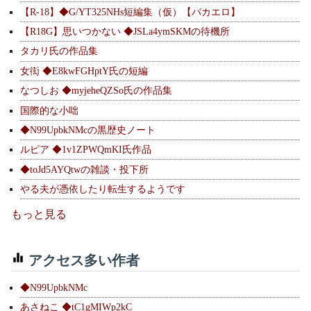
【R-18】◆G/YT325NHs短編集（仮）【バカエロ】
【R18G】思いつかない ◆JSLa4ymSKMの待機所
タカリ氏の作品集
女衒 ◆E8kwFGHptY氏の短編
なつしお ◆myjeheQZSo氏の作品集
国際的な小咄
◆N99UpbkNMcの黒歴史ノート
ルピア ◆1v1ZPWQmKI氏作品
◆toJd5AYQtwの雑談・投下所
やる夫が憑依したり転生するようです
もっと見る
アクセス多い作者
◆N99UpbkNMc
あさねこ ◆tC1gMIWp2kC