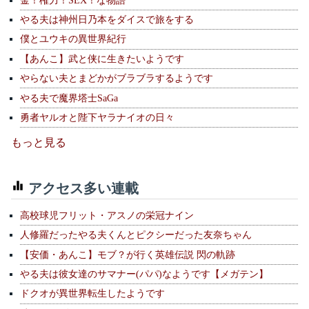
やる夫は神州日乃本をダイスで旅をする
僕とユウキの異世界紀行
【あんこ】武と侠に生きたいようです
やらない夫とまどかがブラブラするようです
やる夫で魔界塔士SaGa
勇者ヤルオと陛下ヤラナイオの日々
もっと見る
アクセス多い連載
高校球児フリット・アスノの栄冠ナイン
人修羅だったやる夫くんとピクシーだった友奈ちゃん
【安価・あんこ】モブ？が行く英雄伝説 閃の軌跡
やる夫は彼女達のサマナー(パパ)なようです【メガテン】
ドクオが異世界転生したようです