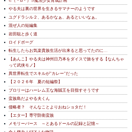
∈（・ω・）∋魔法少女育成計画
やる夫は裏の世界を生きるサマナーのようです
ユグドラシル２、あるかなぁ、あるといいなぁ。
混ぜ人の短編集
岩田聡と歩く道
ロイドボーグ
転生したらお気楽貴族生活が出来ると思ってたのに…
【あんこ】やる夫は神州日乃本をダイスで旅をする【なんちゃ
って武侠モノ】
異世界転生でスキルが"カレー"だった
【２０２６年 夏の短編祭】
ブロリーはハーレム王な海賊王を目指すそうです
蛮族島だよやる夫くん
侵略者？ そんなことよりおねショタだ！
【エター】専守防衛蛮族
メモリーバース ～とあるドールの記録と記憶～
金！権力！SEX！な物語