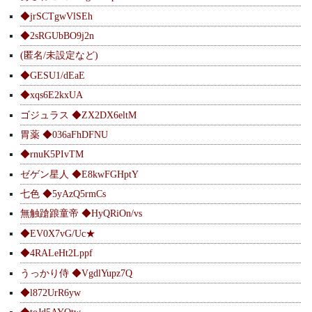
◆jrSCTgwVlSEh
◆2sRGUbBO9j2n
(匿名/未設定など)
◆GESU1/dEaE
◆xqs6E2kxUA
ゴジュラス ◆ZX2DX6eltM
胃薬 ◆036aFhDFNU
◆rnuK5PIvTM
ゼゲン星人 ◆E8kwFGHptY
七色 ◆5yAzQ5rmCs
無触蹌踉童帝 ◆HyQRiOn/vs
◆EV0X7vG/Uc★
◆4RALeHt2Lppf
うっかり侍 ◆VgdlYupz7Q
◆l872UrR6yw