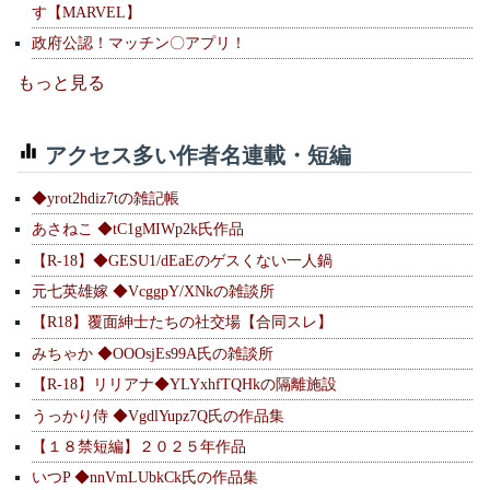
す【MARVEL】
政府公認！マッチン〇アプリ！
もっと見る
アクセス多い作者名連載・短編
◆yrot2hdiz7tの雑記帳
あさねこ ◆tC1gMIWp2k氏作品
【R-18】◆GESU1/dEaEのゲスくない一人鍋
元七英雄嫁 ◆VcggpY/XNkの雑談所
【R18】覆面紳士たちの社交場【合同スレ】
みちゃか ◆OOOsjEs99A氏の雑談所
【R-18】リリアナ◆YLYxhfTQHkの隔離施設
うっかり侍 ◆VgdlYupz7Q氏の作品集
【１８禁短編】２０２５年作品
いつP ◆nnVmLUbkCk氏の作品集