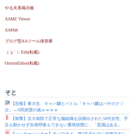
やる夫系掲示板
AAMZ Viewer
AAHub
ブログ型AAツール保管庫
（´д｀）Edit(転載)
OrinrinEditor(転載)
そと
【悲報】東大生、キャバ嬢とバトル「キャバ嬢はパチのクソ
台」→X民絶賛の嵐ｗｗｗｗ
【衝撃】京大病院で正常な脳組織を誤摘出された50代女性、手
足も動かせず自発呼吸もできない重篤状態に…「意識はある」
【ハンターハンター】チョウライ、第3王子なのに念能力すら