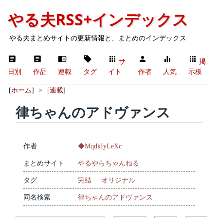
やる夫RSS+インデックス
やる夫まとめサイトの更新情報と、まとめのインデックス
サ
掲
日別
作品
連載
タグ
イト
作者
人気
示板
[
ホーム
]
>
[
連載
]
律ちゃんのアドヴァンス
作者
◆MqdkIyLeXc
まとめサイト
やるやらちゃんねる
タグ
完結
オリジナル
同名検索
律ちゃんのアドヴァンス