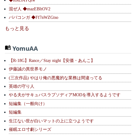
◆toJd5AYQtw
混ぜ人 ◆mazEBItOV2
ババコンガ ◆Ff7nWZGtso
もっと見る
YomuAA
【R-18G】Rance／Stay night【安価・あんこ】
伊藤誠の異世界モノ
(三次作品) やはり俺の悪魔的な業務は間違ってる
英雄の守り人
やる夫がサキュバスラプソディアMODを導入するようです
短編集（一般向け）
短編集
生江ない世が白いマットの上に立つようです
催眠エロ寸劇シリーズ