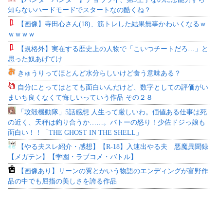
知らないハードモードでスタートなの酷くね？
【画像】寺田心さん(18)、筋トレした結果無事かわいくなるｗ
ｗｗｗｗ
【規格外】実在する歴史上の人物で「こいつチートだろ…」と
思った奴あげてけ
きゅうりってほとんど水分らしいけど食う意味ある？
自分にとってはとても面白いんだけど、数字としての評価がい
まいち良くなくて悔しいっていう作品 その２８
「攻殻機動隊」5話感想 人生って厳しいわ。価値ある仕事は死
の近く、天秤は釣り合うか……。バトーの怒り！少佐ドジっ娘も
面白い！！「THE GHOST IN THE SHELL」
【やる夫スレ紹介・感想】【R-18】入速出やる夫 悪魔異聞録
【メガテン】【学園・ラブコメ・バトル】
【画像あり】リーンの翼とかいう物語のエンディングが富野作
品の中でも屈指の美しさを誇る作品