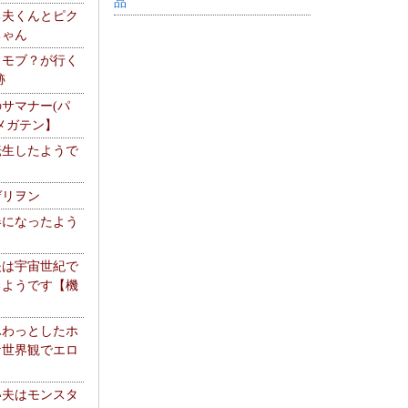
品
る夫くんとピク
ちゃん
】モブ？が行く
跡
サマナー(パ
メガテン】
転生したようで
ゲリヲン
器になったよう
夫は宇宙世紀で
るようです【機
】
ふわっとしたホ
な世界観でエロ
い夫はモンスタ