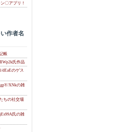
チン〇アプリ！
い作者名
雑記帳
MIWp2k氏作品
1/dEaEのゲス
gpY/XNkの雑
士たちの社交場
jEs99A氏の雑
ナ