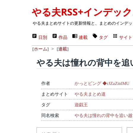
やる夫RSS+インデッ
やる夫まとめサイトの更新情報と、まとめのインデッ
日別
作品
連載
タグ
サイト
[
ホーム
]
>
[
連載
]
やる夫は憧れの背中を追
作者
かっとビング ◆rJZaZitdMU
まとめサイト
やる夫まとめ道
タグ
遊戯王
同名検索
やる夫は憧れの背中を追い越