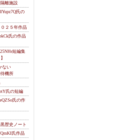
kの隔離施設
Yupz7Q氏の
２０２５年作品
UbkCk氏の作品
325NHs短編集
ロ】
かない
Mの待機所
集
HptY氏の短編
heQZSo氏の作
cの黒歴史ノート
WQmKI氏作品