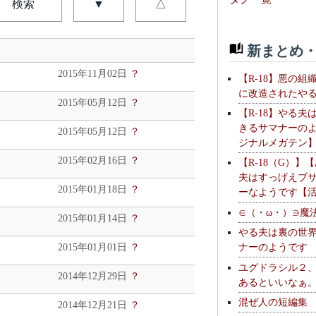
検索
▼
△
新まとめ・
2015年11月02日
？
【R-18】悪の組
に改造されたや
2015年05月12日
？
【R-18】やる夫
きるサマナーの
2015年05月12日
？
ジナルメガテン
2015年02月16日
？
【R-18（G）】
夫はすっげえブ
2015年01月18日
？
ーなようです【
∈（・ω・）∋魔
2015年01月14日
？
やる夫は裏の世
ナーのようです
2015年01月01日
？
ユグドラシル２
2014年12月29日
？
あるといいなぁ
混ぜ人の短編集
2014年12月21日
？