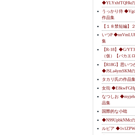
◆YLYxhfTQH
うっかり侍 ◆Vgdl
作品集
【１８禁短編】
いつP ◆nnVmL
集
【R-18】◆G/YT
（仮）【バカエ
【R18G】思いつ
◆JSLa4ymSK
タカリ氏の作品
女衒 ◆E8kwFG
なつしお ◆myje
品集
国際的な小咄
◆N99UpbkNM
ルピア ◆1v1ZP