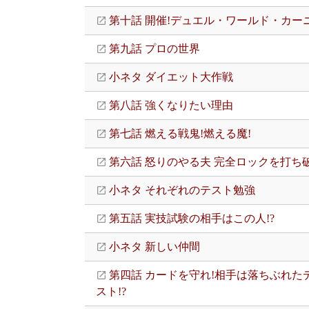
第十話 開催!デュエル・ワールド・カーニ
第九話 プロの世界
小ネタ ダイエット大作戦
第八話 強くなりたい理由
第七話 燃える戦鬼!燃える魔!
第六話 怒りのやる夫 完全ロックを打ち破
小ネタ それぞれのテスト勉強
第五話 実技試験の相手はこの人!?
小ネタ 新しい仲間
第四話 カードを守れ!相手は落ちぶれた
スト!?