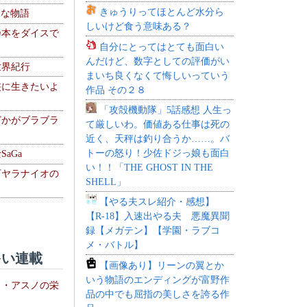
きゅうりってほとんど水分ら
！な物語
しいけど食う意味ある？
乃本をダイスで
自分にとってはとても面白い
んだけど、数字としての評価がい
世界紀行
まいち良くなくて悔しいっていう
侠に生きたいよ
作品 その２８
「攻殻機動隊」5話感想 人生っ
どかがブラブラ
て厳しいわ。価値ある仕事は死の
近く、天秤は釣り合うか……。バ
トーの怒り！少佐ドジっ娘も面白
aGa
い！！「THE GHOST IN THE
下ヤラナイオの
SHELL」
【やる夫スレ紹介・感想】
【R-18】入速出やる夫 悪魔異聞
録【メガテン】【学園・ラブコ
メ・バトル】
い連載
【画像あり】リーンの翼とか
いう物語のエンディングが富野作
ト・アスノの栄
品の中でも屈指の美しさを誇る作