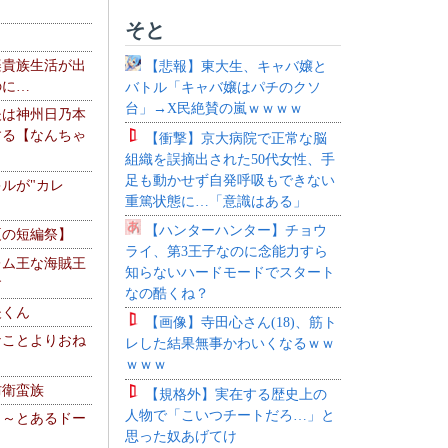
そと
楽貴族生活が出
【悲報】東大生、キャバ嬢と
のに…
バトル「キャバ嬢はパチのクソ
台」→X民絶賛の嵐ｗｗｗｗ
夫は神州日乃本
する【なんちゃ
【衝撃】京大病院で正常な脳
組織を誤摘出された50代女性、手
足も動かせず自発呼吸もできない
ルが"カレ
重篤状態に…「意識はある」
【ハンターハンター】チョウ
夏の短編祭】
ライ、第3王子なのに念能力すら
レム王な海賊王
知らないハードモードでスタート
す
なの酷くね？
夫くん
【画像】寺田心さん(18)、筋ト
なことよりおね
レした結果無事かわいくなるｗｗ
ｗｗｗ
防衛蛮族
【規格外】実在する歴史上の
人物で「こいつチートだろ…」と
 ～とあるドー
思った奴あげてけ
～