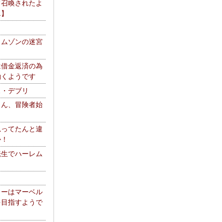
て召喚されたよ
エ】
リムゾンの迷宮
は借金返済の為
働くようです
ス・デブリ
さん、冒険者始
思ってたんと違
か！
転生でハーレム
リーはマーベル
を目指すようで