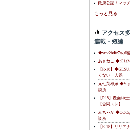
政府公認！マッ
もっと見る
アクセス多
連載・短編
◆yrot2hdiz7tの
あさねこ ◆tC1g
【R-18】◆GESU
くない一人鍋
元七英雄嫁 ◆Vcg
談所
【R18】覆面紳
【合同スレ】
みちゃか ◆OOOs
談所
【R-18】リリア