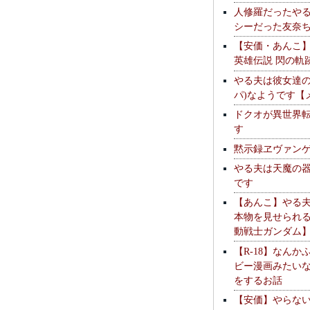
人修羅だったや
シーだった友奈
【安価・あんこ
英雄伝説 閃の軌
やる夫は彼女達の
パ)なようです【
ドクオが異世界
す
黙示録ヱヴァン
やる夫は天魔の
です
【あんこ】やる
本物を見せられ
動戦士ガンダム
【R-18】なんか
ビー漫画みたい
をするお話
【安価】やらな