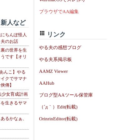
ブラウザでAA編集
新人など
リンク
織にちんぽ怪人
る夫のお話
やる夫の感想ブログ
は裏の世界を生
ようです【オリ
やる夫系掲示板
】
AAMZ Viewer
【あんこ】やる
サイクでサマナ
AAHub
活俠傳】
法少女育成計画
ブログ型AAツール保管庫
界を生きるサマ
（´д｀）Edit(転載)
、あるかなぁ、
OrinrinEditor(転載)
。