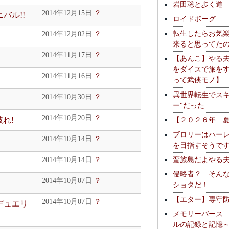
岩田聡と歩く道
2014年12月15日
？
バル!!
ロイドボーグ
転生したらお気
2014年12月02日
？
来ると思ってた
2014年11月17日
？
【あんこ】やる
をダイスで旅を
2014年11月16日
？
って武侠モノ】
異世界転生でスキ
2014年10月30日
？
ー"だった
2014年10月20日
？
れ!
【２０２６年 
ブロリーはハー
2014年10月14日
？
を目指すそうで
蛮族島だよやる
2014年10月14日
？
侵略者？ そん
2014年10月07日
？
ショタだ！
【エター】専守
2014年10月07日
？
デュエリ
メモリーバース
ルの記録と記憶