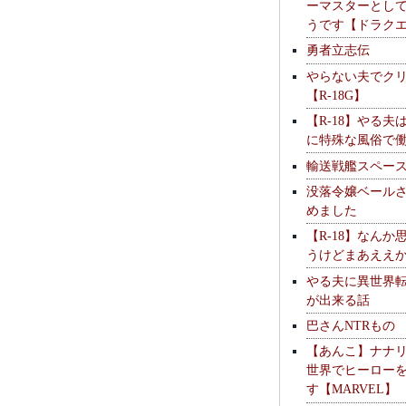
ーマスターとし
うです【ドラク
勇者立志伝
やらない夫でク
【R-18G】
【R-18】やる夫
に特殊な風俗で
輸送戦艦スペー
没落令嬢ベール
めました
【R-18】なんか
うけどまあええ
やる夫に異世界
が出来る話
巴さんNTRもの
【あんこ】ナナ
世界でヒーロー
す【MARVEL】