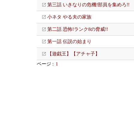
第三話 いきなりの危機!部員を集めろ!!
小ネタ やる夫の家族
第二話 恐怖!ランク8の脅威!!
第一話 伝説の始まり
【遊戯王】【アチャ子】
ページ :
1