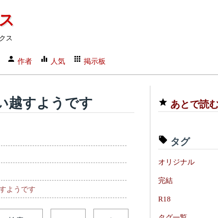
クス
クス
作者
人気
掲示板
い越すようです
あとで読
タグ
オリジナル
完結
すようです
R18
タグ一覧