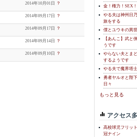
2014年10月01日
？
金！権力！SEX
やる夫は神州日
2014年09月17日
？
旅をする
2014年09月17日
？
僕とユウキの異
【あんこ】武と
2014年09月14日
？
うです
やらない夫とま
2014年09月10日
？
するようです
やる夫で魔界塔士S
勇者ヤルオと陛
日々
もっと見る
アクセス多
高校球児フリッ
冠ナイン