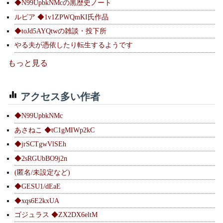
◆N99UpbkNMcの黒歴史ノート
ルピア ◆1v1ZPWQmKI氏作品
◆toJd5AYQtwの雑談・投下所
やる夫が憑依したり転生するようです
もっと見る
アクセス多い作者
◆N99UpbkNMc
あさねこ ◆tC1gMIWp2kC
◆jrSCTgwVlSEh
◆2sRGUbBO9j2n
(匿名/未設定など)
◆GESU1/dEaE
◆xqs6E2kxUA
ゴジュラス ◆ZX2DX6eltM