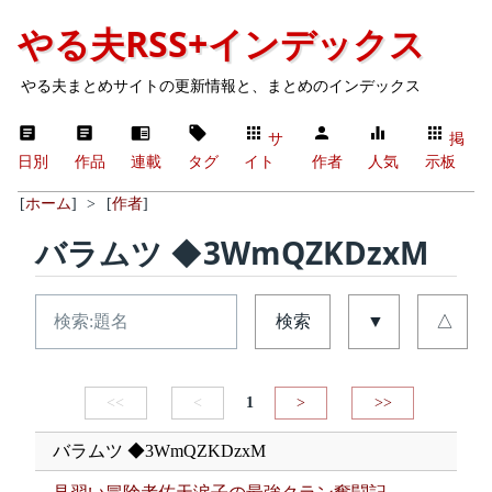
やる夫RSS+インデックス
やる夫まとめサイトの更新情報と、まとめのインデックス
サ
掲
日別
作品
連載
タグ
イト
作者
人気
示板
[
ホーム
]
>
[
作者
]
バラムツ ◆3WmQZKDzxM
検索
▼
△
<<
<
1
>
>>
バラムツ ◆3WmQZKDzxM