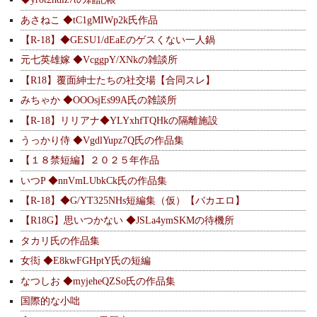
あさねこ ◆tC1gMIWp2k氏作品
【R-18】◆GESU1/dEaEのゲスくない一人鍋
元七英雄嫁 ◆VcggpY/XNkの雑談所
【R18】覆面紳士たちの社交場【合同スレ】
みちゃか ◆OOOsjEs99A氏の雑談所
【R-18】リリアナ◆YLYxhfTQHkの隔離施設
うっかり侍 ◆VgdlYupz7Q氏の作品集
【１８禁短編】２０２５年作品
いつP ◆nnVmLUbkCk氏の作品集
【R-18】◆G/YT325NHs短編集（仮）【バカエロ】
【R18G】思いつかない ◆JSLa4ymSKMの待機所
タカリ氏の作品集
女衒 ◆E8kwFGHptY氏の短編
なつしお ◆myjeheQZSo氏の作品集
国際的な小咄