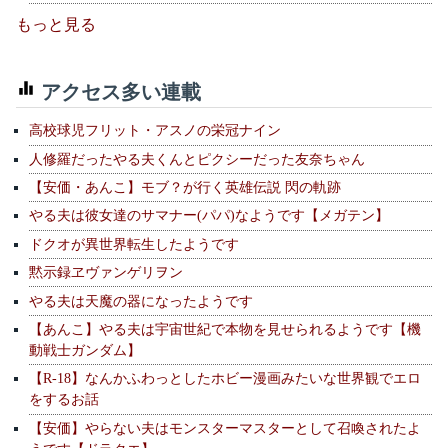
もっと見る
アクセス多い連載
高校球児フリット・アスノの栄冠ナイン
人修羅だったやる夫くんとピクシーだった友奈ちゃん
【安価・あんこ】モブ？が行く英雄伝説 閃の軌跡
やる夫は彼女達のサマナー(パパ)なようです【メガテン】
ドクオが異世界転生したようです
黙示録ヱヴァンゲリヲン
やる夫は天魔の器になったようです
【あんこ】やる夫は宇宙世紀で本物を見せられるようです【機
動戦士ガンダム】
【R-18】なんかふわっとしたホビー漫画みたいな世界観でエロ
をするお話
【安価】やらない夫はモンスターマスターとして召喚されたよ