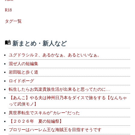
R18
タグ一覧
新まとめ・新人など
ユグドラシル２、あるかなぁ、あるといいなぁ。
混ぜ人の短編集
岩田聡と歩く道
ロイドボーグ
転生したらお気楽貴族生活が出来ると思ってたのに…
【あんこ】やる夫は神州日乃本をダイスで旅をする【なんちゃ
って武侠モノ】
異世界転生でスキルが"カレー"だった
【２０２６年 夏の短編祭】
ブロリーはハーレム王な海賊王を目指すそうです