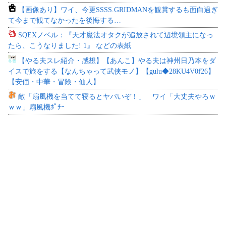
【画像あり】ワイ、今更SSSS.GRIDMANを観賞するも面白過ぎ
て今まで観てなかったを後悔する…
SQEXノベル：『天才魔法オタクが追放されて辺境領主になっ
たら、こうなりました! 1』 などの表紙
【やる夫スレ紹介・感想】【あんこ】やる夫は神州日乃本をダ
イスで旅をする【なんちゃって武侠モノ】【gulu◆28KU4V0f26】
【安価・中華・冒険・仙人】
敵「扇風機を当てて寝るとヤバいぞ！」 ワイ「大丈夫やろｗ
ｗｗ」扇風機ﾎﾟﾁｰ