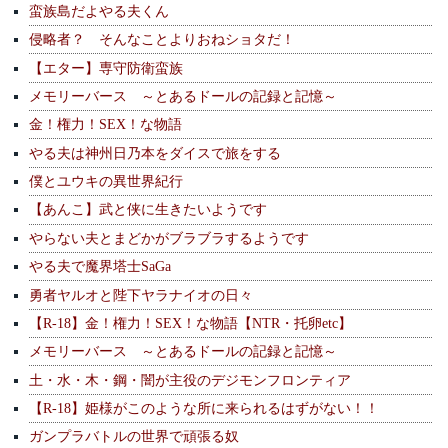
蛮族島だよやる夫くん
侵略者？ そんなことよりおねショタだ！
【エター】専守防衛蛮族
メモリーバース ～とあるドールの記録と記憶～
金！権力！SEX！な物語
やる夫は神州日乃本をダイスで旅をする
僕とユウキの異世界紀行
【あんこ】武と侠に生きたいようです
やらない夫とまどかがブラブラするようです
やる夫で魔界塔士SaGa
勇者ヤルオと陛下ヤラナイオの日々
【R-18】金！権力！SEX！な物語【NTR・托卵etc】
メモリーバース ～とあるドールの記録と記憶～
土・水・木・鋼・闇が主役のデジモンフロンティア
【R-18】姫様がこのような所に来られるはずがない！！
ガンプラバトルの世界で頑張る奴