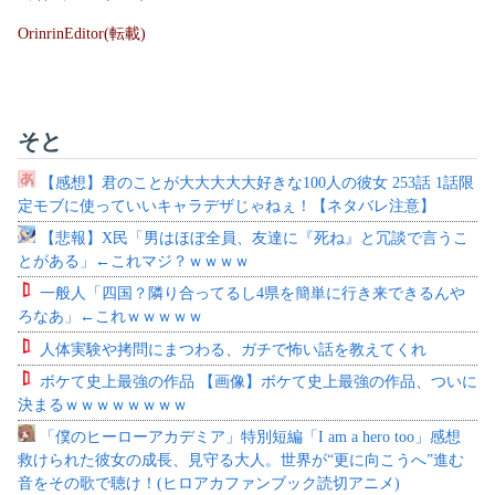
OrinrinEditor(転載)
そと
【感想】君のことが大大大大大好きな100人の彼女 253話 1話限
定モブに使っていいキャラデザじゃねぇ！【ネタバレ注意】
【悲報】X民「男はほぼ全員、友達に『死ね』と冗談で言うこ
とがある」←これマジ？ｗｗｗｗ
一般人「四国？隣り合ってるし4県を簡単に行き来できるんや
ろなあ」←これｗｗｗｗｗ
人体実験や拷問にまつわる、ガチで怖い話を教えてくれ
ボケて史上最強の作品 【画像】ボケて史上最強の作品、ついに
決まるｗｗｗｗｗｗｗｗ
「僕のヒーローアカデミア」特別短編「I am a hero too」感想
救けられた彼女の成長、見守る大人。世界が“更に向こうへ”進む
音をその歌で聴け！(ヒロアカファンブック読切アニメ)