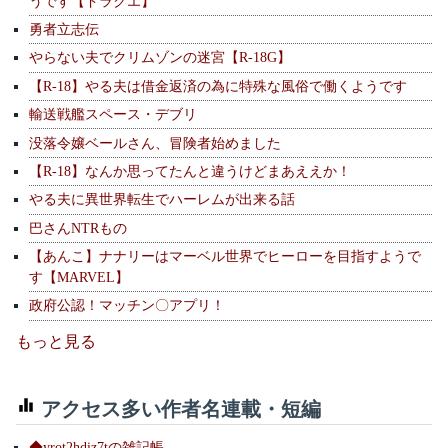
うです【ドラクエ】
勇者立志伝
やらない夫でクリムゾンの迷宮【R-18G】
【R-18】やる夫は借金返済の為に特殊な風俗で働くようです
輸送戦艦スペース・デブリ
没落令嬢ベールさん、冒険者始めました
【R-18】なんか思ってたんと違うけどまあええか！
やる夫に異世界転生でハーレムが出来る話
巴さんNTRもの
【あんこ】ナナリーはマーベル世界でヒーローを目指すようで
す【MARVEL】
政府公認！マッチン〇アプリ！
もっと見る
アクセス多い作者名連載・短編
◆yrot2hdiz7tの雑記帳