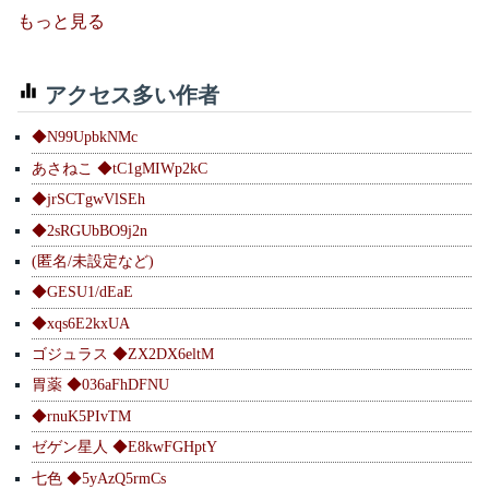
もっと見る
アクセス多い作者
◆N99UpbkNMc
あさねこ ◆tC1gMIWp2kC
◆jrSCTgwVlSEh
◆2sRGUbBO9j2n
(匿名/未設定など)
◆GESU1/dEaE
◆xqs6E2kxUA
ゴジュラス ◆ZX2DX6eltM
胃薬 ◆036aFhDFNU
◆rnuK5PIvTM
ゼゲン星人 ◆E8kwFGHptY
七色 ◆5yAzQ5rmCs