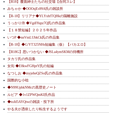
【R18】覆面紳士たちの社交場【合同スレ】
みちゃか ◆OOOsjEs99A氏の雑談所
【R-18】リリアナ◆YLYxhfTQHkの隔離施設
うっかり侍 ◆VgdlYupz7Q氏の作品集
【１８禁短編】２０２５年作品
いつP ◆nnVmLUbkCk氏の作品集
【R-18】◆G/YT325NHs短編集（仮）【バカエロ】
【R18G】思いつかない ◆JSLa4ymSKMの待機所
タカリ氏の作品集
女衒 ◆E8kwFGHptY氏の短編
なつしお ◆myjeheQZSo氏の作品集
国際的な小咄
◆N99UpbkNMcの黒歴史ノート
ルピア ◆1v1ZPWQmKI氏作品
◆toJd5AYQtwの雑談・投下所
やる夫が憑依したり転生するようです