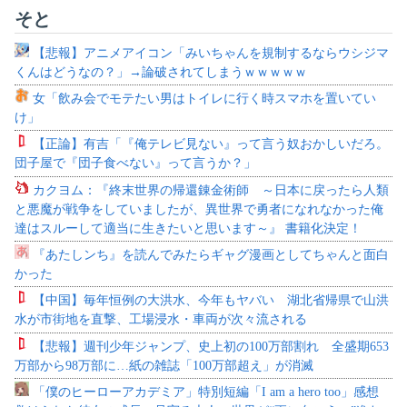
そと
【悲報】アニメアイコン「みいちゃんを規制するならウシジマ
くんはどうなの？」→論破されてしまうｗｗｗｗｗ
女「飲み会でモテたい男はトイレに行く時スマホを置いてい
け」
【正論】有吉「『俺テレビ見ない』って言う奴おかしいだろ。
団子屋で『団子食べない』って言うか？」
カクヨム：『終末世界の帰還錬金術師 ～日本に戻ったら人類
と悪魔が戦争をしていましたが、異世界で勇者になれなかった俺
達はスルーして適当に生きたいと思います～』 書籍化決定！
『あたしンち』を読んでみたらギャグ漫画としてちゃんと面白
かった
【中国】毎年恒例の大洪水、今年もヤバい 湖北省帰県で山洪
水が市街地を直撃、工場浸水・車両が次々流される
【悲報】週刊少年ジャンプ、史上初の100万部割れ 全盛期653
万部から98万部に…紙の雑誌「100万部超え」が消滅
「僕のヒーローアカデミア」特別短編「I am a hero too」感想