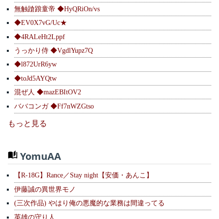
無触蹌踉童帝 ◆HyQRiOn/vs
◆EV0X7vG/Uc★
◆4RALeHt2Lppf
うっかり侍 ◆VgdlYupz7Q
◆l872UrR6yw
◆toJd5AYQtw
混ぜ人 ◆mazEBItOV2
ババコンガ ◆Ff7nWZGtso
もっと見る
YomuAA
【R-18G】Rance／Stay night【安価・あんこ】
伊藤誠の異世界モノ
(三次作品) やはり俺の悪魔的な業務は間違ってる
英雄の守り人