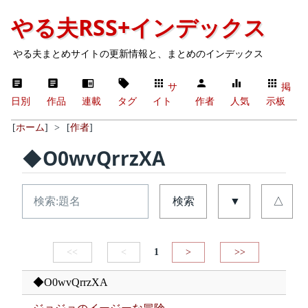
やる夫RSS+インデックス
やる夫まとめサイトの更新情報と、まとめのインデックス
サ
掲
日別
作品
連載
タグ
イト
作者
人気
示板
[
ホーム
]
>
[
作者
]
◆O0wvQrrzXA
検索
▼
△
<<
<
1
>
>>
◆O0wvQrrzXA