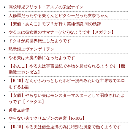
高校球児フリット・アスノの栄冠ナイン
人修羅だったやる夫くんとピクシーだった友奈ちゃん
【安価・あんこ】モブ？が行く英雄伝説 閃の軌跡
やる夫は彼女達のサマナー(パパ)なようです【メガテン】
ドクオが異世界転生したようです
黙示録ヱヴァンゲリヲン
やる夫は天魔の器になったようです
【あんこ】やる夫は宇宙世紀で本物を見せられるようです【機
動戦士ガンダム】
【R-18】なんかふわっとしたホビー漫画みたいな世界観でエロ
をするお話
【安価】やらない夫はモンスターマスターとして召喚されたよ
うです【ドラクエ】
勇者立志伝
やらない夫でクリムゾンの迷宮【R-18G】
【R-18】やる夫は借金返済の為に特殊な風俗で働くようです