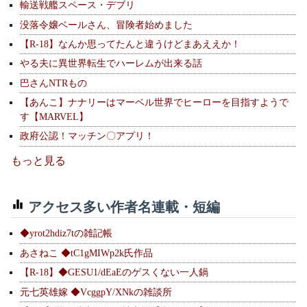
輸送戦艦スペース・デブリ
没落令嬢ベールさん、冒険者始めました
【R-18】なんか思ってたんと違うけどまあええか！
やる夫に異世界転生でハーレムが出来る話
巴さんNTRもの
【あんこ】ナナリーはマーベル世界でヒーローを目指すようで
す【MARVEL】
政府公認！マッチン〇アプリ！
もっと見る
アクセス多い作者名連載・短編
◆yrot2hdiz7tの雑記帳
あさねこ ◆tC1gMIWp2k氏作品
【R-18】◆GESU1/dEaEのゲスくない一人鍋
元七英雄嫁 ◆VcggpY/XNkの雑談所