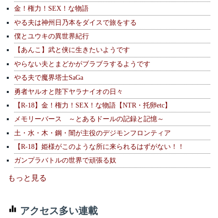
金！権力！SEX！な物語
やる夫は神州日乃本をダイスで旅をする
僕とユウキの異世界紀行
【あんこ】武と侠に生きたいようです
やらない夫とまどかがブラブラするようです
やる夫で魔界塔士SaGa
勇者ヤルオと陛下ヤラナイオの日々
【R-18】金！権力！SEX！な物語【NTR・托卵etc】
メモリーバース ～とあるドールの記録と記憶～
土・水・木・鋼・闇が主役のデジモンフロンティア
【R-18】姫様がこのような所に来られるはずがない！！
ガンプラバトルの世界で頑張る奴
もっと見る
アクセス多い連載