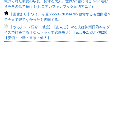
救けられた彼女の成長、見守る大人。世界が“更に向こうへ”進む
音をその歌で聴け！(ヒロアカファンブック読切アニメ)
【画像あり】ワイ、今更SSSS.GRIDMANを観賞するも面白過ぎ
て今まで観てなかったを後悔する…
【やる夫スレ紹介・感想】【あんこ】やる夫は神州日乃本をダ
イスで旅をする【なんちゃって武侠モノ】【gulu◆28KU4V0f26】
【安価・中華・冒険・仙人】