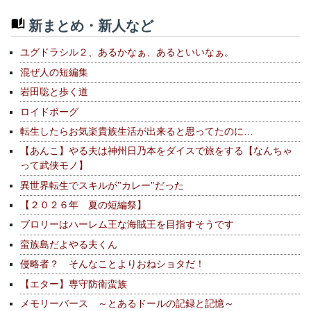
新まとめ・新人など
ユグドラシル２、あるかなぁ、あるといいなぁ。
混ぜ人の短編集
岩田聡と歩く道
ロイドボーグ
転生したらお気楽貴族生活が出来ると思ってたのに…
【あんこ】やる夫は神州日乃本をダイスで旅をする【なんちゃ
って武侠モノ】
異世界転生でスキルが"カレー"だった
【２０２６年 夏の短編祭】
ブロリーはハーレム王な海賊王を目指すそうです
蛮族島だよやる夫くん
侵略者？ そんなことよりおねショタだ！
【エター】専守防衛蛮族
メモリーバース ～とあるドールの記録と記憶～