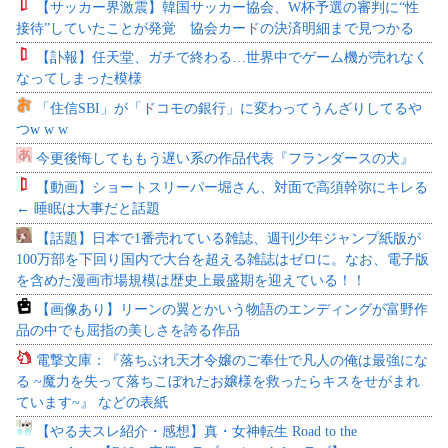
【サッカー界激震】韓国サッカー協会、W杯予選の審判に“性
接待”していたことが発覚 協会カードの決済明細まで見つかる
【訃報】任天堂、ガチで終わる…世界中でゲーム機が売れなく
なってしまった模様
「住信SBI」が「ドコモの銀行」に変わってうんざりしてるや
つw w w
今更後悔してももう遅い系の作品代表『フランダースの犬』
【動画】ショートスリーパー堀さん、対面で高須幹弥にキレる
← 睡眠は大事だと話題
【話題】日本で1番売れている雑誌、週刊少年ジャンプ紙版が
100万部を下回り国内で大台を超える雑誌はゼロに。なお、電子版
を含めた漫画市場規模は歴史上最盛期を迎えている！！
【画像あり】リーンの翼とかいう物語のエンディングが富野作
品の中でも屈指の美しさを誇る作品
電撃文庫：『落ちぶれ天才令嬢のご奉仕で凡人の俺は最強にな
る ~魔力を失って落ちこぼれたお嬢様を救ったらキスをせがまれ
ています~』 などの表紙
【やる夫スレ紹介・感想】真・女神転生 Road to the