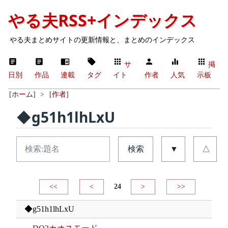
やる夫RSS+インデックス
やる夫まとめサイトの更新情報と、まとめのインデックス
サ
掲
日別
作品
連載
タグ
イト
作者
人気
示板
[
ホーム
]
>
[
作者
]
◆g51h1lhLxU
検索
▼
△
<<
<
24
>
>>
◆g51h1lhLxU