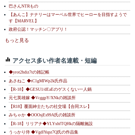
巴さんNTRもの
【あんこ】ナナリーはマーベル世界でヒーローを目指すようで
す【MARVEL】
政府公認！マッチン〇アプリ！
もっと見る
アクセス多い作者名連載・短編
◆yrot2hdiz7tの雑記帳
あさねこ ◆tC1gMIWp2k氏作品
【R-18】◆GESU1/dEaEのゲスくない一人鍋
元七英雄嫁 ◆VcggpY/XNkの雑談所
【R18】覆面紳士たちの社交場【合同スレ】
みちゃか ◆OOOsjEs99A氏の雑談所
【R-18】リリアナ◆YLYxhfTQHkの隔離施設
うっかり侍 ◆VgdlYupz7Q氏の作品集