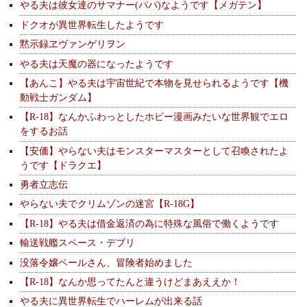
やる夫は彼女達のサマナー(パパ)なようです【メガテン】
ドクオが異世界転生したようです
黙示録ヱヴァンゲリヲン
やる夫は天魔の器になったようです
【あんこ】やる夫は宇宙世紀で本物を見せられるようです【機
動戦士ガンダム】
【R-18】なんかふわっとしたホビー漫画みたいな世界観でエロ
をするお話
【安価】やらない夫はモンスターマスターとして召喚されたよ
うです【ドラクエ】
勇者立志伝
やらない夫でクリムゾンの迷宮【R-18G】
【R-18】やる夫は借金返済の為に特殊な風俗で働くようです
輸送戦艦スペース・デブリ
没落令嬢ベールさん、冒険者始めました
【R-18】なんか思ってたんと違うけどまあええか！
やる夫に異世界転生でハーレムが出来る話