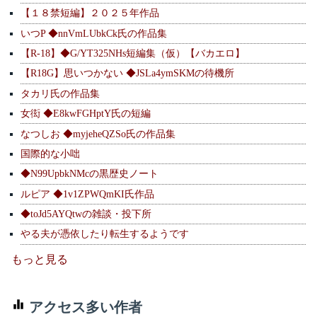
【１８禁短編】２０２５年作品
いつP ◆nnVmLUbkCk氏の作品集
【R-18】◆G/YT325NHs短編集（仮）【バカエロ】
【R18G】思いつかない ◆JSLa4ymSKMの待機所
タカリ氏の作品集
女衒 ◆E8kwFGHptY氏の短編
なつしお ◆myjeheQZSo氏の作品集
国際的な小咄
◆N99UpbkNMcの黒歴史ノート
ルピア ◆1v1ZPWQmKI氏作品
◆toJd5AYQtwの雑談・投下所
やる夫が憑依したり転生するようです
もっと見る
アクセス多い作者