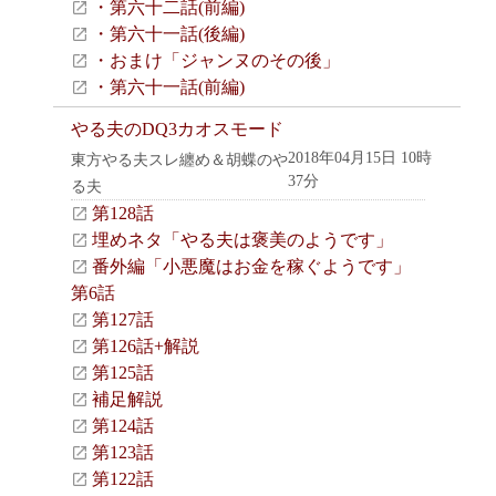
・第六十二話(前編)
・第六十一話(後編)
・おまけ「ジャンヌのその後」
・第六十一話(前編)
やる夫のDQ3カオスモード
2018年04月15日 10時
東方やる夫スレ纏め＆胡蝶のや
37分
る夫
第128話
埋めネタ「やる夫は褒美のようです」
番外編「小悪魔はお金を稼ぐようです」
第6話
第127話
第126話+解説
第125話
補足解説
第124話
第123話
第122話