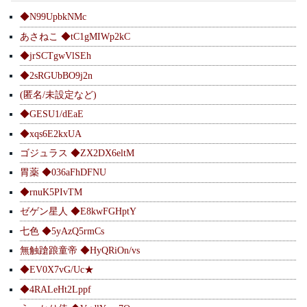
◆N99UpbkNMc
あさねこ ◆tC1gMIWp2kC
◆jrSCTgwVlSEh
◆2sRGUbBO9j2n
(匿名/未設定など)
◆GESU1/dEaE
◆xqs6E2kxUA
ゴジュラス ◆ZX2DX6eltM
胃薬 ◆036aFhDFNU
◆rnuK5PIvTM
ゼゲン星人 ◆E8kwFGHptY
七色 ◆5yAzQ5rmCs
無触蹌踉童帝 ◆HyQRiOn/vs
◆EV0X7vG/Uc★
◆4RALeHt2Lppf