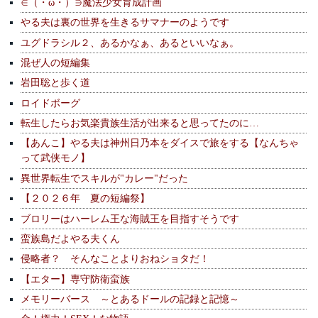
∈（・ω・）∋魔法少女育成計画
やる夫は裏の世界を生きるサマナーのようです
ユグドラシル２、あるかなぁ、あるといいなぁ。
混ぜ人の短編集
岩田聡と歩く道
ロイドボーグ
転生したらお気楽貴族生活が出来ると思ってたのに…
【あんこ】やる夫は神州日乃本をダイスで旅をする【なんちゃ
って武侠モノ】
異世界転生でスキルが"カレー"だった
【２０２６年 夏の短編祭】
ブロリーはハーレム王な海賊王を目指すそうです
蛮族島だよやる夫くん
侵略者？ そんなことよりおねショタだ！
【エター】専守防衛蛮族
メモリーバース ～とあるドールの記録と記憶～