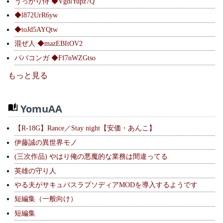
うっかり侍 ◆VgdlYupz7Q
◆l872UrR6yw
◆toJd5AYQtw
混ぜ人 ◆mazEBItOV2
ババコンガ ◆Ff7nWZGtso
もっと見る
YomuAA
【R-18G】Rance／Stay night【安価・あんこ】
伊藤誠の異世界モノ
(三次作品) やはり俺の悪魔的な業務は間違ってる
英雄の守り人
やる夫がサキュバスラプソディアMODを導入するようです
短編集（一般向け）
短編集