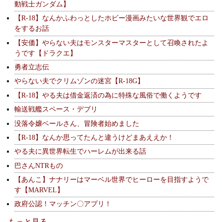
動戦士ガンダム】
【R-18】なんかふわっとしたホビー漫画みたいな世界観でエロ
をするお話
【安価】やらない夫はモンスターマスターとして召喚されたよ
うです【ドラクエ】
勇者立志伝
やらない夫でクリムゾンの迷宮【R-18G】
【R-18】やる夫は借金返済の為に特殊な風俗で働くようです
輸送戦艦スペース・デブリ
没落令嬢ベールさん、冒険者始めました
【R-18】なんか思ってたんと違うけどまあええか！
やる夫に異世界転生でハーレムが出来る話
巴さんNTRもの
【あんこ】ナナリーはマーベル世界でヒーローを目指すようで
す【MARVEL】
政府公認！マッチン〇アプリ！
もっと見る