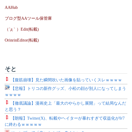
AAHub
ブログ型AAツール保管庫
（´д｀）Edit(転載)
OrinrinEditor(転載)
そと
【腹筋崩壊】見た瞬間吹いた画像を貼っていくスレｗｗｗｗ
【悲報】トリコの新作グッズ、小松の顔が別人になってしまう
ｗｗｗｗ
【徹底議論】漫画史上「最大のやらかし展開」って結局なんだ
と思う？
【朗報】Twitter(X)、転載やヘイターが暴れすぎて収益化が9/7
に終わるｗｗｗｗｗ