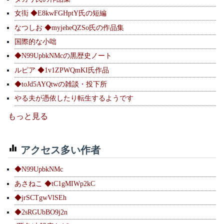
女衒 ◆E8kwFGHptY氏の短編
なつしお ◆myjeheQZSo氏の作品集
国際的な小咄
◆N99UpbkNMcの黒歴史ノート
ルピア ◆1v1ZPWQmKI氏作品
◆toJd5AYQtwの雑談・投下所
やる夫が憑依したり転生するようです
もっと見る
アクセス多い作者
◆N99UpbkNMc
あさねこ ◆tC1gMIWp2kC
◆jrSCTgwVlSEh
◆2sRGUbBO9j2n