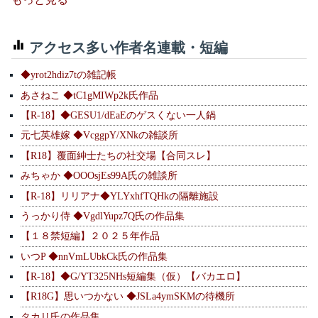
アクセス多い作者名連載・短編
◆yrot2hdiz7tの雑記帳
あさねこ ◆tC1gMIWp2k氏作品
【R-18】◆GESU1/dEaEのゲスくない一人鍋
元七英雄嫁 ◆VcggpY/XNkの雑談所
【R18】覆面紳士たちの社交場【合同スレ】
みちゃか ◆OOOsjEs99A氏の雑談所
【R-18】リリアナ◆YLYxhfTQHkの隔離施設
うっかり侍 ◆VgdlYupz7Q氏の作品集
【１８禁短編】２０２５年作品
いつP ◆nnVmLUbkCk氏の作品集
【R-18】◆G/YT325NHs短編集（仮）【バカエロ】
【R18G】思いつかない ◆JSLa4ymSKMの待機所
タカリ氏の作品集