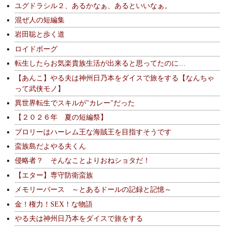
ユグドラシル２、あるかなぁ、あるといいなぁ。
混ぜ人の短編集
岩田聡と歩く道
ロイドボーグ
転生したらお気楽貴族生活が出来ると思ってたのに…
【あんこ】やる夫は神州日乃本をダイスで旅をする【なんちゃ
って武侠モノ】
異世界転生でスキルが"カレー"だった
【２０２６年 夏の短編祭】
ブロリーはハーレム王な海賊王を目指すそうです
蛮族島だよやる夫くん
侵略者？ そんなことよりおねショタだ！
【エター】専守防衛蛮族
メモリーバース ～とあるドールの記録と記憶～
金！権力！SEX！な物語
やる夫は神州日乃本をダイスで旅をする