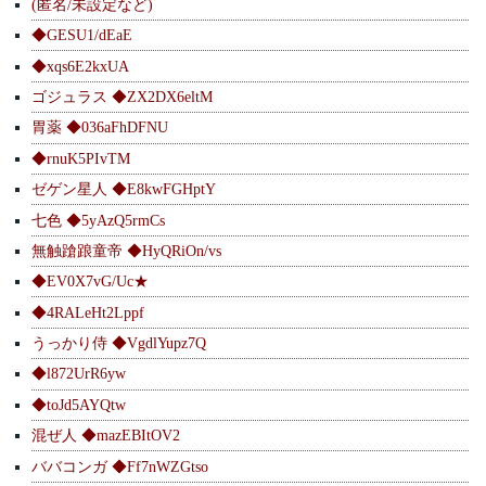
(匿名/未設定など)
◆GESU1/dEaE
◆xqs6E2kxUA
ゴジュラス ◆ZX2DX6eltM
胃薬 ◆036aFhDFNU
◆rnuK5PIvTM
ゼゲン星人 ◆E8kwFGHptY
七色 ◆5yAzQ5rmCs
無触蹌踉童帝 ◆HyQRiOn/vs
◆EV0X7vG/Uc★
◆4RALeHt2Lppf
うっかり侍 ◆VgdlYupz7Q
◆l872UrR6yw
◆toJd5AYQtw
混ぜ人 ◆mazEBItOV2
ババコンガ ◆Ff7nWZGtso