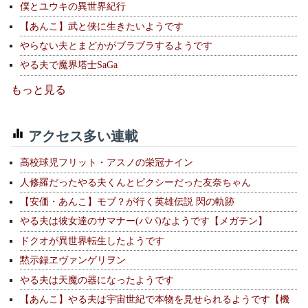
僕とユウキの異世界紀行
【あんこ】武と侠に生きたいようです
やらない夫とまどかがブラブラするようです
やる夫で魔界塔士SaGa
もっと見る
アクセス多い連載
高校球児フリット・アスノの栄冠ナイン
人修羅だったやる夫くんとピクシーだった友奈ちゃん
【安価・あんこ】モブ？が行く英雄伝説 閃の軌跡
やる夫は彼女達のサマナー(パパ)なようです【メガテン】
ドクオが異世界転生したようです
黙示録ヱヴァンゲリヲン
やる夫は天魔の器になったようです
【あんこ】やる夫は宇宙世紀で本物を見せられるようです【機