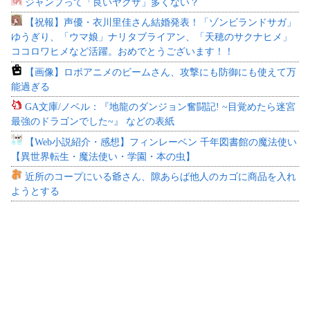
ジャンプって「良いヤクザ」多くない？
【祝報】声優・衣川里佳さん結婚発表！「ゾンビランドサガ」
ゆうぎり、「ウマ娘」ナリタブライアン、「天穂のサクナヒメ」
ココロワヒメなど活躍。おめでとうございます！！
【画像】ロボアニメのビームさん、攻撃にも防御にも使えて万
能過ぎる
GA文庫/ノベル：『地龍のダンジョン奮闘記! ~目覚めたら迷宮
最強のドラゴンでした~』 などの表紙
【Web小説紹介・感想】フィンレーベン 千年図書館の魔法使い
【異世界転生・魔法使い・学園・本の虫】
近所のコープにいる爺さん、隙あらば他人のカゴに商品を入れ
ようとする