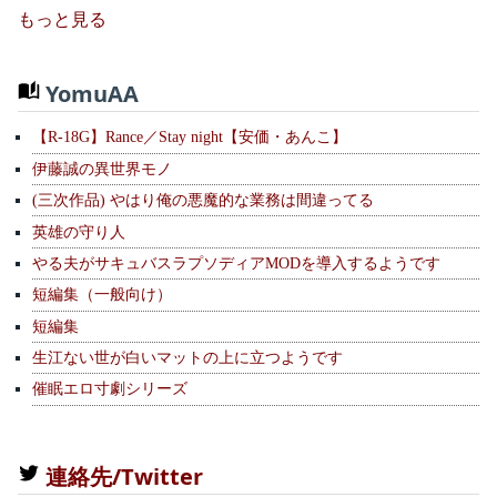
もっと見る
YomuAA
【R-18G】Rance／Stay night【安価・あんこ】
伊藤誠の異世界モノ
(三次作品) やはり俺の悪魔的な業務は間違ってる
英雄の守り人
やる夫がサキュバスラプソディアMODを導入するようです
短編集（一般向け）
短編集
生江ない世が白いマットの上に立つようです
催眠エロ寸劇シリーズ
連絡先/Twitter