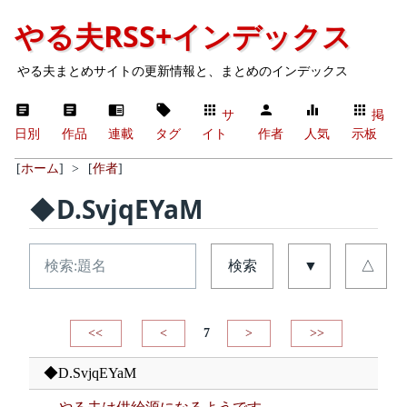
やる夫RSS+インデックス
やる夫まとめサイトの更新情報と、まとめのインデックス
サ
掲
日別
作品
連載
タグ
イト
作者
人気
示板
[
ホーム
]
>
[
作者
]
◆D.SvjqEYaM
検索
▼
△
<<
<
7
>
>>
◆D.SvjqEYaM