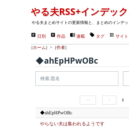
やる夫RSS+インデッ
やる夫まとめサイトの更新情報と、まとめのインデッ
日別
作品
連載
タグ
サイト
[
ホーム
]
>
[
作者
]
◆ahEpHPwOBc
<<
<
1
◆ahEpHPwOBc
やらない夫は集われるようです