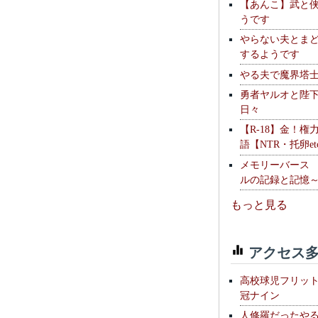
【あんこ】武と
うです
やらない夫とま
するようです
やる夫で魔界塔士S
勇者ヤルオと陛
日々
【R-18】金！権
語【NTR・托卵et
メモリーバース
ルの記録と記憶
もっと見る
アクセス多
高校球児フリッ
冠ナイン
人修羅だったや