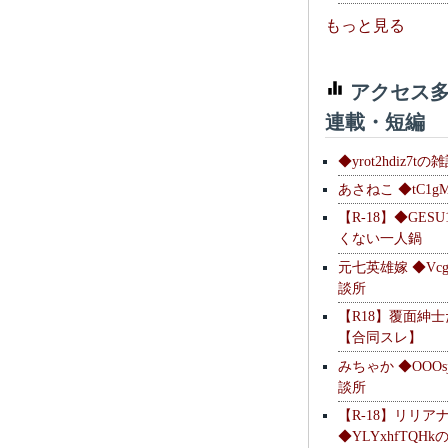
もっと見る
アクセス多
連載・短編
◆yrot2hdiz7tの
あさねこ ◆tC1g
【R-18】◆GESU
くない一人鍋
元七英雄嫁 ◆Vcg
談所
【R18】覆面紳
【合同スレ】
みちゃか ◆OOOs
談所
【R-18】リリア
◆YLYxhfTQH