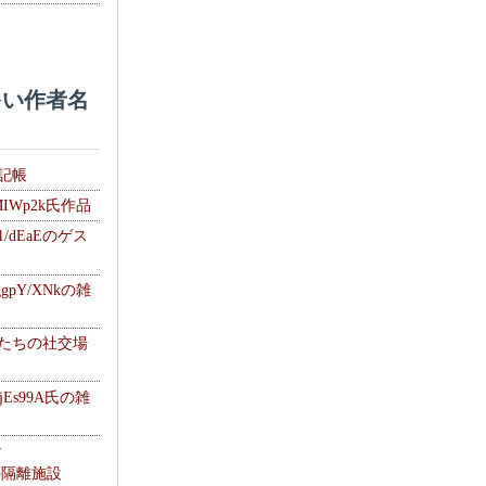
い作者名
雑記帳
MIWp2k氏作品
1/dEaEのゲス
gpY/XNkの雑
士たちの社交場
jEs99A氏の雑
ナ
kの隔離施設