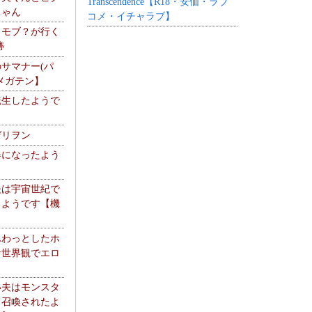
Transcendence【R18・安価・ラブ
ちゃん
コメ・イチャラブ】
】モブ？が行く
跡
サマナー(パ
メガテン】
転生したようで
ゲリヲン
器になったよう
夫は宇宙世紀で
るようです【機
】
ふわっとしたホ
な世界観でエロ
い夫はモンスタ
て召喚されたよ