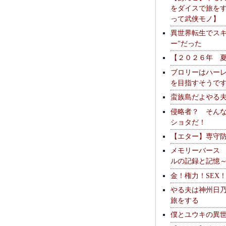
をダイスで旅を
って武侠モノ】
異世界転生でスキ
ー"だった
【２０２６年 
ブロリーはハー
を目指すそうで
蛮族島だよやる
侵略者？ そん
ショタだ！
【エター】専守
メモリーバース
ルの記録と記憶
金！権力！SEX
やる夫は神州日
旅をする
僕とユウキの異