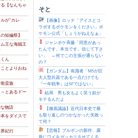
する【なんちゃ
そと
ルが"カレ
【画像】ロッテ「アイスとコ
ラボするポケモンをください」ポ
ケモン公式「しょうがねえなぁ」
夏の短編祭】
ジャンポケ斉藤「同意があっ
レム王な海賊王
たんです。本当です。信じて下さ
す
い」 ←何でこの主張が通らない
夫くん
の？
なことよりおね
【ガンダム】有識者「MSが巨
大人型兵器である一点だけでも
防衛蛮族
『一年戦争』はSFではない」
 ～とあるドー
結局 男も女もよく笑う奴が
～
モテるんだよ
！な物語
【徹底議論】近代日本史で最
も取り返しのつかなかった失敗っ
乃本をダイスで
て何？
【悲報】ブルボンの新作、露
世界紀行
骨にワイをガッカリさせてくる