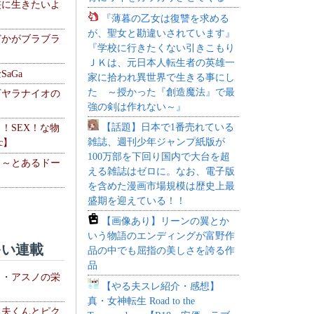
侠に生きたいよ
『薄暮の乙女は復讐を求める
が、聖女と勘違いされています』
どかがブラブラ
『学校に行きたくない引きこもり
ＪＫは、元日本人転生者の英雄一
aGa
家に拾われ異世界で生きる事にし
た ～授かった『創造魔法』で最
下ヤラナイオの
強の剣は作れない～』
【話題】日本で1番売れている
力！SEX！な物
雑誌、週刊少年ジャンプ紙版が
c】
100万部を下回り国内で大台を超
 ～とあるドー
える雑誌はゼロに。なお、電子版
～
を含めた漫画市場規模は歴史上最
盛期を迎えている！！
【画像あり】リーンの翼とか
いう物語のエンディングが富野作
い連載
品の中でも屈指の美しさを誇る作
品
ト・アスノの栄
【やる夫スレ紹介・感想】
真・女神転生 Road to the
る夫くんとピク