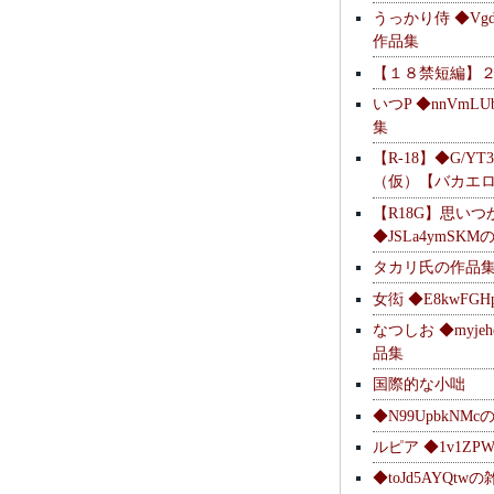
うっかり侍 ◆Vgdl
作品集
【１８禁短編】
いつP ◆nnVmL
集
【R-18】◆G/YT
（仮）【バカエ
【R18G】思いつ
◆JSLa4ymSK
タカリ氏の作品
女衒 ◆E8kwFG
なつしお ◆myje
品集
国際的な小咄
◆N99UpbkNM
ルピア ◆1v1ZP
◆toJd5AYQt