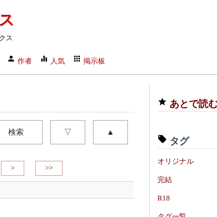
クス
クス
作者
人気
掲示板
あとで読
検索
▽
▲
タグ
オリジナル
>
>>
完結
R18
タグ一覧