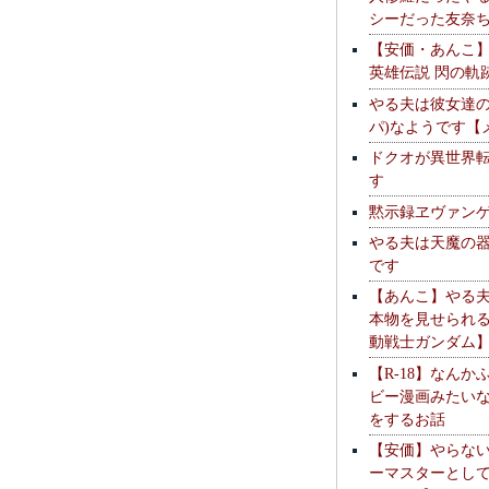
シーだった友奈
【安価・あんこ
英雄伝説 閃の軌
やる夫は彼女達の
パ)なようです【
ドクオが異世界
す
黙示録ヱヴァン
やる夫は天魔の
です
【あんこ】やる
本物を見せられ
動戦士ガンダム
【R-18】なんか
ビー漫画みたい
をするお話
【安価】やらな
ーマスターとし