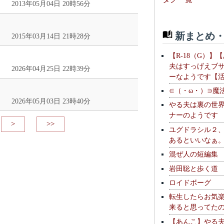
2013年05月04日 20時56分
新まとめ・
2015年03月14日 21時28分
【R-18（G）】
夫はすっげえブ
2026年04月25日 22時39分
ーなようです【
∈（・ω・）∋魔
2026年05月03日 23時40分
やる夫は裏の世
ナーのようです
>
>>
ユグドラシル２
あるといいなぁ
混ぜ人の短編集
岩田聡と歩く道
ロイドボーグ
転生したらお気
来ると思ってた
【あんこ】やる