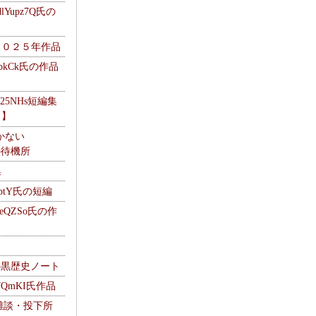
Yupz7Q氏の
２０２５年作品
UbkCk氏の作品
325NHs短編集
ロ】
かない
Mの待機所
集
HptY氏の短編
heQZSo氏の作
cの黒歴史ノート
WQmKI氏作品
wの雑談・投下所