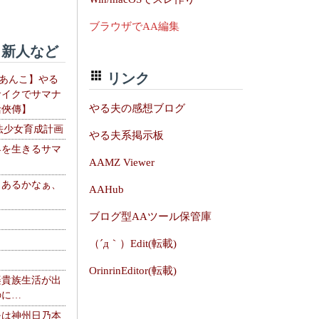
ブラウザでAA編集
新人など
リンク
【あんこ】やる
サイクでサマナ
やる夫の感想ブログ
活俠傳】
法少女育成計画
やる夫系掲示板
界を生きるサマ
AAMZ Viewer
、あるかなぁ、
AAHub
。
ブログ型AAツール保管庫
（´д｀）Edit(転載)
OrinrinEditor(転載)
楽貴族生活が出
のに…
夫は神州日乃本