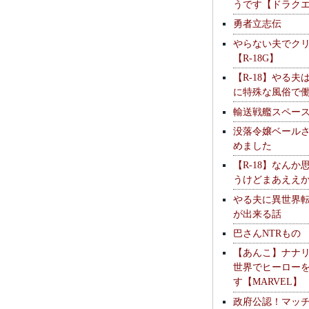
うです【ドラク
勇者立志伝
やらない夫でク
【R-18G】
【R-18】やる夫
に特殊な風俗で
輸送戦艦スペー
没落令嬢ベール
めました
【R-18】なんか
うけどまあええ
やる夫に異世界
が出来る話
巴さんNTRもの
【あんこ】ナナ
世界でヒーロー
す【MARVEL】
政府公認！マッ