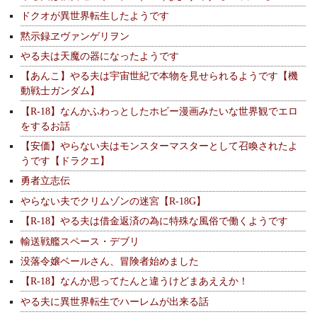
ドクオが異世界転生したようです
黙示録ヱヴァンゲリヲン
やる夫は天魔の器になったようです
【あんこ】やる夫は宇宙世紀で本物を見せられるようです【機
動戦士ガンダム】
【R-18】なんかふわっとしたホビー漫画みたいな世界観でエロ
をするお話
【安価】やらない夫はモンスターマスターとして召喚されたよ
うです【ドラクエ】
勇者立志伝
やらない夫でクリムゾンの迷宮【R-18G】
【R-18】やる夫は借金返済の為に特殊な風俗で働くようです
輸送戦艦スペース・デブリ
没落令嬢ベールさん、冒険者始めました
【R-18】なんか思ってたんと違うけどまあええか！
やる夫に異世界転生でハーレムが出来る話