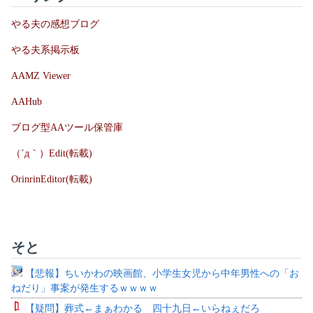
やる夫の感想ブログ
やる夫系掲示板
AAMZ Viewer
AAHub
ブログ型AAツール保管庫
（´д｀）Edit(転載)
OrinrinEditor(転載)
そと
【悲報】ちいかわの映画館、小学生女児から中年男性への「お
ねだり」事案が発生するｗｗｗｗ
【疑問】葬式←まぁわかる 四十九日←いらねぇだろ