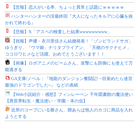
【悲報】恋人がいる率、ちょっと異常と話題にｗｗｗｗｗ
ハンターハンターの没最終回『大人になったキルアに心臓を抜
かれて終わる』
【悲報】X「アスペの検査した結果wwwwwwwww」
【祝報】声優・衣川里佳さん結婚発表！「ゾンビランドサガ」
ゆうぎり、「ウマ娘」ナリタブライアン、「天穂のサクナヒメ」
ココロワヒメなど活躍。おめでとうございます！！
【画像】ロボアニメのビームさん、攻撃にも防御にも使えて万
能過ぎる
GA文庫/ノベル：『地龍のダンジョン奮闘記! ~目覚めたら迷宮
最強のドラゴンでした~』 などの表紙
【Web小説紹介・感想】フィンレーベン 千年図書館の魔法使い
【異世界転生・魔法使い・学園・本の虫】
近所のコープにいる爺さん、隙あらば他人のカゴに商品を入れ
ようとする