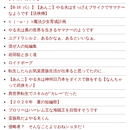
【R-18（G）】【あんこ】やる夫はすっげえブサイクでサマナー
なようです【活俠傳】
∈（・ω・）∋魔法少女育成計画
やる夫は裏の世界を生きるサマナーのようです
ユグドラシル２、あるかなぁ、あるといいなぁ。
混ぜ人の短編集
岩田聡と歩く道
ロイドボーグ
転生したらお気楽貴族生活が出来ると思ってたのに…
【あんこ】やる夫は神州日乃本をダイスで旅をする【なんちゃ
って武侠モノ】
異世界転生でスキルが"カレー"だった
【２０２６年 夏の短編祭】
ブロリーはハーレム王な海賊王を目指すそうです
蛮族島だよやる夫くん
侵略者？ そんなことよりおねショタだ！