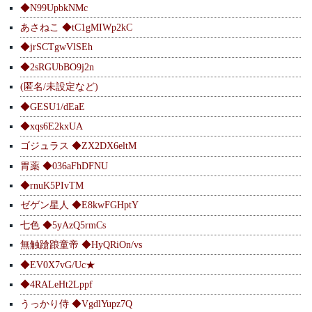
◆N99UpbkNMc
あさねこ ◆tC1gMIWp2kC
◆jrSCTgwVlSEh
◆2sRGUbBO9j2n
(匿名/未設定など)
◆GESU1/dEaE
◆xqs6E2kxUA
ゴジュラス ◆ZX2DX6eltM
胃薬 ◆036aFhDFNU
◆rnuK5PIvTM
ゼゲン星人 ◆E8kwFGHptY
七色 ◆5yAzQ5rmCs
無触蹌踉童帝 ◆HyQRiOn/vs
◆EV0X7vG/Uc★
◆4RALeHt2Lppf
うっかり侍 ◆VgdlYupz7Q