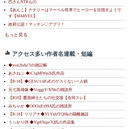
巴さんNTRもの
【あんこ】ナナリーはマーベル世界でヒーローを目指すようで
す【MARVEL】
政府公認！マッチン〇アプリ！
もっと見る
アクセス多い作者名連載・短編
◆yrot2hdiz7tの雑記帳
あさねこ ◆tC1gMIWp2k氏作品
【R-18】◆GESU1/dEaEのゲスくない一人鍋
元七英雄嫁 ◆VcggpY/XNkの雑談所
【R18】覆面紳士たちの社交場【合同スレ】
みちゃか ◆OOOsjEs99A氏の雑談所
【R-18】リリアナ◆YLYxhfTQHkの隔離施設
うっかり侍 ◆VgdlYupz7Q氏の作品集