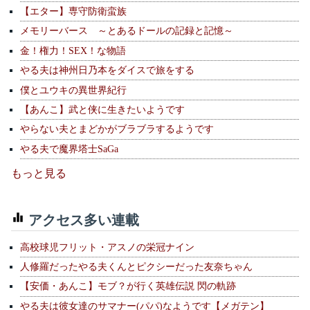
【エター】専守防衛蛮族
メモリーバース ～とあるドールの記録と記憶～
金！権力！SEX！な物語
やる夫は神州日乃本をダイスで旅をする
僕とユウキの異世界紀行
【あんこ】武と侠に生きたいようです
やらない夫とまどかがブラブラするようです
やる夫で魔界塔士SaGa
もっと見る
アクセス多い連載
高校球児フリット・アスノの栄冠ナイン
人修羅だったやる夫くんとピクシーだった友奈ちゃん
【安価・あんこ】モブ？が行く英雄伝説 閃の軌跡
やる夫は彼女達のサマナー(パパ)なようです【メガテン】