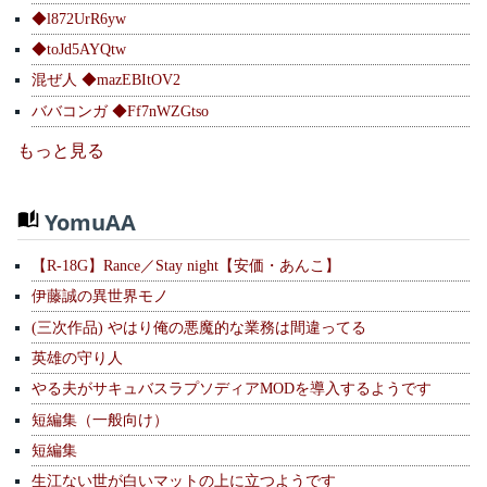
◆l872UrR6yw
◆toJd5AYQtw
混ぜ人 ◆mazEBItOV2
ババコンガ ◆Ff7nWZGtso
もっと見る
YomuAA
【R-18G】Rance／Stay night【安価・あんこ】
伊藤誠の異世界モノ
(三次作品) やはり俺の悪魔的な業務は間違ってる
英雄の守り人
やる夫がサキュバスラプソディアMODを導入するようです
短編集（一般向け）
短編集
生江ない世が白いマットの上に立つようです