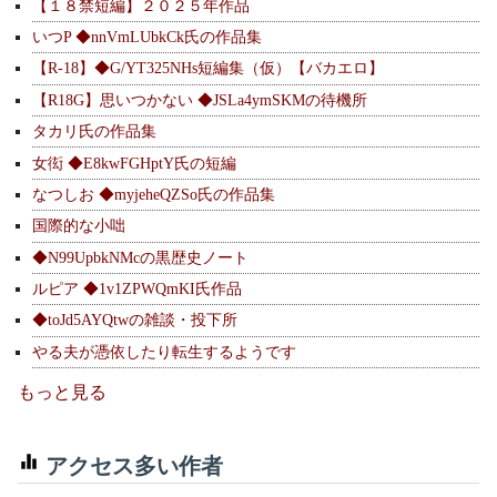
【１８禁短編】２０２５年作品
いつP ◆nnVmLUbkCk氏の作品集
【R-18】◆G/YT325NHs短編集（仮）【バカエロ】
【R18G】思いつかない ◆JSLa4ymSKMの待機所
タカリ氏の作品集
女衒 ◆E8kwFGHptY氏の短編
なつしお ◆myjeheQZSo氏の作品集
国際的な小咄
◆N99UpbkNMcの黒歴史ノート
ルピア ◆1v1ZPWQmKI氏作品
◆toJd5AYQtwの雑談・投下所
やる夫が憑依したり転生するようです
もっと見る
アクセス多い作者