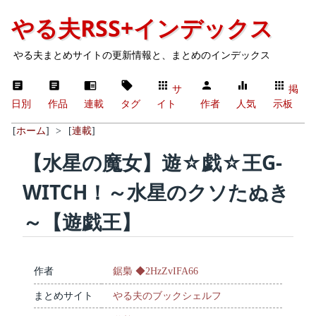
やる夫RSS+インデックス
やる夫まとめサイトの更新情報と、まとめのインデックス
サ
掲
日別
作品
連載
タグ
イト
作者
人気
示板
[
ホーム
]
>
[
連載
]
【水星の魔女】遊☆戯☆王G-
WITCH！～水星のクソたぬき
～【遊戯王】
作者
鋸梟 ◆2HzZvIFA66
まとめサイト
やる夫のブックシェルフ