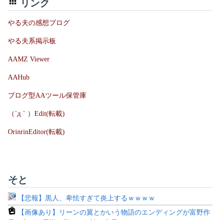
リンク
やる夫の感想ブログ
やる夫系掲示板
AAMZ Viewer
AAHub
ブログ型AAツール保管庫
（´д｀）Edit(転載)
OrinrinEditor(転載)
そと
【悲報】黒人、卑怯すぎて炎上するｗｗｗｗ
【画像あり】リーンの翼とかいう物語のエンディングが富野作