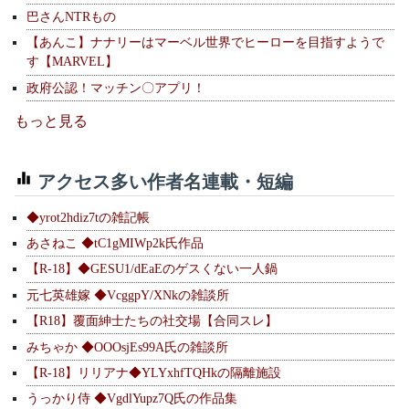
巴さんNTRもの
【あんこ】ナナリーはマーベル世界でヒーローを目指すようで
す【MARVEL】
政府公認！マッチン〇アプリ！
もっと見る
アクセス多い作者名連載・短編
◆yrot2hdiz7tの雑記帳
あさねこ ◆tC1gMIWp2k氏作品
【R-18】◆GESU1/dEaEのゲスくない一人鍋
元七英雄嫁 ◆VcggpY/XNkの雑談所
【R18】覆面紳士たちの社交場【合同スレ】
みちゃか ◆OOOsjEs99A氏の雑談所
【R-18】リリアナ◆YLYxhfTQHkの隔離施設
うっかり侍 ◆VgdlYupz7Q氏の作品集