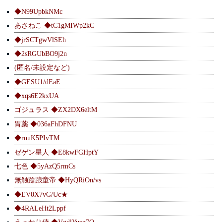
◆N99UpbkNMc
あさねこ ◆tC1gMIWp2kC
◆jrSCTgwVlSEh
◆2sRGUbBO9j2n
(匿名/未設定など)
◆GESU1/dEaE
◆xqs6E2kxUA
ゴジュラス ◆ZX2DX6eltM
胃薬 ◆036aFhDFNU
◆rnuK5PIvTM
ゼゲン星人 ◆E8kwFGHptY
七色 ◆5yAzQ5rmCs
無触蹌踉童帝 ◆HyQRiOn/vs
◆EV0X7vG/Uc★
◆4RALeHt2Lppf