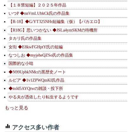
【１８禁短編】２０２５年作品
いつP ◆nnVmLUbkCk氏の作品集
【R-18】◆G/YT325NHs短編集（仮）【バカエロ】
【R18G】思いつかない ◆JSLa4ymSKMの待機所
タカリ氏の作品集
女衒 ◆E8kwFGHptY氏の短編
なつしお ◆myjeheQZSo氏の作品集
国際的な小咄
◆N99UpbkNMcの黒歴史ノート
ルピア ◆1v1ZPWQmKI氏作品
◆toJd5AYQtwの雑談・投下所
やる夫が憑依したり転生するようです
もっと見る
アクセス多い作者