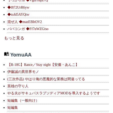
うっかり侍 ◆VgdlYupz7Q
◆l872UrR6yw
◆toJd5AYQtw
混ぜ人 ◆mazEBItOV2
ババコンガ ◆Ff7nWZGtso
もっと見る
YomuAA
【R-18G】Rance／Stay night【安価・あんこ】
伊藤誠の異世界モノ
(三次作品) やはり俺の悪魔的な業務は間違ってる
英雄の守り人
やる夫がサキュバスラプソディアMODを導入するようです
短編集（一般向け）
短編集