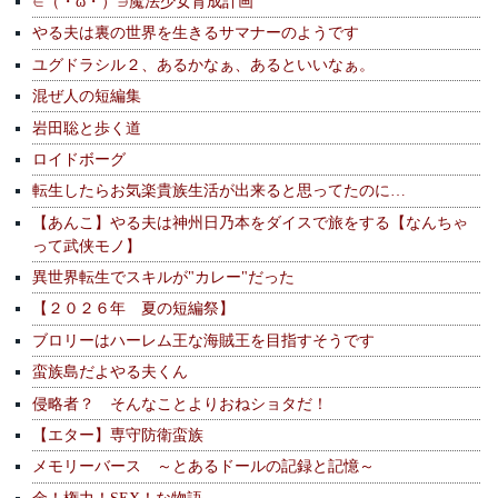
∈（・ω・）∋魔法少女育成計画
やる夫は裏の世界を生きるサマナーのようです
ユグドラシル２、あるかなぁ、あるといいなぁ。
混ぜ人の短編集
岩田聡と歩く道
ロイドボーグ
転生したらお気楽貴族生活が出来ると思ってたのに…
【あんこ】やる夫は神州日乃本をダイスで旅をする【なんちゃ
って武侠モノ】
異世界転生でスキルが"カレー"だった
【２０２６年 夏の短編祭】
ブロリーはハーレム王な海賊王を目指すそうです
蛮族島だよやる夫くん
侵略者？ そんなことよりおねショタだ！
【エター】専守防衛蛮族
メモリーバース ～とあるドールの記録と記憶～
金！権力！SEX！な物語