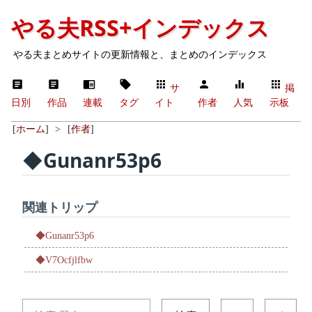
やる夫RSS+インデックス
やる夫まとめサイトの更新情報と、まとめのインデックス
サ
掲
日別
作品
連載
タグ
イト
作者
人気
示板
[
ホーム
]
>
[
作者
]
◆Gunanr53p6
関連トリップ
◆Gunanr53p6
◆V7Ocfjlfbw