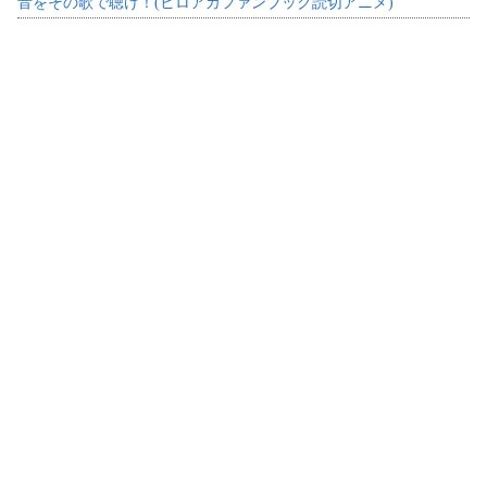
音をその歌で聴け！(ヒロアカファンブック読切アニメ)