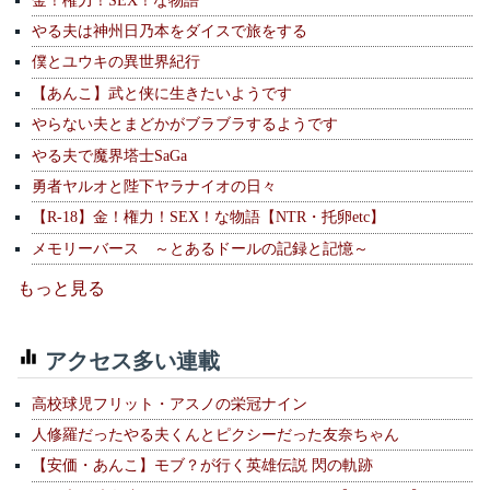
やる夫は神州日乃本をダイスで旅をする
僕とユウキの異世界紀行
【あんこ】武と侠に生きたいようです
やらない夫とまどかがブラブラするようです
やる夫で魔界塔士SaGa
勇者ヤルオと陛下ヤラナイオの日々
【R-18】金！権力！SEX！な物語【NTR・托卵etc】
メモリーバース ～とあるドールの記録と記憶～
もっと見る
アクセス多い連載
高校球児フリット・アスノの栄冠ナイン
人修羅だったやる夫くんとピクシーだった友奈ちゃん
【安価・あんこ】モブ？が行く英雄伝説 閃の軌跡