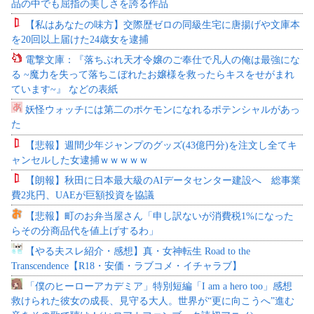
品の中でも屈指の美しさを誇る作品
【私はあなたの味方】交際歴ゼロの同級生宅に唐揚げや文庫本
を20回以上届けた24歳女を逮捕
電撃文庫：『落ちぶれ天才令嬢のご奉仕で凡人の俺は最強にな
る ~魔力を失って落ちこぼれたお嬢様を救ったらキスをせがまれ
ています~』 などの表紙
妖怪ウォッチには第二のポケモンになれるポテンシャルがあっ
た
【悲報】週間少年ジャンプのグッズ(43億円分)を注文し全てキ
ャンセルした女逮捕ｗｗｗｗｗ
【朗報】秋田に日本最大級のAIデータセンター建設へ 総事業
費2兆円、UAEが巨額投資を協議
【悲報】町のお弁当屋さん「申し訳ないが消費税1%になった
らその分商品代を値上げするわ」
【やる夫スレ紹介・感想】真・女神転生 Road to the
Transcendence【R18・安価・ラブコメ・イチャラブ】
「僕のヒーローアカデミア」特別短編「I am a hero too」感想
救けられた彼女の成長、見守る大人。世界が“更に向こうへ”進む