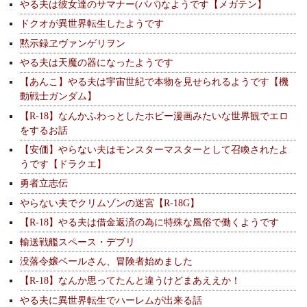
やる夫は彼女達のサマナー(パパ)なようです【メガテン】
ドクオが異世界転生したようです
黙示録ヱヴァンゲリヲン
やる夫は天魔の器になったようです
【あんこ】やる夫は宇宙世紀で本物を見せられるようです【機
動戦士ガンダム】
【R-18】なんかふわっとしたホビー漫画みたいな世界観でエロ
をするお話
【安価】やらない夫はモンスターマスターとして召喚されたよ
うです【ドラクエ】
勇者立志伝
やらない夫でクリムゾンの迷宮【R-18G】
【R-18】やる夫は借金返済の為に特殊な風俗で働くようです
輸送戦艦スペース・デブリ
没落令嬢ベールさん、冒険者始めました
【R-18】なんか思ってたんと違うけどまあええか！
やる夫に異世界転生でハーレムが出来る話