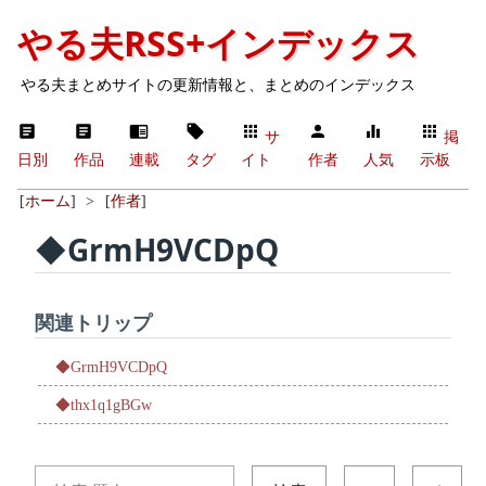
やる夫RSS+インデックス
やる夫まとめサイトの更新情報と、まとめのインデックス
サ
掲
日別
作品
連載
タグ
イト
作者
人気
示板
[
ホーム
]
>
[
作者
]
◆GrmH9VCDpQ
関連トリップ
◆GrmH9VCDpQ
◆thx1q1gBGw