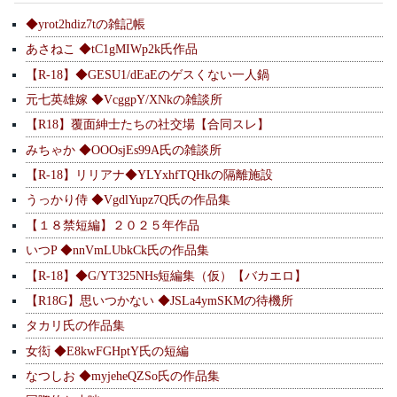
◆yrot2hdiz7tの雑記帳
あさねこ ◆tC1gMIWp2k氏作品
【R-18】◆GESU1/dEaEのゲスくない一人鍋
元七英雄嫁 ◆VcggpY/XNkの雑談所
【R18】覆面紳士たちの社交場【合同スレ】
みちゃか ◆OOOsjEs99A氏の雑談所
【R-18】リリアナ◆YLYxhfTQHkの隔離施設
うっかり侍 ◆VgdlYupz7Q氏の作品集
【１８禁短編】２０２５年作品
いつP ◆nnVmLUbkCk氏の作品集
【R-18】◆G/YT325NHs短編集（仮）【バカエロ】
【R18G】思いつかない ◆JSLa4ymSKMの待機所
タカリ氏の作品集
女衒 ◆E8kwFGHptY氏の短編
なつしお ◆myjeheQZSo氏の作品集