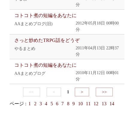
分
コトコト煮の短編をあなたに
2012年05月18日 00時00
AAまとめブログ(旧)
分
さっと炒めたTRPG話をどうぞ
2011年04月13日 22時37
やるまとめ
分
コトコト煮の短編をあなたに
2010年11月12日 00時01
AAまとめブログ
分
<<
<
1
>
>>
ページ :
1
2
3
4
5
6
7
8
9
10
11
12
13
14