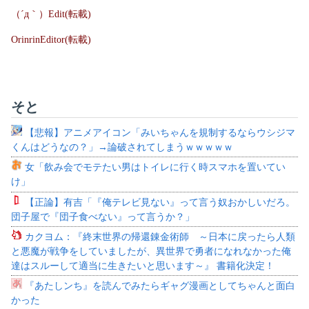
（´д｀）Edit(転載)
OrinrinEditor(転載)
そと
【悲報】アニメアイコン「みいちゃんを規制するならウシジマ
くんはどうなの？」→論破されてしまうｗｗｗｗｗ
女「飲み会でモテたい男はトイレに行く時スマホを置いてい
け」
【正論】有吉「『俺テレビ見ない』って言う奴おかしいだろ。
団子屋で『団子食べない』って言うか？」
カクヨム：『終末世界の帰還錬金術師 ～日本に戻ったら人類
と悪魔が戦争をしていましたが、異世界で勇者になれなかった俺
達はスルーして適当に生きたいと思います～』 書籍化決定！
『あたしンち』を読んでみたらギャグ漫画としてちゃんと面白
かった