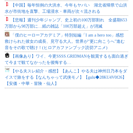
【中国】毎年恒例の大洪水、今年もヤバい 湖北省帰県で山洪
水が市街地を直撃、工場浸水・車両が次々流される
【悲報】週刊少年ジャンプ、史上初の100万部割れ 全盛期653
万部から98万部に…紙の雑誌「100万部超え」が消滅
「僕のヒーローアカデミア」特別短編「I am a hero too」感想
救けられた彼女の成長、見守る大人。世界が“更に向こうへ”進む
音をその歌で聴け！(ヒロアカファンブック読切アニメ)
【画像あり】ワイ、今更SSSS.GRIDMANを観賞するも面白過ぎ
て今まで観てなかったを後悔する…
【やる夫スレ紹介・感想】【あんこ】やる夫は神州日乃本をダ
イスで旅をする【なんちゃって武侠モノ】【gulu◆28KU4V0f26】
【安価・中華・冒険・仙人】