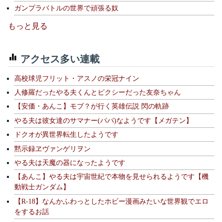
ガンプラバトルの世界で頑張る奴
もっと見る
アクセス多い連載
高校球児フリット・アスノの栄冠ナイン
人修羅だったやる夫くんとピクシーだった友奈ちゃん
【安価・あんこ】モブ？が行く英雄伝説 閃の軌跡
やる夫は彼女達のサマナー(パパ)なようです【メガテン】
ドクオが異世界転生したようです
黙示録ヱヴァンゲリヲン
やる夫は天魔の器になったようです
【あんこ】やる夫は宇宙世紀で本物を見せられるようです【機
動戦士ガンダム】
【R-18】なんかふわっとしたホビー漫画みたいな世界観でエロ
をするお話