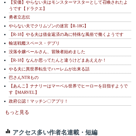
【安価】やらない夫はモンスターマスターとして召喚されたよ
うです【ドラクエ】
勇者立志伝
やらない夫でクリムゾンの迷宮【R-18G】
【R-18】やる夫は借金返済の為に特殊な風俗で働くようです
輸送戦艦スペース・デブリ
没落令嬢ベールさん、冒険者始めました
【R-18】なんか思ってたんと違うけどまあええか！
やる夫に異世界転生でハーレムが出来る話
巴さんNTRもの
【あんこ】ナナリーはマーベル世界でヒーローを目指すようで
す【MARVEL】
政府公認！マッチン〇アプリ！
もっと見る
アクセス多い作者名連載・短編