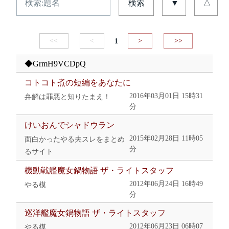
検索
▼
△
<<
<
1
>
>>
◆GrmH9VCDpQ
コトコト煮の短編をあなたに
2016年03月01日 15時31
弁解は罪悪と知りたまえ！
分
けいおんでシャドウラン
2015年02月28日 11時05
面白かったやる夫スレをまとめ
分
るサイト
機動戦艦魔女鍋物語 ザ・ライトスタッフ
2012年06月24日 16時49
やる模
分
巡洋艦魔女鍋物語 ザ・ライトスタッフ
2012年06月23日 06時07
やる模