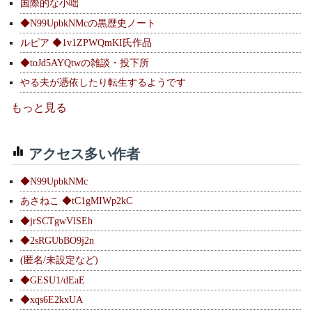
国際的な小咄
◆N99UpbkNMcの黒歴史ノート
ルピア ◆1v1ZPWQmKI氏作品
◆toJd5AYQtwの雑談・投下所
やる夫が憑依したり転生するようです
もっと見る
アクセス多い作者
◆N99UpbkNMc
あさねこ ◆tC1gMIWp2kC
◆jrSCTgwVlSEh
◆2sRGUbBO9j2n
(匿名/未設定など)
◆GESU1/dEaE
◆xqs6E2kxUA