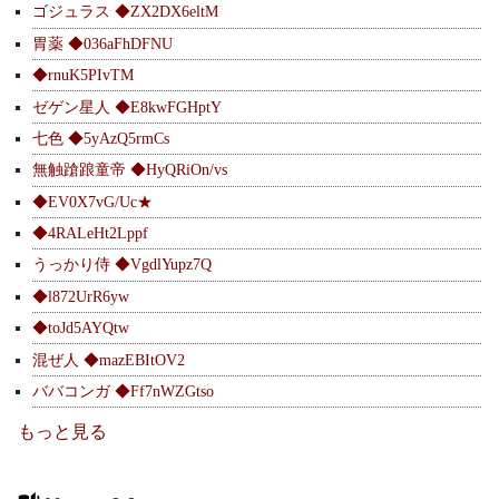
ゴジュラス ◆ZX2DX6eltM
胃薬 ◆036aFhDFNU
◆rnuK5PIvTM
ゼゲン星人 ◆E8kwFGHptY
七色 ◆5yAzQ5rmCs
無触蹌踉童帝 ◆HyQRiOn/vs
◆EV0X7vG/Uc★
◆4RALeHt2Lppf
うっかり侍 ◆VgdlYupz7Q
◆l872UrR6yw
◆toJd5AYQtw
混ぜ人 ◆mazEBItOV2
ババコンガ ◆Ff7nWZGtso
もっと見る