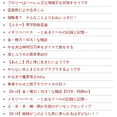
ブロリーはハーレム王な海賊王を目指すそうです
蛮族島だよやる夫くん
侵略者？ そんなことよりおねショタだ！
【エター】専守防衛蛮族
メモリーバース ～とあるドールの記録と記憶～
金！権力！SEX！な物語
やる夫は神州日乃本をダイスで旅をする
僕とユウキの異世界紀行
【あんこ】武と侠に生きたいようです
やらない夫とまどかがブラブラするようです
やる夫で魔界塔士SaGa
勇者ヤルオと陛下ヤラナイオの日々
【R-18】金！権力！SEX！な物語【NTR・托卵etc】
メモリーバース ～とあるドールの記録と記憶～
土・水・木・鋼・闇が主役のデジモンフロンティア
【R-18】姫様がこのような所に来られるはずがない！！