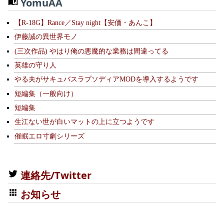
YomuAA
【R-18G】Rance／Stay night【安価・あんこ】
伊藤誠の異世界モノ
(三次作品) やはり俺の悪魔的な業務は間違ってる
英雄の守り人
やる夫がサキュバスラプソディアMODを導入するようです
短編集（一般向け）
短編集
生江ない世が白いマットの上に立つようです
催眠エロ寸劇シリーズ
連絡先/Twitter
お知らせ