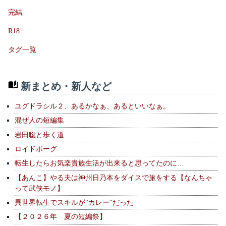
完結
R18
タグ一覧
新まとめ・新人など
ユグドラシル２、あるかなぁ、あるといいなぁ。
混ぜ人の短編集
岩田聡と歩く道
ロイドボーグ
転生したらお気楽貴族生活が出来ると思ってたのに…
【あんこ】やる夫は神州日乃本をダイスで旅をする【なんちゃ
って武侠モノ】
異世界転生でスキルが"カレー"だった
【２０２６年 夏の短編祭】