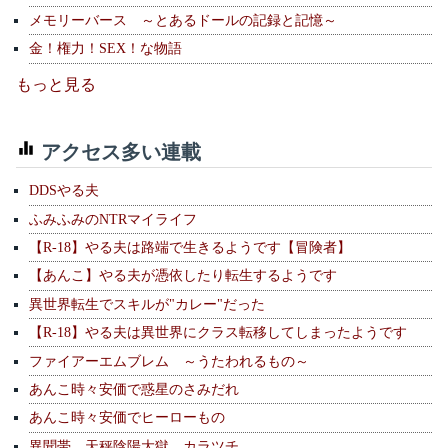
メモリーバース ～とあるドールの記録と記憶～
金！権力！SEX！な物語
もっと見る
アクセス多い連載
DDSやる夫
ふみふみのNTRマイライフ
【R-18】やる夫は路端で生きるようです【冒険者】
【あんこ】やる夫が憑依したり転生するようです
異世界転生でスキルが"カレー"だった
【R-18】やる夫は異世界にクラス転移してしまったようです
ファイアーエムブレム ～うたわれるもの～
あんこ時々安価で惑星のさみだれ
あんこ時々安価でヒーローもの
異聞帯 天秤陰陽大獄 カラツチ