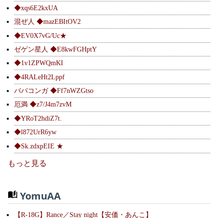
◆xqs6E2kxUA
混ぜ人 ◆mazEBItOV2
◆EV0X7vG/Uc★
ゼゲン星人 ◆E8kwFGHptY
◆1v1ZPWQmKI
◆4RALeHt2Lppf
ババコンガ ◆Ff7nWZGtso
厄満 ◆z7/J4m7zvM
◆YRoT2hdiZ7t.
◆l872UrR6yw
◆Sk.zdxpEIE ★
もっと見る
YomuAA
【R-18G】Rance／Stay night【安価・あんこ】