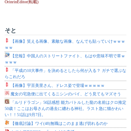
OrinrinEditor(転載)
そと
【画像】笑える画像、素敵な画像、なんでも貼っていけｗｗｗ
ｗｗ
【悲報】中国人のストリートファイト、もはや意味不明で草ｗ
ｗｗｗ
「平成の10大事件」を決めるとしたら何が入る？ ガチで選ぶな
らこれだろ
【画像】宇亘美里さん、ドレス姿で登場ｗｗｗｗｗ
魔女の宅急便に出てくるニシンのパイ、どう見てもマズそう
「ルリドラゴン」50話感想 能力バトルした龍の名前はクロ推定
50歳！ここはお母さんの過去に纏わる神社。ラスト急に猫かわい
い！！51話は9月7日。
【徹底討論】ワイ(48)無職はこのまま逃げ切れるのか