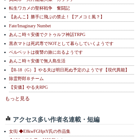
転生ワカメの聖杯戦争 奮闘記
【あんこ】勝手に飛ぶの禁止！【アメコミ風？】
Fate/Imaginary Numbet
あんこ時々安価でクトゥルフ神話TRPG
黒衣マトは死武専でNOTとして暮らしていくようです
ベルベットは復讐の旅に出るようです
あんこ時々安価で無人島生活
【R-18（G）】やる夫は明日死ぬ予定のようです【現代異能】
除霊野郎Ｂチーム
【安価】やる夫RPG
もっと見る
アクセス多い作者名連載・短編
女衒 ◆E8kwFGHptY氏の作品集