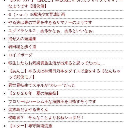
【R-18（G）】【あんこ】やる夫はすっげえブサイクでサマナー
なようです【活俠傳】
∈（・ω・）∋魔法少女育成計画
やる夫は裏の世界を生きるサマナーのようです
ユグドラシル２、あるかなぁ、あるといいなぁ。
混ぜ人の短編集
岩田聡と歩く道
ロイドボーグ
転生したらお気楽貴族生活が出来ると思ってたのに…
【あんこ】やる夫は神州日乃本をダイスで旅をする【なんちゃ
って武侠モノ】
異世界転生でスキルが"カレー"だった
【２０２６年 夏の短編祭】
ブロリーはハーレム王な海賊王を目指すそうです
蛮族島だよやる夫くん
侵略者？ そんなことよりおねショタだ！
【エター】専守防衛蛮族