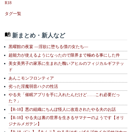
R18
タグ一覧
新まとめ・新人など
黒曜館の夜宴 —淫欲に堕ちる僕の女たち—
超能力が使えるようになったので限界まで極める事にした件
美女美男子の家系に生まれた醜いアヒルのフィジカルギフテッ
ド
あんこモンフロンティア
劣った淫魔弱音ハクの性活
やる夫「催眠アプリを手に入れたんだけど……これ必要だっ
た？」
【R-18】悪の組織にちんぽ怪人に改造されたやる夫のお話
【R-18】やる夫は裏の世界を生きるサマナーのようです【オリ
ジナルメガテン】