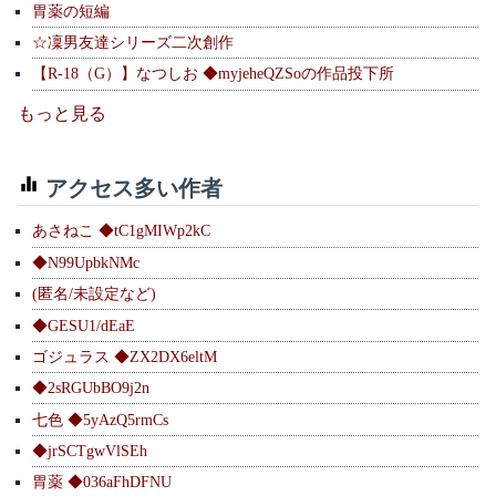
胃薬の短編
☆凜男友達シリーズ二次創作
【R-18（G）】なつしお ◆myjeheQZSoの作品投下所
もっと見る
アクセス多い作者
あさねこ ◆tC1gMIWp2kC
◆N99UpbkNMc
(匿名/未設定など)
◆GESU1/dEaE
ゴジュラス ◆ZX2DX6eltM
◆2sRGUbBO9j2n
七色 ◆5yAzQ5rmCs
◆jrSCTgwVlSEh
胃薬 ◆036aFhDFNU