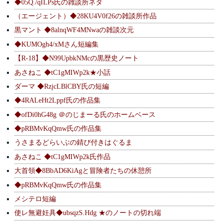
◆05Q./qILPs氏の雑談所ネタ
（エージェント）◆28KU4V0f26の雑談所作品
黒マント ◆8alnqWF4MNwaの雑談次元
◆KUMOgh4/xMさん短編集
【R-18】◆N99UpbkNMcの黒歴史ノート
あさねこ ◆tC1gMIWp2k★小話
ダーマ ◆RzjcLBlCBY氏の短編
◆4RALeHt2Lppf氏の作品集
◆ofDi0hG48g ＠のじまーる氏のホームベース
◆pRBMvKqQmw氏の作品集
うさまるどらいぶの錆び付きはぐるま
あさねこ ◆tC1gMIWp2k氏作品
大首領◆8BbAD6KiAgと冒険者たちの休憩所
◆pRBMvKqQmw氏の作品集
メシテロ短編
使レ無避妊具◆ubsqzS.Hdg ★のノートの切れ端