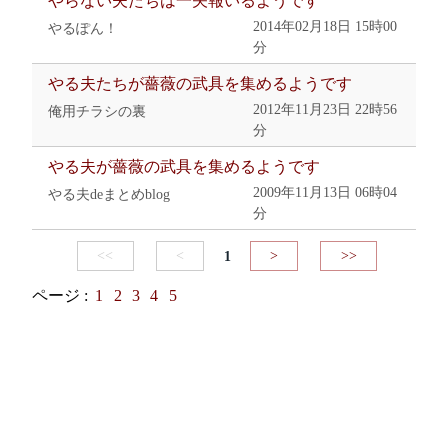
やらない夫たちは一矢報いるようです
2014年02月18日 15時00
やるぽん！
分
やる夫たちが薔薇の武具を集めるようです
2012年11月23日 22時56
俺用チラシの裏
分
やる夫が薔薇の武具を集めるようです
2009年11月13日 06時04
やる夫deまとめblog
分
<<
<
1
>
>>
ページ :
1
2
3
4
5