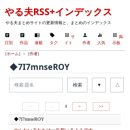
やる夫RSS+インデックス
やる夫まとめサイトの更新情報と、まとめのインデックス
サ
掲
日別
作品
連載
タグ
イト
作者
人気
示板
[
ホーム
]
>
[
作者
]
◆7I7mnseROY
検索
▼
△
<<
<
1
>
>>
◆7I7mnseROY