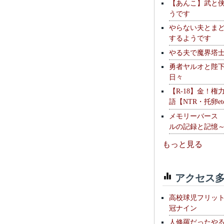
【あんこ】武と
うです
やらない夫とま
するようです
やる夫で魔界塔士S
勇者ヤルオと陛
日々
【R-18】金！権
語【NTR・托卵et
メモリーバース
ルの記録と記憶
もっと見る
アクセス多
高校球児フリッ
冠ナイン
人修羅だったや