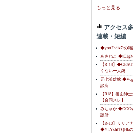
もっと見る
アクセス多
連載・短編
◆yrot2hdiz7tの
あさねこ ◆tC1g
【R-18】◆GESU
くない一人鍋
元七英雄嫁 ◆Vcg
談所
【R18】覆面紳
【合同スレ】
みちゃか ◆OOOs
談所
【R-18】リリア
◆YLYxhfTQH