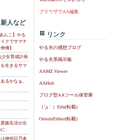
ブラウザでAA編集
新人など
リンク
【あんこ】やる
サイクでサマナ
やる夫の感想ブログ
活俠傳】
法少女育成計画
やる夫系掲示板
界を生きるサマ
AAMZ Viewer
、あるかなぁ、
AAHub
。
ブログ型AAツール保管庫
（´д｀）Edit(転載)
OrinrinEditor(転載)
楽貴族生活が出
のに…
夫は神州日乃本