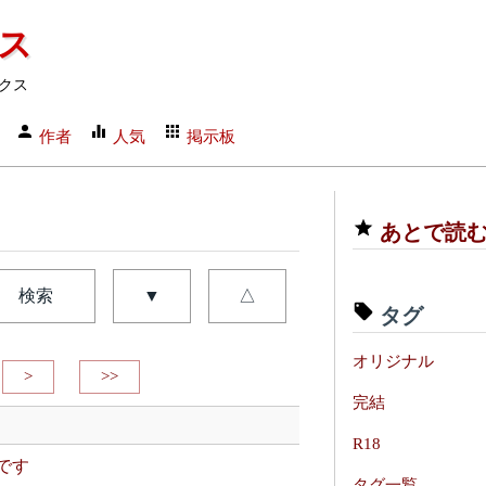
クス
クス
作者
人気
掲示板
あとで読
検索
▼
△
タグ
オリジナル
>
>>
完結
R18
です
タグ一覧