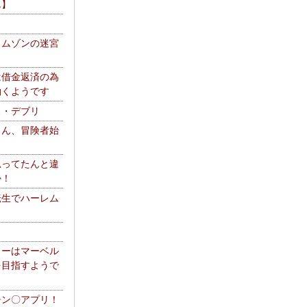
エ】
リムゾンの迷宮
は借金返済の為
働くようです
ス・デブリ
さん、冒険者始
思ってたんと違
か！
転生でハーレム
リーはマーベル
を目指すようで
チン〇アプリ！