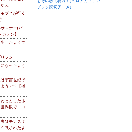
をその歌で聴け！(ヒロアカファン
ちゃん
ブック読切アニメ)
】モブ？が行く
跡
サマナー(パ
メガテン】
転生したようで
ゲリヲン
器になったよう
夫は宇宙世紀で
るようです【機
】
ふわっとしたホ
な世界観でエロ
い夫はモンスタ
て召喚されたよ