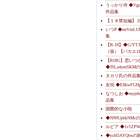
うっかり侍 ◆Vgdl
作品集
【１８禁短編】
いつP ◆nnVmL
集
【R-18】◆G/YT
（仮）【バカエ
【R18G】思いつ
◆JSLa4ymSK
タカリ氏の作品
女衒 ◆E8kwFG
なつしお ◆myje
品集
国際的な小咄
◆N99UpbkNM
ルピア ◆1v1ZP
◆toJd5AYQt