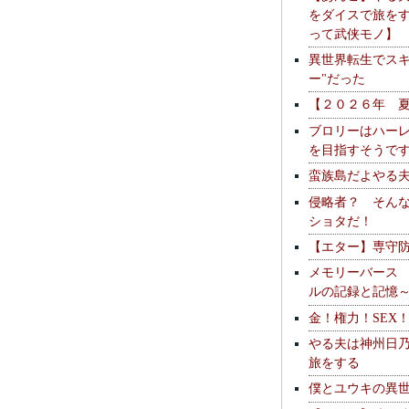
をダイスで旅を
って武侠モノ】
異世界転生でスキ
ー"だった
【２０２６年 
ブロリーはハー
を目指すそうで
蛮族島だよやる
侵略者？ そん
ショタだ！
【エター】専守
メモリーバース
ルの記録と記憶
金！権力！SEX
やる夫は神州日
旅をする
僕とユウキの異