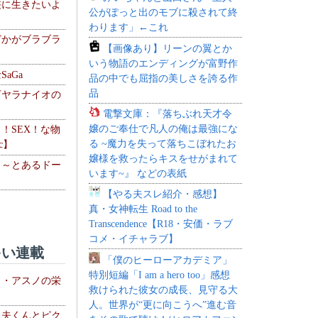
侠に生きたいよ
公がぽっと出のモブに殺されて終
わります」←これ
どかがブラブラ
【画像あり】リーンの翼とか
いう物語のエンディングが富野作
aGa
品の中でも屈指の美しさを誇る作
品
下ヤラナイオの
電撃文庫：『落ちぶれ天才令
嬢のご奉仕で凡人の俺は最強にな
力！SEX！な物
る ~魔力を失って落ちこぼれたお
c】
嬢様を救ったらキスをせがまれて
 ～とあるドー
います~』 などの表紙
～
【やる夫スレ紹介・感想】
真・女神転生 Road to the
Transcendence【R18・安価・ラブ
コメ・イチャラブ】
い連載
「僕のヒーローアカデミア」
特別短編「I am a hero too」感想
ト・アスノの栄
救けられた彼女の成長、見守る大
人。世界が“更に向こうへ”進む音
る夫くんとピク