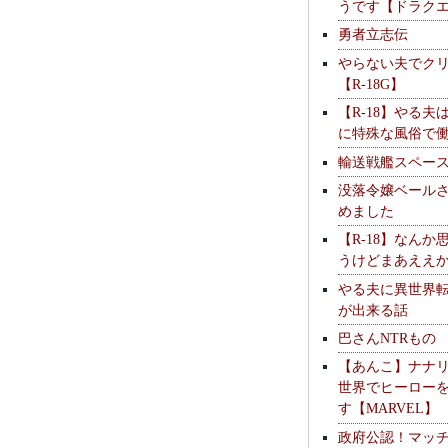
うです【ドラク
勇者立志伝
やらない夫でク
【R-18G】
【R-18】やる夫
に特殊な風俗で
輸送戦艦スペー
没落令嬢ベール
めました
【R-18】なんか
うけどまあええ
やる夫に異世界
が出来る話
巴さんNTRもの
【あんこ】ナナ
世界でヒーロー
す【MARVEL】
政府公認！マッ