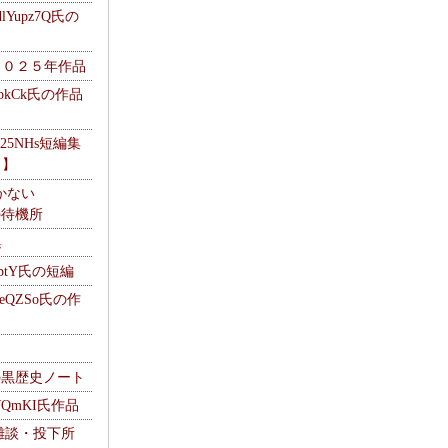
Yupz7Q氏の
２０２５年作品
UbkCk氏の作品
325NHs短編集
ロ】
かない
Mの待機所
集
HptY氏の短編
heQZSo氏の作
cの黒歴史ノート
WQmKI氏作品
wの雑談・投下所