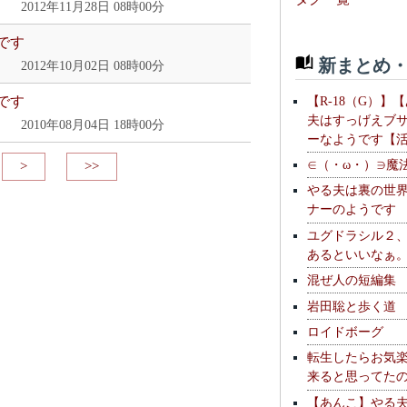
2012年11月28日 08時00分
です
新まとめ・
2012年10月02日 08時00分
です
【R-18（G）】
夫はすっげえブ
2010年08月04日 18時00分
ーなようです【
∈（・ω・）∋魔
>
>>
やる夫は裏の世
ナーのようです
ユグドラシル２
あるといいなぁ
混ぜ人の短編集
岩田聡と歩く道
ロイドボーグ
転生したらお気
来ると思ってた
【あんこ】やる