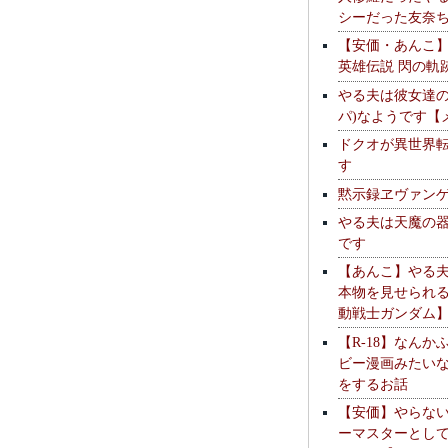
シーだった友奈
【安価・あんこ
英雄伝説 閃の軌
やる夫は彼女達の
パ)なようです【
ドクオが異世界
す
黙示録ヱヴァン
やる夫は天魔の
です
【あんこ】やる
本物を見せられ
動戦士ガンダム
【R-18】なんか
ビー漫画みたい
をするお話
【安価】やらな
ーマスターとし