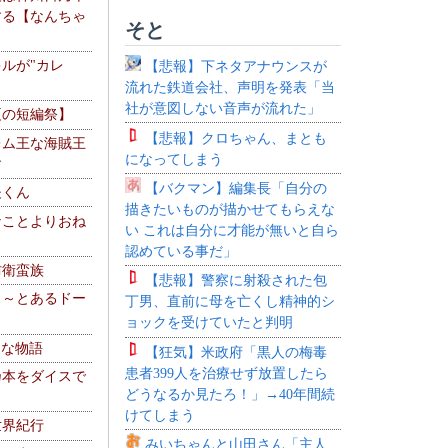
する【なんちゃ
そと
ルが"カレ
【悲報】下ネタアナウンスが
流れた鉄道会社、声明を発表「当
社が意図しない音声が流れた」
夏の短編祭】
【悲報】クロちゃん、まとも
レム王な海賊王
になってしまう
す
【バクマン】編集長「自分の
夫くん
描きたいものが描かせてもらえな
なことよりおね
い これは自分に才能が無いと自ら
認めている事だ」
防衛蛮族
【悲報】警察に射殺された包
 ～とあるドー
丁男、直前に母を亡くし精神的シ
～
ョックを受けていたと判明
！な物語
【狂気】米政府「黒人の梅毒
患者399人を治療せず放置したら
乃本をダイスで
どうなるか見たろ！」→40年間続
けてしまう
世界紀行
みいちゃんと山田さん「主人