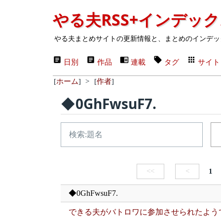
やる夫RSS+インデッ
やる夫まとめサイトの更新情報と、まとめのインデッ
日別
作品
連載
タグ
サイト
[
ホーム
]
>
[
作者
]
◆0GhFwsuF7.
<<
<
1
◆0GhFwsuF7.
できる夫がバトロワに参加させられたよう