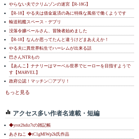
やらない夫でクリムゾンの迷宮【R-18G】
【R-18】やる夫は借金返済の為に特殊な風俗で働くようです
輸送戦艦スペース・デブリ
没落令嬢ベールさん、冒険者始めました
【R-18】なんか思ってたんと違うけどまあええか！
やる夫に異世界転生でハーレムが出来る話
巴さんNTRもの
【あんこ】ナナリーはマーベル世界でヒーローを目指すようで
す【MARVEL】
政府公認！マッチン〇アプリ！
もっと見る
アクセス多い作者名連載・短編
◆yrot2hdiz7tの雑記帳
あさねこ ◆tC1gMIWp2k氏作品