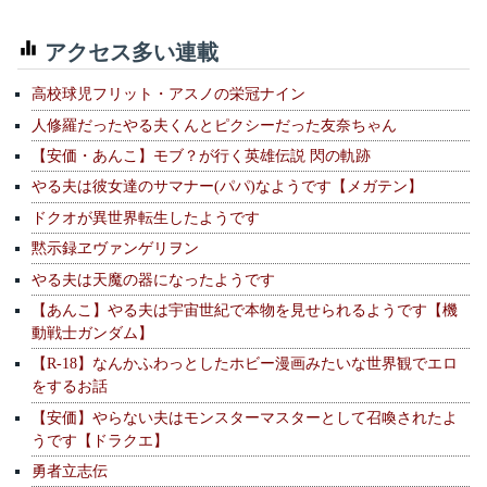
アクセス多い連載
高校球児フリット・アスノの栄冠ナイン
人修羅だったやる夫くんとピクシーだった友奈ちゃん
【安価・あんこ】モブ？が行く英雄伝説 閃の軌跡
やる夫は彼女達のサマナー(パパ)なようです【メガテン】
ドクオが異世界転生したようです
黙示録ヱヴァンゲリヲン
やる夫は天魔の器になったようです
【あんこ】やる夫は宇宙世紀で本物を見せられるようです【機
動戦士ガンダム】
【R-18】なんかふわっとしたホビー漫画みたいな世界観でエロ
をするお話
【安価】やらない夫はモンスターマスターとして召喚されたよ
うです【ドラクエ】
勇者立志伝