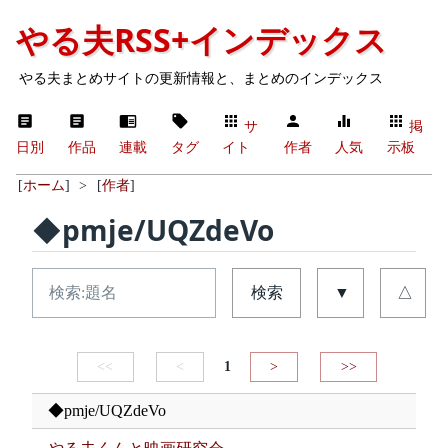
やる夫RSS+インデックス
やる夫まとめサイトの更新情報と、まとめのインデックス
サ
掲
日別
作品
連載
タグ
イト
作者
人気
示板
[
ホーム
]
>
[
作者
]
◆pmje/UQZdeVo
検索
▼
△
<<
<
1
>
>>
◆pmje/UQZdeVo