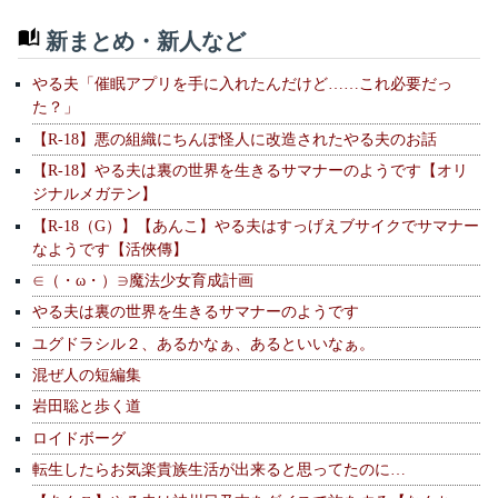
新まとめ・新人など
やる夫「催眠アプリを手に入れたんだけど……これ必要だっ
た？」
【R-18】悪の組織にちんぽ怪人に改造されたやる夫のお話
【R-18】やる夫は裏の世界を生きるサマナーのようです【オリ
ジナルメガテン】
【R-18（G）】【あんこ】やる夫はすっげえブサイクでサマナー
なようです【活俠傳】
∈（・ω・）∋魔法少女育成計画
やる夫は裏の世界を生きるサマナーのようです
ユグドラシル２、あるかなぁ、あるといいなぁ。
混ぜ人の短編集
岩田聡と歩く道
ロイドボーグ
転生したらお気楽貴族生活が出来ると思ってたのに…