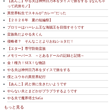
【あんこ】やる夫は神州日乃本をダイスで旅をする【なんちゃ
って武侠モノ】
異世界転生でスキルが"カレー"だった
【２０２６年 夏の短編祭】
ブロリーはハーレム王な海賊王を目指すそうです
蛮族島だよやる夫くん
侵略者？ そんなことよりおねショタだ！
【エター】専守防衛蛮族
メモリーバース ～とあるドールの記録と記憶～
金！権力！SEX！な物語
やる夫は神州日乃本をダイスで旅をする
僕とユウキの異世界紀行
【あんこ】武と侠に生きたいようです
やらない夫とまどかがブラブラするようです
やる夫で魔界塔士SaGa
もっと見る