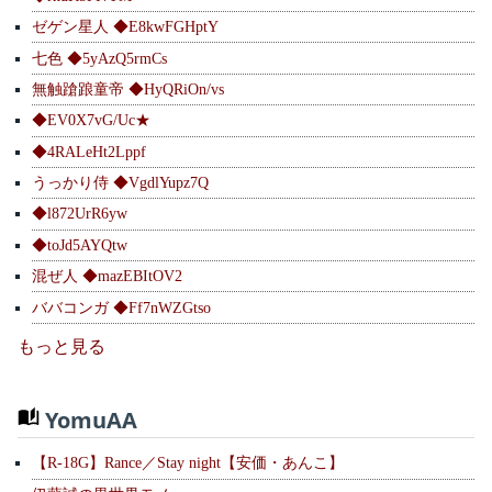
ゼゲン星人 ◆E8kwFGHptY
七色 ◆5yAzQ5rmCs
無触蹌踉童帝 ◆HyQRiOn/vs
◆EV0X7vG/Uc★
◆4RALeHt2Lppf
うっかり侍 ◆VgdlYupz7Q
◆l872UrR6yw
◆toJd5AYQtw
混ぜ人 ◆mazEBItOV2
ババコンガ ◆Ff7nWZGtso
もっと見る
YomuAA
【R-18G】Rance／Stay night【安価・あんこ】