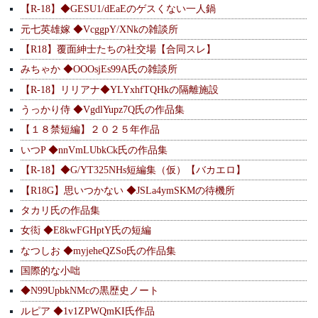
【R-18】◆GESU1/dEaEのゲスくない一人鍋
元七英雄嫁 ◆VcggpY/XNkの雑談所
【R18】覆面紳士たちの社交場【合同スレ】
みちゃか ◆OOOsjEs99A氏の雑談所
【R-18】リリアナ◆YLYxhfTQHkの隔離施設
うっかり侍 ◆VgdlYupz7Q氏の作品集
【１８禁短編】２０２５年作品
いつP ◆nnVmLUbkCk氏の作品集
【R-18】◆G/YT325NHs短編集（仮）【バカエロ】
【R18G】思いつかない ◆JSLa4ymSKMの待機所
タカリ氏の作品集
女衒 ◆E8kwFGHptY氏の短編
なつしお ◆myjeheQZSo氏の作品集
国際的な小咄
◆N99UpbkNMcの黒歴史ノート
ルピア ◆1v1ZPWQmKI氏作品