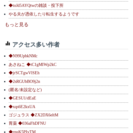
◆toJd5AYQtwの雑談・投下所
やる夫が憑依したり転生するようです
もっと見る
アクセス多い作者
◆N99UpbkNMc
あさねこ ◆tC1gMIWp2kC
◆jrSCTgwVlSEh
◆2sRGUbBO9j2n
(匿名/未設定など)
◆GESU1/dEaE
◆xqs6E2kxUA
ゴジュラス ◆ZX2DX6eltM
胃薬 ◆036aFhDFNU
◆rnuK5PIvTM