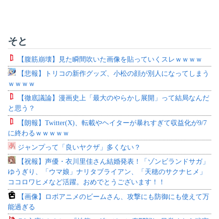
そと
【腹筋崩壊】見た瞬間吹いた画像を貼っていくスレｗｗｗｗ
【悲報】トリコの新作グッズ、小松の顔が別人になってしまう
ｗｗｗｗ
【徹底議論】漫画史上「最大のやらかし展開」って結局なんだ
と思う？
【朗報】Twitter(X)、転載やヘイターが暴れすぎて収益化が9/7
に終わるｗｗｗｗｗ
ジャンプって「良いヤクザ」多くない？
【祝報】声優・衣川里佳さん結婚発表！「ゾンビランドサガ」
ゆうぎり、「ウマ娘」ナリタブライアン、「天穂のサクナヒメ」
ココロワヒメなど活躍。おめでとうございます！！
【画像】ロボアニメのビームさん、攻撃にも防御にも使えて万
能過ぎる