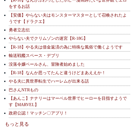
【R-18】なんかふわっとしたホビー漫画みたいな世界観でエロ
をするお話
【安価】やらない夫はモンスターマスターとして召喚されたよ
うです【ドラクエ】
勇者立志伝
やらない夫でクリムゾンの迷宮【R-18G】
【R-18】やる夫は借金返済の為に特殊な風俗で働くようです
輸送戦艦スペース・デブリ
没落令嬢ベールさん、冒険者始めました
【R-18】なんか思ってたんと違うけどまあええか！
やる夫に異世界転生でハーレムが出来る話
巴さんNTRもの
【あんこ】ナナリーはマーベル世界でヒーローを目指すようで
す【MARVEL】
政府公認！マッチン〇アプリ！
もっと見る