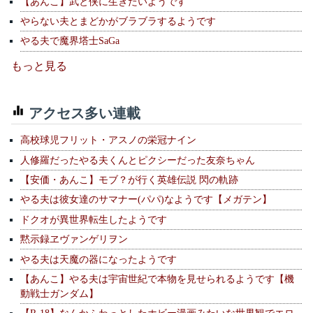
【あんこ】武と侠に生きたいようです
やらない夫とまどかがブラブラするようです
やる夫で魔界塔士SaGa
もっと見る
アクセス多い連載
高校球児フリット・アスノの栄冠ナイン
人修羅だったやる夫くんとピクシーだった友奈ちゃん
【安価・あんこ】モブ？が行く英雄伝説 閃の軌跡
やる夫は彼女達のサマナー(パパ)なようです【メガテン】
ドクオが異世界転生したようです
黙示録ヱヴァンゲリヲン
やる夫は天魔の器になったようです
【あんこ】やる夫は宇宙世紀で本物を見せられるようです【機
動戦士ガンダム】