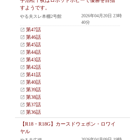
宇治松千夜はロボットホビーで優勝を目指
すようです。
2026年04月20日 23時
やる夫スレ本棚2号館
40分
第47話
第46話
第45話
第44話
第43話
第42話
第41話
第40話
第39話
第38話
第37話
第36話
【R18・R18G】カースドウェポン・ロワイ
ヤル
2026年04月09日 19時