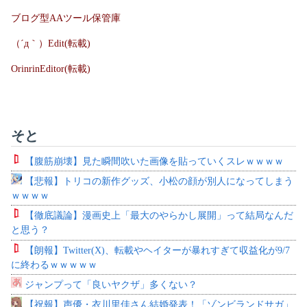
ブログ型AAツール保管庫
（´д｀）Edit(転載)
OrinrinEditor(転載)
そと
【腹筋崩壊】見た瞬間吹いた画像を貼っていくスレｗｗｗｗ
【悲報】トリコの新作グッズ、小松の顔が別人になってしまう
ｗｗｗｗ
【徹底議論】漫画史上「最大のやらかし展開」って結局なんだ
と思う？
【朗報】Twitter(X)、転載やヘイターが暴れすぎて収益化が9/7
に終わるｗｗｗｗｗ
ジャンプって「良いヤクザ」多くない？
【祝報】声優・衣川里佳さん結婚発表！「ゾンビランドサガ」