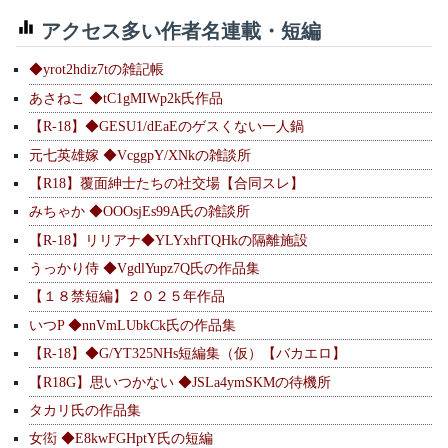
アクセス多い作者名連載・短編
◆yrot2hdiz7tの雑記帳
あさねこ ◆tC1gMIWp2k氏作品
【R-18】◆GESU1/dEaEのゲスくない一人鍋
元七英雄嫁 ◆VcggpY/XNkの雑談所
【R18】覆面紳士たちの社交場【合同スレ】
みちゃか ◆OOOsjEs99A氏の雑談所
【R-18】リリアナ◆YLYxhfTQHkの隔離施設
うっかり侍 ◆VgdlYupz7Q氏の作品集
【１８禁短編】２０２５年作品
いつP ◆nnVmLUbkCk氏の作品集
【R-18】◆G/YT325NHs短編集（仮）【バカエロ】
【R18G】思いつかない ◆JSLa4ymSKMの待機所
タカリ氏の作品集
女衒 ◆E8kwFGHptY氏の短編