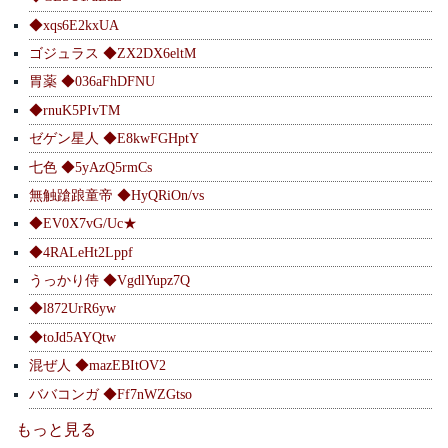
◆xqs6E2kxUA
ゴジュラス ◆ZX2DX6eltM
胃薬 ◆036aFhDFNU
◆rnuK5PIvTM
ゼゲン星人 ◆E8kwFGHptY
七色 ◆5yAzQ5rmCs
無触蹌踉童帝 ◆HyQRiOn/vs
◆EV0X7vG/Uc★
◆4RALeHt2Lppf
うっかり侍 ◆VgdlYupz7Q
◆l872UrR6yw
◆toJd5AYQtw
混ぜ人 ◆mazEBItOV2
ババコンガ ◆Ff7nWZGtso
もっと見る