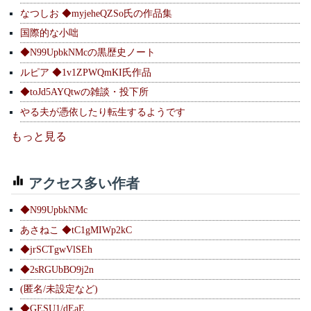
なつしお ◆myjeheQZSo氏の作品集
国際的な小咄
◆N99UpbkNMcの黒歴史ノート
ルピア ◆1v1ZPWQmKI氏作品
◆toJd5AYQtwの雑談・投下所
やる夫が憑依したり転生するようです
もっと見る
アクセス多い作者
◆N99UpbkNMc
あさねこ ◆tC1gMIWp2kC
◆jrSCTgwVlSEh
◆2sRGUbBO9j2n
(匿名/未設定など)
◆GESU1/dEaE