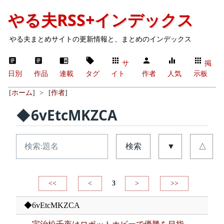
やる夫RSS+インデックス
やる夫まとめサイトの更新情報と、まとめのインデックス
サ
掲
日別
作品
連載
タグ
イト
作者
人気
示板
[
ホーム
]
>
[
作者
]
◆6vEtcMKZCA
検索
▼
△
<<
<
3
>
>>
◆6vEtcMKZCA