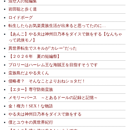
混ぜ人の短編集
岩田聡と歩く道
ロイドボーグ
転生したらお気楽貴族生活が出来ると思ってたのに…
【あんこ】やる夫は神州日乃本をダイスで旅をする【なんちゃ
って武侠モノ】
異世界転生でスキルが"カレー"だった
【２０２６年 夏の短編祭】
ブロリーはハーレム王な海賊王を目指すそうです
蛮族島だよやる夫くん
侵略者？ そんなことよりおねショタだ！
【エター】専守防衛蛮族
メモリーバース ～とあるドールの記録と記憶～
金！権力！SEX！な物語
やる夫は神州日乃本をダイスで旅をする
僕とユウキの異世界紀行