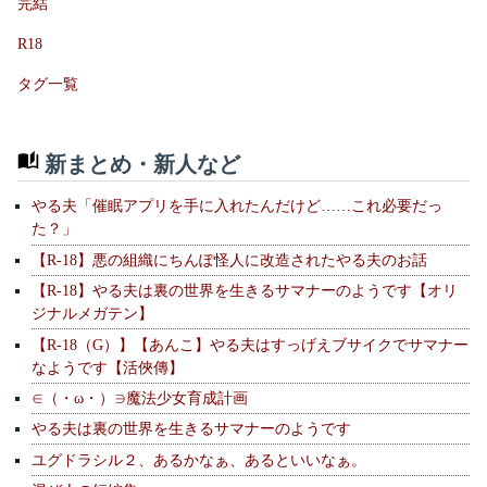
完結
R18
タグ一覧
新まとめ・新人など
やる夫「催眠アプリを手に入れたんだけど……これ必要だっ
た？」
【R-18】悪の組織にちんぽ怪人に改造されたやる夫のお話
【R-18】やる夫は裏の世界を生きるサマナーのようです【オリ
ジナルメガテン】
【R-18（G）】【あんこ】やる夫はすっげえブサイクでサマナー
なようです【活俠傳】
∈（・ω・）∋魔法少女育成計画
やる夫は裏の世界を生きるサマナーのようです
ユグドラシル２、あるかなぁ、あるといいなぁ。