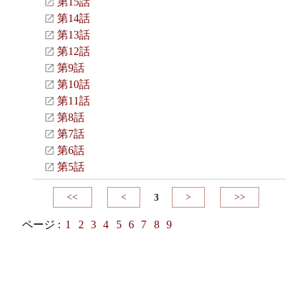
第15話
第14話
第13話
第12話
第9話
第10話
第11話
第8話
第7話
第6話
第5話
<<
<
3
>
>>
ページ :
1
2
3
4
5
6
7
8
9