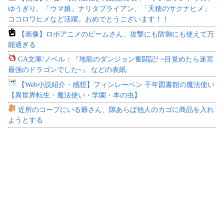
ゆうぎり、「ウマ娘」ナリタブライアン、「天穂のサクナヒメ」
ココロワヒメなど活躍。おめでとうございます！！
【画像】ロボアニメのビームさん、攻撃にも防御にも使えて万
能過ぎる
GA文庫/ノベル：『地龍のダンジョン奮闘記! ~目覚めたら迷宮
最強のドラゴンでした~』 などの表紙
【Web小説紹介・感想】フィンレーベン 千年図書館の魔法使い
【異世界転生・魔法使い・学園・本の虫】
近所のコープにいる爺さん、隙あらば他人のカゴに商品を入れ
ようとする