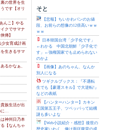
は裏の世界を生
そと
ようです【オリ
】
【悲報】ちいかわパンのお値
【あんこ】やる
段、お前らの想像の12倍高いｗｗ
サイクでサマナ
ｗｗ
活俠傳】
日本韓国台湾「少子化です」
法少女育成計画
←わかる 中国北朝鮮「少子化で
界を生きるサマ
す」←強権国家でも止められない
のかよ
、あるかなぁ、
【画像】あのちゃん、なんか
。
別人になる
ツギクルブックス：『不遇転
生でも【豪運スキル】で大逆転!』
などの表紙
【ハンターハンター】カキン
楽貴族生活が出
王国第五王子、ツベッパって結構
のに…
謎も多いよな
夫は神州日乃本
【Web小説紹介・感想】後世の
する【なんちゃ
歴史家いわく、俺は面従腹背の成