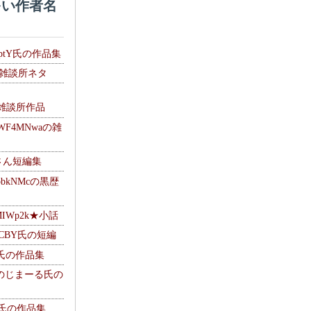
い作者名
HptY氏の作品集
氏の雑談所ネタ
）
6の雑談所作品
WF4MNwaの雑
Mさん短編集
pbkNMcの黒歴
MIWp2k★小話
BlCBY氏の短編
pf氏の作品集
g ＠のじまーる氏の
w氏の作品集