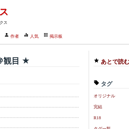
クス
クス
作者
人気
掲示板
 ＠観目 ★
あとで読
タグ
オリジナル
完結
R18
タグ一覧