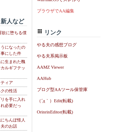
ブラウザでAA編集
新人など
リンク
淫欲に堕ちる僕
やる夫の感想ブログ
ようになったの
る事にした件
やる夫系掲示板
系に生まれた醜
AAMZ Viewer
ジカルギフテッ
AAHub
ンティア
ブログ型AAツール保管庫
ハクの性活
プリを手に入れ
（´д｀）Edit(転載)
これ必要だっ
OrinrinEditor(転載)
織にちんぽ怪人
る夫のお話