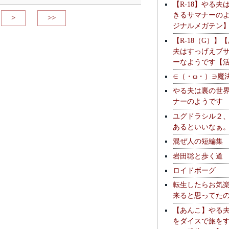
【R-18】やる夫
きるサマナーの
>
>>
ジナルメガテン
【R-18（G）】
夫はすっげえブ
ーなようです【
∈（・ω・）∋魔
やる夫は裏の世
ナーのようです
ユグドラシル２
あるといいなぁ
混ぜ人の短編集
岩田聡と歩く道
ロイドボーグ
転生したらお気
来ると思ってた
【あんこ】やる
をダイスで旅を