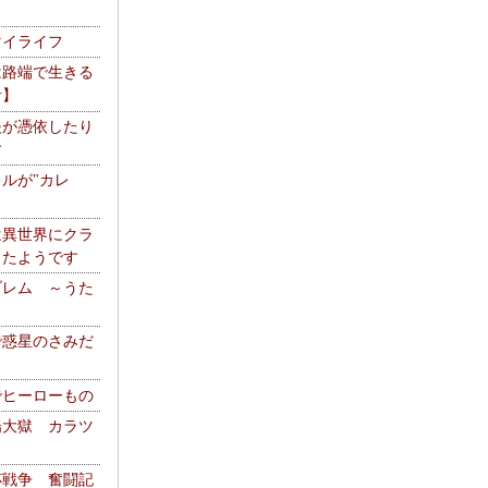
マイライフ
は路端で生きる
者】
夫が憑依したり
す
ルが"カレ
は異世界にクラ
ったようです
ブレム ～うた
で惑星のさみだ
でヒーローもの
陽大獄 カラツ
杯戦争 奮闘記