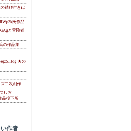
ぶの錆び付きは
MIWp2k氏作品
KiAgと冒険者
w氏の作品集
zS.Hdg ★の
ーズ二次創作
なつしお
oの作品投下所
い作者