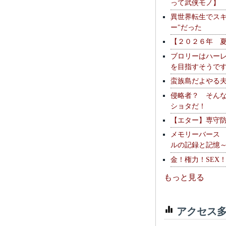
って武侠モノ】
異世界転生でスキ
ー"だった
【２０２６年 
ブロリーはハー
を目指すそうで
蛮族島だよやる
侵略者？ そん
ショタだ！
【エター】専守
メモリーバース
ルの記録と記憶
金！権力！SEX
もっと見る
アクセス多