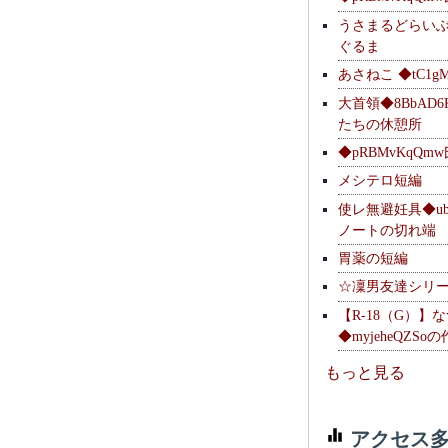
うさまるどらい
ぐるま
あさねこ ◆tC1g
大首領◆8BbAD6
たちの休憩所
◆pRBMvKqQm
メシテロ短編
使レ無避妊具◆ubsq
ノートの切れ端
胃薬の短編
☆凜男友達シリ
【R-18（G）】
◆myjeheQZS
もっと見る
アクセス多