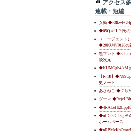
アクセス多
連載・短編
女衒 ◆E8kwFG
◆05Q./qILPs
（エージェント
◆28KU4V0f2
黒マント ◆8alnq
談次元
◆KUMOgh4/x
【R-18】◆N99U
史ノート
あさねこ ◆tC1g
ダーマ ◆RzjcL
◆4RALeHt2Lp
◆ofDi0hG48
ホームベース
◆pRBMvKqQm