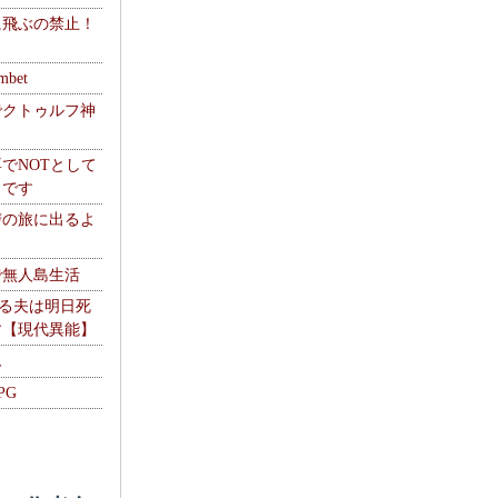
に飛ぶの禁止！
】
mbet
でクトゥルフ神
でNOTとして
うです
讐の旅に出るよ
で無人島生活
やる夫は明日死
す【現代異能】
ム
PG