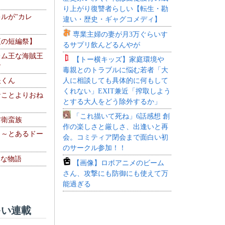
り上がり復讐者らしい【転生・勘
ルが"カレ
違い・歴史・ギャグコメディ】
専業主婦の妻が月3万ぐらいす
夏の短編祭】
るサプリ飲んどるんやが
レム王な海賊王
【トー横キッズ】家庭環境や
す
毒親とのトラブルに悩む若者「大
人に相談しても具体的に何もして
夫くん
くれない」EXIT兼近「搾取しよう
なことよりおね
とする大人をどう除外するか」
「これ描いて死ね」6話感想 創
防衛蛮族
作の楽しさと厳しさ、出逢いと再
 ～とあるドー
会。コミティア閉会まで面白い初
～
のサークル参加！！
！な物語
【画像】ロボアニメのビーム
さん、攻撃にも防御にも使えて万
能過ぎる
い連載