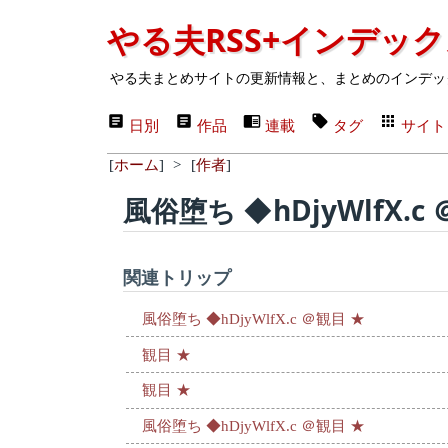
やる夫RSS+インデッ
やる夫まとめサイトの更新情報と、まとめのインデッ
日別
作品
連載
タグ
サイト
[
ホーム
]
>
[
作者
]
風俗堕ち ◆hDjyWlfX.c
関連トリップ
風俗堕ち ◆hDjyWlfX.c ＠観目 ★
観目 ★
観目 ★
風俗堕ち ◆hDjyWlfX.c ＠観目 ★