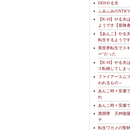
DDSやる夫
ふみふみのNTR
【R-18】やる夫
ようです【冒険
【あんこ】やる
転生するようで
異世界転生でスキ
ー"だった
【R-18】やる夫
ス転移してしま
ファイアーエム
われるもの～
あんこ時々安価
れ
あんこ時々安価
異聞帯 天秤陰
チ
転生ワカメの聖