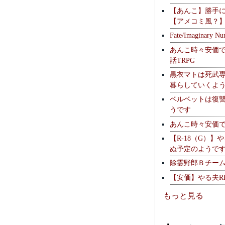
【あんこ】勝手
【アメコミ風？
Fate/Imaginary Nu
あんこ時々安価
話TRPG
黒衣マトは死武専
暮らしていくよ
ベルベットは復
うです
あんこ時々安価
【R-18（G）】
ぬ予定のようで
除霊野郎Ｂチー
【安価】やる夫R
もっと見る