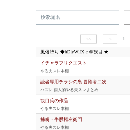
<<
<
1
風俗堕ち ◆hDjyWlfX.c ＠観目 ★
イチャラブリクエスト
やる夫スレ本棚
読者専用チラシの裏 冒険者二次
ハズレ 個人的やる夫スレまとめ
観目氏の作品
やる夫スレ本棚
捕虜・牛股権左衛門
やる夫スレ本棚