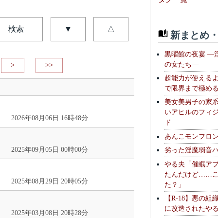
検索
▼
△
新まとめ・
黒曜館の夜宴 —
の女たち—
>
>>
超能力が使える
で限界まで極め
美女美男子の家
いアヒルのフィ
2026年08月06日 16時48分
ド
あんこモンフロ
2025年09月05日 00時00分
劣った淫魔弱音
やる夫「催眠ア
たんだけど……
2025年08月29日 20時05分
た？」
【R-18】悪の組
に改造されたや
2025年03月08日 20時28分