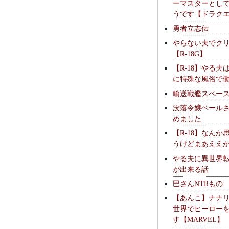
ーマスターとし
うです【ドラク
勇者立志伝
やらない夫でク
【R-18G】
【R-18】やる夫
に特殊な風俗で
輸送戦艦スペー
没落令嬢ベール
めました
【R-18】なんか
うけどまあええ
やる夫に異世界
が出来る話
巴さんNTRもの
【あんこ】ナナ
世界でヒーロー
す【MARVEL】