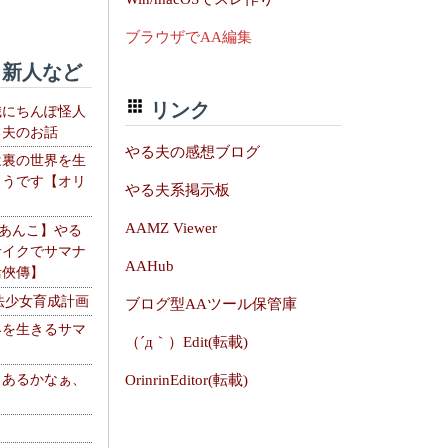
ブラウザでAA編集
新人など
リンク
織にちんぽ怪人
る夫のお話
やる夫の感想ブログ
は裏の世界を生
ようです【オリ
やる夫系掲示板
】
AAMZ Viewer
【あんこ】やる
サイクでサマナ
AAHub
活俠傳】
法少女育成計画
ブログ型AAツール保管庫
界を生きるサマ
（´д｀）Edit(転載)
、あるかなぁ、
OrinrinEditor(転載)
。