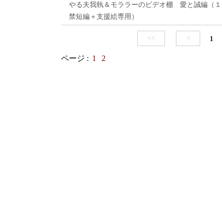
やる夫我執＆モララーのビデオ棚 愛と誠編（１
禁短編＋支援絵専用）
<<
<
1
ページ :
1
2