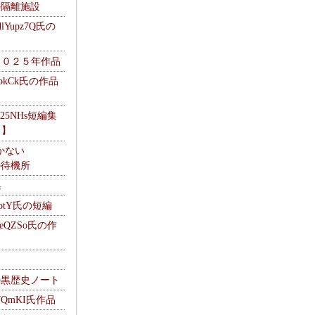
kの隔離施設
Yupz7Q氏の
２０２５年作品
UbkCk氏の作品
325NHs短編集
ロ】
かない
Mの待機所
集
HptY氏の短編
heQZSo氏の作
cの黒歴史ノート
WQmKI氏作品