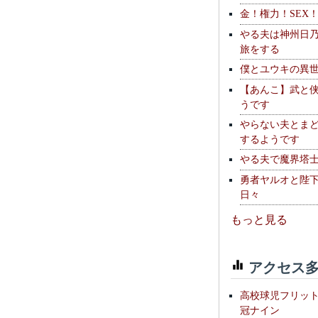
金！権力！SEX
やる夫は神州日
旅をする
僕とユウキの異
【あんこ】武と
うです
やらない夫とま
するようです
やる夫で魔界塔士S
勇者ヤルオと陛
日々
もっと見る
アクセス多
高校球児フリッ
冠ナイン