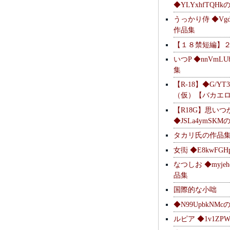
◆YLYxhfTQH
うっかり侍 ◆Vgdl
作品集
【１８禁短編】
いつP ◆nnVmL
集
【R-18】◆G/YT
（仮）【バカエ
【R18G】思いつ
◆JSLa4ymSK
タカリ氏の作品
女衒 ◆E8kwFG
なつしお ◆myje
品集
国際的な小咄
◆N99UpbkNM
ルピア ◆1v1ZP