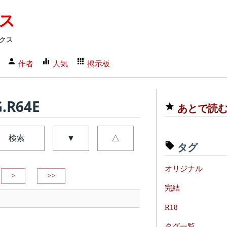
クス
クス
作者
人気
掲示板
R64E
あとで読
検索
▼
△
タグ
オリジナル
>
>>
完結
R18
タグ一覧