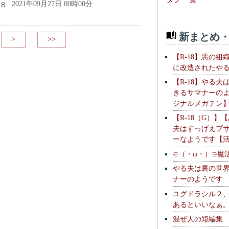
2021年09月27日 00時00分
８
新まとめ・
>
>>
【R-18】悪の組
に改造されたや
【R-18】やる夫
きるサマナーの
ジナルメガテン
【R-18（G）】
夫はすっげえブ
ーなようです【
∈（・ω・）∋魔
やる夫は裏の世
ナーのようです
ユグドラシル２
あるといいなぁ
混ぜ人の短編集