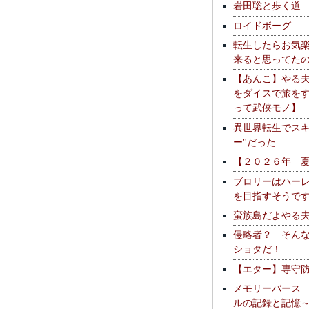
岩田聡と歩く道
ロイドボーグ
転生したらお気
来ると思ってた
【あんこ】やる
をダイスで旅を
って武侠モノ】
異世界転生でスキ
ー"だった
【２０２６年 
ブロリーはハー
を目指すそうで
蛮族島だよやる
侵略者？ そん
ショタだ！
【エター】専守
メモリーバース
ルの記録と記憶