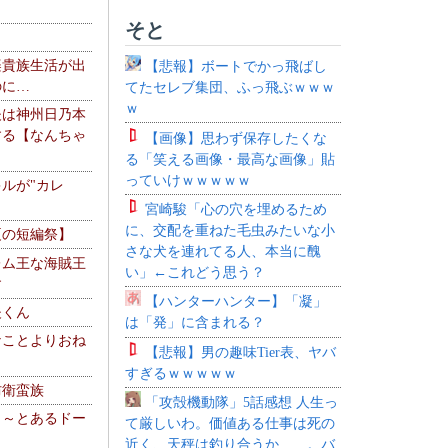
そと
楽貴族生活が出
【悲報】ボートでかっ飛ばし
のに…
てたセレブ集団、ふっ飛ぶｗｗｗ
ｗ
夫は神州日乃本
する【なんちゃ
【画像】思わず保存したくな
る「笑える画像・最高な画像」貼
っていけｗｗｗｗｗ
ルが"カレ
宮崎駿「心の穴を埋めるため
に、交配を重ねた毛虫みたいな小
夏の短編祭】
さな犬を連れてる人、本当に醜
レム王な海賊王
い」←これどう思う？
す
【ハンターハンター】「凝」
夫くん
は「発」に含まれる？
なことよりおね
【悲報】男の趣味Tier表、ヤバ
すぎるｗｗｗｗｗ
防衛蛮族
「攻殻機動隊」5話感想 人生っ
 ～とあるドー
て厳しいわ。価値ある仕事は死の
～
近く、天秤は釣り合うか……。バ