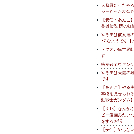
人修羅だったや
シーだった友奈
【安価・あんこ
英雄伝説 閃の軌
やる夫は彼女達の
パ)なようです【
ドクオが異世界
す
黙示録ヱヴァン
やる夫は天魔の
です
【あんこ】やる
本物を見せられ
動戦士ガンダム
【R-18】なんか
ビー漫画みたい
をするお話
【安価】やらな