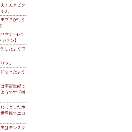
る夫くんとピク
ちゃん
】モブ？が行く
跡
サマナー(パ
メガテン】
転生したようで
ゲリヲン
器になったよう
夫は宇宙世紀で
るようです【機
】
ふわっとしたホ
な世界観でエロ
い夫はモンスタ