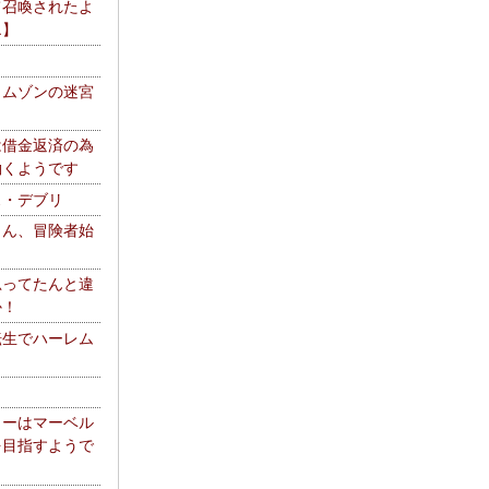
て召喚されたよ
エ】
リムゾンの迷宮
は借金返済の為
働くようです
ス・デブリ
さん、冒険者始
思ってたんと違
か！
転生でハーレム
リーはマーベル
を目指すようで