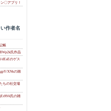
チン〇アプリ！
い作者名
雑記帳
MIWp2k氏作品
1/dEaEのゲス
gpY/XNkの雑
士たちの社交場
jEs99A氏の雑
ナ