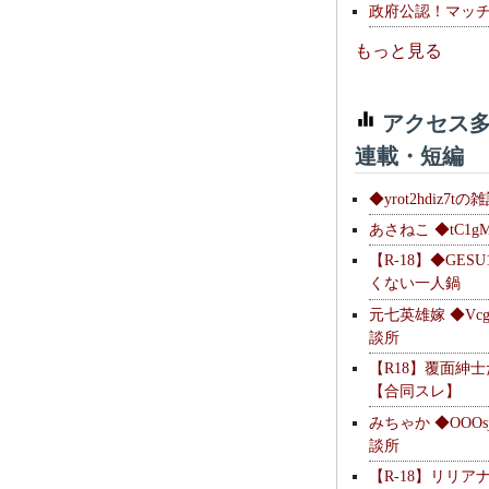
政府公認！マッ
もっと見る
アクセス多
連載・短編
◆yrot2hdiz7tの
あさねこ ◆tC1g
【R-18】◆GESU
くない一人鍋
元七英雄嫁 ◆Vcg
談所
【R18】覆面紳
【合同スレ】
みちゃか ◆OOOs
談所
【R-18】リリア