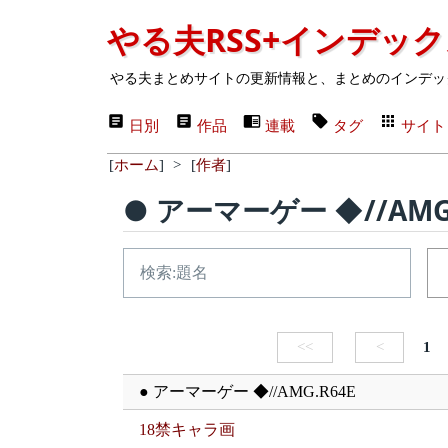
やる夫RSS+インデッ
やる夫まとめサイトの更新情報と、まとめのインデッ
日別
作品
連載
タグ
サイト
[
ホーム
]
>
[
作者
]
● アーマーゲー ◆//AMG.
<<
<
1
● アーマーゲー ◆//AMG.R64E
18禁キャラ画