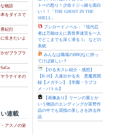
トーの怒り！少佐ドジっ娘も面白
！な物語
い！！「THE GHOST IN THE
乃本をダイスで
SHELL」
ブシロードノベル：『現代忍
世界紀行
者は万能ゆえに異世界迷宮を一人
侠に生きたいよ
でどこまでも深く潜る 1』 などの
表紙
どかがブラブラ
みんなは職場のBBQなに持っ
てけば嬉しい？
aGa
【やる夫スレ紹介・感想】
【R-18】入速出やる夫 悪魔異聞
下ヤラナイオの
録【メガテン】【学園・ラブコ
メ・バトル】
【画像あり】リーンの翼とか
いう物語のエンディングが富野作
品の中でも屈指の美しさを誇る作
い連載
品
ト・アスノの栄