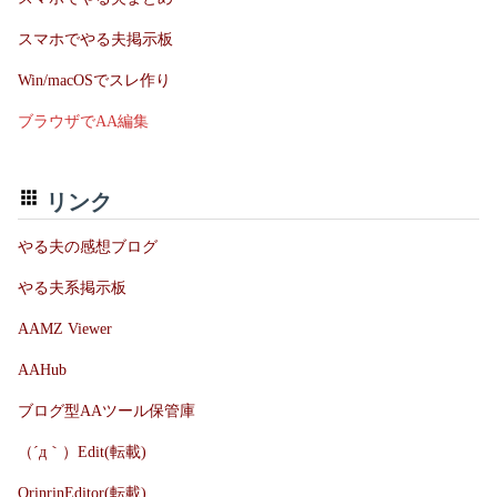
スマホでやる夫掲示板
Win/macOSでスレ作り
ブラウザでAA編集
リンク
やる夫の感想ブログ
やる夫系掲示板
AAMZ Viewer
AAHub
ブログ型AAツール保管庫
（´д｀）Edit(転載)
OrinrinEditor(転載)