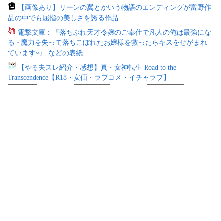
【画像あり】リーンの翼とかいう物語のエンディングが富野作
品の中でも屈指の美しさを誇る作品
電撃文庫：『落ちぶれ天才令嬢のご奉仕で凡人の俺は最強にな
る ~魔力を失って落ちこぼれたお嬢様を救ったらキスをせがまれ
ています~』 などの表紙
【やる夫スレ紹介・感想】真・女神転生 Road to the
Transcendence【R18・安価・ラブコメ・イチャラブ】