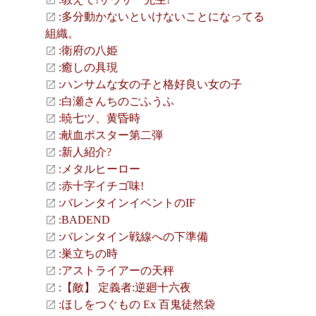
:多分動かないといけないことになってる
組織。
:衛府の八姫
:癒しの具現
:ハンサムな女の子と格好良い女の子
:白瀬さんちのごふうふ
:暁七ツ、黄昏時
:献血ポスター第二弾
:新人紹介?
:メタルヒーロー
:赤十字イチゴ味!
:バレンタインイベントのIF
:BADEND
:バレンタイン戦線への下準備
:巣立ちの時
:アストライアーの天秤
:【敵】 定義者:逆廻十六夜
:ほしをつぐもの Ex 百鬼徒然袋