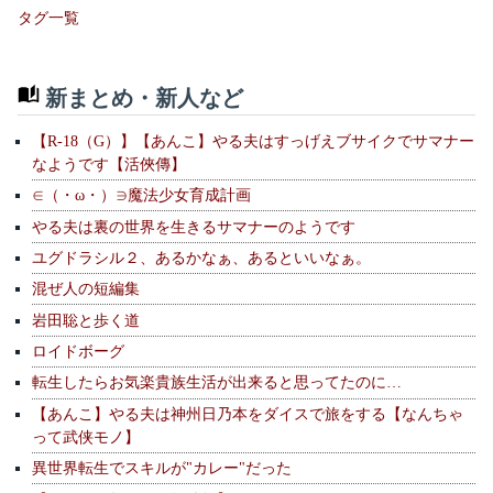
タグ一覧
新まとめ・新人など
【R-18（G）】【あんこ】やる夫はすっげえブサイクでサマナー
なようです【活俠傳】
∈（・ω・）∋魔法少女育成計画
やる夫は裏の世界を生きるサマナーのようです
ユグドラシル２、あるかなぁ、あるといいなぁ。
混ぜ人の短編集
岩田聡と歩く道
ロイドボーグ
転生したらお気楽貴族生活が出来ると思ってたのに…
【あんこ】やる夫は神州日乃本をダイスで旅をする【なんちゃ
って武侠モノ】
異世界転生でスキルが"カレー"だった