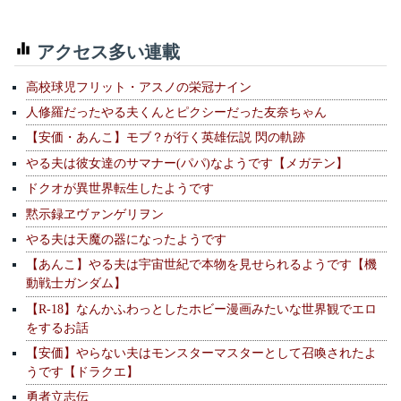
アクセス多い連載
高校球児フリット・アスノの栄冠ナイン
人修羅だったやる夫くんとピクシーだった友奈ちゃん
【安価・あんこ】モブ？が行く英雄伝説 閃の軌跡
やる夫は彼女達のサマナー(パパ)なようです【メガテン】
ドクオが異世界転生したようです
黙示録ヱヴァンゲリヲン
やる夫は天魔の器になったようです
【あんこ】やる夫は宇宙世紀で本物を見せられるようです【機
動戦士ガンダム】
【R-18】なんかふわっとしたホビー漫画みたいな世界観でエロ
をするお話
【安価】やらない夫はモンスターマスターとして召喚されたよ
うです【ドラクエ】
勇者立志伝