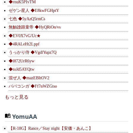
◆rnuK5PIvTM
ゼゲン星人 ◆E8kwFGHptY
七色 ◆5yAzQ5rmCs
無触蹌踉童帝 ◆HyQRiOn/vs
◆EV0X7vG/Uc★
◆4RALeHt2Lppf
うっかり侍 ◆VgdlYupz7Q
◆l872UrR6yw
◆toJd5AYQtw
混ぜ人 ◆mazEBItOV2
ババコンガ ◆Ff7nWZGtso
もっと見る
YomuAA
【R-18G】Rance／Stay night【安価・あんこ】