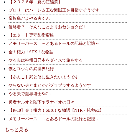
【２０２６年 夏の短編祭】
ブロリーはハーレム王な海賊王を目指すそうです
蛮族島だよやる夫くん
侵略者？ そんなことよりおねショタだ！
【エター】専守防衛蛮族
メモリーバース ～とあるドールの記録と記憶～
金！権力！SEX！な物語
やる夫は神州日乃本をダイスで旅をする
僕とユウキの異世界紀行
【あんこ】武と侠に生きたいようです
やらない夫とまどかがブラブラするようです
やる夫で魔界塔士SaGa
勇者ヤルオと陛下ヤラナイオの日々
【R-18】金！権力！SEX！な物語【NTR・托卵etc】
メモリーバース ～とあるドールの記録と記憶～
もっと見る