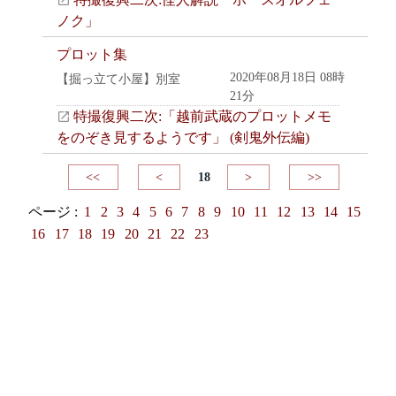
ノク」
プロット集
2020年08月18日 08時
【掘っ立て小屋】別室
21分
特撮復興二次:「越前武蔵のプロットメモ
をのぞき見するようです」 (剣鬼外伝編)
<<
<
18
>
>>
ページ :
1
2
3
4
5
6
7
8
9
10
11
12
13
14
15
16
17
18
19
20
21
22
23