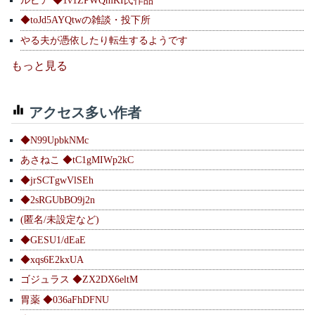
ルピア ◆1v1ZPWQmKI氏作品
◆toJd5AYQtwの雑談・投下所
やる夫が憑依したり転生するようです
もっと見る
アクセス多い作者
◆N99UpbkNMc
あさねこ ◆tC1gMIWp2kC
◆jrSCTgwVlSEh
◆2sRGUbBO9j2n
(匿名/未設定など)
◆GESU1/dEaE
◆xqs6E2kxUA
ゴジュラス ◆ZX2DX6eltM
胃薬 ◆036aFhDFNU