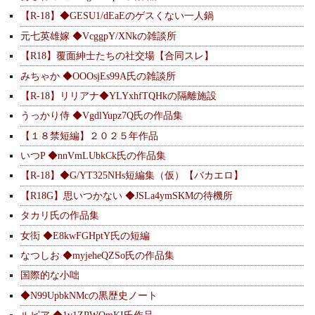
【R-18】◆GESU1/dEaEのゲスくない一人鍋
元七英雄嫁 ◆VcggpY/XNkの雑談所
【R18】覆面紳士たちの社交場【合同スレ】
みちゃか ◆OOOsjEs99A氏の雑談所
【R-18】リリアナ◆YLYxhfTQHkの隔離施設
うっかり侍 ◆VgdlYupz7Q氏の作品集
【１８禁短編】２０２５年作品
いつP ◆nnVmLUbkCk氏の作品集
【R-18】◆G/YT325NHs短編集（仮）【バカエロ】
【R18G】思いつかない ◆JSLa4ymSKMの待機所
タカリ氏の作品集
女衒 ◆E8kwFGHptY氏の短編
なつしお ◆myjeheQZSo氏の作品集
国際的な小咄
◆N99UpbkNMcの黒歴史ノート