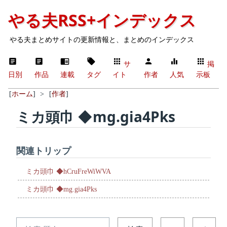
やる夫RSS+インデックス
やる夫まとめサイトの更新情報と、まとめのインデックス
サ
掲
日別
作品
連載
タグ
イト
作者
人気
示板
[
ホーム
]
>
[
作者
]
ミカ頭巾 ◆mg.gia4Pks
関連トリップ
ミカ頭巾 ◆hCruFreWiWVA
ミカ頭巾 ◆mg.gia4Pks