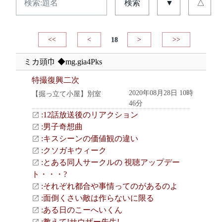
検索
▼
△
<<
<
18
>
>>
ミカ頭巾 ◆mg.gia4Pks
特撮復興二次
2020年08月28日 10時
【掘っ立て小屋】別室
46分
:12話放送後のリアクション
:男子奇想曲
:キスシーンの価値観の違い
:クソガキウィーク
:とある同人サークルの 視聴アップデー
ト・・・?
:それぞれ都合や事情ってのがあるのよ
:面倒くさい敵は作らないに限る
:ある日のこーへいくん
:教えて!サウザー先生!