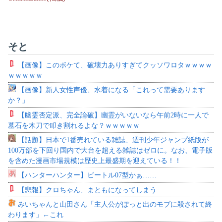
そと
【画像】このボケて、破壊力ありすぎてクッソワロタｗｗｗｗ
ｗｗｗｗｗ
【画像】新人女性声優、水着になる「これって需要あります
か？」
【幽霊否定派、完全論破】幽霊がいないなら午前2時に一人で
墓石を木刀で叩き割れるよな？ｗｗｗｗｗ
【話題】日本で1番売れている雑誌、週刊少年ジャンプ紙版が
100万部を下回り国内で大台を超える雑誌はゼロに。なお、電子版
を含めた漫画市場規模は歴史上最盛期を迎えている！！
【ハンターハンター】ビートル07型かぁ……
【悲報】クロちゃん、まともになってしまう
みいちゃんと山田さん「主人公がぽっと出のモブに殺されて終
わります」←これ