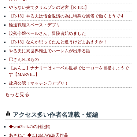
やらない夫でクリムゾンの迷宮【R-18G】
【R-18】やる夫は借金返済の為に特殊な風俗で働くようです
輸送戦艦スペース・デブリ
没落令嬢ベールさん、冒険者始めました
【R-18】なんか思ってたんと違うけどまあええか！
やる夫に異世界転生でハーレムが出来る話
巴さんNTRもの
【あんこ】ナナリーはマーベル世界でヒーローを目指すようで
す【MARVEL】
政府公認！マッチン〇アプリ！
もっと見る
アクセス多い作者名連載・短編
◆yrot2hdiz7tの雑記帳
あさねこ ◆tC1gMIWp2k氏作品