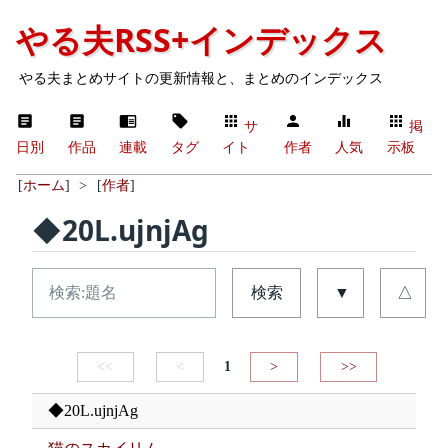
やる夫RSS+インデックス
やる夫まとめサイトの更新情報と、まとめのインデックス
サ
掲
日別
作品
連載
タグ
イト
作者
人気
示板
[
ホーム
]
>
[
作者
]
◆20L.ujnjAg
検索
▼
△
<<
<
1
>
>>
◆20L.ujnjAg