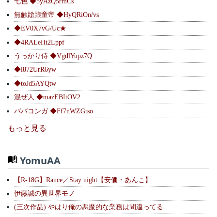
七色 ◆5yAzQ5rmCs
無触蹌踉童帝 ◆HyQRiOn/vs
◆EV0X7vG/Uc★
◆4RALeHt2Lppf
うっかり侍 ◆VgdlYupz7Q
◆l872UrR6yw
◆toJd5AYQtw
混ぜ人 ◆mazEBItOV2
ババコンガ ◆Ff7nWZGtso
もっと見る
YomuAA
【R-18G】Rance／Stay night【安価・あんこ】
伊藤誠の異世界モノ
(三次作品) やはり俺の悪魔的な業務は間違ってる