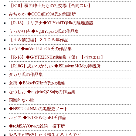
【R18】覆面紳士たちの社交場【合同スレ】
みちゃか ◆OOOsjEs99A氏の雑談所
【R-18】リリアナ◆YLYxhfTQHkの隔離施設
うっかり侍 ◆VgdlYupz7Q氏の作品集
【１８禁短編】２０２５年作品
いつP ◆nnVmLUbkCk氏の作品集
【R-18】◆G/YT325NHs短編集（仮）【バカエロ】
【R18G】思いつかない ◆JSLa4ymSKMの待機所
タカリ氏の作品集
女衒 ◆E8kwFGHptY氏の短編
なつしお ◆myjeheQZSo氏の作品集
国際的な小咄
◆N99UpbkNMcの黒歴史ノート
ルピア ◆1v1ZPWQmKI氏作品
◆toJd5AYQtwの雑談・投下所
やる夫が憑依したり転生するようです