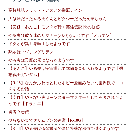
高校球児フリット・アスノの栄冠ナイン
人修羅だったやる夫くんとピクシーだった友奈ちゃん
【安価・あんこ】モブ？が行く英雄伝説 閃の軌跡
やる夫は彼女達のサマナー(パパ)なようです【メガテン】
ドクオが異世界転生したようです
黙示録ヱヴァンゲリヲン
やる夫は天魔の器になったようです
【あんこ】やる夫は宇宙世紀で本物を見せられるようです【機
動戦士ガンダム】
【R-18】なんかふわっとしたホビー漫画みたいな世界観でエロ
をするお話
【安価】やらない夫はモンスターマスターとして召喚されたよ
うです【ドラクエ】
勇者立志伝
やらない夫でクリムゾンの迷宮【R-18G】
【R-18】やる夫は借金返済の為に特殊な風俗で働くようです