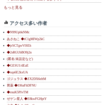
もっと見る
アクセス多い作者
◆N99UpbkNMc
あさねこ ◆tC1gMIWp2kC
◆jrSCTgwVlSEh
◆2sRGUbBO9j2n
(匿名/未設定など)
◆GESU1/dEaE
◆xqs6E2kxUA
ゴジュラス ◆ZX2DX6eltM
胃薬 ◆036aFhDFNU
◆rnuK5PIvTM
ゼゲン星人 ◆E8kwFGHptY