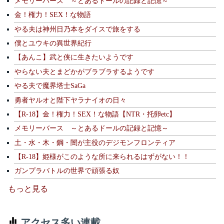
メモリーバース ～とあるドールの記録と記憶～
金！権力！SEX！な物語
やる夫は神州日乃本をダイスで旅をする
僕とユウキの異世界紀行
【あんこ】武と侠に生きたいようです
やらない夫とまどかがブラブラするようです
やる夫で魔界塔士SaGa
勇者ヤルオと陛下ヤラナイオの日々
【R-18】金！権力！SEX！な物語【NTR・托卵etc】
メモリーバース ～とあるドールの記録と記憶～
土・水・木・鋼・闇が主役のデジモンフロンティア
【R-18】姫様がこのような所に来られるはずがない！！
ガンプラバトルの世界で頑張る奴
もっと見る
アクセス多い連載