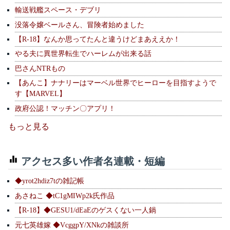
輸送戦艦スペース・デブリ
没落令嬢ベールさん、冒険者始めました
【R-18】なんか思ってたんと違うけどまあええか！
やる夫に異世界転生でハーレムが出来る話
巴さんNTRもの
【あんこ】ナナリーはマーベル世界でヒーローを目指すようで
す【MARVEL】
政府公認！マッチン〇アプリ！
もっと見る
アクセス多い作者名連載・短編
◆yrot2hdiz7tの雑記帳
あさねこ ◆tC1gMIWp2k氏作品
【R-18】◆GESU1/dEaEのゲスくない一人鍋
元七英雄嫁 ◆VcggpY/XNkの雑談所