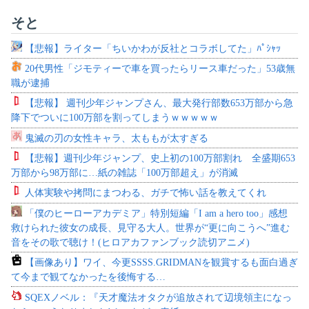
そと
【悲報】ライター「ちいかわが反社とコラボしてた」ﾊﾟｼｬｯ
20代男性「ジモティーで車を買ったらリース車だった」53歳無
職が逮捕
【悲報】 週刊少年ジャンプさん、最大発行部数653万部から急
降下でついに100万部を割ってしまうｗｗｗｗｗ
鬼滅の刃の女性キャラ、太ももが太すぎる
【悲報】週刊少年ジャンプ、史上初の100万部割れ 全盛期653
万部から98万部に…紙の雑誌「100万部超え」が消滅
人体実験や拷問にまつわる、ガチで怖い話を教えてくれ
「僕のヒーローアカデミア」特別短編「I am a hero too」感想
救けられた彼女の成長、見守る大人。世界が“更に向こうへ”進む
音をその歌で聴け！(ヒロアカファンブック読切アニメ)
【画像あり】ワイ、今更SSSS.GRIDMANを観賞するも面白過ぎ
て今まで観てなかったを後悔する…
SQEXノベル：『天才魔法オタクが追放されて辺境領主になっ