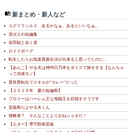
新まとめ・新人など
ユグドラシル２、あるかなぁ、あるといいなぁ。
混ぜ人の短編集
岩田聡と歩く道
ロイドボーグ
転生したらお気楽貴族生活が出来ると思ってたのに…
【あんこ】やる夫は神州日乃本をダイスで旅をする【なんちゃ
って武侠モノ】
異世界転生でスキルが"カレー"だった
【２０２６年 夏の短編祭】
ブロリーはハーレム王な海賊王を目指すそうです
蛮族島だよやる夫くん
侵略者？ そんなことよりおねショタだ！
【エター】専守防衛蛮族