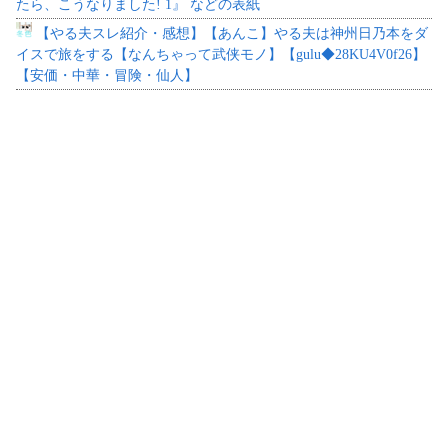
たら、こうなりました! 1』 などの表紙
【やる夫スレ紹介・感想】【あんこ】やる夫は神州日乃本をダ
イスで旅をする【なんちゃって武侠モノ】【gulu◆28KU4V0f26】
【安価・中華・冒険・仙人】