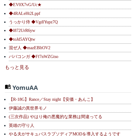
◆EV0X7vG/Uc★
◆4RALeHt2Lppf
うっかり侍 ◆VgdlYupz7Q
◆l872UrR6yw
◆toJd5AYQtw
混ぜ人 ◆mazEBItOV2
ババコンガ ◆Ff7nWZGtso
もっと見る
YomuAA
【R-18G】Rance／Stay night【安価・あんこ】
伊藤誠の異世界モノ
(三次作品) やはり俺の悪魔的な業務は間違ってる
英雄の守り人
やる夫がサキュバスラプソディアMODを導入するようです