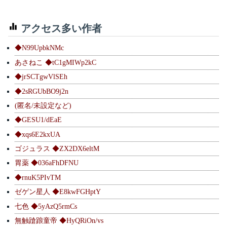
アクセス多い作者
◆N99UpbkNMc
あさねこ ◆tC1gMIWp2kC
◆jrSCTgwVlSEh
◆2sRGUbBO9j2n
(匿名/未設定など)
◆GESU1/dEaE
◆xqs6E2kxUA
ゴジュラス ◆ZX2DX6eltM
胃薬 ◆036aFhDFNU
◆rnuK5PIvTM
ゼゲン星人 ◆E8kwFGHptY
七色 ◆5yAzQ5rmCs
無触蹌踉童帝 ◆HyQRiOn/vs