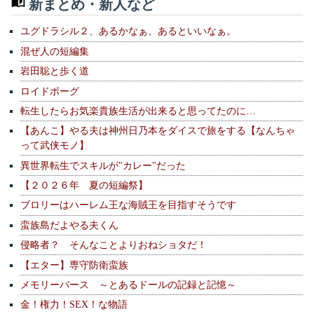
新まとめ・新人など
ユグドラシル２、あるかなぁ、あるといいなぁ。
混ぜ人の短編集
岩田聡と歩く道
ロイドボーグ
転生したらお気楽貴族生活が出来ると思ってたのに…
【あんこ】やる夫は神州日乃本をダイスで旅をする【なんちゃ
って武侠モノ】
異世界転生でスキルが"カレー"だった
【２０２６年 夏の短編祭】
ブロリーはハーレム王な海賊王を目指すそうです
蛮族島だよやる夫くん
侵略者？ そんなことよりおねショタだ！
【エター】専守防衛蛮族
メモリーバース ～とあるドールの記録と記憶～
金！権力！SEX！な物語