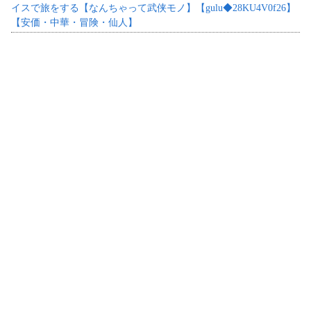
イスで旅をする【なんちゃって武侠モノ】【gulu◆28KU4V0f26】
【安価・中華・冒険・仙人】