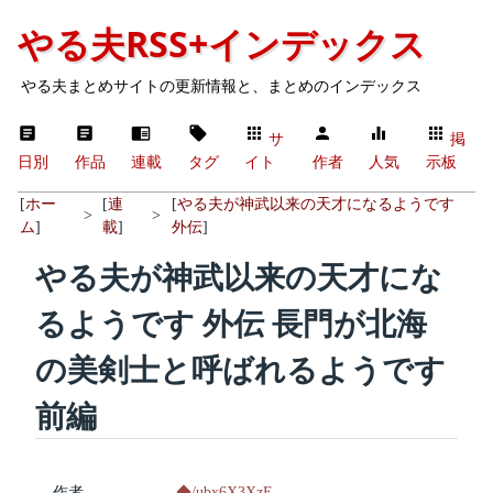
やる夫RSS+インデックス
やる夫まとめサイトの更新情報と、まとめのインデックス
サ
掲
日別
作品
連載
タグ
イト
作者
人気
示板
[
ホー
[
連
[
やる夫が神武以来の天才になるようです
>
>
ム
]
載
]
外伝
]
やる夫が神武以来の天才にな
るようです 外伝 長門が北海
の美剣士と呼ばれるようです
前編
作者
◆/ubx6X3XzE