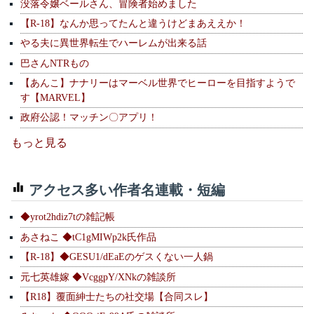
没落令嬢ベールさん、冒険者始めました
【R-18】なんか思ってたんと違うけどまあええか！
やる夫に異世界転生でハーレムが出来る話
巴さんNTRもの
【あんこ】ナナリーはマーベル世界でヒーローを目指すようで
す【MARVEL】
政府公認！マッチン〇アプリ！
もっと見る
アクセス多い作者名連載・短編
◆yrot2hdiz7tの雑記帳
あさねこ ◆tC1gMIWp2k氏作品
【R-18】◆GESU1/dEaEのゲスくない一人鍋
元七英雄嫁 ◆VcggpY/XNkの雑談所
【R18】覆面紳士たちの社交場【合同スレ】