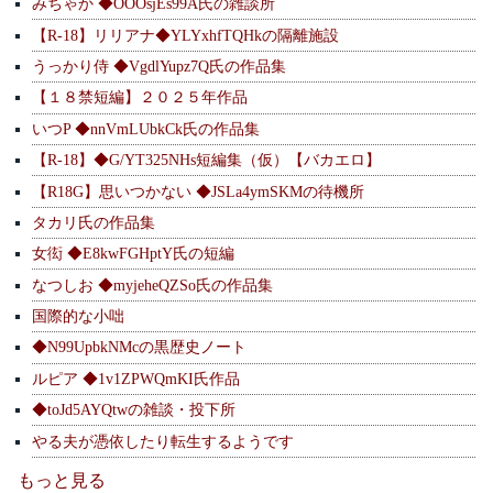
みちゃか ◆OOOsjEs99A氏の雑談所
【R-18】リリアナ◆YLYxhfTQHkの隔離施設
うっかり侍 ◆VgdlYupz7Q氏の作品集
【１８禁短編】２０２５年作品
いつP ◆nnVmLUbkCk氏の作品集
【R-18】◆G/YT325NHs短編集（仮）【バカエロ】
【R18G】思いつかない ◆JSLa4ymSKMの待機所
タカリ氏の作品集
女衒 ◆E8kwFGHptY氏の短編
なつしお ◆myjeheQZSo氏の作品集
国際的な小咄
◆N99UpbkNMcの黒歴史ノート
ルピア ◆1v1ZPWQmKI氏作品
◆toJd5AYQtwの雑談・投下所
やる夫が憑依したり転生するようです
もっと見る