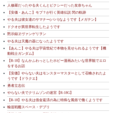
人修羅だったやる夫くんとピクシーだった友奈ちゃん
【安価・あんこ】モブ？が行く英雄伝説 閃の軌跡
やる夫は彼女達のサマナー(パパ)なようです【メガテン】
ドクオが異世界転生したようです
黙示録ヱヴァンゲリヲン
やる夫は天魔の器になったようです
【あんこ】やる夫は宇宙世紀で本物を見せられるようです【機
動戦士ガンダム】
【R-18】なんかふわっとしたホビー漫画みたいな世界観でエロ
をするお話
【安価】やらない夫はモンスターマスターとして召喚されたよ
うです【ドラクエ】
勇者立志伝
やらない夫でクリムゾンの迷宮【R-18G】
【R-18】やる夫は借金返済の為に特殊な風俗で働くようです
輸送戦艦スペース・デブリ