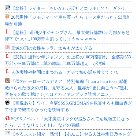
【悲報】ライター「ちいかわが反社とコラボしてた」ﾊﾟｼｬｯ
20代男性「ジモティーで車を買ったらリース車だった」53歳無
職が逮捕
【悲報】 週刊少年ジャンプさん、最大発行部数653万部から急
降下でついに100万部を割ってしまうｗｗｗｗｗ
鬼滅の刃の女性キャラ、太ももが太すぎる
【悲報】週刊少年ジャンプ、史上初の100万部割れ 全盛期653
万部から98万部に…紙の雑誌「100万部超え」が消滅
人体実験や拷問にまつわる、ガチで怖い話を教えてくれ
「僕のヒーローアカデミア」特別短編「I am a hero too」感想
救けられた彼女の成長、見守る大人。世界が“更に向こうへ”進む
音をその歌で聴け！(ヒロアカファンブック読切アニメ)
【画像あり】ワイ、今更SSSS.GRIDMANを観賞するも面白過ぎ
て今まで観てなかったを後悔する…
SQEXノベル：『天才魔法オタクが追放されて辺境領主になっ
たら、こうなりました! 1』 などの表紙
【やる夫スレ紹介・感想】【あんこ】やる夫は神州日乃本をダ