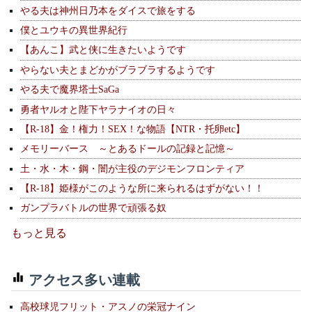
やる夫は神州日乃本をダイスで旅をする
僕とユウキの異世界紀行
【あんこ】武と侠に生きたいようです
やらない夫とまどかがブラブラするようです
やる夫で魔界塔士SaGa
勇者ヤルオと陛下ヤラナイオの日々
【R-18】金！権力！SEX！な物語【NTR・托卵etc】
メモリーバース ～とあるドールの記録と記憶～
土・水・木・鋼・闇が主役のデジモンフロンティア
【R-18】姫様がこのような所に来られるはずがない！！
ガンプラバトルの世界で頑張る奴
もっと見る
アクセス多い連載
高校球児フリット・アスノの栄冠ナイン