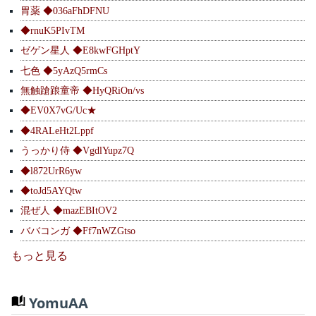
胃薬 ◆036aFhDFNU
◆rnuK5PIvTM
ゼゲン星人 ◆E8kwFGHptY
七色 ◆5yAzQ5rmCs
無触蹌踉童帝 ◆HyQRiOn/vs
◆EV0X7vG/Uc★
◆4RALeHt2Lppf
うっかり侍 ◆VgdlYupz7Q
◆l872UrR6yw
◆toJd5AYQtw
混ぜ人 ◆mazEBItOV2
ババコンガ ◆Ff7nWZGtso
もっと見る
YomuAA