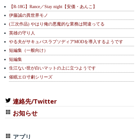
【R-18G】Rance／Stay night【安価・あんこ】
伊藤誠の異世界モノ
(三次作品) やはり俺の悪魔的な業務は間違ってる
英雄の守り人
やる夫がサキュバスラプソディアMODを導入するようです
短編集（一般向け）
短編集
生江ない世が白いマットの上に立つようです
催眠エロ寸劇シリーズ
連絡先/Twitter
お知らせ
アプリ