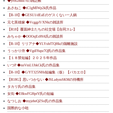
◆yrot2hdiz7tの雑記帳
あさねこ ◆tC1gMIWp2k氏作品
【R-18】◆GESU1/dEaEのゲスくない一人鍋
元七英雄嫁 ◆VcggpY/XNkの雑談所
【R18】覆面紳士たちの社交場【合同スレ】
みちゃか ◆OOOsjEs99A氏の雑談所
【R-18】リリアナ◆YLYxhfTQHkの隔離施設
うっかり侍 ◆VgdlYupz7Q氏の作品集
【１８禁短編】２０２５年作品
いつP ◆nnVmLUbkCk氏の作品集
【R-18】◆G/YT325NHs短編集（仮）【バカエロ】
【R18G】思いつかない ◆JSLa4ymSKMの待機所
タカリ氏の作品集
女衒 ◆E8kwFGHptY氏の短編
なつしお ◆myjeheQZSo氏の作品集
国際的な小咄