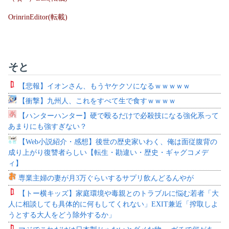
OrinrinEditor(転載)
そと
【悲報】イオンさん、もうヤケクソになるｗｗｗｗｗ
【衝撃】九州人、これをすべて生で食すｗｗｗｗ
【ハンターハンター】硬で殴るだけで必殺技になる強化系って
あまりにも強すぎない？
【Web小説紹介・感想】後世の歴史家いわく、俺は面従腹背の
成り上がり復讐者らしい【転生・勘違い・歴史・ギャグコメデ
ィ】
専業主婦の妻が月3万ぐらいするサプリ飲んどるんやが
【トー横キッズ】家庭環境や毒親とのトラブルに悩む若者「大
人に相談しても具体的に何もしてくれない」EXIT兼近「搾取しよ
うとする大人をどう除外するか」