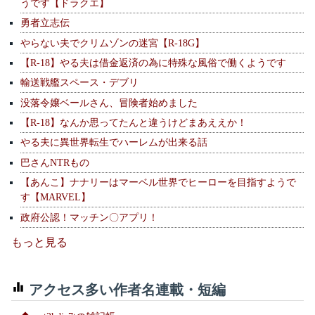
うです【ドラクエ】
勇者立志伝
やらない夫でクリムゾンの迷宮【R-18G】
【R-18】やる夫は借金返済の為に特殊な風俗で働くようです
輸送戦艦スペース・デブリ
没落令嬢ベールさん、冒険者始めました
【R-18】なんか思ってたんと違うけどまあええか！
やる夫に異世界転生でハーレムが出来る話
巴さんNTRもの
【あんこ】ナナリーはマーベル世界でヒーローを目指すようで
す【MARVEL】
政府公認！マッチン〇アプリ！
もっと見る
アクセス多い作者名連載・短編