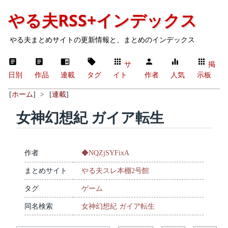
やる夫RSS+インデックス
やる夫まとめサイトの更新情報と、まとめのインデックス
サ
掲
日別
作品
連載
タグ
イト
作者
人気
示板
[
ホーム
]
>
[
連載
]
女神幻想紀 ガイア転生
作者
◆NQZjSYFixA
まとめサイト
やる夫スレ本棚2号館
タグ
ゲーム
同名検索
女神幻想紀 ガイア転生