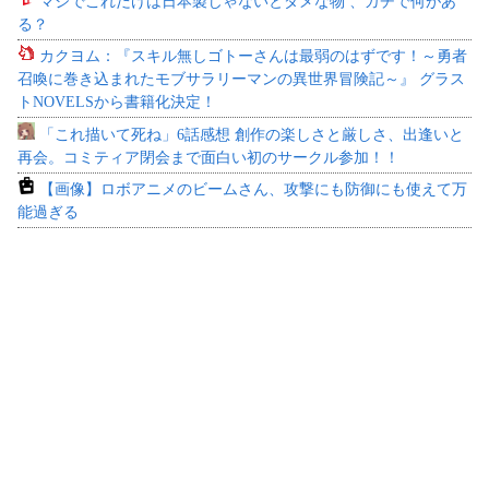
マジでこれだけは日本製じゃないとダメな物 、ガチで何があ
る？
カクヨム：『スキル無しゴトーさんは最弱のはずです！～勇者
召喚に巻き込まれたモブサラリーマンの異世界冒険記～』 グラス
トNOVELSから書籍化決定！
「これ描いて死ね」6話感想 創作の楽しさと厳しさ、出逢いと
再会。コミティア閉会まで面白い初のサークル参加！！
【画像】ロボアニメのビームさん、攻撃にも防御にも使えて万
能過ぎる