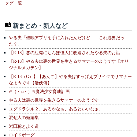
タグ一覧
新まとめ・新人など
やる夫「催眠アプリを手に入れたんだけど……これ必要だっ
た？」
【R-18】悪の組織にちんぽ怪人に改造されたやる夫のお話
【R-18】やる夫は裏の世界を生きるサマナーのようです【オリ
ジナルメガテン】
【R-18（G）】【あんこ】やる夫はすっげえブサイクでサマナー
なようです【活俠傳】
∈（・ω・）∋魔法少女育成計画
やる夫は裏の世界を生きるサマナーのようです
ユグドラシル２、あるかなぁ、あるといいなぁ。
混ぜ人の短編集
岩田聡と歩く道
ロイドボーグ