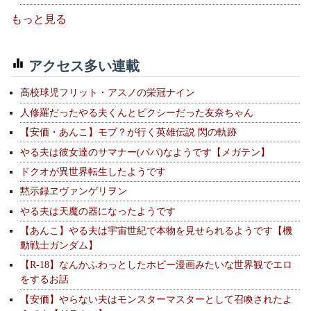
もっと見る
アクセス多い連載
高校球児フリット・アスノの栄冠ナイン
人修羅だったやる夫くんとピクシーだった友奈ちゃん
【安価・あんこ】モブ？が行く英雄伝説 閃の軌跡
やる夫は彼女達のサマナー(パパ)なようです【メガテン】
ドクオが異世界転生したようです
黙示録ヱヴァンゲリヲン
やる夫は天魔の器になったようです
【あんこ】やる夫は宇宙世紀で本物を見せられるようです【機
動戦士ガンダム】
【R-18】なんかふわっとしたホビー漫画みたいな世界観でエロ
をするお話
【安価】やらない夫はモンスターマスターとして召喚されたよ