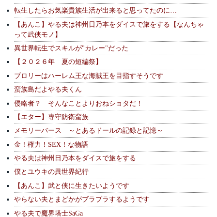
転生したらお気楽貴族生活が出来ると思ってたのに…
【あんこ】やる夫は神州日乃本をダイスで旅をする【なんちゃ
って武侠モノ】
異世界転生でスキルが"カレー"だった
【２０２６年 夏の短編祭】
ブロリーはハーレム王な海賊王を目指すそうです
蛮族島だよやる夫くん
侵略者？ そんなことよりおねショタだ！
【エター】専守防衛蛮族
メモリーバース ～とあるドールの記録と記憶～
金！権力！SEX！な物語
やる夫は神州日乃本をダイスで旅をする
僕とユウキの異世界紀行
【あんこ】武と侠に生きたいようです
やらない夫とまどかがブラブラするようです
やる夫で魔界塔士SaGa