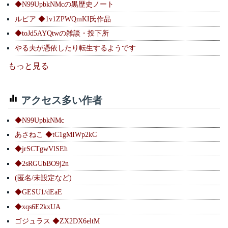
◆N99UpbkNMcの黒歴史ノート
ルピア ◆1v1ZPWQmKI氏作品
◆toJd5AYQtwの雑談・投下所
やる夫が憑依したり転生するようです
もっと見る
アクセス多い作者
◆N99UpbkNMc
あさねこ ◆tC1gMIWp2kC
◆jrSCTgwVlSEh
◆2sRGUbBO9j2n
(匿名/未設定など)
◆GESU1/dEaE
◆xqs6E2kxUA
ゴジュラス ◆ZX2DX6eltM