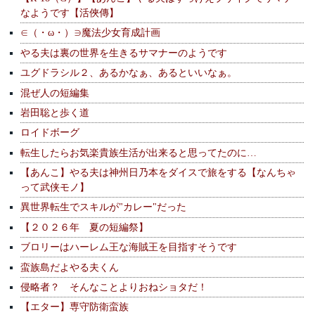
なようです【活俠傳】
∈（・ω・）∋魔法少女育成計画
やる夫は裏の世界を生きるサマナーのようです
ユグドラシル２、あるかなぁ、あるといいなぁ。
混ぜ人の短編集
岩田聡と歩く道
ロイドボーグ
転生したらお気楽貴族生活が出来ると思ってたのに…
【あんこ】やる夫は神州日乃本をダイスで旅をする【なんちゃ
って武侠モノ】
異世界転生でスキルが"カレー"だった
【２０２６年 夏の短編祭】
ブロリーはハーレム王な海賊王を目指すそうです
蛮族島だよやる夫くん
侵略者？ そんなことよりおねショタだ！
【エター】専守防衛蛮族