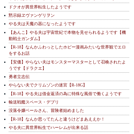
ドクオが異世界転生したようです
黙示録ヱヴァンゲリヲン
やる夫は天魔の器になったようです
【あんこ】やる夫は宇宙世紀で本物を見せられるようです【機
動戦士ガンダム】
【R-18】なんかふわっとしたホビー漫画みたいな世界観でエロ
をするお話
【安価】やらない夫はモンスターマスターとして召喚されたよ
うです【ドラクエ】
勇者立志伝
やらない夫でクリムゾンの迷宮【R-18G】
【R-18】やる夫は借金返済の為に特殊な風俗で働くようです
輸送戦艦スペース・デブリ
没落令嬢ベールさん、冒険者始めました
【R-18】なんか思ってたんと違うけどまあええか！
やる夫に異世界転生でハーレムが出来る話