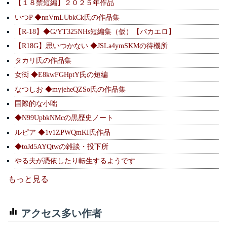
【１８禁短編】２０２５年作品
いつP ◆nnVmLUbkCk氏の作品集
【R-18】◆G/YT325NHs短編集（仮）【バカエロ】
【R18G】思いつかない ◆JSLa4ymSKMの待機所
タカリ氏の作品集
女衒 ◆E8kwFGHptY氏の短編
なつしお ◆myjeheQZSo氏の作品集
国際的な小咄
◆N99UpbkNMcの黒歴史ノート
ルピア ◆1v1ZPWQmKI氏作品
◆toJd5AYQtwの雑談・投下所
やる夫が憑依したり転生するようです
もっと見る
アクセス多い作者