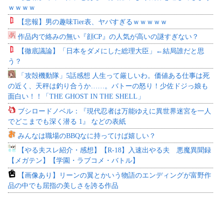
ｗｗｗｗ
【悲報】男の趣味Tier表、ヤバすぎるｗｗｗｗｗ
作品内で絡みの無い『顔CP』の人気が高いの謎すぎない？
【徹底議論】「日本をダメにした総理大臣」←結局誰だと思
う？
「攻殻機動隊」5話感想 人生って厳しいわ。価値ある仕事は死
の近く、天秤は釣り合うか……。バトーの怒り！少佐ドジっ娘も
面白い！！「THE GHOST IN THE SHELL」
ブシロードノベル：『現代忍者は万能ゆえに異世界迷宮を一人
でどこまでも深く潜る 1』 などの表紙
みんなは職場のBBQなに持ってけば嬉しい？
【やる夫スレ紹介・感想】【R-18】入速出やる夫 悪魔異聞録
【メガテン】【学園・ラブコメ・バトル】
【画像あり】リーンの翼とかいう物語のエンディングが富野作
品の中でも屈指の美しさを誇る作品