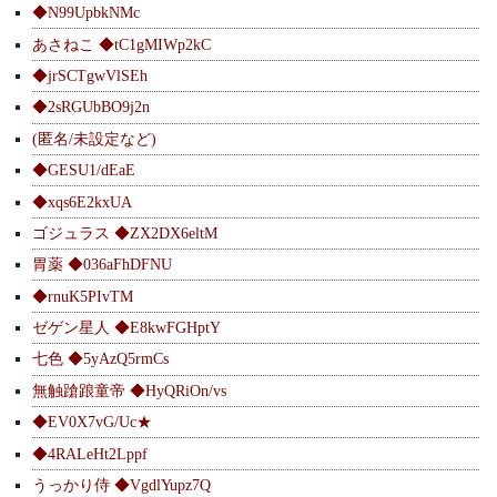
◆N99UpbkNMc
あさねこ ◆tC1gMIWp2kC
◆jrSCTgwVlSEh
◆2sRGUbBO9j2n
(匿名/未設定など)
◆GESU1/dEaE
◆xqs6E2kxUA
ゴジュラス ◆ZX2DX6eltM
胃薬 ◆036aFhDFNU
◆rnuK5PIvTM
ゼゲン星人 ◆E8kwFGHptY
七色 ◆5yAzQ5rmCs
無触蹌踉童帝 ◆HyQRiOn/vs
◆EV0X7vG/Uc★
◆4RALeHt2Lppf
うっかり侍 ◆VgdlYupz7Q