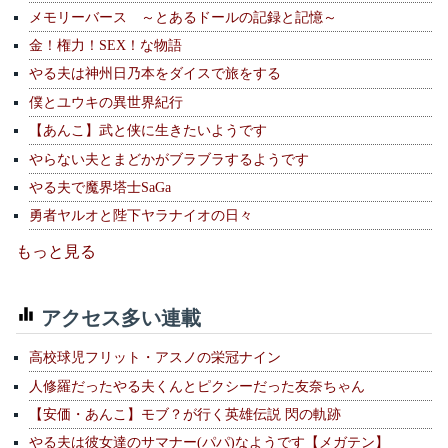
メモリーバース ～とあるドールの記録と記憶～
金！権力！SEX！な物語
やる夫は神州日乃本をダイスで旅をする
僕とユウキの異世界紀行
【あんこ】武と侠に生きたいようです
やらない夫とまどかがブラブラするようです
やる夫で魔界塔士SaGa
勇者ヤルオと陛下ヤラナイオの日々
もっと見る
アクセス多い連載
高校球児フリット・アスノの栄冠ナイン
人修羅だったやる夫くんとピクシーだった友奈ちゃん
【安価・あんこ】モブ？が行く英雄伝説 閃の軌跡
やる夫は彼女達のサマナー(パパ)なようです【メガテン】