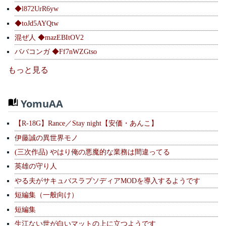
◆l872UrR6yw
◆toJd5AYQtw
混ぜ人 ◆mazEBItOV2
ババコンガ ◆Ff7nWZGtso
もっと見る
YomuAA
【R-18G】Rance／Stay night【安価・あんこ】
伊藤誠の異世界モノ
(三次作品) やはり俺の悪魔的な業務は間違ってる
英雄の守り人
やる夫がサキュバスラプソディアMODを導入するようです
短編集（一般向け）
短編集
生江ない世が白いマットの上に立つようです