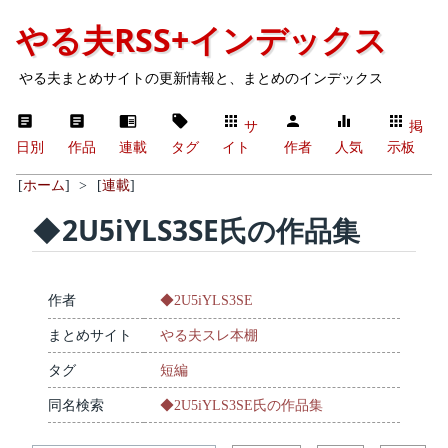
やる夫RSS+インデックス
やる夫まとめサイトの更新情報と、まとめのインデックス
サ
掲
日別
作品
連載
タグ
イト
作者
人気
示板
[
ホーム
]
>
[
連載
]
◆2U5iYLS3SE氏の作品集
作者
◆2U5iYLS3SE
まとめサイト
やる夫スレ本棚
タグ
短編
同名検索
◆2U5iYLS3SE氏の作品集