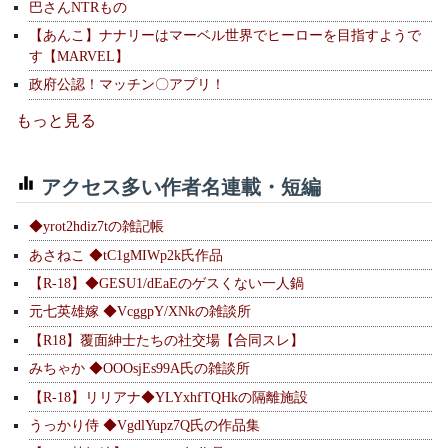
巴さんNTRもの
【あんこ】ナナリーはマーベル世界でヒーローを目指すようで
す【MARVEL】
政府公認！マッチン〇アプリ！
もっと見る
アクセス多い作者名連載・短編
◆yrot2hdiz7tの雑記帳
あさねこ ◆tC1gMIWp2k氏作品
【R-18】◆GESU1/dEaEのゲスくない一人鍋
元七英雄嫁 ◆VcggpY/XNkの雑談所
【R18】覆面紳士たちの社交場【合同スレ】
みちゃか ◆OOOsjEs99A氏の雑談所
【R-18】リリアナ◆YLYxhfTQHkの隔離施設
うっかり侍 ◆VgdlYupz7Q氏の作品集