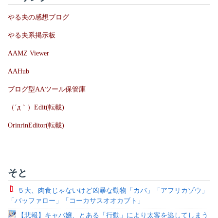
やる夫の感想ブログ
やる夫系掲示板
AAMZ Viewer
AAHub
ブログ型AAツール保管庫
（´д｀）Edit(転載)
OrinrinEditor(転載)
そと
５大、肉食じゃないけど凶暴な動物「カバ」「アフリカゾウ」
「バッファロー」「コーカサスオオカブト」
【悲報】キャバ嬢、とある「行動」により太客を逃してしまう