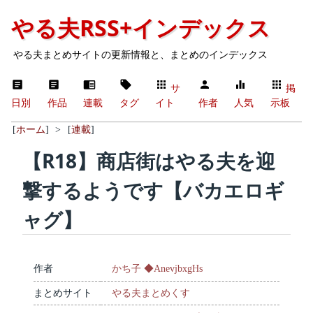
やる夫RSS+インデックス
やる夫まとめサイトの更新情報と、まとめのインデックス
サ
掲
日別
作品
連載
タグ
イト
作者
人気
示板
[
ホーム
]
>
[
連載
]
【R18】商店街はやる夫を迎
撃するようです【バカエロギ
ャグ】
作者
かち子 ◆AnevjbxgHs
まとめサイト
やる夫まとめくす