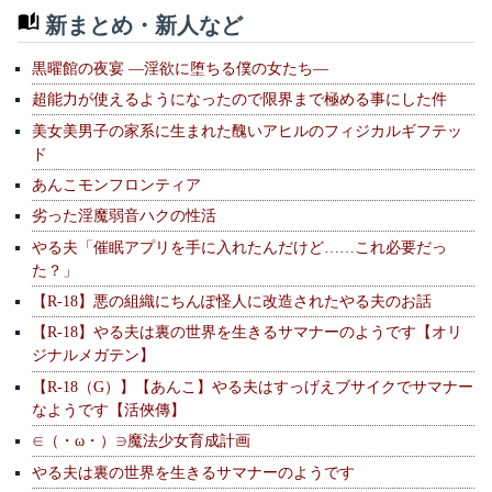
新まとめ・新人など
黒曜館の夜宴 —淫欲に堕ちる僕の女たち—
超能力が使えるようになったので限界まで極める事にした件
美女美男子の家系に生まれた醜いアヒルのフィジカルギフテッ
ド
あんこモンフロンティア
劣った淫魔弱音ハクの性活
やる夫「催眠アプリを手に入れたんだけど……これ必要だっ
た？」
【R-18】悪の組織にちんぽ怪人に改造されたやる夫のお話
【R-18】やる夫は裏の世界を生きるサマナーのようです【オリ
ジナルメガテン】
【R-18（G）】【あんこ】やる夫はすっげえブサイクでサマナー
なようです【活俠傳】
∈（・ω・）∋魔法少女育成計画
やる夫は裏の世界を生きるサマナーのようです