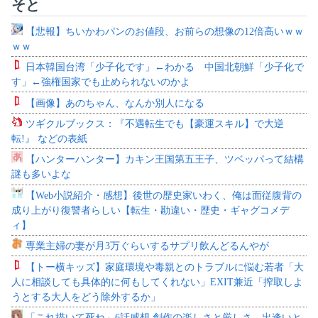
そと
【悲報】ちいかわパンのお値段、お前らの想像の12倍高いｗｗ
ｗｗ
日本韓国台湾「少子化です」←わかる 中国北朝鮮「少子化で
す」←強権国家でも止められないのかよ
【画像】あのちゃん、なんか別人になる
ツギクルブックス：『不遇転生でも【豪運スキル】で大逆
転!』 などの表紙
【ハンターハンター】カキン王国第五王子、ツベッパって結構
謎も多いよな
【Web小説紹介・感想】後世の歴史家いわく、俺は面従腹背の
成り上がり復讐者らしい【転生・勘違い・歴史・ギャグコメデ
ィ】
専業主婦の妻が月3万ぐらいするサプリ飲んどるんやが
【トー横キッズ】家庭環境や毒親とのトラブルに悩む若者「大
人に相談しても具体的に何もしてくれない」EXIT兼近「搾取しよ
うとする大人をどう除外するか」
「これ描いて死ね」6話感想 創作の楽しさと厳しさ、出逢いと