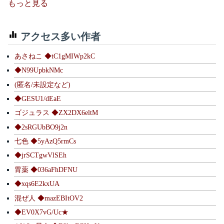
もっと見る
アクセス多い作者
あさねこ ◆tC1gMIWp2kC
◆N99UpbkNMc
(匿名/未設定など)
◆GESU1/dEaE
ゴジュラス ◆ZX2DX6eltM
◆2sRGUbBO9j2n
七色 ◆5yAzQ5rmCs
◆jrSCTgwVlSEh
胃薬 ◆036aFhDFNU
◆xqs6E2kxUA
混ぜ人 ◆mazEBItOV2
◆EV0X7vG/Uc★