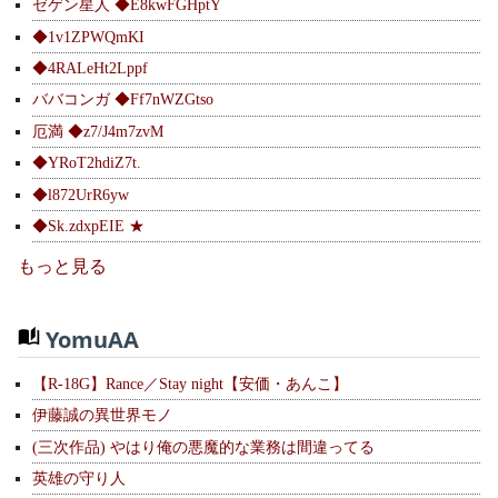
ゼゲン星人 ◆E8kwFGHptY
◆1v1ZPWQmKI
◆4RALeHt2Lppf
ババコンガ ◆Ff7nWZGtso
厄満 ◆z7/J4m7zvM
◆YRoT2hdiZ7t.
◆l872UrR6yw
◆Sk.zdxpEIE ★
もっと見る
YomuAA
【R-18G】Rance／Stay night【安価・あんこ】
伊藤誠の異世界モノ
(三次作品) やはり俺の悪魔的な業務は間違ってる
英雄の守り人