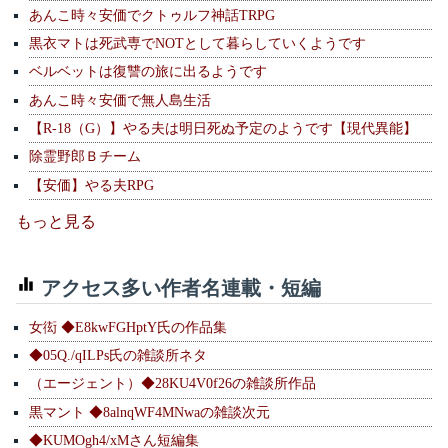
あんこ時々安価でクトゥルフ神話TRPG
黒衣マトは死武専でNOTとして暮らしていくようです
ベルベットは復讐の旅に出るようです
あんこ時々安価で無人島生活
【R-18（G）】やる夫は明日死ぬ予定のようです【現代異能】
除霊野郎Ｂチーム
【安価】やる夫RPG
もっと見る
アクセス多い作者名連載・短編
女衒 ◆E8kwFGHptY氏の作品集
◆05Q./qILPs氏の雑談所ネタ
（エージェント）◆28KU4V0f26の雑談所作品
黒マント ◆8alnqWF4MNwaの雑談次元
◆KUMOgh4/xMさん短編集