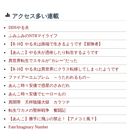
アクセス多い連載
DDSやる夫
ふみふみのNTRマイライフ
【R-18】やる夫は路端で生きるようです【冒険者】
【あんこ】やる夫が憑依したり転生するようです
異世界転生でスキルが"カレー"だった
【R-18】やる夫は異世界にクラス転移してしまったようです
ファイアーエムブレム ～うたわれるもの～
あんこ時々安価で惑星のさみだれ
あんこ時々安価でヒーローもの
異聞帯 天秤陰陽大獄 カラツチ
転生ワカメの聖杯戦争 奮闘記
【あんこ】勝手に飛ぶの禁止！【アメコミ風？】
Fate/Imaginary Numbet