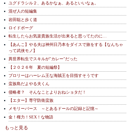
ユグドラシル２、あるかなぁ、あるといいなぁ。
混ぜ人の短編集
岩田聡と歩く道
ロイドボーグ
転生したらお気楽貴族生活が出来ると思ってたのに…
【あんこ】やる夫は神州日乃本をダイスで旅をする【なんちゃ
って武侠モノ】
異世界転生でスキルが"カレー"だった
【２０２６年 夏の短編祭】
ブロリーはハーレム王な海賊王を目指すそうです
蛮族島だよやる夫くん
侵略者？ そんなことよりおねショタだ！
【エター】専守防衛蛮族
メモリーバース ～とあるドールの記録と記憶～
金！権力！SEX！な物語
もっと見る