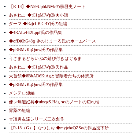
【R-18】◆N99UpbkNMcの黒歴史ノート
あさねこ ◆tC1gMIWp2k★小話
ダーマ ◆RzjcLBlCBY氏の短編
◆4RALeHt2Lppf氏の作品集
◆ofDi0hG48g ＠のじまーる氏のホームベース
◆pRBMvKqQmw氏の作品集
うさまるどらいぶの錆び付きはぐるま
あさねこ ◆tC1gMIWp2k氏作品
大首領◆8BbAD6KiAgと冒険者たちの休憩所
◆pRBMvKqQmw氏の作品集
メシテロ短編
使レ無避妊具◆ubsqzS.Hdg ★のノートの切れ端
胃薬の短編
☆凜男友達シリーズ二次創作
【R-18（G）】なつしお ◆myjeheQZSoの作品投下所