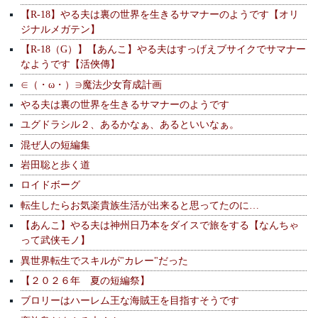
【R-18】やる夫は裏の世界を生きるサマナーのようです【オリ
ジナルメガテン】
【R-18（G）】【あんこ】やる夫はすっげえブサイクでサマナー
なようです【活俠傳】
∈（・ω・）∋魔法少女育成計画
やる夫は裏の世界を生きるサマナーのようです
ユグドラシル２、あるかなぁ、あるといいなぁ。
混ぜ人の短編集
岩田聡と歩く道
ロイドボーグ
転生したらお気楽貴族生活が出来ると思ってたのに…
【あんこ】やる夫は神州日乃本をダイスで旅をする【なんちゃ
って武侠モノ】
異世界転生でスキルが"カレー"だった
【２０２６年 夏の短編祭】
ブロリーはハーレム王な海賊王を目指すそうです