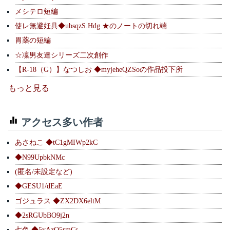
メシテロ短編
使レ無避妊具◆ubsqzS.Hdg ★のノートの切れ端
胃薬の短編
☆凜男友達シリーズ二次創作
【R-18（G）】なつしお ◆myjeheQZSoの作品投下所
もっと見る
アクセス多い作者
あさねこ ◆tC1gMIWp2kC
◆N99UpbkNMc
(匿名/未設定など)
◆GESU1/dEaE
ゴジュラス ◆ZX2DX6eltM
◆2sRGUbBO9j2n
七色 ◆5yAzQ5rmCs