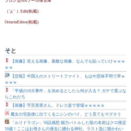
ブログ型AAツール保管庫
（´д｀）Edit(転載)
OrinrinEditor(転載)
そと
【画像】笑える画像、素敵な画像、なんでも貼っていけｗｗｗ
ｗｗ
【悲報】中国人のストリートファイト、もはや意味不明で草ｗ
ｗｗｗ
「平成の10大事件」を決めるとしたら何が入る？ ガチで選ぶな
らこれだろ
【画像】宇亘美里さん、ドレス姿で登場ｗｗｗｗｗ
魔女の宅急便に出てくるニシンのパイ、どう見てもマズそう
「ルリドラゴン」50話感想 能力バトルした龍の名前はクロ推定
50歳！ここはお母さんの過去に纏わる神社。ラスト急に猫かわい