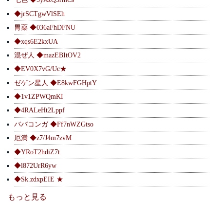
◆jrSCTgwVlSEh
胃薬 ◆036aFhDFNU
◆xqs6E2kxUA
混ぜ人 ◆mazEBItOV2
◆EV0X7vG/Uc★
ゼゲン星人 ◆E8kwFGHptY
◆1v1ZPWQmKI
◆4RALeHt2Lppf
ババコンガ ◆Ff7nWZGtso
厄満 ◆z7/J4m7zvM
◆YRoT2hdiZ7t.
◆l872UrR6yw
◆Sk.zdxpEIE ★
もっと見る