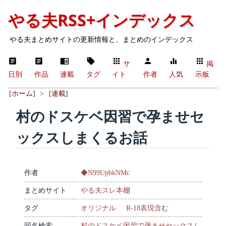
やる夫RSS+インデックス
やる夫まとめサイトの更新情報と、まとめのインデックス
サ
掲
日別
作品
連載
タグ
イト
作者
人気
示板
[
ホーム
]
>
[
連載
]
村のドスケベ因習で孕ませセ
ックスしまくるお話
作者
◆N99UpbkNMc
まとめサイト
やる夫スレ本棚
タグ
オリジナル
R-18表現含む
同名検索
村のドスケベ因習で孕ませセックスし