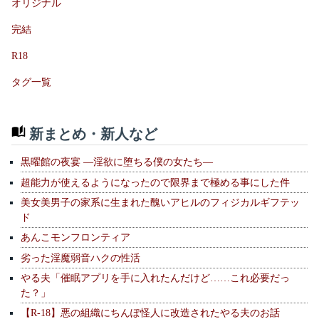
オリジナル
完結
R18
タグ一覧
新まとめ・新人など
黒曜館の夜宴 —淫欲に堕ちる僕の女たち—
超能力が使えるようになったので限界まで極める事にした件
美女美男子の家系に生まれた醜いアヒルのフィジカルギフテッ
ド
あんこモンフロンティア
劣った淫魔弱音ハクの性活
やる夫「催眠アプリを手に入れたんだけど……これ必要だっ
た？」
【R-18】悪の組織にちんぽ怪人に改造されたやる夫のお話