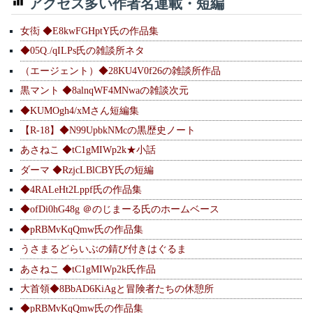
アクセス多い作者名連載・短編
女衒 ◆E8kwFGHptY氏の作品集
◆05Q./qILPs氏の雑談所ネタ
（エージェント）◆28KU4V0f26の雑談所作品
黒マント ◆8alnqWF4MNwaの雑談次元
◆KUMOgh4/xMさん短編集
【R-18】◆N99UpbkNMcの黒歴史ノート
あさねこ ◆tC1gMIWp2k★小話
ダーマ ◆RzjcLBlCBY氏の短編
◆4RALeHt2Lppf氏の作品集
◆ofDi0hG48g ＠のじまーる氏のホームベース
◆pRBMvKqQmw氏の作品集
うさまるどらいぶの錆び付きはぐるま
あさねこ ◆tC1gMIWp2k氏作品
大首領◆8BbAD6KiAgと冒険者たちの休憩所
◆pRBMvKqQmw氏の作品集