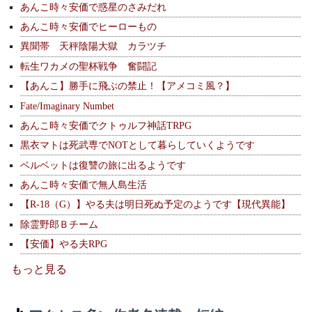
あんこ時々安価で惑星のさみだれ
あんこ時々安価でヒーローもの
異聞帯 天秤陰陽大獄 カラツチ
転生ワカメの聖杯戦争 奮闘記
【あんこ】勝手に飛ぶの禁止！【アメコミ風？】
Fate/Imaginary Numbet
あんこ時々安価でクトゥルフ神話TRPG
黒衣マトは死武専でNOTとして暮らしていくようです
ベルベットは復讐の旅に出るようです
あんこ時々安価で無人島生活
【R-18（G）】やる夫は明日死ぬ予定のようです【現代異能】
除霊野郎Ｂチーム
【安価】やる夫RPG
もっと見る