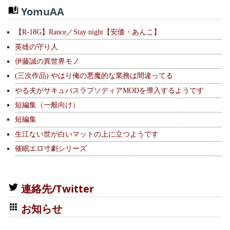
YomuAA
【R-18G】Rance／Stay night【安価・あんこ】
英雄の守り人
伊藤誠の異世界モノ
(三次作品) やはり俺の悪魔的な業務は間違ってる
やる夫がサキュバスラプソディアMODを導入するようです
短編集（一般向け）
短編集
生江ない世が白いマットの上に立つようです
催眠エロ寸劇シリーズ
連絡先/Twitter
お知らせ