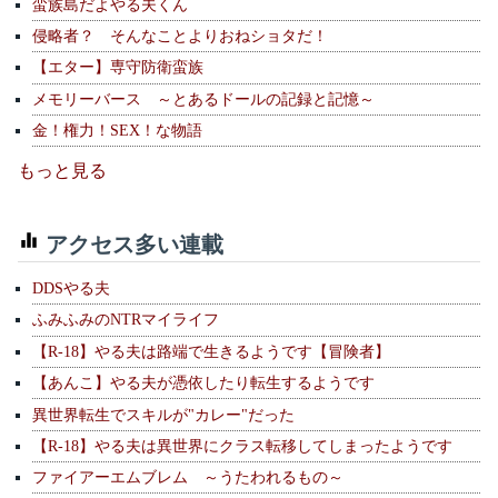
蛮族島だよやる夫くん
侵略者？ そんなことよりおねショタだ！
【エター】専守防衛蛮族
メモリーバース ～とあるドールの記録と記憶～
金！権力！SEX！な物語
もっと見る
アクセス多い連載
DDSやる夫
ふみふみのNTRマイライフ
【R-18】やる夫は路端で生きるようです【冒険者】
【あんこ】やる夫が憑依したり転生するようです
異世界転生でスキルが"カレー"だった
【R-18】やる夫は異世界にクラス転移してしまったようです
ファイアーエムブレム ～うたわれるもの～