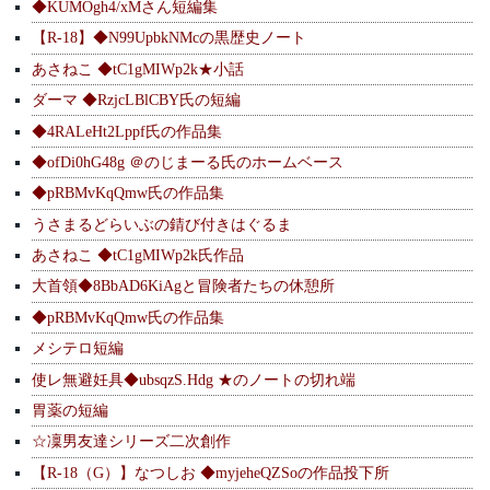
◆KUMOgh4/xMさん短編集
【R-18】◆N99UpbkNMcの黒歴史ノート
あさねこ ◆tC1gMIWp2k★小話
ダーマ ◆RzjcLBlCBY氏の短編
◆4RALeHt2Lppf氏の作品集
◆ofDi0hG48g ＠のじまーる氏のホームベース
◆pRBMvKqQmw氏の作品集
うさまるどらいぶの錆び付きはぐるま
あさねこ ◆tC1gMIWp2k氏作品
大首領◆8BbAD6KiAgと冒険者たちの休憩所
◆pRBMvKqQmw氏の作品集
メシテロ短編
使レ無避妊具◆ubsqzS.Hdg ★のノートの切れ端
胃薬の短編
☆凜男友達シリーズ二次創作
【R-18（G）】なつしお ◆myjeheQZSoの作品投下所