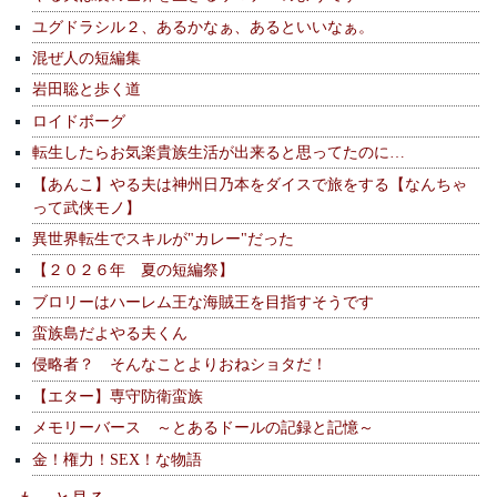
ユグドラシル２、あるかなぁ、あるといいなぁ。
混ぜ人の短編集
岩田聡と歩く道
ロイドボーグ
転生したらお気楽貴族生活が出来ると思ってたのに…
【あんこ】やる夫は神州日乃本をダイスで旅をする【なんちゃ
って武侠モノ】
異世界転生でスキルが"カレー"だった
【２０２６年 夏の短編祭】
ブロリーはハーレム王な海賊王を目指すそうです
蛮族島だよやる夫くん
侵略者？ そんなことよりおねショタだ！
【エター】専守防衛蛮族
メモリーバース ～とあるドールの記録と記憶～
金！権力！SEX！な物語