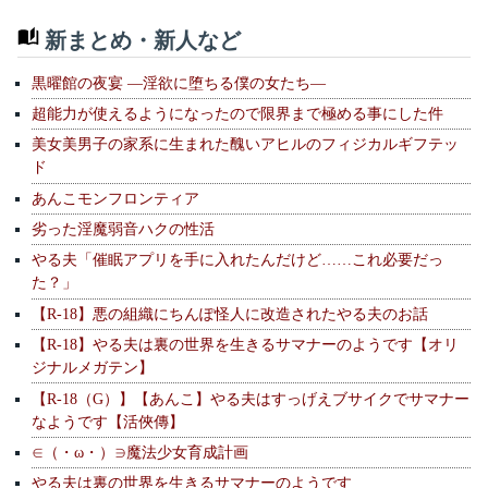
新まとめ・新人など
黒曜館の夜宴 —淫欲に堕ちる僕の女たち—
超能力が使えるようになったので限界まで極める事にした件
美女美男子の家系に生まれた醜いアヒルのフィジカルギフテッ
ド
あんこモンフロンティア
劣った淫魔弱音ハクの性活
やる夫「催眠アプリを手に入れたんだけど……これ必要だっ
た？」
【R-18】悪の組織にちんぽ怪人に改造されたやる夫のお話
【R-18】やる夫は裏の世界を生きるサマナーのようです【オリ
ジナルメガテン】
【R-18（G）】【あんこ】やる夫はすっげえブサイクでサマナー
なようです【活俠傳】
∈（・ω・）∋魔法少女育成計画
やる夫は裏の世界を生きるサマナーのようです