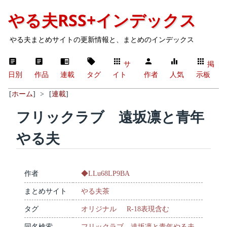
やる夫RSS+インデックス
やる夫まとめサイトの更新情報と、まとめのインデックス
サ
掲
日別
作品
連載
タグ
イト
作者
人気
示板
[
ホーム
]
>
[
連載
]
フリックラブ 遠坂凛と青年
やる夫
作者
◆LLu68LP9BA
まとめサイト
やる夫茶
タグ
オリジナル
R-18表現含む
同名検索
フリックラブ 遠坂凛と青年やる夫