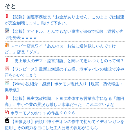
そと
【悲報】国連事務総長「お金がありません。このままでは国連
が完全崩壊します。助けて下さい」
【悲報】アイドル、とんでもない事実がSNSで拡散→運営が声
明を発表ｗｗｗｗ
スーパー店員ワイ「あんのぉ…お盆に連休欲しいんですけ
ど…」店長「ダメ」
「史上最大のデマ・流言飛語」と聞いて思いつくものって何？
【ワンピース】最新1190話のイム様、老ギャバンの猛攻で冷や
汗をかいてしまう
【Web小説紹介・感想】ポケモン現代入り【現実・憑依転生・
掲示板】
【悲報】民主党政権期、トヨタ本体すら営業赤字になる「超円
高」…中小企業の景況も厳しい水準だった←これエグいよな
ホラーモノのおすすめ作品２０２６
【画像あり】伝説巨神イデオンの作中で初めてイデオンガンを
使用しその威力を目にした主人公達の反応がこちら…