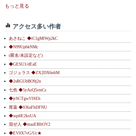
もっと見る
アクセス多い作者
あさねこ ◆tC1gMIWp2kC
◆N99UpbkNMc
(匿名/未設定など)
◆GESU1/dEaE
ゴジュラス ◆ZX2DX6eltM
◆2sRGUbBO9j2n
七色 ◆5yAzQ5rmCs
◆jrSCTgwVlSEh
胃薬 ◆036aFhDFNU
◆xqs6E2kxUA
混ぜ人 ◆mazEBItOV2
◆EV0X7vG/Uc★