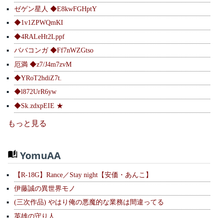
ゼゲン星人 ◆E8kwFGHptY
◆1v1ZPWQmKI
◆4RALeHt2Lppf
ババコンガ ◆Ff7nWZGtso
厄満 ◆z7/J4m7zvM
◆YRoT2hdiZ7t.
◆l872UrR6yw
◆Sk.zdxpEIE ★
もっと見る
YomuAA
【R-18G】Rance／Stay night【安価・あんこ】
伊藤誠の異世界モノ
(三次作品) やはり俺の悪魔的な業務は間違ってる
英雄の守り人