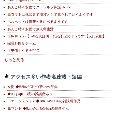
Fate/Imaginary Numbet
あんこ時々安価でクトゥルフ神話TRPG
黒衣マトは死武専でNOTとして暮らしていくようです
ベルベットは復讐の旅に出るようです
あんこ時々安価で無人島生活
【R-18（G）】やる夫は明日死ぬ予定のようです【現代異能】
除霊野郎Ｂチーム
【安価】やる夫RPG
もっと見る
アクセス多い作者名連載・短編
女衒 ◆E8kwFGHptY氏の作品集
◆05Q./qILPs氏の雑談所ネタ
（エージェント）◆28KU4V0f26の雑談所作品
黒マント ◆8alnqWF4MNwaの雑談次元