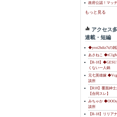
政府公認！マッ
もっと見る
アクセス多
連載・短編
◆yrot2hdiz7tの
あさねこ ◆tC1g
【R-18】◆GESU
くない一人鍋
元七英雄嫁 ◆Vcg
談所
【R18】覆面紳
【合同スレ】
みちゃか ◆OOOs
談所
【R-18】リリア