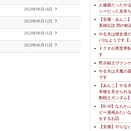
人修羅だったや
2023年06月14日
？
シーだった友奈
【安価・あんこ
2023年06月12日
？
英雄伝説 閃の軌
2023年06月11日
？
やる夫は彼女達の
パ)なようです【
2023年06月11日
？
ドクオが異世界
す
黙示録ヱヴァン
やる夫は天魔の
です
【あんこ】やる
本物を見せられ
動戦士ガンダム
【R-18】なんか
ビー漫画みたい
をするお話
【安価】やらな