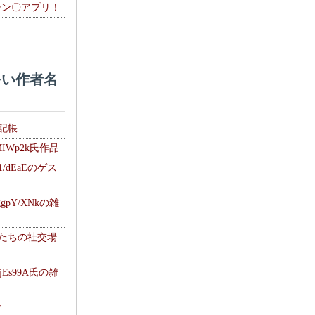
チン〇アプリ！
い作者名
雑記帳
MIWp2k氏作品
1/dEaEのゲス
gpY/XNkの雑
士たちの社交場
jEs99A氏の雑
ナ