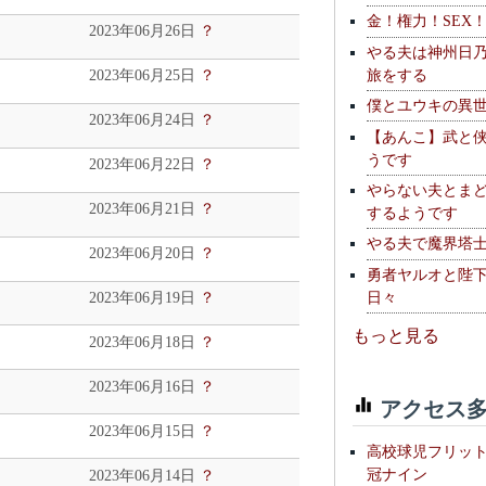
金！権力！SEX
2023年06月26日
？
やる夫は神州日
旅をする
2023年06月25日
？
僕とユウキの異
2023年06月24日
？
【あんこ】武と
うです
2023年06月22日
？
やらない夫とま
2023年06月21日
？
するようです
やる夫で魔界塔士S
2023年06月20日
？
勇者ヤルオと陛
日々
2023年06月19日
？
もっと見る
2023年06月18日
？
2023年06月16日
？
アクセス多
2023年06月15日
？
高校球児フリッ
冠ナイン
2023年06月14日
？