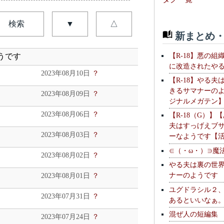
検索
▼
△
新まとめ・
【R-18】悪の組
うです
に改造されたや
2023年08月10日
？
【R-18】やる夫
きるサマナーの
2023年08月09日
？
ジナルメガテン
2023年08月06日
？
【R-18（G）】
夫はすっげえブ
2023年08月03日
？
ーなようです【
∈（・ω・）∋魔
2023年08月02日
？
やる夫は裏の世
ナーのようです
2023年08月01日
？
ユグドラシル２
2023年07月31日
？
あるといいなぁ
混ぜ人の短編集
2023年07月24日
？