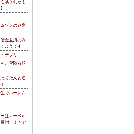
て召喚されたよ
エ】
リムゾンの迷宮
は借金返済の為
働くようです
ス・デブリ
さん、冒険者始
思ってたんと違
か！
転生でハーレム
リーはマーベル
を目指すようで