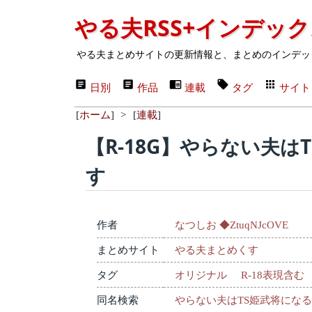
やる夫RSS+インデッ
やる夫まとめサイトの更新情報と、まとめのインデッ
日別
作品
連載
タグ
サイト
[
ホーム
]
>
[
連載
]
【R-18G】やらない夫は
す
作者
なつしお ◆ZtuqNJcOVE
まとめサイト
やる夫まとめくす
タグ
オリジナル
R-18表現含む
同名検索
やらない夫はTS姫武将にな