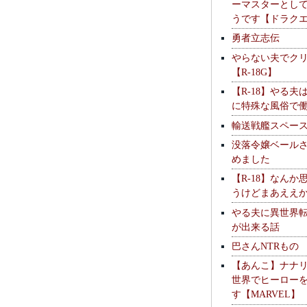
ーマスターとし
うです【ドラク
勇者立志伝
やらない夫でク
【R-18G】
【R-18】やる夫
に特殊な風俗で
輸送戦艦スペー
没落令嬢ベール
めました
【R-18】なんか
うけどまあええ
やる夫に異世界
が出来る話
巴さんNTRもの
【あんこ】ナナ
世界でヒーロー
す【MARVEL】