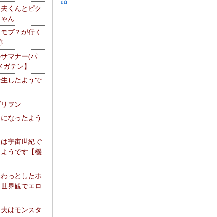
品
る夫くんとピク
ちゃん
】モブ？が行く
跡
サマナー(パ
メガテン】
転生したようで
ゲリヲン
器になったよう
夫は宇宙世紀で
るようです【機
】
ふわっとしたホ
な世界観でエロ
い夫はモンスタ