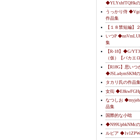
◆YLYxhfTQH
うっかり侍 ◆Vgdl
作品集
【１８禁短編】
いつP ◆nnVmL
集
【R-18】◆G/YT
（仮）【バカエ
【R18G】思いつ
◆JSLa4ymSK
タカリ氏の作品
女衒 ◆E8kwFG
なつしお ◆myje
品集
国際的な小咄
◆N99UpbkNM
ルピア ◆1v1ZP