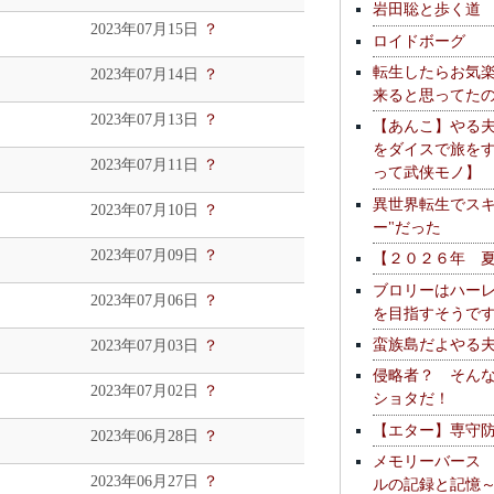
岩田聡と歩く道
2023年07月15日
？
ロイドボーグ
転生したらお気
2023年07月14日
？
来ると思ってた
2023年07月13日
？
【あんこ】やる
をダイスで旅を
2023年07月11日
？
って武侠モノ】
異世界転生でスキ
2023年07月10日
？
ー"だった
2023年07月09日
？
【２０２６年 
ブロリーはハー
2023年07月06日
？
を目指すそうで
蛮族島だよやる
2023年07月03日
？
侵略者？ そん
2023年07月02日
？
ショタだ！
【エター】専守
2023年06月28日
？
メモリーバース
2023年06月27日
？
ルの記録と記憶