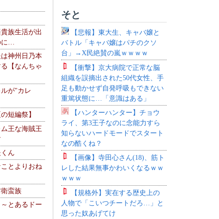
そと
楽貴族生活が出
【悲報】東大生、キャバ嬢と
のに…
バトル「キャバ嬢はパチのクソ
台」→X民絶賛の嵐ｗｗｗｗ
夫は神州日乃本
する【なんちゃ
【衝撃】京大病院で正常な脳
組織を誤摘出された50代女性、手
足も動かせず自発呼吸もできない
ルが"カレ
重篤状態に…「意識はある」
【ハンターハンター】チョウ
夏の短編祭】
ライ、第3王子なのに念能力すら
レム王な海賊王
知らないハードモードでスタート
す
なの酷くね？
夫くん
【画像】寺田心さん(18)、筋ト
なことよりおね
レした結果無事かわいくなるｗｗ
ｗｗｗ
防衛蛮族
【規格外】実在する歴史上の
人物で「こいつチートだろ…」と
 ～とあるドー
思った奴あげてけ
～