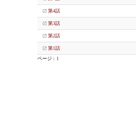
第4話
第3話
第2話
第1話
ページ :
1