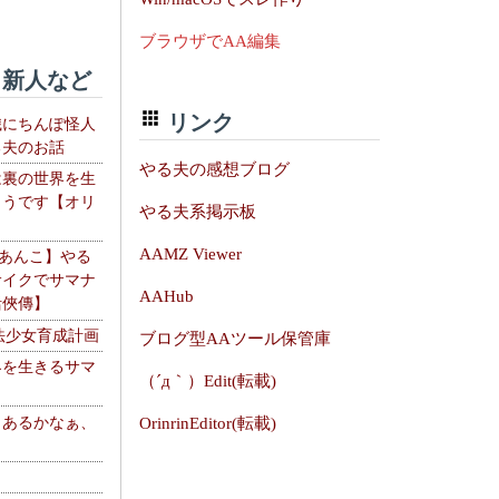
ブラウザでAA編集
新人など
リンク
織にちんぽ怪人
る夫のお話
やる夫の感想ブログ
は裏の世界を生
ようです【オリ
やる夫系掲示板
】
AAMZ Viewer
【あんこ】やる
サイクでサマナ
AAHub
活俠傳】
法少女育成計画
ブログ型AAツール保管庫
界を生きるサマ
（´д｀）Edit(転載)
、あるかなぁ、
OrinrinEditor(転載)
。