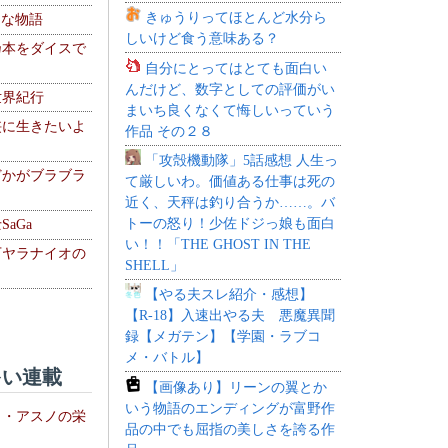
きゅうりってほとんど水分ら
！な物語
しいけど食う意味ある？
乃本をダイスで
自分にとってはとても面白い
んだけど、数字としての評価がい
世界紀行
まいち良くなくて悔しいっていう
侠に生きたいよ
作品 その２８
「攻殻機動隊」5話感想 人生っ
どかがブラブラ
て厳しいわ。価値ある仕事は死の
近く、天秤は釣り合うか……。バ
トーの怒り！少佐ドジっ娘も面白
aGa
い！！「THE GHOST IN THE
下ヤラナイオの
SHELL」
【やる夫スレ紹介・感想】
【R-18】入速出やる夫 悪魔異聞
録【メガテン】【学園・ラブコ
メ・バトル】
い連載
【画像あり】リーンの翼とか
いう物語のエンディングが富野作
ト・アスノの栄
品の中でも屈指の美しさを誇る作