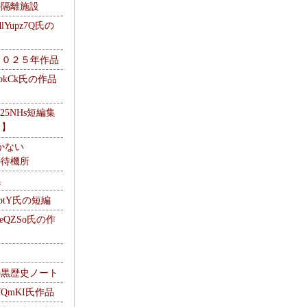
kの隔離施設
Yupz7Q氏の
２０２５年作品
UbkCk氏の作品
325NHs短編集
ロ】
かない
Mの待機所
集
HptY氏の短編
heQZSo氏の作
cの黒歴史ノート
WQmKI氏作品