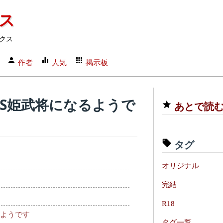
クス
クス
作者
人気
掲示板
TS姫武将になるようで
あとで読
タグ
オリジナル
完結
R18
るようです
タグ一覧