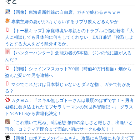
そと
【画像】東海道新幹線の自由席、ガチで終わるｗｗｗｗ
専業主婦の妻が月3万ぐらいするサプリ飲んどるんやが
【トー横キッズ】家庭環境や毒親とのトラブルに悩む若者「大
人に相談しても具体的に何もしてくれない」EXIT兼近「搾取しよ
うとする大人をどう除外するか」
【ハンターハンター】念能力者の5本指、ジンの他に誰が入る
んだ？
【朗報】シャインマスカット200房（時価40万円相当）畑から
盗んだ疑いで男を逮捕へ
マジでこれだけは日本製じゃないとダメな物 、ガチで何があ
る？
カクヨム：『スキル無しゴトーさんは最弱のはずです！～勇者
召喚に巻き込まれたモブサラリーマンの異世界冒険記～』 グラス
トNOVELSから書籍化決定！
「これ描いて死ね」6話感想 創作の楽しさと厳しさ、出逢いと
再会。コミティア閉会まで面白い初のサークル参加！！
【画像】ロボアニメのビームさん、攻撃にも防御にも使えて万