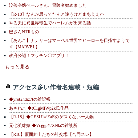
没落令嬢ベールさん、冒険者始めました
【R-18】なんか思ってたんと違うけどまあええか！
やる夫に異世界転生でハーレムが出来る話
巴さんNTRもの
【あんこ】ナナリーはマーベル世界でヒーローを目指すようで
す【MARVEL】
政府公認！マッチン〇アプリ！
もっと見る
アクセス多い作者名連載・短編
◆yrot2hdiz7tの雑記帳
あさねこ ◆tC1gMIWp2k氏作品
【R-18】◆GESU1/dEaEのゲスくない一人鍋
元七英雄嫁 ◆VcggpY/XNkの雑談所
【R18】覆面紳士たちの社交場【合同スレ】