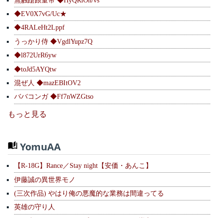
◆EV0X7vG/Uc★
◆4RALeHt2Lppf
うっかり侍 ◆VgdlYupz7Q
◆l872UrR6yw
◆toJd5AYQtw
混ぜ人 ◆mazEBItOV2
ババコンガ ◆Ff7nWZGtso
もっと見る
YomuAA
【R-18G】Rance／Stay night【安価・あんこ】
伊藤誠の異世界モノ
(三次作品) やはり俺の悪魔的な業務は間違ってる
英雄の守り人