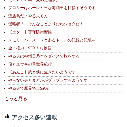
ブロリーはハーレム王な海賊王を目指すそうです
蛮族島だよやる夫くん
侵略者？ そんなことよりおねショタだ！
【エター】専守防衛蛮族
メモリーバース ～とあるドールの記録と記憶～
金！権力！SEX！な物語
やる夫は神州日乃本をダイスで旅をする
僕とユウキの異世界紀行
【あんこ】武と侠に生きたいようです
やらない夫とまどかがブラブラするようです
やる夫で魔界塔士SaGa
もっと見る
アクセス多い連載