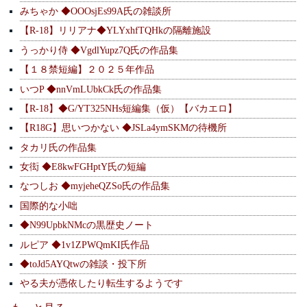
みちゃか ◆OOOsjEs99A氏の雑談所
【R-18】リリアナ◆YLYxhfTQHkの隔離施設
うっかり侍 ◆VgdlYupz7Q氏の作品集
【１８禁短編】２０２５年作品
いつP ◆nnVmLUbkCk氏の作品集
【R-18】◆G/YT325NHs短編集（仮）【バカエロ】
【R18G】思いつかない ◆JSLa4ymSKMの待機所
タカリ氏の作品集
女衒 ◆E8kwFGHptY氏の短編
なつしお ◆myjeheQZSo氏の作品集
国際的な小咄
◆N99UpbkNMcの黒歴史ノート
ルピア ◆1v1ZPWQmKI氏作品
◆toJd5AYQtwの雑談・投下所
やる夫が憑依したり転生するようです