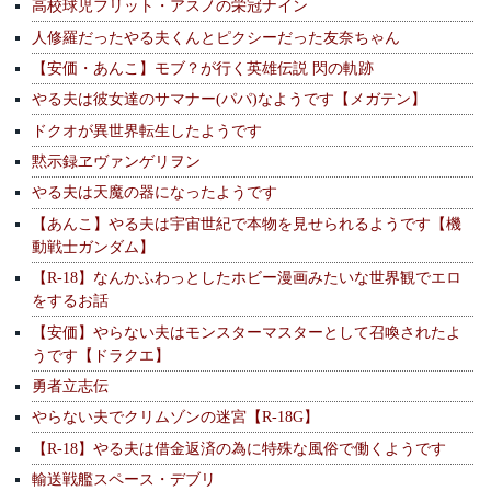
高校球児フリット・アスノの栄冠ナイン
人修羅だったやる夫くんとピクシーだった友奈ちゃん
【安価・あんこ】モブ？が行く英雄伝説 閃の軌跡
やる夫は彼女達のサマナー(パパ)なようです【メガテン】
ドクオが異世界転生したようです
黙示録ヱヴァンゲリヲン
やる夫は天魔の器になったようです
【あんこ】やる夫は宇宙世紀で本物を見せられるようです【機
動戦士ガンダム】
【R-18】なんかふわっとしたホビー漫画みたいな世界観でエロ
をするお話
【安価】やらない夫はモンスターマスターとして召喚されたよ
うです【ドラクエ】
勇者立志伝
やらない夫でクリムゾンの迷宮【R-18G】
【R-18】やる夫は借金返済の為に特殊な風俗で働くようです
輸送戦艦スペース・デブリ