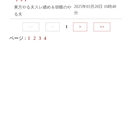
2025年03月20日 16時48
東方やる夫スレ纏め＆胡蝶のや
分
る夫
<<
<
1
>
>>
ページ :
1
2
3
4