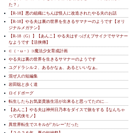
た？」
【R-18】悪の組織にちんぽ怪人に改造されたやる夫のお話
【R-18】やる夫は裏の世界を生きるサマナーのようです【オリ
ジナルメガテン】
【R-18（G）】【あんこ】やる夫はすっげえブサイクでサマナー
なようです【活俠傳】
∈（・ω・）∋魔法少女育成計画
やる夫は裏の世界を生きるサマナーのようです
ユグドラシル２、あるかなぁ、あるといいなぁ。
混ぜ人の短編集
岩田聡と歩く道
ロイドボーグ
転生したらお気楽貴族生活が出来ると思ってたのに…
【あんこ】やる夫は神州日乃本をダイスで旅をする【なんちゃ
って武侠モノ】
異世界転生でスキルが"カレー"だった
【２０２６年 夏の短編祭】