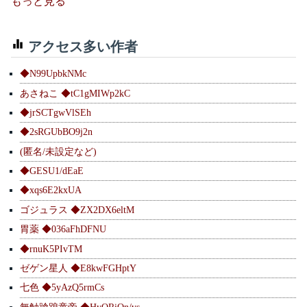
もっと見る
アクセス多い作者
◆N99UpbkNMc
あさねこ ◆tC1gMIWp2kC
◆jrSCTgwVlSEh
◆2sRGUbBO9j2n
(匿名/未設定など)
◆GESU1/dEaE
◆xqs6E2kxUA
ゴジュラス ◆ZX2DX6eltM
胃薬 ◆036aFhDFNU
◆rnuK5PIvTM
ゼゲン星人 ◆E8kwFGHptY
七色 ◆5yAzQ5rmCs
無触蹌踉童帝 ◆HyQRiOn/vs