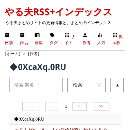
やる夫RSS+インデックス
やる夫まとめサイトの更新情報と、まとめのインデックス
サ
掲
日別
作品
連載
タグ
イト
作者
人気
示板
[
ホーム
]
>
[
作者
]
◆0XcaXq.0RU
検索
▽
▲
<<
<
1
>
>>
◆0XcaXq.0RU