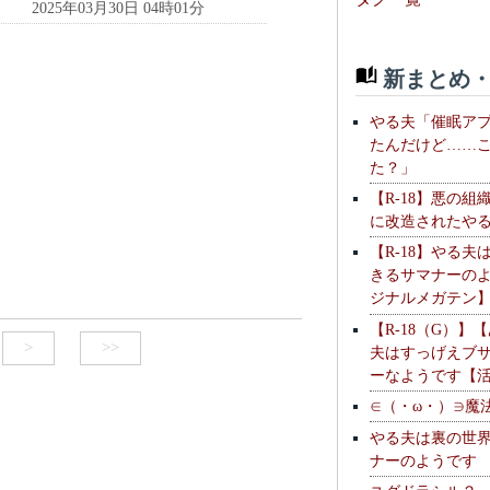
2025年03月30日 04時01分
新まとめ・
やる夫「催眠ア
たんだけど……
た？」
【R-18】悪の組
に改造されたや
【R-18】やる夫
きるサマナーの
ジナルメガテン
【R-18（G）】
>
>>
夫はすっげえブ
ーなようです【
∈（・ω・）∋魔
やる夫は裏の世
ナーのようです