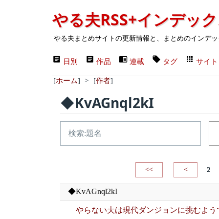
やる夫RSS+インデッ
やる夫まとめサイトの更新情報と、まとめのインデッ
日別
作品
連載
タグ
サイト
[
ホーム
]
>
[
作者
]
◆KvAGnql2kI
<<
<
2
◆KvAGnql2kI
やらない夫は現代ダンジョンに挑むよう