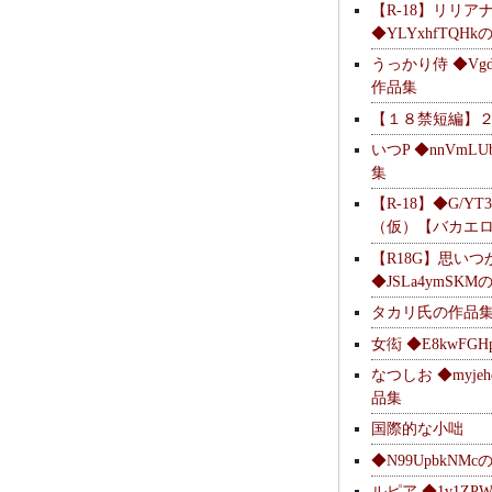
【R-18】リリア
◆YLYxhfTQH
うっかり侍 ◆Vgdl
作品集
【１８禁短編】
いつP ◆nnVmL
集
【R-18】◆G/YT
（仮）【バカエ
【R18G】思いつ
◆JSLa4ymSK
タカリ氏の作品
女衒 ◆E8kwFG
なつしお ◆myje
品集
国際的な小咄
◆N99UpbkNM
ルピア ◆1v1ZP