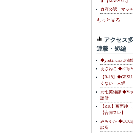
す【MARVEL】
政府公認！マッ
もっと見る
アクセス多
連載・短編
◆yrot2hdiz7tの
あさねこ ◆tC1g
【R-18】◆GESU
くない一人鍋
元七英雄嫁 ◆Vcg
談所
【R18】覆面紳
【合同スレ】
みちゃか ◆OOOs
談所