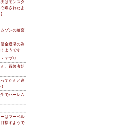
い夫はモンスタ
て召喚されたよ
エ】
リムゾンの迷宮
は借金返済の為
働くようです
ス・デブリ
さん、冒険者始
思ってたんと違
か！
転生でハーレム
リーはマーベル
を目指すようで