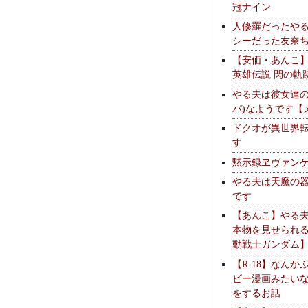
冠ナイン
人修羅だったや
シーだった友奈
【安価・あんこ
英雄伝説 閃の軌
やる夫は彼女達の
パ)なようです【
ドクオが異世界
す
黙示録ヱヴァン
やる夫は天魔の
です
【あんこ】やる
本物を見せられ
動戦士ガンダム
【R-18】なんか
ビー漫画みたい
をするお話