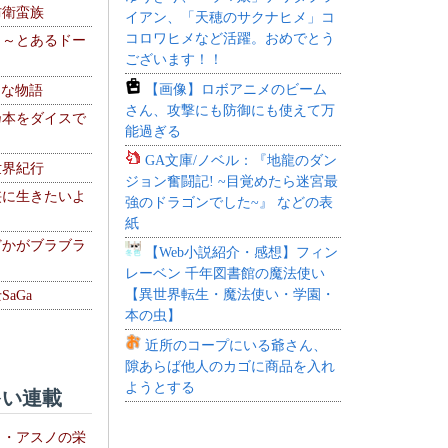
防衛蛮族
イアン、「天穂のサクナヒメ」コ
コロワヒメなど活躍。おめでとう
 ～とあるドー
ございます！！
～
【画像】ロボアニメのビーム
！な物語
さん、攻撃にも防御にも使えて万
乃本をダイスで
能過ぎる
GA文庫/ノベル：『地龍のダン
世界紀行
ジョン奮闘記! ~目覚めたら迷宮最
侠に生きたいよ
強のドラゴンでした~』 などの表
紙
どかがブラブラ
【Web小説紹介・感想】フィン
レーベン 千年図書館の魔法使い
【異世界転生・魔法使い・学園・
aGa
本の虫】
近所のコープにいる爺さん、
隙あらば他人のカゴに商品を入れ
ようとする
い連載
ト・アスノの栄