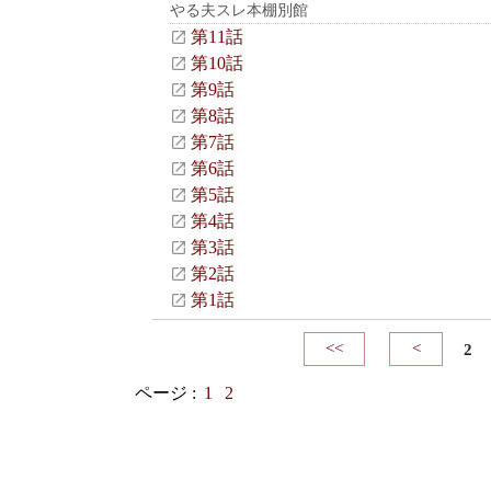
やる夫スレ本棚別館
第11話
第10話
第9話
第8話
第7話
第6話
第5話
第4話
第3話
第2話
第1話
<<
<
2
ページ :
1
2