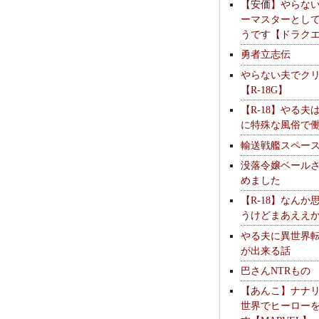
【安価】やらな
ーマスターとし
うです【ドラク
勇者立志伝
やらない夫でク
【R-18G】
【R-18】やる夫
に特殊な風俗で
輸送戦艦スペー
没落令嬢ベール
めました
【R-18】なんか
うけどまあええ
やる夫に異世界
が出来る話
巴さんNTRもの
【あんこ】ナナ
世界でヒーロー