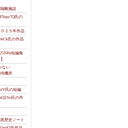
ナ
kの隔離施設
Yupz7Q氏の
２０２５年作品
UbkCk氏の作品
325NHs短編集
ロ】
かない
Mの待機所
集
HptY氏の短編
heQZSo氏の作
cの黒歴史ノート
WQmKI氏作品