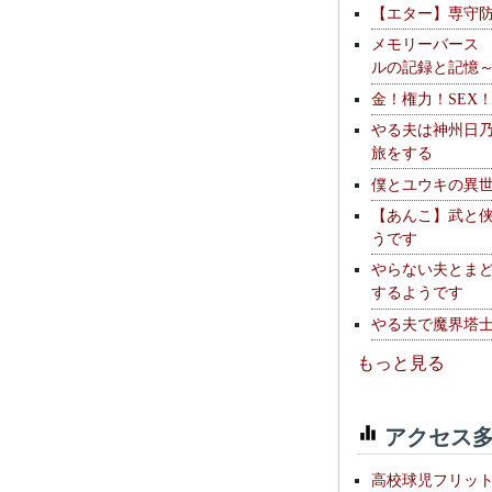
【エター】専守
メモリーバース
ルの記録と記憶
金！権力！SEX
やる夫は神州日
旅をする
僕とユウキの異
【あんこ】武と
うです
やらない夫とま
するようです
やる夫で魔界塔士S
もっと見る
アクセス多
高校球児フリッ