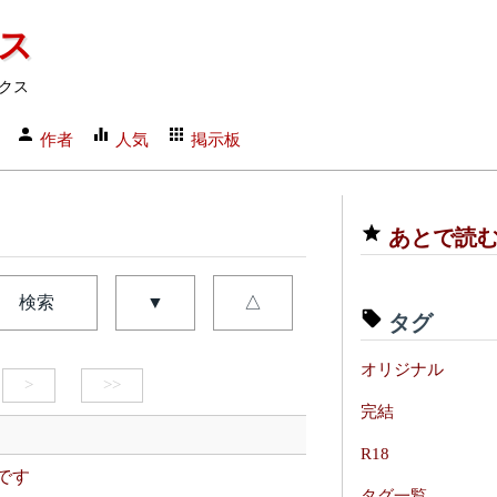
クス
クス
作者
人気
掲示板
あとで読
検索
▼
△
タグ
オリジナル
>
>>
完結
R18
です
タグ一覧