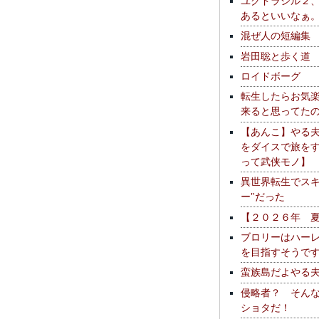
ユグドラシル２
あるといいなぁ
混ぜ人の短編集
岩田聡と歩く道
ロイドボーグ
転生したらお気
来ると思ってた
【あんこ】やる
をダイスで旅を
って武侠モノ】
異世界転生でスキ
ー"だった
【２０２６年 
ブロリーはハー
を目指すそうで
蛮族島だよやる
侵略者？ そん
ショタだ！