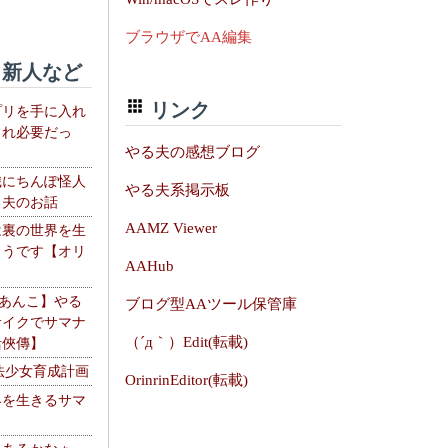
ブラウザでAA編集
新人など
リンク
プリを手に入れ
これ必要だっ
やる夫の感想ブログ
織にちんぽ怪人
やる夫系掲示板
る夫のお話
AAMZ Viewer
は裏の世界を生
ようです【オリ
AAHub
】
【あんこ】やる
ブログ型AAツール保管庫
サイクでサマナ
（´д｀）Edit(転載)
活俠傳】
法少女育成計画
OrinrinEditor(転載)
界を生きるサマ