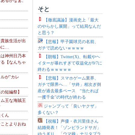
、あるかなぁ、
。
そと
【徹底議論】漫画史上「最大
のやらかし展開」って結局なんだ
と思う？
楽貴族生活が出
【悲報】甲子園球児の名前、
のに…
ガチで読めないｗｗｗｗ
夫は神州日乃本
【朗報】Twitter(X)、転載やヘ
する【なんちゃ
イターが暴れすぎて収益化が9/7に
終わるｗｗｗｗｗ
ルが"カレ
【悲報】スマホゲーム業界、
ガチで限界へ…「サ終」相次ぎ倒
産が過去最多ペース “当たれば
夏の短編祭】
一攫千金”の時代が終わる
レム王な海賊王
ジャンプって「良いヤクザ」
す
多くない？
夫くん
【祝報】声優・衣川里佳さん
なことよりおね
結婚発表！「ゾンビランドサガ」
ゆうぎり、「ウマ娘」ナリタブラ