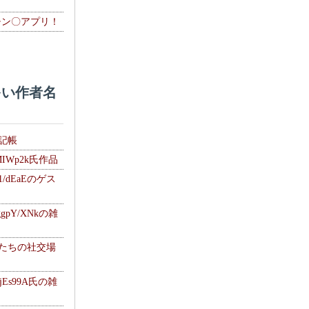
チン〇アプリ！
い作者名
雑記帳
MIWp2k氏作品
1/dEaEのゲス
gpY/XNkの雑
士たちの社交場
jEs99A氏の雑