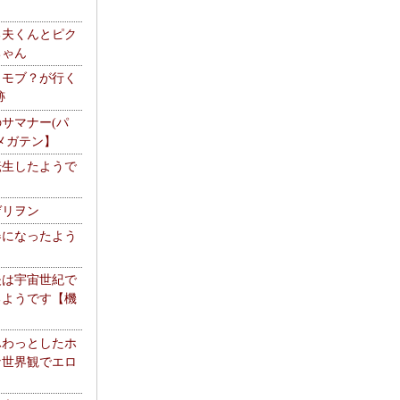
る夫くんとピク
ちゃん
】モブ？が行く
跡
サマナー(パ
メガテン】
転生したようで
ゲリヲン
器になったよう
夫は宇宙世紀で
るようです【機
】
ふわっとしたホ
な世界観でエロ