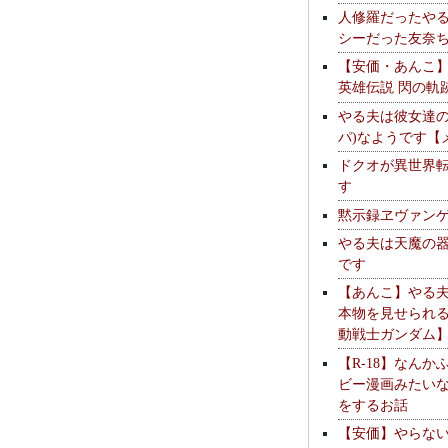
人修羅だったや
シーだった友奈
【安価・あんこ
英雄伝説 閃の軌
やる夫は彼女達の
パ)なようです【
ドクオが異世界
す
黙示録ヱヴァン
やる夫は天魔の
です
【あんこ】やる
本物を見せられ
動戦士ガンダム
【R-18】なんか
ビー漫画みたい
をするお話
【安価】やらな