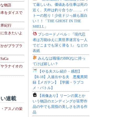
て厳しいわ。価値ある仕事は死の
！な物語
近く、天秤は釣り合うか……。バ
乃本をダイスで
トーの怒り！少佐ドジっ娘も面白
い！！「THE GHOST IN THE
世界紀行
SHELL」
侠に生きたいよ
ブシロードノベル：『現代忍
者は万能ゆえに異世界迷宮を一人
でどこまでも深く潜る 1』 などの
どかがブラブラ
表紙
みんなは職場のBBQなに持っ
aGa
てけば嬉しい？
下ヤラナイオの
【やる夫スレ紹介・感想】
【R-18】入速出やる夫 悪魔異聞
録【メガテン】【学園・ラブコ
メ・バトル】
【画像あり】リーンの翼とか
い連載
いう物語のエンディングが富野作
品の中でも屈指の美しさを誇る作
ト・アスノの栄
品