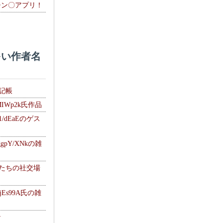
チン〇アプリ！
い作者名
雑記帳
MIWp2k氏作品
1/dEaEのゲス
gpY/XNkの雑
士たちの社交場
jEs99A氏の雑
ナ