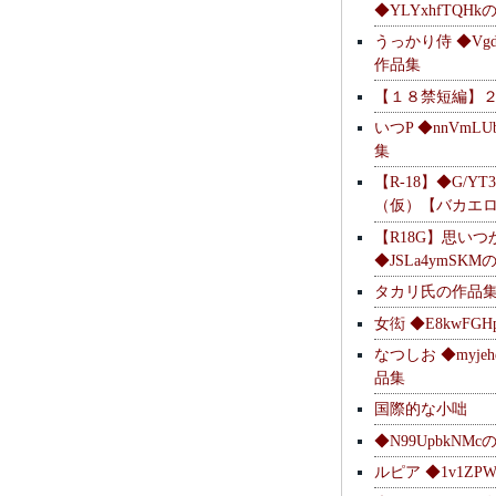
◆YLYxhfTQH
うっかり侍 ◆Vgdl
作品集
【１８禁短編】
いつP ◆nnVmL
集
【R-18】◆G/YT
（仮）【バカエ
【R18G】思いつ
◆JSLa4ymSK
タカリ氏の作品
女衒 ◆E8kwFG
なつしお ◆myje
品集
国際的な小咄
◆N99UpbkNM
ルピア ◆1v1ZP