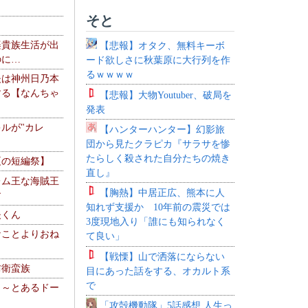
そと
楽貴族生活が出
【悲報】オタク、無料キーボ
のに…
ード欲しさに秋葉原に大行列を作
るｗｗｗｗ
夫は神州日乃本
する【なんちゃ
【悲報】大物Youtuber、破局を
発表
ルが"カレ
【ハンターハンター】幻影旅
団から見たクラピカ『サラサを惨
たらしく殺された自分たちの焼き
夏の短編祭】
直し』
レム王な海賊王
【胸熱】中居正広、熊本に人
す
知れず支援か 10年前の震災では
夫くん
3度現地入り「誰にも知られなく
なことよりおね
て良い」
【戦慄】山で洒落にならない
防衛蛮族
目にあった話をする、オカルト系
で
 ～とあるドー
～
「攻殻機動隊」5話感想 人生っ