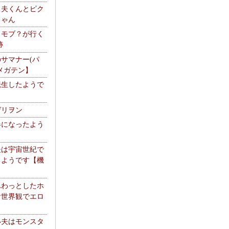
る夫くんとピク
ちゃん
】モブ？が行く
跡
サマナー(パ
メガテン】
転生したようで
ゲリヲン
器になったよう
夫は宇宙世紀で
るようです【機
】
ふわっとしたホ
な世界観でエロ
い夫はモンスタ