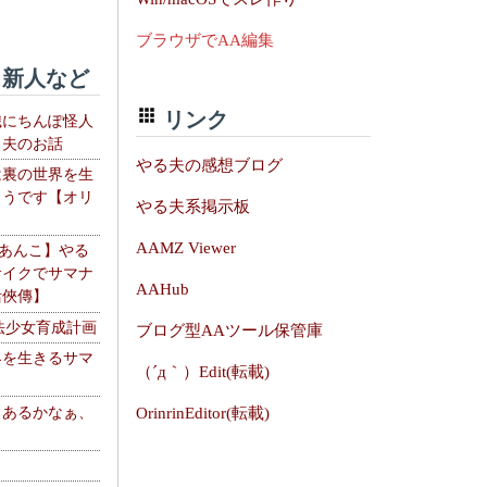
ブラウザでAA編集
新人など
リンク
織にちんぽ怪人
る夫のお話
やる夫の感想ブログ
は裏の世界を生
ようです【オリ
やる夫系掲示板
】
AAMZ Viewer
【あんこ】やる
サイクでサマナ
AAHub
活俠傳】
法少女育成計画
ブログ型AAツール保管庫
界を生きるサマ
（´д｀）Edit(転載)
、あるかなぁ、
OrinrinEditor(転載)
。