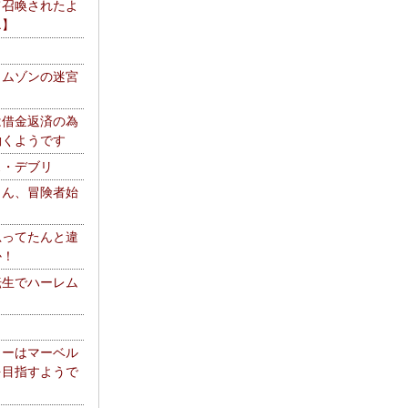
て召喚されたよ
エ】
リムゾンの迷宮
は借金返済の為
働くようです
ス・デブリ
さん、冒険者始
思ってたんと違
か！
転生でハーレム
リーはマーベル
を目指すようで