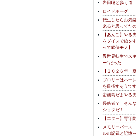
岩田聡と歩く道
ロイドボーグ
転生したらお気
来ると思ってた
【あんこ】やる
をダイスで旅を
って武侠モノ】
異世界転生でスキ
ー"だった
【２０２６年 
ブロリーはハー
を目指すそうで
蛮族島だよやる
侵略者？ そん
ショタだ！
【エター】専守
メモリーバース
ルの記録と記憶