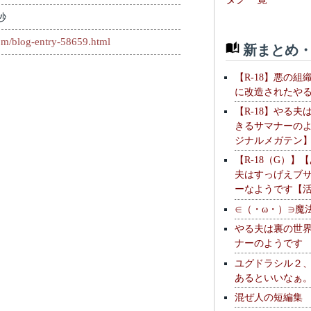
秒
com/blog-entry-58659.html
新まとめ・
【R-18】悪の組
に改造されたや
【R-18】やる夫
きるサマナーの
ジナルメガテン
【R-18（G）】
夫はすっげえブ
ーなようです【
∈（・ω・）∋魔
やる夫は裏の世
ナーのようです
ユグドラシル２
あるといいなぁ
混ぜ人の短編集