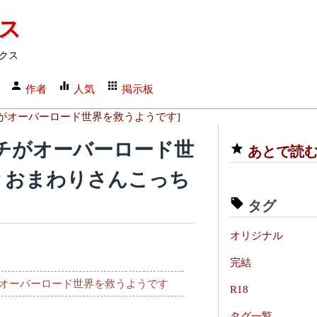
クス
クス
作者
人気
掲示板
がオーバーロード世界を救うようです
]
チがオーバーロード世
あとで読
話 おまわりさんこっち
タグ
オリジナル
完結
オーバーロード世界を救うようです
R18
タグ一覧