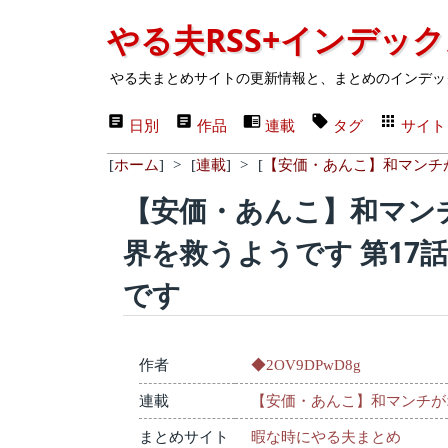
やる夫RSS+インデッ
やる夫まとめサイトの更新情報と、まとめのインデッ
日別
作品
連載
タグ
サイト
[
ホーム
]
>
[
連載
]
>
[
【安価・あんこ】和マンチ
【安価・あんこ】和マン
界を救うようです 第17
です
作者
◆2OV9DPwD8g
連載
【安価・あんこ】和マンチが
まとめサイト
暇な時にやる夫まとめ