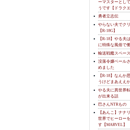
ーマスターとし
うです【ドラク
勇者立志伝
やらない夫でク
【R-18G】
【R-18】やる夫
に特殊な風俗で
輸送戦艦スペー
没落令嬢ベール
めました
【R-18】なんか
うけどまあええ
やる夫に異世界
が出来る話
巴さんNTRもの
【あんこ】ナナ
世界でヒーロー
す【MARVEL】