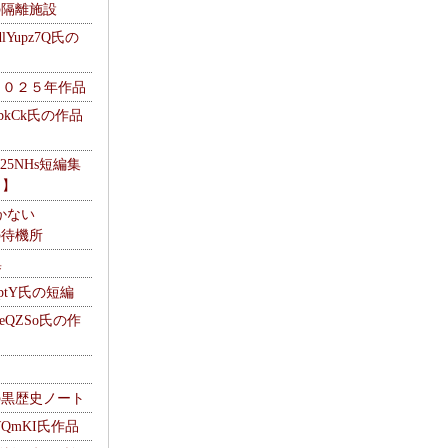
kの隔離施設
Yupz7Q氏の
２０２５年作品
UbkCk氏の作品
325NHs短編集
ロ】
かない
Mの待機所
集
HptY氏の短編
heQZSo氏の作
cの黒歴史ノート
WQmKI氏作品