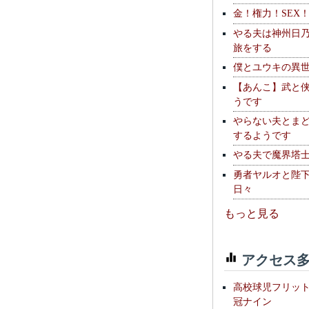
金！権力！SEX
やる夫は神州日
旅をする
僕とユウキの異
【あんこ】武と
うです
やらない夫とま
するようです
やる夫で魔界塔士S
勇者ヤルオと陛
日々
もっと見る
アクセス多
高校球児フリッ
冠ナイン