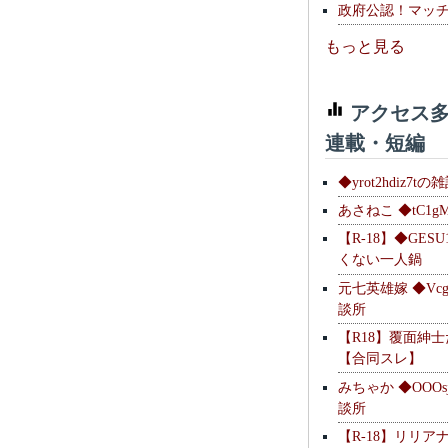
政府公認！マッ
もっと見る
アクセス多
連載・短編
◆yrot2hdiz7tの
あさねこ ◆tC1g
【R-18】◆GESU
くない一人鍋
元七英雄嫁 ◆Vcg
談所
【R18】覆面紳
【合同スレ】
みちゃか ◆OOOs
談所
【R-18】リリア