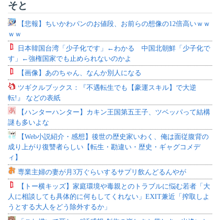
そと
【悲報】ちいかわパンのお値段、お前らの想像の12倍高いｗｗ
ｗｗ
日本韓国台湾「少子化です」←わかる 中国北朝鮮「少子化で
す」←強権国家でも止められないのかよ
【画像】あのちゃん、なんか別人になる
ツギクルブックス：『不遇転生でも【豪運スキル】で大逆
転!』 などの表紙
【ハンターハンター】カキン王国第五王子、ツベッパって結構
謎も多いよな
【Web小説紹介・感想】後世の歴史家いわく、俺は面従腹背の
成り上がり復讐者らしい【転生・勘違い・歴史・ギャグコメデ
ィ】
専業主婦の妻が月3万ぐらいするサプリ飲んどるんやが
【トー横キッズ】家庭環境や毒親とのトラブルに悩む若者「大
人に相談しても具体的に何もしてくれない」EXIT兼近「搾取しよ
うとする大人をどう除外するか」