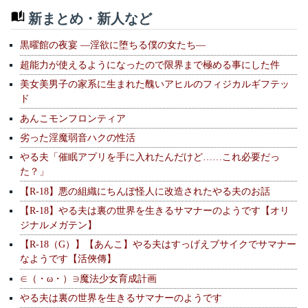
新まとめ・新人など
黒曜館の夜宴 —淫欲に堕ちる僕の女たち—
超能力が使えるようになったので限界まで極める事にした件
美女美男子の家系に生まれた醜いアヒルのフィジカルギフテッ
ド
あんこモンフロンティア
劣った淫魔弱音ハクの性活
やる夫「催眠アプリを手に入れたんだけど……これ必要だっ
た？」
【R-18】悪の組織にちんぽ怪人に改造されたやる夫のお話
【R-18】やる夫は裏の世界を生きるサマナーのようです【オリ
ジナルメガテン】
【R-18（G）】【あんこ】やる夫はすっげえブサイクでサマナー
なようです【活俠傳】
∈（・ω・）∋魔法少女育成計画
やる夫は裏の世界を生きるサマナーのようです