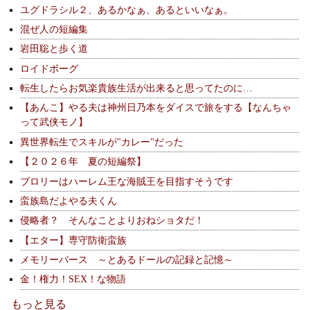
ユグドラシル２、あるかなぁ、あるといいなぁ。
混ぜ人の短編集
岩田聡と歩く道
ロイドボーグ
転生したらお気楽貴族生活が出来ると思ってたのに…
【あんこ】やる夫は神州日乃本をダイスで旅をする【なんちゃ
って武侠モノ】
異世界転生でスキルが"カレー"だった
【２０２６年 夏の短編祭】
ブロリーはハーレム王な海賊王を目指すそうです
蛮族島だよやる夫くん
侵略者？ そんなことよりおねショタだ！
【エター】専守防衛蛮族
メモリーバース ～とあるドールの記録と記憶～
金！権力！SEX！な物語
もっと見る