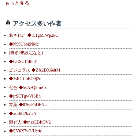
もっと見る
アクセス多い作者
あさねこ ◆tC1gMIWp2kC
◆N99UpbkNMc
(匿名/未設定など)
◆GESU1/dEaE
ゴジュラス ◆ZX2DX6eltM
◆2sRGUbBO9j2n
七色 ◆5yAzQ5rmCs
◆jrSCTgwVlSEh
胃薬 ◆036aFhDFNU
◆xqs6E2kxUA
混ぜ人 ◆mazEBItOV2
◆EV0X7vG/Uc★