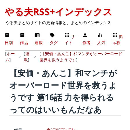
やる夫RSS+インデックス
やる夫まとめサイトの更新情報と、まとめのインデックス
サ
掲
日別
作品
連載
タグ
イト
作者
人気
示板
[
ホー
[
連
[
【安価・あんこ】和マンチがオーバーロード
>
>
ム
]
載
]
世界を救うようです
]
【安価・あんこ】和マンチが
オーバーロード世界を救うよ
うです 第16話 力を得られる
ってのはいいもんだなあ
作者
◆2OV9DPwD8g