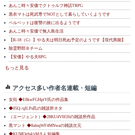
あんこ時々安価でクトゥルフ神話TRPG
黒衣マトは死武専でNOTとして暮らしていくようです
ベルベットは復讐の旅に出るようです
あんこ時々安価で無人島生活
【R-18（G）】やる夫は明日死ぬ予定のようです【現代異能】
除霊野郎Ｂチーム
【安価】やる夫RPG
もっと見る
アクセス多い作者名連載・短編
女衒 ◆E8kwFGHptY氏の作品集
◆05Q./qILPs氏の雑談所ネタ
（エージェント）◆28KU4V0f26の雑談所作品
黒マント ◆8alnqWF4MNwaの雑談次元
◆KUMOgh4/xMさん短編集