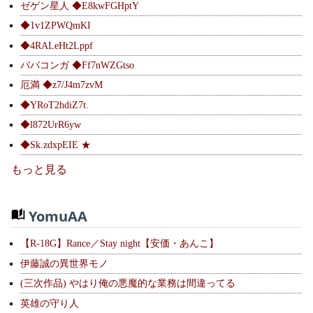
ゼゲン星人 ◆E8kwFGHptY
◆1v1ZPWQmKI
◆4RALeHt2Lppf
ババコンガ ◆Ff7nWZGtso
厄満 ◆z7/J4m7zvM
◆YRoT2hdiZ7t.
◆l872UrR6yw
◆Sk.zdxpEIE ★
もっと見る
YomuAA
【R-18G】Rance／Stay night【安価・あんこ】
伊藤誠の異世界モノ
(三次作品) やはり俺の悪魔的な業務は間違ってる
英雄の守り人