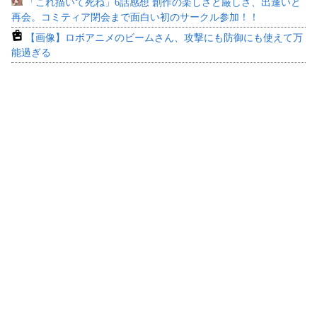
「これ描いて死ね」6話感想 創作の楽しさと厳しさ、出逢いと
再会。コミティア閉会まで面白い初のサークル参加！！
【画像】ロボアニメのビームさん、攻撃にも防御にも使えて万
能過ぎる