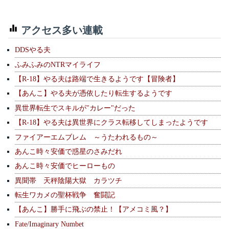
アクセス多い連載
DDSやる夫
ふみふみのNTRマイライフ
【R-18】やる夫は路端で生きるようです【冒険者】
【あんこ】やる夫が憑依したり転生するようです
異世界転生でスキルが"カレー"だった
【R-18】やる夫は異世界にクラス転移してしまったようです
ファイアーエムブレム ～うたわれるもの～
あんこ時々安価で惑星のさみだれ
あんこ時々安価でヒーローもの
異聞帯 天秤陰陽大獄 カラツチ
転生ワカメの聖杯戦争 奮闘記
【あんこ】勝手に飛ぶの禁止！【アメコミ風？】
Fate/Imaginary Numbet