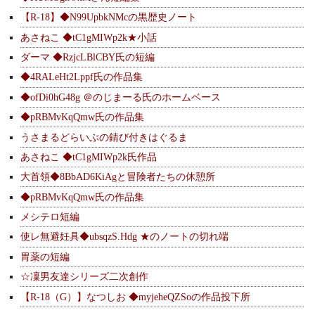
【R-18】◆N99UpbkNMcの黒歴史ノート
あさねこ ◆tC1gMIWp2k★小話
ダーマ ◆RzjcLBlCBY氏の短編
◆4RALeHt2Lppf氏の作品集
◆ofDi0hG48g ＠のじまーる氏のホームベース
◆pRBMvKqQmw氏の作品集
うさまるどらいぶの錆び付きはぐるま
あさねこ ◆tC1gMIWp2k氏作品
大首領◆8BbAD6KiAgと冒険者たちの休憩所
◆pRBMvKqQmw氏の作品集
メシテロ短編
使レ無避妊具◆ubsqzS.Hdg ★のノートの切れ端
胃薬の短編
☆凜男友達シリーズ二次創作
【R-18（G）】なつしお ◆myjeheQZSoの作品投下所