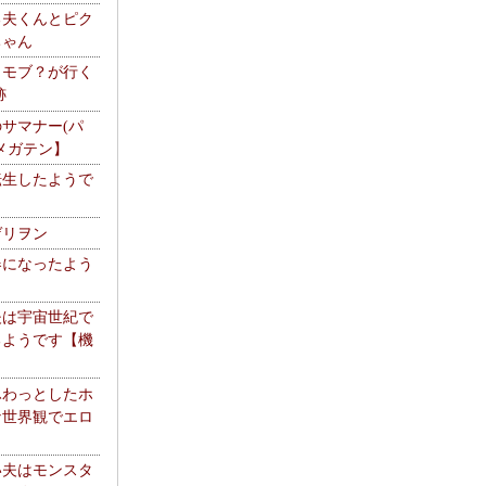
る夫くんとピク
ちゃん
】モブ？が行く
跡
サマナー(パ
メガテン】
転生したようで
ゲリヲン
器になったよう
夫は宇宙世紀で
るようです【機
】
ふわっとしたホ
な世界観でエロ
い夫はモンスタ