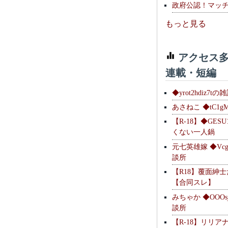
政府公認！マッ
もっと見る
アクセス多
連載・短編
◆yrot2hdiz7tの
あさねこ ◆tC1g
【R-18】◆GESU
くない一人鍋
元七英雄嫁 ◆Vcg
談所
【R18】覆面紳
【合同スレ】
みちゃか ◆OOOs
談所
【R-18】リリア