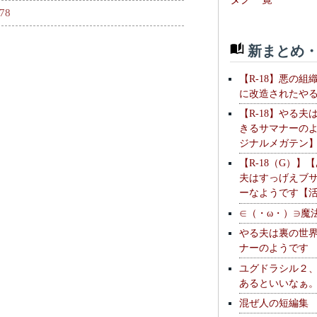
678
新まとめ・
【R-18】悪の組
に改造されたや
【R-18】やる夫
きるサマナーの
ジナルメガテン
【R-18（G）】
夫はすっげえブ
ーなようです【
∈（・ω・）∋魔
やる夫は裏の世
ナーのようです
ユグドラシル２
あるといいなぁ
混ぜ人の短編集