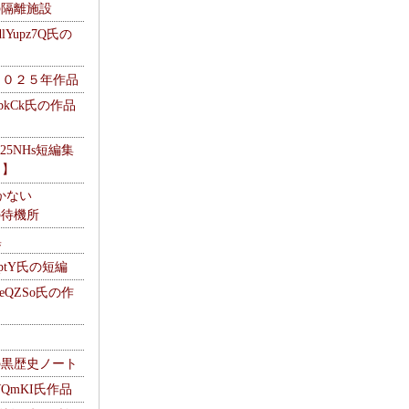
kの隔離施設
Yupz7Q氏の
２０２５年作品
UbkCk氏の作品
325NHs短編集
ロ】
かない
Mの待機所
集
HptY氏の短編
heQZSo氏の作
cの黒歴史ノート
WQmKI氏作品