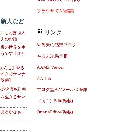
ブラウザでAA編集
新人など
リンク
織にちんぽ怪人
る夫のお話
やる夫の感想ブログ
は裏の世界を生
ようです【オリ
やる夫系掲示板
】
AAMZ Viewer
【あんこ】やる
サイクでサマナ
AAHub
活俠傳】
法少女育成計画
ブログ型AAツール保管庫
界を生きるサマ
（´д｀）Edit(転載)
、あるかなぁ、
OrinrinEditor(転載)
。