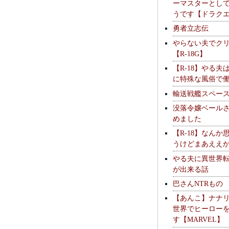
ーマスターとし
うです【ドラク
勇者立志伝
やらない夫でク
【R-18G】
【R-18】やる夫
に特殊な風俗で
輸送戦艦スペー
没落令嬢ベール
めました
【R-18】なんか
うけどまあええ
やる夫に異世界
が出来る話
巴さんNTRもの
【あんこ】ナナ
世界でヒーロー
す【MARVEL】