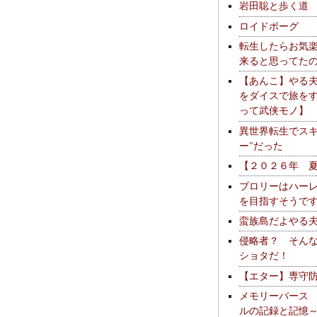
岩田聡と歩く道
ロイドボーグ
転生したらお気
来ると思ってた
【あんこ】やる
をダイスで旅を
って武侠モノ】
異世界転生でスキ
ー"だった
【２０２６年 
ブロリーはハー
を目指すそうで
蛮族島だよやる
侵略者？ そん
ショタだ！
【エター】専守
メモリーバース
ルの記録と記憶