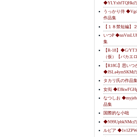
◆YLYxhfTQH
うっかり侍 ◆Vgdl
作品集
【１８禁短編】
いつP ◆nnVmL
集
【R-18】◆G/YT
（仮）【バカエ
【R18G】思いつ
◆JSLa4ymSK
タカリ氏の作品
女衒 ◆E8kwFG
なつしお ◆myje
品集
国際的な小咄
◆N99UpbkNM
ルピア ◆1v1ZP