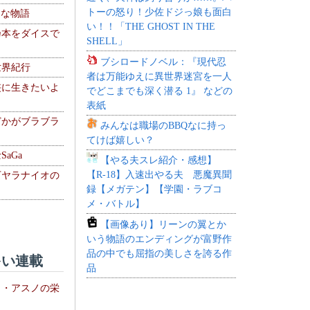
トーの怒り！少佐ドジっ娘も面白
！な物語
い！！「THE GHOST IN THE
乃本をダイスで
SHELL」
ブシロードノベル：『現代忍
世界紀行
者は万能ゆえに異世界迷宮を一人
侠に生きたいよ
でどこまでも深く潜る 1』 などの
表紙
どかがブラブラ
みんなは職場のBBQなに持っ
てけば嬉しい？
aGa
【やる夫スレ紹介・感想】
【R-18】入速出やる夫 悪魔異聞
下ヤラナイオの
録【メガテン】【学園・ラブコ
メ・バトル】
【画像あり】リーンの翼とか
いう物語のエンディングが富野作
品の中でも屈指の美しさを誇る作
い連載
品
ト・アスノの栄