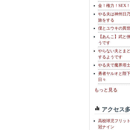
金！権力！SEX
やる夫は神州日
旅をする
僕とユウキの異
【あんこ】武と
うです
やらない夫とま
するようです
やる夫で魔界塔士S
勇者ヤルオと陛
日々
もっと見る
アクセス多
高校球児フリッ
冠ナイン