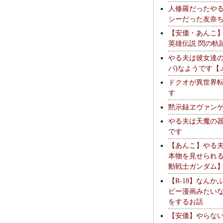
人修羅だったや
シーだった友奈
【安価・あんこ
英雄伝説 閃の軌
やる夫は彼女達の
パ)なようです【
ドクオが異世界
す
黙示録ヱヴァン
やる夫は天魔の
です
【あんこ】やる
本物を見せられ
動戦士ガンダム
【R-18】なんか
ビー漫画みたい
をするお話
【安価】やらな