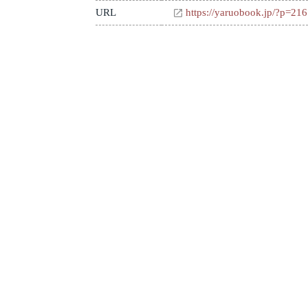
URL
https://yaruobook.jp/?p=21