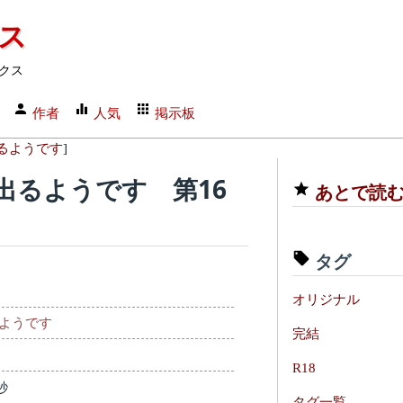
クス
クス
作者
人気
掲示板
るようです
]
出るようです 第16
あとで読
タグ
オリジナル
ようです
完結
R18
秒
タグ一覧