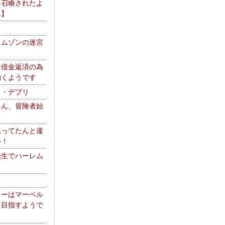
て召喚されたよ
エ】
リムゾンの迷宮
は借金返済の為
働くようです
ス・デブリ
さん、冒険者始
思ってたんと違
か！
転生でハーレム
リーはマーベル
を目指すようで