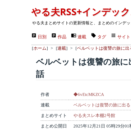
やる夫RSS+インデッ
やる夫まとめサイトの更新情報と、まとめのインデッ
日別
作品
連載
タグ
サイト
[
ホーム
]
>
[
連載
]
>
[
ベルベットは復讐の旅に出
ベルベットは復讐の旅に
話
作者
◆6vEtcMKZCA
連載
ベルベットは復讐の旅に出る
まとめサイト
やる夫スレ本棚2号館
まとめ公開日
2025年12月21日 05時29分01