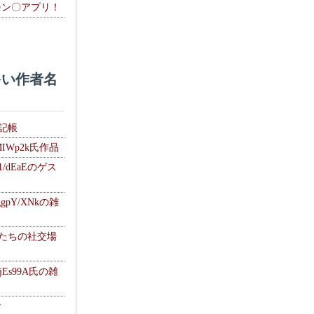
チン〇アプリ！
い作者名
雑記帳
MIWp2k氏作品
1/dEaEのゲス
gpY/XNkの雑
士たちの社交場
jEs99A氏の雑
ナ