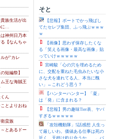
そと
楽貴族生活が出
【悲報】ボートでかっ飛ばし
のに…
てたセレブ集団、ふっ飛ぶｗｗｗ
ｗ
夫は神州日乃本
する【なんちゃ
【画像】思わず保存したくな
る「笑える画像・最高な画像」貼
っていけｗｗｗｗｗ
ルが"カレ
宮崎駿「心の穴を埋めるため
に、交配を重ねた毛虫みたいな小
夏の短編祭】
さな犬を連れてる人、本当に醜
レム王な海賊王
い」←これどう思う？
す
【ハンターハンター】「凝」
夫くん
は「発」に含まれる？
なことよりおね
【悲報】男の趣味Tier表、ヤバ
すぎるｗｗｗｗｗ
防衛蛮族
「攻殻機動隊」5話感想 人生っ
 ～とあるドー
て厳しいわ。価値ある仕事は死の
～
近く、天秤は釣り合うか……。バ